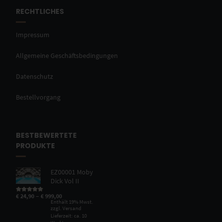
RECHTLICHES
Impressum
Allgemeine Geschäftsbedingungen
Datenschutz
Bestellvorgang
BESTBEWERTETE
PRODUKTE
EZ00001 Moby
Dick Vol II
–
€
24,90
€
999,00
Bewertet mit
5.00
von 5
Enthält 19% Mwst.
zzgl.
Versand
Lieferzeit: ca. 10