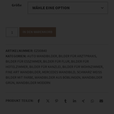
Größe
EZ00840
IN DEN WARENKORB
Mercedes
AMG
GTR
ARTIKELNUMMER:
EZ00840
Green
KATEGORIEN:
AUTO WANDBILDER
,
BILDER FÜR ARZTPRAXIS
,
Tiger
BILDER FÜR ESSZIMMER
,
BILDER FÜR FLUR
,
BILDER FÜR
Menge
HOTELZIMMER
,
BILDER FÜR KANZLEI
,
BILDER FÜR WOHNZIMMER
,
FINE ART WANDBILDER
,
MERCEDES WANDBILD
,
SCHWARZ WEISS B
ILDER MIT FARBE
,
WANDBILDER AUS BÖBLINGEN
,
WANDBILDER
GRÜN
,
WANDBILDER MODERN
PRODUKT TEILEN: