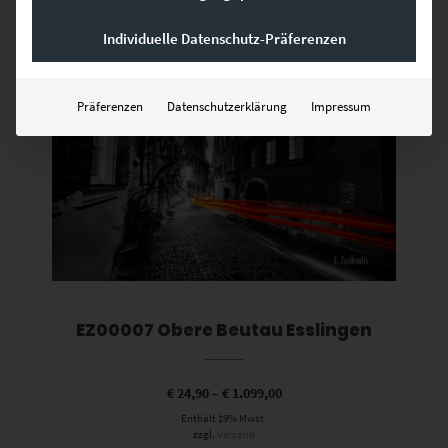
Individuelle Datenschutz-Präferenzen
Dieses Produkt weist mehrere Varianten auf. Die Optionen können auf der Produktseite gewählt werden
Präferenzen
Datenschutzerklärung
Impressum
EZ00007 Obere Beutau Esslingen
€
24,90
–
€
1.099,00
Enthält 19% Mwst.
zzgl.
Versand