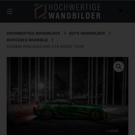
Springe
zum
0
Inhalt
HOCHWERTIGE WANDBILDER
AUTO WANDBILDER
MERCEDES WANDBILD
EZ00840 MERCEDES AMG GTR GREEN TIGER