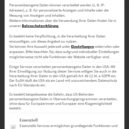
Personenbezogene Daten können verarbeitet werden (z. B. IP-
Adressen), z. B. für personalisierte Anzeigen und Inhalte oder die
Messung von Anzeigen und Inhalten.
0
Weitere Informationen über die Verwendung Ihrer Daten finden Sie in
unserer
Datenschutzerklärung
.
0
Bewertungen
Es besteht keine Verpflichtung, in die Verarbeitung Ihrer Daten
einzuwilligen, um dieses Angebot zu nutzen.
Sie können Ihre Auswahl jederzeit unter
Einstellungen
widerrufen oder
0
anpassen.
Bitte beachten Sie, dass aufgrund individueller Einstellungen
möglicherweise nicht alle Funktionen der Website verfügbar sind.
0
Einige Services verarbeiten personenbezogene Daten in den USA. Mit
0
Ihrer Einwilligung zur Nutzung dieser Services willigen Sie auch in die
Verarbeitung Ihrer Daten in den USA gemäß Art. 49 (1) lit. a GDPR ein.
0
Der EuGH stuft die USA als ein Land mit unzureichendem Datenschutz
nach EU-Standards ein.
0
Es besteht beispielsweise die Gefahr, dass US-Behörden
personenbezogene Daten in Überwachungsprogrammen verarbeiten,
ohne dass für Europäerinnen und Europäer eine Klagemöglichkeit
besteht.
Bewertungen
Es folgt eine Liste der Service-Gruppen, für die eine Einwilligung erte
Essenziell
Essenzielle Services ermöglichen grundlegende Funktionen und