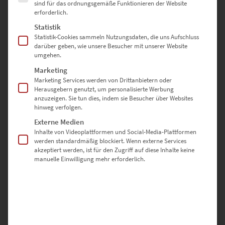
Es gibt noch keine Bewertungen.
sind für das ordnungsgemäße Funktionieren der Website
erforderlich.
Statistik
Statistik-Cookies sammeln Nutzungsdaten, die uns Aufschluss
SCHREIBE DIE ERSTE BEWERTUNG FÜR „EZ00840 MERCEDES
darüber geben, wie unsere Besucher mit unserer Website
umgehen.
AMG GTR GREEN TIGER“
Marketing
Marketing Services werden von Drittanbietern oder
Deine E-Mail-Adresse wird nicht veröffentlicht.
Herausgebern genutzt, um personalisierte Werbung
Erforderliche Felder sind mit
*
markiert
anzuzeigen. Sie tun dies, indem sie Besucher über Websites
hinweg verfolgen.
Externe Medien
DEINE BEWERTUNG
*
Inhalte von Videoplattformen und Social-Media-Plattformen
werden standardmäßig blockiert. Wenn externe Services
akzeptiert werden, ist für den Zugriff auf diese Inhalte keine
manuelle Einwilligung mehr erforderlich.