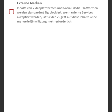
Externe Medien
Bewertungen
Inhalte von Videoplattformen und Social-Media-Plattformen
werden standardmäßig blockiert. Wenn externe Services
akzeptiert werden, ist für den Zugriff auf diese Inhalte keine
Es gibt noch keine Bewertungen.
manuelle Einwilligung mehr erforderlich.
SCHREIBE DIE ERSTE BEWERTUNG FÜR „EZ00797 PLANET
STUTTGART EUGENSPLATZ“
Deine E-Mail-Adresse wird nicht veröffentlicht.
Erforderliche Felder sind mit
*
markiert
DEINE BEWERTUNG
*