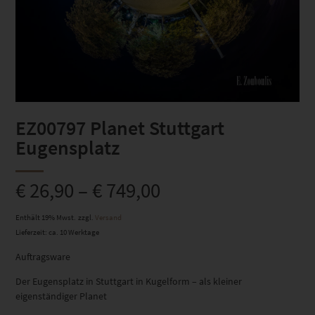
EZ00797 Planet Stuttgart
Eugensplatz
€
26,90
–
€
749,00
Enthält 19% Mwst.
zzgl.
Versand
Lieferzeit: ca. 10 Werktage
Auftragsware
Der Eugensplatz in Stuttgart in Kugelform – als kleiner
eigenständiger Planet