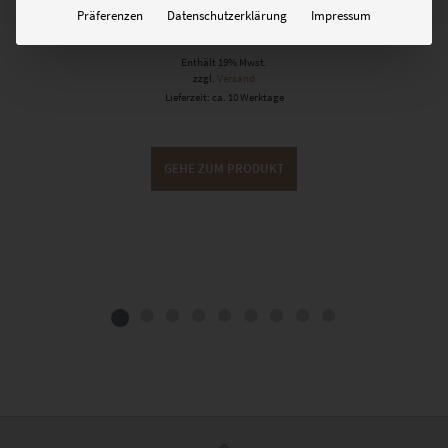
Präferenzen
Datenschutzerklärung
Impressum
€
26,90
–
€
689,00
Enthält 19% Mwst.
zzgl.
Versand
Lieferzeit: ca. 10 Werktage
GEHE ZUM PRODUKT