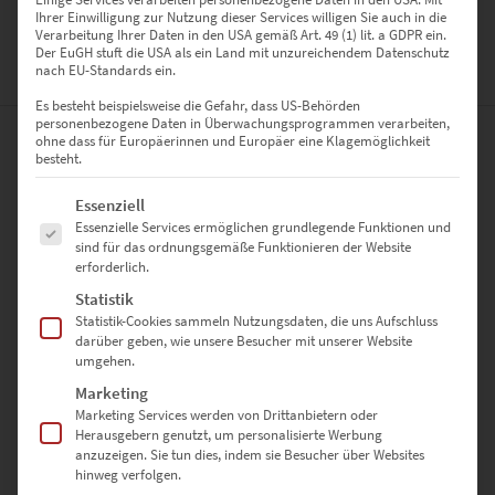
Ihrer Einwilligung zur Nutzung dieser Services willigen Sie auch in die
100 x 100 cm
Verarbeitung Ihrer Daten in den USA gemäß Art. 49 (1) lit. a GDPR ein.
Der EuGH stuft die USA als ein Land mit unzureichendem Datenschutz
nach EU-Standards ein.
BEWERTUNGEN (0)
Es besteht beispielsweise die Gefahr, dass US-Behörden
personenbezogene Daten in Überwachungsprogrammen verarbeiten,
ohne dass für Europäerinnen und Europäer eine Klagemöglichkeit
0
besteht.
Es folgt eine Liste der Service-Gruppen, für die eine Einwilligung erte
Essenziell
0
Bewertungen
Essenzielle Services ermöglichen grundlegende Funktionen und
sind für das ordnungsgemäße Funktionieren der Website
0
erforderlich.
Statistik
0
Statistik-Cookies sammeln Nutzungsdaten, die uns Aufschluss
darüber geben, wie unsere Besucher mit unserer Website
0
umgehen.
0
Marketing
Marketing Services werden von Drittanbietern oder
0
Herausgebern genutzt, um personalisierte Werbung
anzuzeigen. Sie tun dies, indem sie Besucher über Websites
hinweg verfolgen.