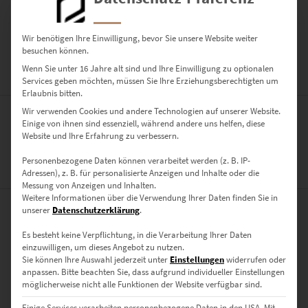
PRODUKT TEILEN:
Wir benötigen Ihre Einwilligung, bevor Sie unsere Website weiter
besuchen können.
Wenn Sie unter 16 Jahre alt sind und Ihre Einwilligung zu optionalen
BESCHREIBUNG
Services geben möchten, müssen Sie Ihre Erziehungsberechtigten um
Erlaubnis bitten.
Wir verwenden Cookies und andere Technologien auf unserer Website.
Einige von ihnen sind essenziell, während andere uns helfen, diese
Ein kleiner Planet am Eugensplatz in Stuttgart
Website und Ihre Erfahrung zu verbessern.
Personenbezogene Daten können verarbeitet werden (z. B. IP-
ZUSÄTZLICHE INFORMATIONEN
Adressen), z. B. für personalisierte Anzeigen und Inhalte oder die
Messung von Anzeigen und Inhalten.
Weitere Informationen über die Verwendung Ihrer Daten finden Sie in
unserer
Datenschutzerklärung
.
PRODUKT BESONDERHEITEN
Es besteht keine Verpflichtung, in die Verarbeitung Ihrer Daten
AUSFÜHRUNG
einzuwilligen, um dieses Angebot zu nutzen.
Sie können Ihre Auswahl jederzeit unter
Einstellungen
widerrufen oder
Poster, Leinwand auf Keilrahmen, Acrylglas
anpassen.
Bitte beachten Sie, dass aufgrund individueller Einstellungen
möglicherweise nicht alle Funktionen der Website verfügbar sind.
GRÖSSE
40 x 40 cm, 50 x 50 cm, 60 x 60 cm, 70 x 70 cm, 80 x 80 cm, 90 x 90 cm,
Einige Services verarbeiten personenbezogene Daten in den USA. Mit