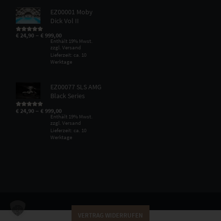
EZ00001 Moby
Dick Vol II
–
€
24,90
€
999,00
Bewertet mit
5.00
von 5
Enthält 19% Mwst.
zzgl.
Versand
Lieferzeit: ca. 10
Werktage
EZ00077 SLS AMG
Black Series
–
€
24,90
€
999,00
Bewertet mit
5.00
von 5
Enthält 19% Mwst.
zzgl.
Versand
Lieferzeit: ca. 10
Werktage
VERTRAG WIDERRUFEN