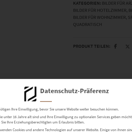
KATEGORIEN:
BILDER FÜR A
BILDER FÜR HOTELZIMMER
,
B
BILDER FÜR WOHNZIMMER
,
S
QUADRATISCH
PRODUKT TEILEN:
Datenschutz-Präferenz
park als kleiner Planet. Bild entstanden aus mehreren Einzelbild
ötigen Ihre Einwilligung, bevor Sie unsere Website weiter besuchen können.
nd das Regierungsviertel.
e unter 16 Jahre alt sind und Ihre Einwilligung zu optionalen Services geben möcht
Sie Ihre Erziehungsberechtigten um Erlaubnis bitten.
wenden Cookies und andere Technologien auf unserer Website. Einige von ihnen sin