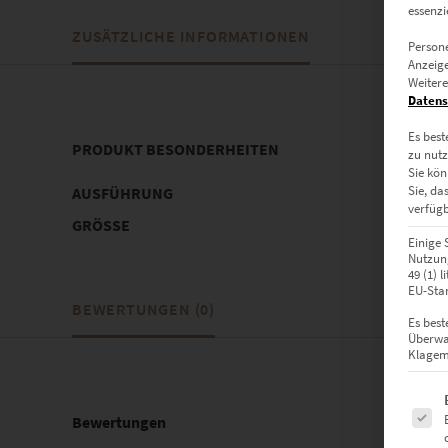
essenzi
ZUSÄTZLICHE INFORMATIONEN
Persone
Anzeige
Weitere
Datens
Es best
PRODUKT BESONDERHEITEN
zu nutz
Sie kön
Sie, da
AUSFÜHRUNG
Poster, 
verfügb
GRÖSSE
40 x 40 c
Einige 
Nutzung
49 (1) 
EU-Stan
BEWERTUNGEN (0)
Es best
Überwa
Klagemö
Es fol
Bewertungen