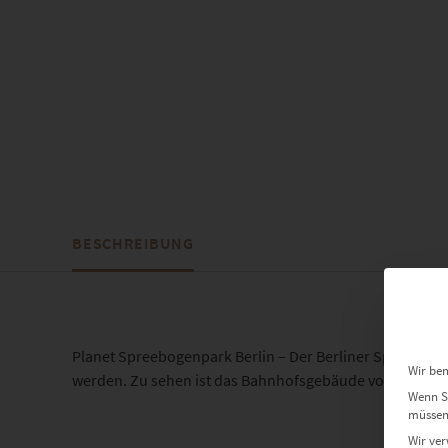
BESCHREIBUNG
Planet Spreebogenpark Berlin – Der Berliner Spreebogen
Wir ben
werden. Zu sehen ist das Bahnhofsgebäude von Berlin u
Wenn Si
müssen 
Wir ver