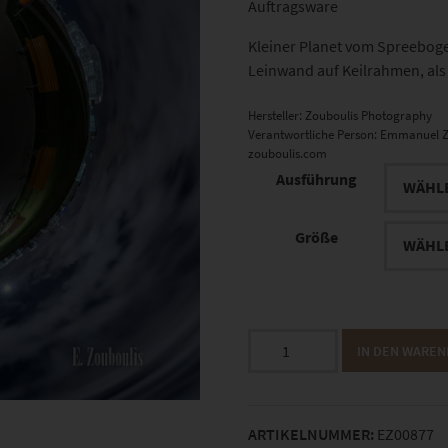
Auftragsware
Kleiner Planet vom Spreebogenp
Leinwand auf Keilrahmen, als 
Hersteller:
Zouboulis Photography
Verantwortliche Person:
Emmanuel Z
zouboulis.com
Ausführung
Größe
EZ00877
IN DEN WARE
Planet
Spreebogenpark
Berlin
ARTIKELNUMMER:
EZ00877
Menge