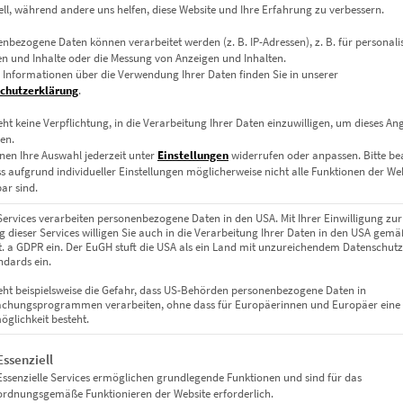
ell, während andere uns helfen, diese Website und Ihre Erfahrung zu verbessern.
nbezogene Daten können verarbeitet werden (z. B. IP-Adressen), z. B. für personalis
n und Inhalte oder die Messung von Anzeigen und Inhalten.
 Informationen über die Verwendung Ihrer Daten finden Sie in unserer
chutzerklärung
.
eht keine Verpflichtung, in die Verarbeitung Ihrer Daten einzuwilligen, um dieses An
en.
nen Ihre Auswahl jederzeit unter
Einstellungen
widerrufen oder anpassen.
Bitte b
ss aufgrund individueller Einstellungen möglicherweise nicht alle Funktionen der We
Leinwand auf Keilrahmen, Acrylglas
ar sind.
m, 50 x 50 cm, 60 x 60 cm, 70 x 70 cm, 80 x 80 cm, 90 x 90 cm, 100 x 1
Services verarbeiten personenbezogene Daten in den USA. Mit Ihrer Einwilligung zur
 dieser Services willigen Sie auch in die Verarbeitung Ihrer Daten in den USA gemäß
lit. a GDPR ein. Der EuGH stuft die USA als ein Land mit unzureichendem Datenschut
dards ein.
eht beispielsweise die Gefahr, dass US-Behörden personenbezogene Daten in
chungsprogrammen verarbeiten, ohne dass für Europäerinnen und Europäer eine
glichkeit besteht.
gt eine Liste der Service-Gruppen, für die eine Einwilligung erteil
Essenziell
Essenzielle Services ermöglichen grundlegende Funktionen und sind für das
ordnungsgemäße Funktionieren der Website erforderlich.