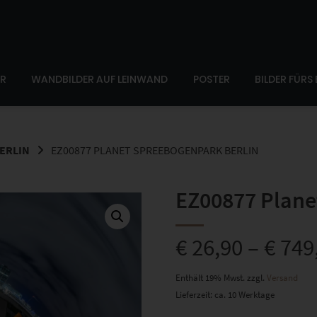
ER
WANDBILDER AUF LEINWAND
POSTER
BILDER FÜRS
ERLIN
EZ00877 PLANET SPREEBOGENPARK BERLIN
EZ00877 Plane
€
26,90
–
€
749
Enthält 19% Mwst.
zzgl.
Versand
Lieferzeit: ca. 10 Werktage