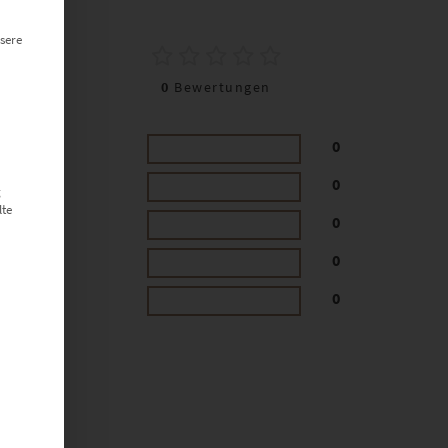
0
sere
0
Bewertungen
0
0
g
lte
0
0
0