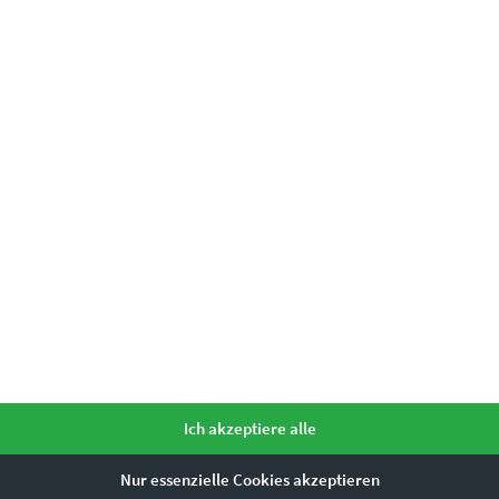
mme ihr zu.
*
as könnte dir auch gefallen
Dieses Produkt weist mehrere Varianten auf. Die Optionen können auf der Produktseite gewählt werden
Ich akzeptiere alle
Nur essenzielle Cookies akzeptieren