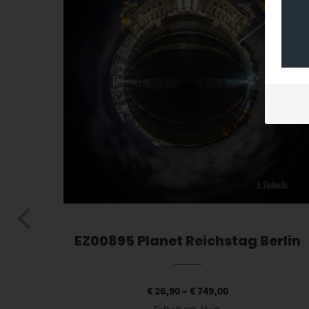
ert
EZ00895 Planet Reichstag Berlin
€
26,90
–
€
749,00