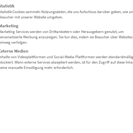
Statistik
Statistik-Cookies sammeln Nutzungsdaten, die uns Aufschluss darüber geben, wie un
Besucher mit unserer Website umgehen.
Marketing
Marketing Services werden von Drittanbietern oder Herausgebern genutzt, um
personalisierte Werbung anzuzeigen. Sie tun dies, indem sie Besucher über Websites
hinweg verfolgen.
Externe Medien
Inhalte von Videoplattformen und Social-Media-Plattformen werden standardmäßi
blockiert. Wenn externe Services akzeptiert werden, ist für den Zugriff auf diese Inha
keine manuelle Einwilligung mehr erforderlich.
LANET SPREEBOGENPARK BERLIN“