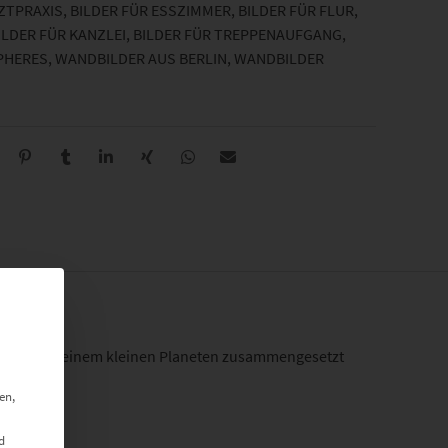
RZTPRAXIS
,
BILDER FÜR ESSZIMMER
,
BILDER FÜR FLUR
,
ILDER FÜR KANZLEI
,
BILDER FÜR TREPPENAUFGANG
,
PHERES
,
WANDBILDER AUS BERLIN
,
WANDBILDER
ern, die zu einem kleinen Planeten zusammengesetzt
en,
d