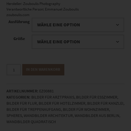
Hersteller:
Zouboulis Photography
Verantwortliche Person:
Emmanuel Zouboulis
zouboulis.com
Ausführung
Größe
EZ00881
IN DEN WARENKORB
Alexandra
Feodorowna
Vol
ARTIKELNUMMER:
EZ00881
II
KATEGORIEN:
BILDER FÜR ARZTPRAXIS
,
BILDER FÜR ESSZIMMER
,
Menge
BILDER FÜR FLUR
,
BILDER FÜR HOTELZIMMER
,
BILDER FÜR KANZLEI
,
BILDER FÜR TREPPENAUFGANG
,
BILDER FÜR WOHNZIMMER
,
SPHERES
,
WANDBILDER ARCHITEKTUR
,
WANDBILDER AUS BERLIN
,
WANDBILDER QUADRATISCH