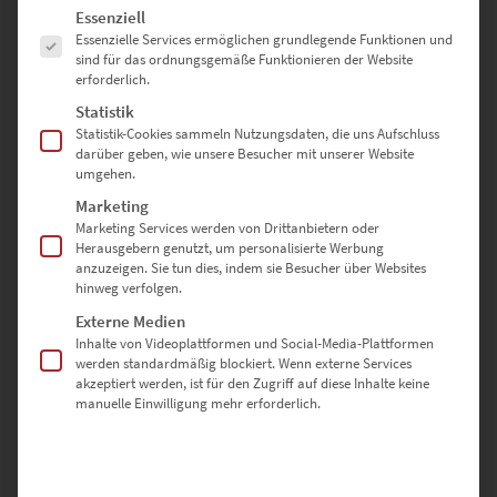
Es folgt eine Liste der Service-Gruppen, für die eine Einwilligung erte
Essenziell
0
Essenzielle Services ermöglichen grundlegende Funktionen und
sind für das ordnungsgemäße Funktionieren der Website
erforderlich.
Bewertungen
Statistik
Statistik-Cookies sammeln Nutzungsdaten, die uns Aufschluss
darüber geben, wie unsere Besucher mit unserer Website
umgehen.
Es gibt noch keine Bewertungen.
Marketing
Marketing Services werden von Drittanbietern oder
Herausgebern genutzt, um personalisierte Werbung
anzuzeigen. Sie tun dies, indem sie Besucher über Websites
SCHREIBE DIE ERSTE BEWERTUNG FÜR „EZ00881 ALEXANDRA
hinweg verfolgen.
FEODOROWNA VOL II“
Externe Medien
Inhalte von Videoplattformen und Social-Media-Plattformen
Deine E-Mail-Adresse wird nicht veröffentlicht.
werden standardmäßig blockiert. Wenn externe Services
Erforderliche Felder sind mit
*
markiert
akzeptiert werden, ist für den Zugriff auf diese Inhalte keine
manuelle Einwilligung mehr erforderlich.
DEINE BEWERTUNG
*