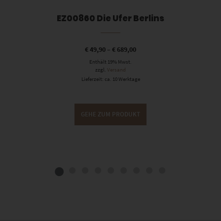
EZ00860 Die Ufer Berlins
€
49,90
–
€
689,00
Enthält 19% Mwst.
zzgl.
Versand
Lieferzeit: ca. 10 Werktage
GEHE ZUM PRODUKT