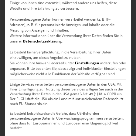
Einige von ihnen sind essenziell, während andere uns helfen, diese
Poster, Leinwand auf Keilrahmen, Acrylglas
Website und Ihre Erfahrung zu verbessern.
GRÖSSE
Personenbezogene Daten können verarbeitet werden (z. B. IP-
40 x 40 cm, 50 x 50 cm, 60 x 60 cm, 70 x 70 cm, 80 x 80 cm, 90 x 90 cm,
Adressen), z. B. für personalisierte Anzeigen und Inhalte oder die
Messung von Anzeigen und Inhalten.
100 x 100 cm
Weitere Informationen über die Verwendung Ihrer Daten finden Sie in
unserer
Datenschutzerklärung
.
BEWERTUNGEN (0)
Es besteht keine Verpflichtung, in die Verarbeitung Ihrer Daten
einzuwilligen, um dieses Angebot zu nutzen.
Sie können Ihre Auswahl jederzeit unter
Einstellungen
widerrufen oder
0
anpassen.
Bitte beachten Sie, dass aufgrund individueller Einstellungen
möglicherweise nicht alle Funktionen der Website verfügbar sind.
0
Bewertungen
Einige Services verarbeiten personenbezogene Daten in den USA. Mit
Ihrer Einwilligung zur Nutzung dieser Services willigen Sie auch in die
Verarbeitung Ihrer Daten in den USA gemäß Art. 49 (1) lit. a GDPR ein.
0
Der EuGH stuft die USA als ein Land mit unzureichendem Datenschutz
nach EU-Standards ein.
0
Es besteht beispielsweise die Gefahr, dass US-Behörden
personenbezogene Daten in Überwachungsprogrammen verarbeiten,
0
ohne dass für Europäerinnen und Europäer eine Klagemöglichkeit
besteht.
0