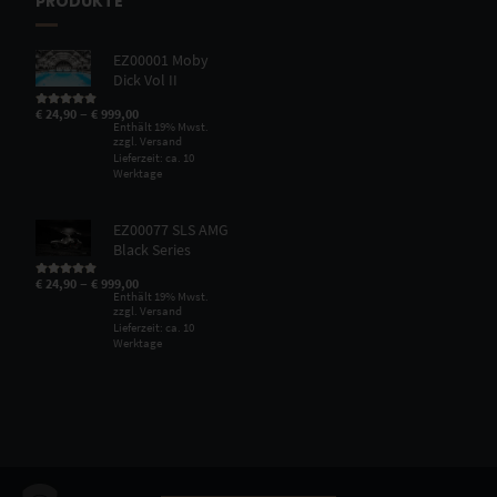
PRODUKTE
EZ00001 Moby
Dick Vol II
–
€
24,90
€
999,00
Bewertet mit
5.00
von 5
Enthält 19% Mwst.
zzgl.
Versand
Lieferzeit: ca. 10
Werktage
EZ00077 SLS AMG
Black Series
–
€
24,90
€
999,00
Bewertet mit
5.00
von 5
Enthält 19% Mwst.
zzgl.
Versand
Lieferzeit: ca. 10
Werktage