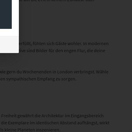
r Wunsch erfüllt, fühlen sich Gäste wohler. In modernen
Alternative sind Bilder für den engen Flur, die deine
, wie gern du Wochenenden in London verbringst. Wähle
inen sympathischen Empfang zu sorgen.
reiheit gewährt die Architektur im Eingangsbereich
d die Exemplare im identischen Abstand aufhängst, wirkt
ls kleine Planeten inszenieren.