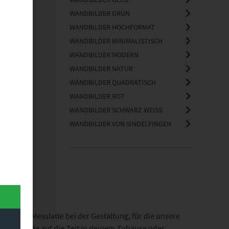
WANDBILDER GRÜN
WANDBILDER HOCHFORMAT
WANDBILDER MINIMALISTISCH
WANDBILDER MODERN
WANDBILDER NATUR
WANDBILDER QUADRATISCH
WANDBILDER ROT
WANDBILDER SCHWARZ WEISS
WANDBILDER VON SINDELFINGEN
halb die Messlatte bei der Gestaltung, für die unsere
e Vorfreude auf die Zeit in deinem Zuhause oder