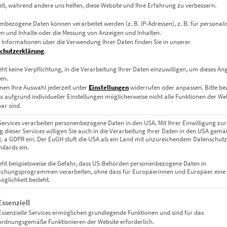
zzgl.
Versand
ell, während andere uns helfen, diese Website und Ihre Erfahrung zu verbessern.
Lieferzeit: ca. 14 Werktage
nbezogene Daten können verarbeitet werden (z. B. IP-Adressen), z. B. für personalis
n und Inhalte oder die Messung von Anzeigen und Inhalten.
 Informationen über die Verwendung Ihrer Daten finden Sie in unserer
Dieses Produkt weist mehrere Varianten auf. Die Optionen können auf der Produktseite gewählt werden
chutzerklärung
.
EBOT
eht keine Verpflichtung, in die Verarbeitung Ihrer Daten einzuwilligen, um dieses An
en.
nen Ihre Auswahl jederzeit unter
Einstellungen
widerrufen oder anpassen.
Bitte b
ss aufgrund individueller Einstellungen möglicherweise nicht alle Funktionen der We
ar sind.
Services verarbeiten personenbezogene Daten in den USA. Mit Ihrer Einwilligung zur
 dieser Services willigen Sie auch in die Verarbeitung Ihrer Daten in den USA gemäß
lit. a GDPR ein. Der EuGH stuft die USA als ein Land mit unzureichendem Datenschut
dards ein.
eht beispielsweise die Gefahr, dass US-Behörden personenbezogene Daten in
chungsprogrammen verarbeiten, ohne dass für Europäerinnen und Europäer eine
glichkeit besteht.
Bilder Set Stuttgart – At the Speed of Light
gt eine Liste der Service-Gruppen, für die eine Einwilligung erteil
Essenziell
€
1.499,00
–
€
11.111,00
Essenzielle Services ermöglichen grundlegende Funktionen und sind für das
Enthält 19% Mwst.
ordnungsgemäße Funktionieren der Website erforderlich.