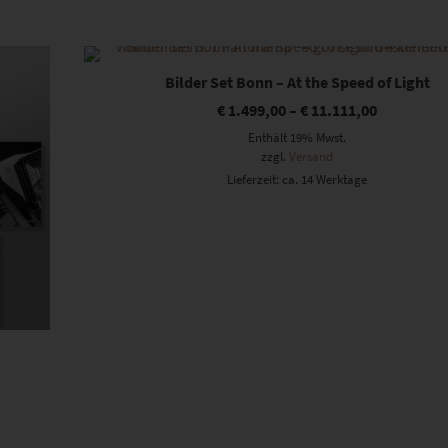
Dieses Produkt weist mehrere Varianten auf. Die Optionen können auf der Produktseite gewählt werden
Bilder Set Bonn – At the Speed of Light
€
1.499,00
–
€
11.111,00
Enthält 19% Mwst.
zzgl.
Versand
Lieferzeit: ca. 14 Werktage