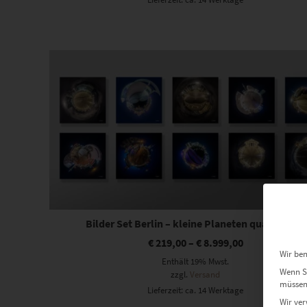
Dieses Produkt weist mehrere Varianten auf. Die Optionen können auf der Produktseite gewählt werden
Bilder Set Berlin – kleine Planeten quadratisch
€
219,00
–
€
8.999,00
Wir ben
Enthält 19% Mwst.
Wenn Si
zzgl.
Versand
müssen 
Lieferzeit: ca. 14 Werktage
Wir ver