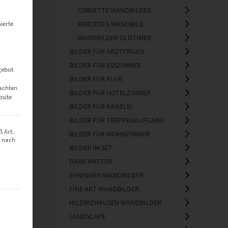
CORVETTE WANDBILDER
ierte
MERCEDES WANDBILD
WANDBILDER OLDTIMER
BILDER FÜR ARZTPRAXIS
BILDER FÜR ESSZIMMER
gebot
BILDER FÜR FLUR
eachten
BILDER FÜR HOTELZIMMER
bsite
BILDER FÜR KANZLEI
BILDER FÜR TREPPENAUFGANG
 Art.
BILDER FÜR WOHNZIMMER
z nach
BILDER IM SET
DARK MATTER
EHNINGEN WANDBILDER
FINE ART WANDBILDER
t werden kann. Die erste Service-Gruppe ist essenziell und kann nich
HILDRIZHAUSEN WANDBILDER
LANDSCAPE