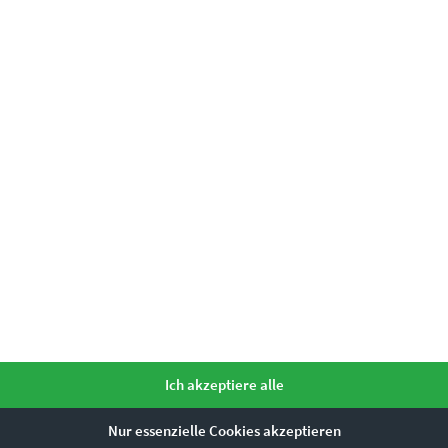
authentischem Charme
Ich akzeptiere alle
karte für deine Lebensart oder Geschäftsphilosophie. Hoch liegt des
Nur essenzielle Cookies akzeptieren
 deinen erlesenen Geschmack und sorgen für einen Auftakt, der di