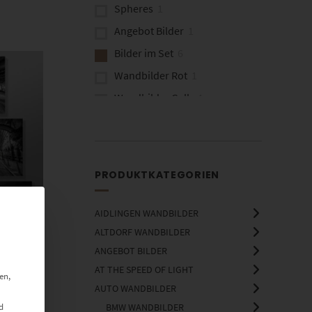
Spheres
1
Angebot Bilder
1
Bilder im Set
6
Wandbilder Rot
1
Wandbilder Gelb
4
Wandbilder Quadratisch
1
Bilder für Flur
6
Bilder für Kanzlei
6
PRODUKTKATEGORIEN
Fine Art Wandbilder
2
Wandbilder aus Bonn
1
AIDLINGEN WANDBILDER
ALTDORF WANDBILDER
ANGEBOT BILDER
e
AT THE SPEED OF LIGHT
en,
AUTO WANDBILDER
d
BMW WANDBILDER