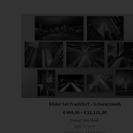
Beliebtheit
sortiert
Dieses Produkt weist mehrere Varianten auf. Die Optionen können auf der Produktseite gewählt werden
Bilder Set Frankfurt – Schwarzweiß
€
999,00
–
€
11.111,00
Enthält 19% Mwst.
zzgl.
Versand
Lieferzeit: ca. 14 Werktage