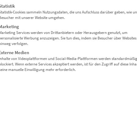
zzgl.
Versand
Statistik
Lieferzeit: ca. 14 Werktage
Statistik-Cookies sammeln Nutzungsdaten, die uns Aufschluss darüber geben, wie un
Besucher mit unserer Website umgehen.
Marketing
Marketing Services werden von Drittanbietern oder Herausgebern genutzt, um
personalisierte Werbung anzuzeigen. Sie tun dies, indem sie Besucher über Websites
hinweg verfolgen.
Externe Medien
Inhalte von Videoplattformen und Social-Media-Plattformen werden standardmäßi
blockiert. Wenn externe Services akzeptiert werden, ist für den Zugriff auf diese Inha
keine manuelle Einwilligung mehr erforderlich.