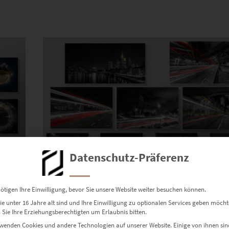
Dieses Produkt weist mehrere Varianten auf. Die Optionen können auf der Produktseite gewählt werden
Datenschutz-Präferenz
ötigen Ihre Einwilligung, bevor Sie unsere Website weiter besuchen können.
Bilder Set Frankfurt – Schwarz weiß mit Farb
e unter 16 Jahre alt sind und Ihre Einwilligung zu optionalen Services geben möcht
€
1.499,00
–
€
14.444,00
Sie Ihre Erziehungsberechtigten um Erlaubnis bitten.
Enthält 19% Mwst.
wenden Cookies und andere Technologien auf unserer Website. Einige von ihnen sin