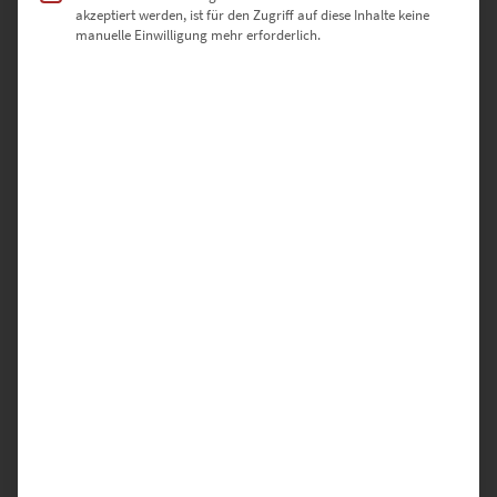
akzeptiert werden, ist für den Zugriff auf diese Inhalte keine
manuelle Einwilligung mehr erforderlich.
EZ00910 Planet Bahnhofstraße Böblingen
€
26,90
–
€
749,00
Enthält 19% Mwst.