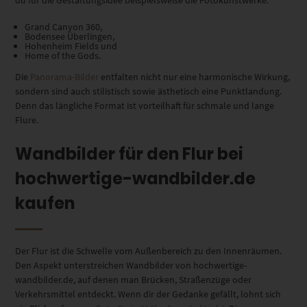
du für die Gestaltungsidee beispielsweise die Fotokunstwerke:
Grand Canyon 360,
Bodensee Überlingen,
Hohenheim Fields und
Home of the Gods.
Die
Panorama-Bilder
entfalten nicht nur eine harmonische Wirkung
,
sondern sind auch stilistisch
sowie ästhetisch
eine Punktlandung.
Denn das längliche Format ist vorteilhaft für schmale und lange
Flure.
Wandbilder für den Flur bei
hochwertige-wandbilder.de
kaufen
Der Flur ist die Schwelle vom Außenbereich zu den Innenräumen.
Den Aspekt unterstreichen Wandbilder von hochwertige-
wandbilder.de, auf denen man Brücken, Straßenzüge oder
Verkehrsmittel entdeckt. Wenn dir der Gedanke gefällt, lohnt sich