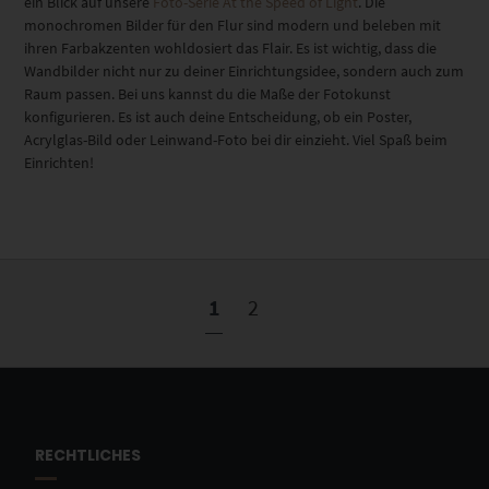
ein Blick auf unsere
Foto-Serie At the Speed of Light
. Die
monochromen Bilder für den Flur sind modern und beleben mit
ihren Farbakzenten wohldosiert das Flair. Es ist wichtig, dass die
Wandbilder nicht nur zu deiner Einrichtungsidee, sondern auch zum
Raum passen. Bei uns kannst du die Maße der Fotokunst
konfigurieren. Es ist auch deine Entscheidung, ob ein Poster,
Acrylglas-Bild oder Leinwand-Foto bei dir einzieht. Viel Spaß beim
Einrichten!
1
2
RECHTLICHES