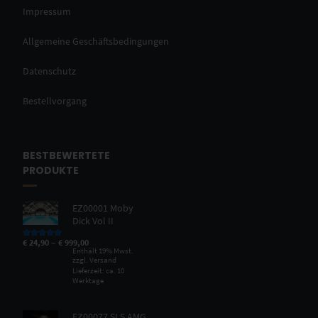
Impressum
Allgemeine Geschäftsbedingungen
Datenschutz
Bestellvorgang
BESTBEWERTETE
PRODUKTE
EZ00001 Moby
Dick Vol II
–
€
24,90
€
999,00
Bewertet mit
5.00
von 5
Enthält 19% Mwst.
zzgl.
Versand
Lieferzeit: ca. 10
Werktage
EZ00077 SLS AMG