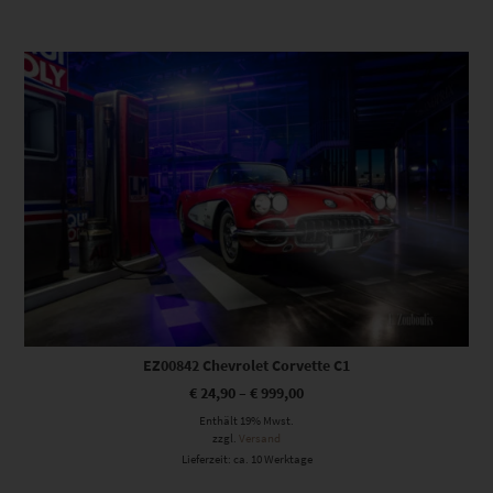
Dieses Produkt weist mehrere Varianten auf. Die Optionen können auf der Produktseite gewählt werden
EZ00842 Chevrolet Corvette C1
€
24,90
–
€
999,00
Enthält 19% Mwst.
zzgl.
Versand
Lieferzeit: ca. 10 Werktage