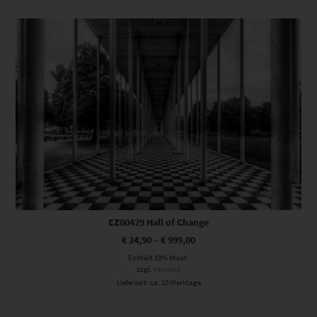
Dieses Produkt weist mehrere Varianten auf. Die Optionen können auf der Produktseite gewählt werden
EZ00429 Hall of Change
€
24,90
–
€
999,00
Enthält 19% Mwst.
zzgl.
Versand
Lieferzeit: ca. 10 Werktage