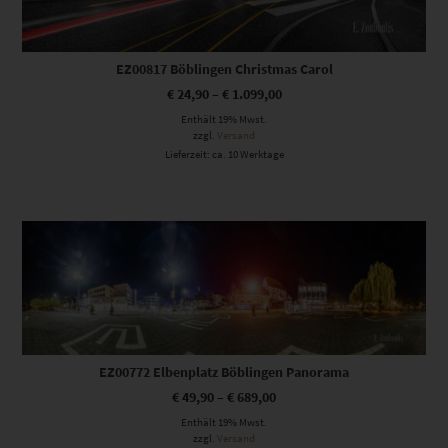
EZ00817 Böblingen Christmas Carol
€
24,90
–
€
1.099,00
Enthält 19% Mwst.
zzgl.
Versand
Lieferzeit: ca. 10 Werktage
Dieses Produkt weist mehrere Varianten auf. Die Optionen können auf der Produktseite gewählt werden
EZ00772 Elbenplatz Böblingen Panorama
€
49,90
–
€
689,00
Enthält 19% Mwst.
zzgl.
Versand