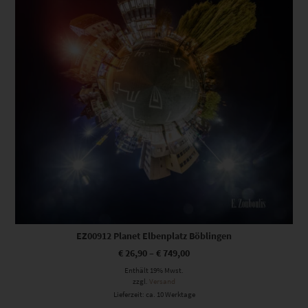
EZ00912 Planet Elbenplatz Böblingen
€
26,90
–
€
749,00
Enthält 19% Mwst.
zzgl.
Versand
Lieferzeit: ca. 10 Werktage