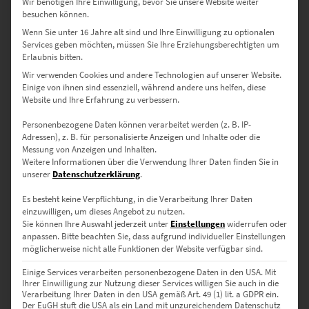
Wir benötigen Ihre Einwilligung, bevor Sie unsere Website weiter
besuchen können.
Wenn Sie unter 16 Jahre alt sind und Ihre Einwilligung zu optionalen
Services geben möchten, müssen Sie Ihre Erziehungsberechtigten um
Erlaubnis bitten.
Wir verwenden Cookies und andere Technologien auf unserer Website.
Einige von ihnen sind essenziell, während andere uns helfen, diese
Website und Ihre Erfahrung zu verbessern.
EZ00994 Runaway Train
€
24,90
–
€
1.099,00
Personenbezogene Daten können verarbeitet werden (z. B. IP-
Adressen), z. B. für personalisierte Anzeigen und Inhalte oder die
Enthält 19% Mwst.
zzgl.
Versand
Messung von Anzeigen und Inhalten.
Weitere Informationen über die Verwendung Ihrer Daten finden Sie in
Lieferzeit: ca. 10 Werktage
unserer
Datenschutzerklärung
.
Es besteht keine Verpflichtung, in die Verarbeitung Ihrer Daten
Dieses Produkt weist mehrere Varianten auf. Die Optionen können auf der Produktseite gewählt werden
einzuwilligen, um dieses Angebot zu nutzen.
Sie können Ihre Auswahl jederzeit unter
Einstellungen
widerrufen oder
anpassen.
Bitte beachten Sie, dass aufgrund individueller Einstellungen
möglicherweise nicht alle Funktionen der Website verfügbar sind.
Einige Services verarbeiten personenbezogene Daten in den USA. Mit
Ihrer Einwilligung zur Nutzung dieser Services willigen Sie auch in die
Verarbeitung Ihrer Daten in den USA gemäß Art. 49 (1) lit. a GDPR ein.
Der EuGH stuft die USA als ein Land mit unzureichendem Datenschutz