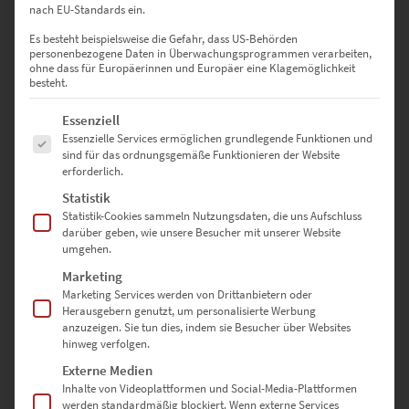
nach EU-Standards ein.
Es besteht beispielsweise die Gefahr, dass US-Behörden
personenbezogene Daten in Überwachungsprogrammen verarbeiten,
ohne dass für Europäerinnen und Europäer eine Klagemöglichkeit
besteht.
Es folgt eine Liste der Service-Gruppen, für die eine Einwilligung erte
Essenziell
Essenzielle Services ermöglichen grundlegende Funktionen und
sind für das ordnungsgemäße Funktionieren der Website
erforderlich.
Statistik
Statistik-Cookies sammeln Nutzungsdaten, die uns Aufschluss
darüber geben, wie unsere Besucher mit unserer Website
EZ00911 Planet Bahnhofstraße Böblingen Vol II
umgehen.
€
26,90
–
€
749,00
Marketing
Marketing Services werden von Drittanbietern oder
Enthält 19% Mwst.
Herausgebern genutzt, um personalisierte Werbung
zzgl.
Versand
anzuzeigen. Sie tun dies, indem sie Besucher über Websites
Lieferzeit: ca. 10 Werktage
hinweg verfolgen.
Externe Medien
Dieses Produkt weist mehrere Varianten auf. Die Optionen können auf der Produktseite gewählt werden
Inhalte von Videoplattformen und Social-Media-Plattformen
werden standardmäßig blockiert. Wenn externe Services