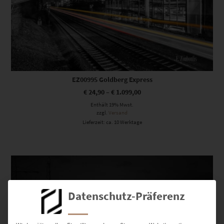
EZ00995 Goldberg Express
€
24,90
–
€
1.099,00
Enthält 19% Mwst.
zzgl.
Versand
Lieferzeit: ca. 10 Werktage
Dieses Produkt weist mehrere Varianten auf. Die Optionen können auf der Produktseite gewählt werden
Datenschutz-Präferenz