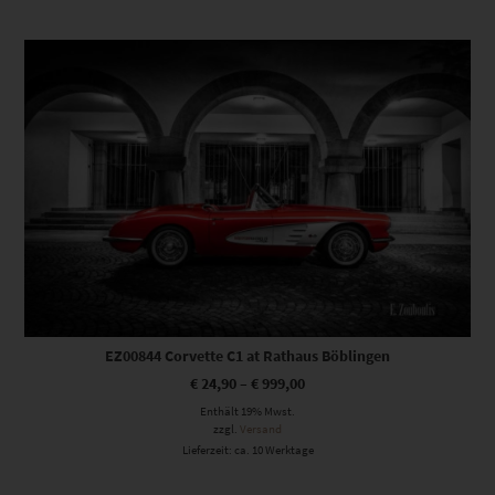
Dieses Produkt weist mehrere Varianten auf. Die Optionen können auf der Produktseite gewählt werden
EZ00844 Corvette C1 at Rathaus Böblingen
€
24,90
–
€
999,00
Enthält 19% Mwst.
zzgl.
Versand
Lieferzeit: ca. 10 Werktage