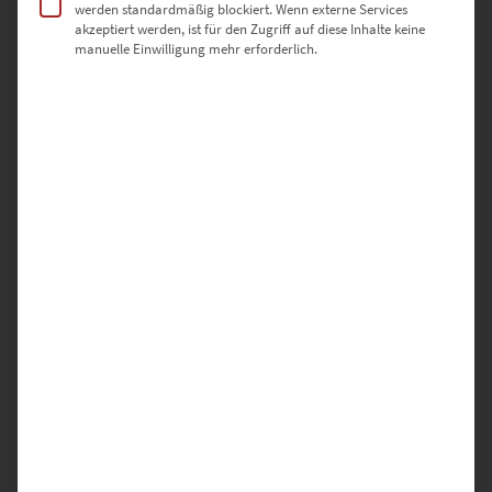
Warum hochwertige-wandbilder.de?
werden standardmäßig blockiert. Wenn externe Services
akzeptiert werden, ist für den Zugriff auf diese Inhalte keine
manuelle Einwilligung mehr erforderlich.
✅ Direkt vom Fotografen – keine Zwischenhändler
✅ Individuell gefertigt in Deutschland
✅ Auswahl aus drei edlen Ausführungen
✅ Sicher verpackt & schnell versendet
✅ Regional einzigartig – Böblingen modern interpretiert
Jetzt entdecken – und mit „Stars and
Stripes Böblingen“ urbanes Design in
deine Raumgestaltung integrieren.
Hinweis zur Lizenzierung:
Dieses Motiv kann auf Anfrage auch für redaktionelle oder
gewerbliche Zwecke lizenziert werden. Kontaktiere uns gern über
unser
Kontaktformular