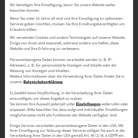
künstlerische Note mit Galerie-Charakter
Wir benötigen Ihre Einwilligung, bevor Sie unsere Website weiter
besuchen können.
→
Details zu Leinwandbildern
Wenn Sie unter 16 Jahre alt sind und Ihre Einwilligung zu optionalen
Services geben möchten, müssen Sie Ihre Erziehungsberechtigten um
Poster
Erlaubnis bitten.
Seidenmatter Premiumdruck auf hochwertigem Papier – flexibel
rahmbar oder direkt aufhängbar
Wir verwenden Cookies und andere Technologien auf unserer Website.
Einige von ihnen sind essenziell, während andere uns helfen, diese
→
Details zu Postern
Website und Ihre Erfahrung zu verbessern.
Personenbezogene Daten können verarbeitet werden (z. B. IP-
Größen im Überblick – für
Adressen), z. B. für personalisierte Anzeigen und Inhalte oder die
Messung von Anzeigen und Inhalten.
verschiedene Räume und
Weitere Informationen über die Verwendung Ihrer Daten finden Sie in
Zielgruppen:
unserer
Datenschutzerklärung
.
Es besteht keine Verpflichtung, in die Verarbeitung Ihrer Daten
30 × 20 cm – Für kleine Wandflächen oder moderne Sideboards
einzuwilligen, um dieses Angebot zu nutzen.
im Büro
Sie können Ihre Auswahl jederzeit unter
Einstellungen
widerrufen oder
anpassen.
Bitte beachten Sie, dass aufgrund individueller Einstellungen
möglicherweise nicht alle Funktionen der Website verfügbar sind.
45 × 30 cm – Stilvolles Format für Praxiswartezimmer oder
Agenturräume
Einige Services verarbeiten personenbezogene Daten in den USA. Mit
Ihrer Einwilligung zur Nutzung dieser Services willigen Sie auch in die
Verarbeitung Ihrer Daten in den USA gemäß Art. 49 (1) lit. a GDPR ein.
60 × 40 cm – Wirkt souverän in Konferenzzimmern oder