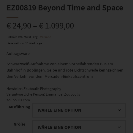
EZ00819 Beyond Time and Space
€
24,90
–
€
1.099,00
Enthält 19% Mwst.
zzgl.
Versand
Lieferzeit: ca. 10 Werktage
Auftragsware
Schwarzweiß-Aufnahme von einem vorbeifahrenden Bus am
Bahnhof in Böblingen. Gelbe und rote Lichtschweife kennzeichnen
den Verkehr vor dem Mercaden-Einkaufszentrum
Hersteller:
Zouboulis Photography
Verantwortliche Person:
Emmanuel Zouboulis
zouboulis.com
Ausführung
Größe