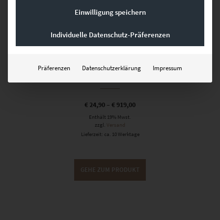
Einwilligung speichern
Individuelle Datenschutz-Präferenzen
Präferenzen
Datenschutzerklärung
Impressum
EZ00742 Flugfeld Böblingen
€
24,90
–
€
919,00
Enthält 19% Mwst.
zzgl.
Versand
Lieferzeit: ca. 10 Werktage
GEHE ZUM PRODUKT