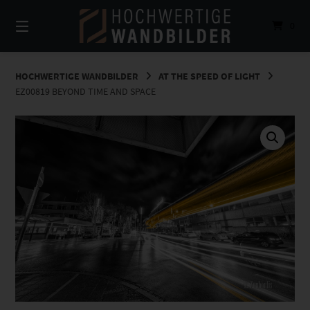
Springe
zum
0
Inhalt
HOCHWERTIGE WANDBILDER
AT THE SPEED OF LIGHT
EZ00819 BEYOND TIME AND SPACE