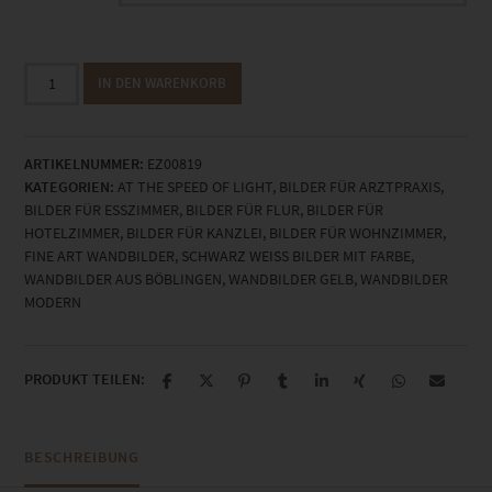
EZ00819
IN DEN WARENKORB
Beyond
Time
and
ARTIKELNUMMER:
EZ00819
Space
KATEGORIEN:
AT THE SPEED OF LIGHT
,
BILDER FÜR ARZTPRAXIS
,
Menge
BILDER FÜR ESSZIMMER
,
BILDER FÜR FLUR
,
BILDER FÜR
HOTELZIMMER
,
BILDER FÜR KANZLEI
,
BILDER FÜR WOHNZIMMER
,
FINE ART WANDBILDER
,
SCHWARZ WEISS BILDER MIT FARBE
,
WANDBILDER AUS BÖBLINGEN
,
WANDBILDER GELB
,
WANDBILDER
MODERN
PRODUKT TEILEN:
BESCHREIBUNG