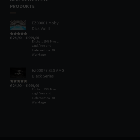
PRODUKTE
EZ00001 Moby
Dick Vol II
–
€
24,90
€
999,00
Bewertet mit
5.00
von 5
Enthält 19% Mwst.
zzgl.
Versand
Lieferzeit: ca. 10
Werktage
EZ00077 SLS AMG
Black Series
–
€
24,90
€
999,00
Bewertet mit
5.00
von 5
Enthält 19% Mwst.
zzgl.
Versand
Lieferzeit: ca. 10
Werktage