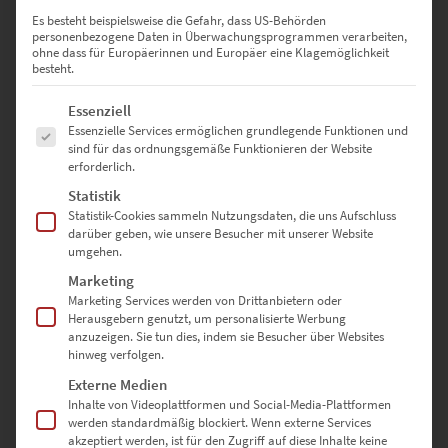
90 × 60 cm – Ideal für Beratungsräume oder moderne
Es besteht beispielsweise die Gefahr, dass US-Behörden
Loftwohnungen
personenbezogene Daten in Überwachungsprogrammen verarbeiten,
ohne dass für Europäerinnen und Europäer eine Klagemöglichkeit
120 × 80 cm – Ein visuelles Statement für Agenturen, Hotels oder
besteht.
Co-Working-Spaces
Es folgt eine Liste der Service-Gruppen, für die eine Einwilligung erte
Essenziell
135 × 90 cm – Für große Wandflächen in Stadtwerken oder
Essenzielle Services ermöglichen grundlegende Funktionen und
sind für das ordnungsgemäße Funktionieren der Website
öffentlichen Einrichtungen
erforderlich.
150 × 100 cm – Maximale Wirkung in Empfangshallen, Galerien
Statistik
oder Kreativbüros
Statistik-Cookies sammeln Nutzungsdaten, die uns Aufschluss
darüber geben, wie unsere Besucher mit unserer Website
umgehen.
Sonderformate sind auf Anfrage möglich – nutze dazu einfach
unser
Kontaktformular
Marketing
Marketing Services werden von Drittanbietern oder
Herausgebern genutzt, um personalisierte Werbung
anzuzeigen. Sie tun dies, indem sie Besucher über Websites
Warum hochwertige-wandbilder.de?
hinweg verfolgen.
Externe Medien
✅ Direkt vom Fotografen – keine Zwischenhändler
Inhalte von Videoplattformen und Social-Media-Plattformen
✅ Individuell gefertigt in Deutschland
werden standardmäßig blockiert. Wenn externe Services
✅ Auswahl aus drei edlen Ausführungen
akzeptiert werden, ist für den Zugriff auf diese Inhalte keine