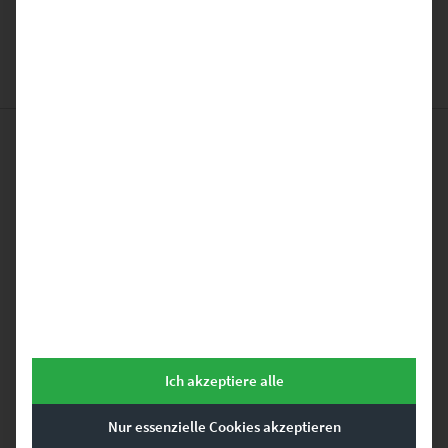
Das könnte dir auch
gefallen …
Dieses Produkt weist mehrere Varianten auf. Die Optionen können auf der Produktseite gewählt werden
Ich akzeptiere alle
Nur essenzielle Cookies akzeptieren