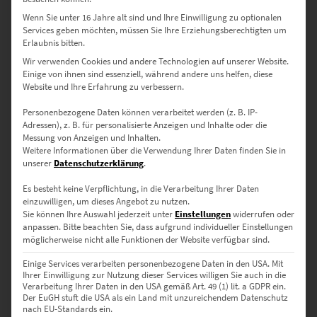
Seidenmatter Premiumdruck – flexibel rahmbar oder puristisch
Wenn Sie unter 16 Jahre alt sind und Ihre Einwilligung zu optionalen
direkt an der Wand
Services geben möchten, müssen Sie Ihre Erziehungsberechtigten um
→
Details zu Postern
Erlaubnis bitten.
Wir verwenden Cookies und andere Technologien auf unserer Website.
Einige von ihnen sind essenziell, während andere uns helfen, diese
Größen im Überblick – abgestimmt
Website und Ihre Erfahrung zu verbessern.
auf Raum und Aussage:
Personenbezogene Daten können verarbeitet werden (z. B. IP-
Adressen), z. B. für personalisierte Anzeigen und Inhalte oder die
Messung von Anzeigen und Inhalten.
30 × 20 cm – Für kleine Flächen oder moderne Nischen im
Weitere Informationen über die Verwendung Ihrer Daten finden Sie in
Homeoffice
unserer
Datenschutzerklärung
.
45 × 30 cm – Stilvoll in Studios, Fluren oder
Es besteht keine Verpflichtung, in die Verarbeitung Ihrer Daten
Besprechungsräumen
einzuwilligen, um dieses Angebot zu nutzen.
Sie können Ihre Auswahl jederzeit unter
Einstellungen
widerrufen oder
anpassen.
Bitte beachten Sie, dass aufgrund individueller Einstellungen
60 × 40 cm – Harmonisch in Praxen, Designbüros oder privaten
möglicherweise nicht alle Funktionen der Website verfügbar sind.
Arbeitsbereichen
Einige Services verarbeiten personenbezogene Daten in den USA. Mit
75 × 50 cm – Ausdrucksstark in Konferenzräumen oder
Ihrer Einwilligung zur Nutzung dieser Services willigen Sie auch in die
Verarbeitung Ihrer Daten in den USA gemäß Art. 49 (1) lit. a GDPR ein.
Kanzleien
Der EuGH stuft die USA als ein Land mit unzureichendem Datenschutz
nach EU-Standards ein.