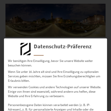
Dieses Produkt weist mehrere Varianten auf. Die Optionen können auf der Produktseite gewählt werden
EZ00972 Hamburg Panorama Jungfernbrücke
Datenschutz-Präferenz
€
49,00
–
€
689,00
Enthält 19% Mwst.
zzgl.
Versand
Wir benötigen Ihre Einwilligung, bevor Sie unsere Website weiter
Lieferzeit: ca. 10 Werktage
besuchen können.
Wenn Sie unter 16 Jahre alt sind und Ihre Einwilligung zu optionalen
Services geben möchten, müssen Sie Ihre Erziehungsberechtigten um
Erlaubnis bitten.
Wir verwenden Cookies und andere Technologien auf unserer Website.
Einige von ihnen sind essenziell, während andere uns helfen, diese
Website und Ihre Erfahrung zu verbessern.
Personenbezogene Daten können verarbeitet werden (z. B. IP-
Adressen), z. B. für personalisierte Anzeigen und Inhalte oder die