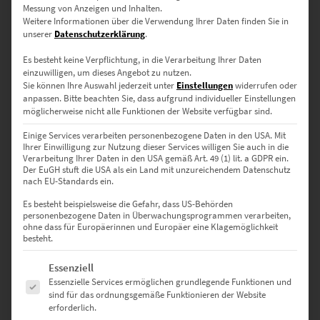
Messung von Anzeigen und Inhalten.
Weitere Informationen über die Verwendung Ihrer Daten finden Sie in
unserer
Datenschutzerklärung
.
Es besteht keine Verpflichtung, in die Verarbeitung Ihrer Daten
einzuwilligen, um dieses Angebot zu nutzen.
Sie können Ihre Auswahl jederzeit unter
Einstellungen
widerrufen oder
anpassen.
Bitte beachten Sie, dass aufgrund individueller Einstellungen
Hamburg Wandbild auf Leinwand 75 x 50 cm
möglicherweise nicht alle Funktionen der Website verfügbar sind.
€
169,00
Einige Services verarbeiten personenbezogene Daten in den USA. Mit
Ihrer Einwilligung zur Nutzung dieser Services willigen Sie auch in die
Enthält 19% Mwst.
Verarbeitung Ihrer Daten in den USA gemäß Art. 49 (1) lit. a GDPR ein.
zzgl.
Versand
Der EuGH stuft die USA als ein Land mit unzureichendem Datenschutz
Lieferzeit: ca. 10 Werktage
nach EU-Standards ein.
Es besteht beispielsweise die Gefahr, dass US-Behörden
personenbezogene Daten in Überwachungsprogrammen verarbeiten,
Dieses Produkt weist mehrere Varianten auf. Die Optionen können auf der Produktseite gewählt werden
ohne dass für Europäerinnen und Europäer eine Klagemöglichkeit
besteht.
Es folgt eine Liste der Service-Gruppen, für die eine Einwilligung erte
Essenziell
Essenzielle Services ermöglichen grundlegende Funktionen und
sind für das ordnungsgemäße Funktionieren der Website
erforderlich.