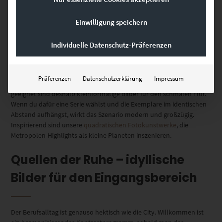
Bilder für den schmalen Flur mit
Einwilligung speichern
Galerie-Charakter
Individuelle Datenschutz-Präferenzen
Wer Kunstwerke mit imposanten Dimensionen würdigen möchte,
benötigt einen größeren Abstand für die Betrachtung. Die Freiheit
Präferenzen
Datenschutzerklärung
Impressum
gewährt die Architektur im Eingangsbereich meist nicht. Besser
geeignet sind deshalb kleinformatige Bilder für den schmalen Flur.
Wenn du dafür eine Serie wählst und die Exemplare im identischen
Abstand aufhängst, wirkt das Szenario modern und großzügig.
Inspirierend sind unsere
quadratischen Fotokunstwerke
, die
Metropolen-Highlights als kleine Planeten inszenieren.
Quellen der Ruhe – idyllische
Bilder für den Eingangsbereich
Der Berufsalltag ist genauso hektisch wie die City.
Willkommen ist