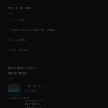
RECHTLICHES
Impressum
Allgemeine Geschäftsbedingungen
Datenschutz
Bestellvorgang
BESTBEWERTETE
PRODUKTE
EZ00001 Moby
Dick Vol II
–
€
24,90
€
999,00
Bewertet mit
5.00
von 5
Enthält 19% Mwst.
zzgl.
Versand
Lieferzeit: ca. 10