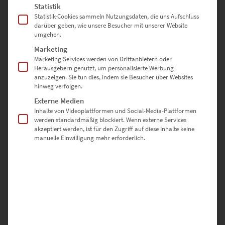
Statistik
Statistik-Cookies sammeln Nutzungsdaten, die uns Aufschluss
darüber geben, wie unsere Besucher mit unserer Website
umgehen.
Marketing
Marketing Services werden von Drittanbietern oder
Herausgebern genutzt, um personalisierte Werbung
EZ00936 Lichtspiele Hamburg
anzuzeigen. Sie tun dies, indem sie Besucher über Websites
€
24,90
–
€
1.099,00
hinweg verfolgen.
Enthält 19% Mwst.
Externe Medien
zzgl.
Versand
Inhalte von Videoplattformen und Social-Media-Plattformen
Lieferzeit: ca. 10 Werktage
werden standardmäßig blockiert. Wenn externe Services
akzeptiert werden, ist für den Zugriff auf diese Inhalte keine
manuelle Einwilligung mehr erforderlich.
Dieses Produkt weist mehrere Varianten auf. Die Optionen können auf der Produktseite gewählt werden