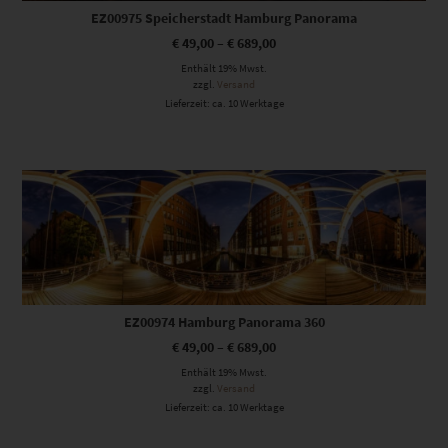
EZ00975 Speicherstadt Hamburg Panorama
€
49,00
–
€
689,00
Enthält 19% Mwst.
zzgl.
Versand
Lieferzeit: ca. 10 Werktage
Dieses Produkt weist mehrere Varianten auf. Die Optionen können auf der Produktseite gewählt werden
EZ00974 Hamburg Panorama 360
€
49,00
–
€
689,00
Enthält 19% Mwst.
zzgl.
Versand
Lieferzeit: ca. 10 Werktage