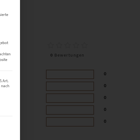
ierte
0
gebot
eachten
0
Bewertungen
bsite
0
 Art.
0
z nach
0
0
0
t werden kann. Die erste Service-Gruppe ist essenziell und kann nich