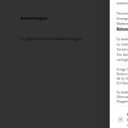
essenzi
Persone
Bewertungen
Anzeige
Weitere
Datens
Es gibt noch keine Bewertungen.
Es best
zu nutz
Sie kön
Sie, da
verfügb
Einige 
Nutzung
49 (1) 
EU-Stan
Es best
Überwa
Klagemö
Es fol