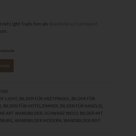
it Light Trails hier als
Wandbild auf Leinwand
 cm.
ouboulis
NKORB
7550
OF LIGHT
,
BILDER FÜR ARZTPRAXIS
,
BILDER FÜR
R
,
BILDER FÜR HOTELZIMMER
,
BILDER FÜR KANZLEI
,
INE ART WANDBILDER
,
SCHWARZ WEISS BILDER MIT F
MBURG
,
WANDBILDER MODERN
,
WANDBILDER ROT