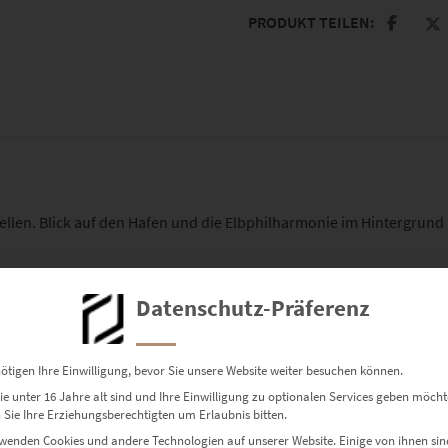
PRODUKT TEILEN:
ellen. Blick auf den Hafen und die Elbphilharmonie im Hintergrund
933 Hamburg Brücken des Lichts
Datenschutz-Präferenz
ötigen Ihre Einwilligung, bevor Sie unsere Website weiter besuchen können.
e unter 16 Jahre alt sind und Ihre Einwilligung zu optionalen Services geben möcht
Sie Ihre Erziehungsberechtigten um Erlaubnis bitten.
wenden Cookies und andere Technologien auf unserer Website. Einige von ihnen sin