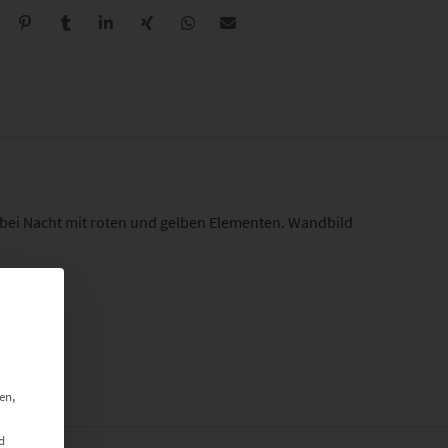
 bei Nacht mit roten und gelben Elementen. Wandbild
en,
d