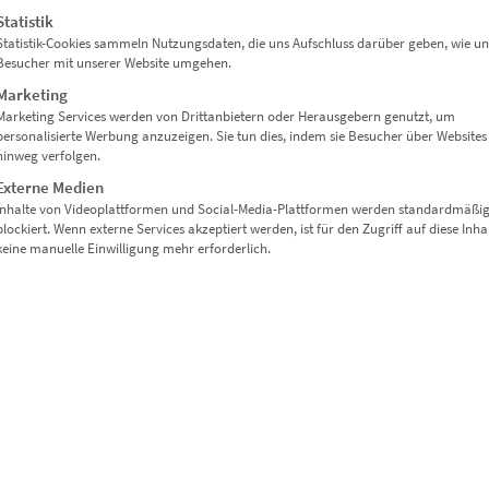
Statistik
Statistik-Cookies sammeln Nutzungsdaten, die uns Aufschluss darüber geben, wie un
NDBILD AUF LEINWAND 75 X 50 CM“
Besucher mit unserer Website umgehen.
Marketing
Marketing Services werden von Drittanbietern oder Herausgebern genutzt, um
personalisierte Werbung anzuzeigen. Sie tun dies, indem sie Besucher über Websites
hinweg verfolgen.
Externe Medien
Inhalte von Videoplattformen und Social-Media-Plattformen werden standardmäßi
blockiert. Wenn externe Services akzeptiert werden, ist für den Zugriff auf diese Inha
keine manuelle Einwilligung mehr erforderlich.