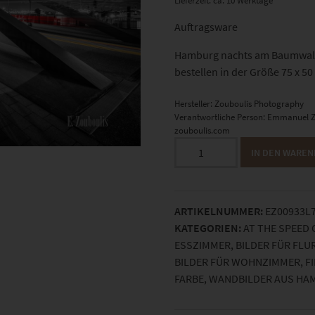
Lieferzeit: ca. 10 Werktage
Auftragsware
Hamburg nachts am Baumwall m
bestellen in der Größe 75 x 50
Hersteller:
Zouboulis Photography
Verantwortliche Person:
Emmanuel Z
zouboulis.com
Hamburg
IN DEN WARE
Wandbild
auf
Leinwand
ARTIKELNUMMER:
EZ00933L
75
KATEGORIEN:
AT THE SPEED 
x
ESSZIMMER
,
BILDER FÜR FLU
50
BILDER FÜR WOHNZIMMER
,
F
cm
ARBE
,
WANDBILDER AUS HA
Menge