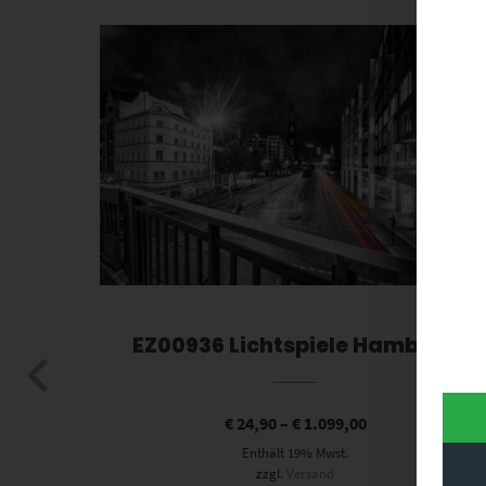
Dieses Produkt weist mehrere Varianten auf. Die Optionen können auf der Produktseite gewählt werden
bei
EZ00936 Lichtspiele Hamburg
€
24,90
–
€
1.099,00
Enthält 19% Mwst.
zzgl.
Versand