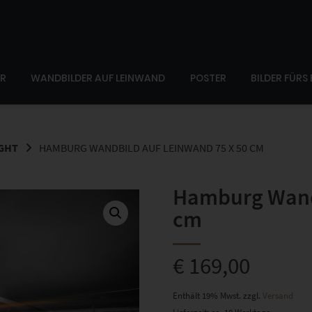
ER
WANDBILDER AUF LEINWAND
POSTER
BILDER FÜRS
IGHT
HAMBURG WANDBILD AUF LEINWAND 75 X 50 CM
Hamburg Wandb
cm
€
169,00
Enthält 19% Mwst.
zzgl.
Versand