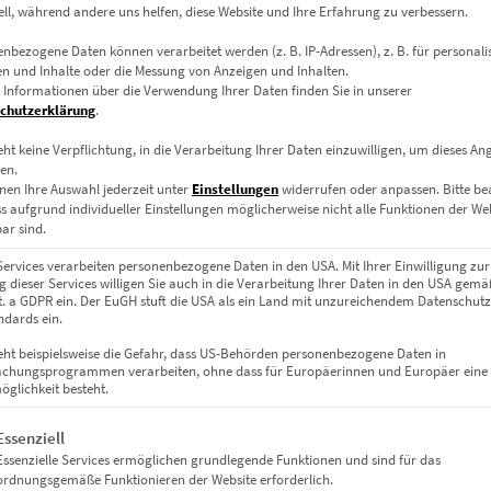
ell, während andere uns helfen, diese Website und Ihre Erfahrung zu verbessern.
nbezogene Daten können verarbeitet werden (z. B. IP-Adressen), z. B. für personalis
n und Inhalte oder die Messung von Anzeigen und Inhalten.
 Informationen über die Verwendung Ihrer Daten finden Sie in unserer
chutzerklärung
.
eht keine Verpflichtung, in die Verarbeitung Ihrer Daten einzuwilligen, um dieses An
en.
nen Ihre Auswahl jederzeit unter
Einstellungen
widerrufen oder anpassen.
Bitte b
ss aufgrund individueller Einstellungen möglicherweise nicht alle Funktionen der We
ar sind.
Services verarbeiten personenbezogene Daten in den USA. Mit Ihrer Einwilligung zur
 dieser Services willigen Sie auch in die Verarbeitung Ihrer Daten in den USA gemäß
lit. a GDPR ein. Der EuGH stuft die USA als ein Land mit unzureichendem Datenschut
dards ein.
eht beispielsweise die Gefahr, dass US-Behörden personenbezogene Daten in
chungsprogrammen verarbeiten, ohne dass für Europäerinnen und Europäer eine
glichkeit besteht.
gt eine Liste der Service-Gruppen, für die eine Einwilligung erteil
Essenziell
Essenzielle Services ermöglichen grundlegende Funktionen und sind für das
ordnungsgemäße Funktionieren der Website erforderlich.