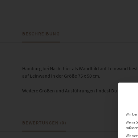
BESCHREIBUNG
Hamburg bei Nacht hier als Wandbild auf Leinwand best
auf Leinwand in der Größe 75 x 50 cm.
Weitere Größen und Ausführungen findest Du hier:
EZ00
Wir ben
Wenn Si
BEWERTUNGEN (0)
müssen 
Wir ver