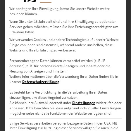
Wir benötigen Ihre Einwilligung, bevor Sie unsere Website weiter
besuchen können.
Drei stilvolle Ausführungen – für
Wenn Sie unter 16 Jahre alt sind und Ihre Einwilligung zu optionalen
deinen Wohncharakter
Services geben möchten, müssen Sie Ihre Erziehungsberechtigten um
Erlaubnis bitten.
✔️
Acrylglasbild
– 4 mm starkes Acrylglas mit rückseitigem Alu-
Wir verwenden Cookies und andere Technologien auf unserer Website.
Dibond – brillante Farben und Tiefenwirkung
Einige von ihnen sind essenziell, während andere uns helfen, diese
Website und Ihre Erfahrung zu verbessern.
✔️
Leinwandbild
– Strukturierte Künstlerleinwand, aufgezogen auf
Keilrahmen
Personenbezogene Daten können verarbeitet werden (z. B. IP-
✔️
Poster
– Seidenmatter Kunstdruck für flexible Rahmung oder
Adressen), z. B. für personalisierte Anzeigen und Inhalte oder die
direkte Anbringung
Messung von Anzeigen und Inhalten.
Weitere Informationen über die Verwendung Ihrer Daten finden Sie in
unserer
Datenschutzerklärung
.
Passende Größen – abgestimmt auf
Es besteht keine Verpflichtung, in die Verarbeitung Ihrer Daten
jede Raumsituation
einzuwilligen, um dieses Angebot zu nutzen.
Sie können Ihre Auswahl jederzeit unter
Einstellungen
widerrufen oder
anpassen.
Bitte beachten Sie, dass aufgrund individueller Einstellungen
30 × 20 cm – für kleinere Räume oder Bildergruppen
möglicherweise nicht alle Funktionen der Website verfügbar sind.
45 × 30 cm – für Atelier, Küche oder Flur
Einige Services verarbeiten personenbezogene Daten in den USA. Mit
Ihrer Einwilligung zur Nutzung dieser Services willigen Sie auch in die