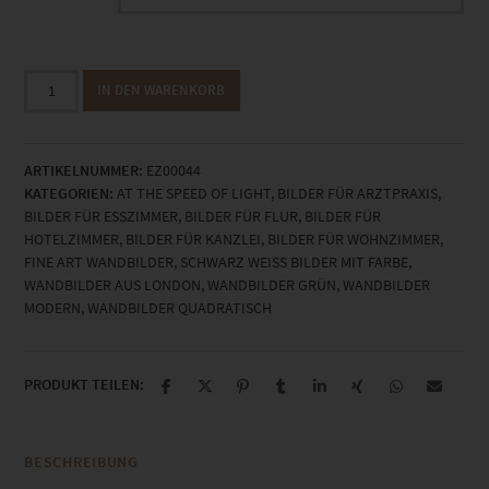
EZ00044
IN DEN WARENKORB
Tower
Bridge
At
ARTIKELNUMMER:
EZ00044
the
KATEGORIEN:
AT THE SPEED OF LIGHT
,
BILDER FÜR ARZTPRAXIS
,
Speed
BILDER FÜR ESSZIMMER
,
BILDER FÜR FLUR
,
BILDER FÜR
of
HOTELZIMMER
,
BILDER FÜR KANZLEI
,
BILDER FÜR WOHNZIMMER
,
Light
FINE ART WANDBILDER
,
SCHWARZ WEISS BILDER MIT FARBE
,
Vol
WANDBILDER AUS LONDON
,
WANDBILDER GRÜN
,
WANDBILDER
II
MODERN
,
WANDBILDER QUADRATISCH
Menge
PRODUKT TEILEN:
BESCHREIBUNG