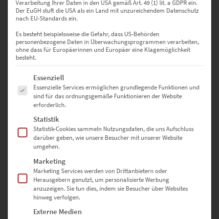
Verarbeitung Ihrer Daten in den USA gemäß Art. 49 (1) lit. a GDPR ein.
60 × 40 cm – für gezielte Akzente an Wohnzimmerwänden
Der EuGH stuft die USA als ein Land mit unzureichendem Datenschutz
nach EU-Standards ein.
75 × 50 cm – für moderne Apartments oder Home-Offices
Es besteht beispielsweise die Gefahr, dass US-Behörden
personenbezogene Daten in Überwachungsprogrammen verarbeiten,
90 × 60 cm – als dominantes Einzelbild im Raum
ohne dass für Europäerinnen und Europäer eine Klagemöglichkeit
besteht.
120 × 80 cm – für große Flächen in Wohn- oder Arbeitsräumen
Es folgt eine Liste der Service-Gruppen, für die eine Einwilligung erte
Essenziell
Essenzielle Services ermöglichen grundlegende Funktionen und
135 × 90 cm – für Loft, Studio oder Kanzlei
sind für das ordnungsgemäße Funktionieren der Website
erforderlich.
150 × 100 cm – maximale Wirkung auf weitläufigen Wänden
Statistik
Statistik-Cookies sammeln Nutzungsdaten, die uns Aufschluss
Weitere Formate sind auf Anfrage realisierbar. Nutze dafür unser
darüber geben, wie unsere Besucher mit unserer Website
Kontaktformular
umgehen.
Marketing
Marketing Services werden von Drittanbietern oder
Warum bei Hochwertige-
Herausgebern genutzt, um personalisierte Werbung
Wandbilder.de bestellen?
anzuzeigen. Sie tun dies, indem sie Besucher über Websites
hinweg verfolgen.
Externe Medien
✔️ Top-Auswahl in Material, Format und Stil