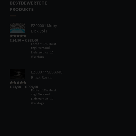
BESTBEWERTETE
PRODUKTE
EZ00001 Moby
Dick Vol II
–
€
24,90
€
999,00
Bewertet mit
5.00
von 5
Enthält 19% Mwst.
zzgl.
Versand
Lieferzeit: ca. 10
Werktage
EZ00077 SLS AMG
Black Series
–
€
24,90
€
999,00
Bewertet mit
5.00
von 5
Enthält 19% Mwst.
zzgl.
Versand
Lieferzeit: ca. 10
Werktage