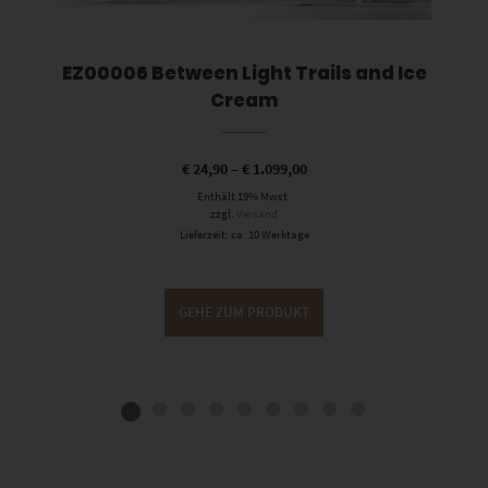
EZ00006 Between Light Trails and Ice
Cream
€
24,90
–
€
1.099,00
Enthält 19% Mwst.
zzgl.
Versand
Lieferzeit: ca. 10 Werktage
GEHE ZUM PRODUKT