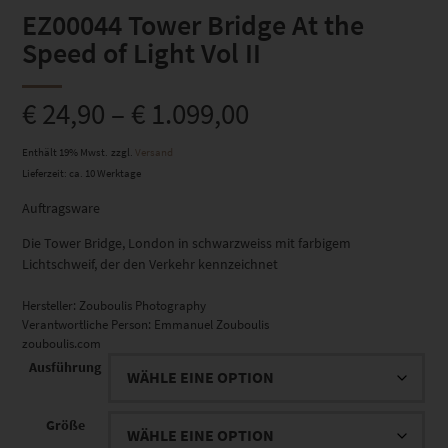
EZ00044 Tower Bridge At the
Speed of Light Vol II
€
24,90
–
€
1.099,00
Enthält 19% Mwst.
zzgl.
Versand
Lieferzeit: ca. 10 Werktage
Auftragsware
Die Tower Bridge, London in schwarzweiss mit farbigem
Lichtschweif, der den Verkehr kennzeichnet
Hersteller:
Zouboulis Photography
Verantwortliche Person:
Emmanuel Zouboulis
zouboulis.com
Ausführung
Größe