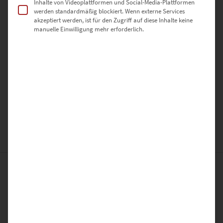
Inhalte von Videoplattformen und Social-Media-Plattformen
✔️ Hochauflösender Druck auf Premium-Materialien
werden standardmäßig blockiert. Wenn externe Services
✔️ Direkt aufhängbar (optional mit Schienensystem)
akzeptiert werden, ist für den Zugriff auf diese Inhalte keine
✔️ Versandfertig verpackt – sicher & schnell
manuelle Einwilligung mehr erforderlich.
Jetzt
„Tower Bridge At the Speed of Light Vol II“
bestellen – und
urbanes Flair mit einem Hauch britischer Dramatik nach Hause
holen!
Du brauchst das Motiv zur Lizenznutzung? Schreib uns einfach über
das
Kontaktformular
ZUSÄTZLICHE INFORMATIONEN
PRODUKT BESONDERHEITEN
AUSFÜHRUNG
Poster, Leinwand auf Keilrahmen, Acrylglas
GRÖSSE