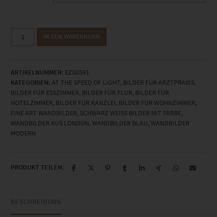
EZ00591
IN DEN WARENKORB
Big
Ben
in
ARTIKELNUMMER:
EZ00591
the
KATEGORIEN:
AT THE SPEED OF LIGHT
,
BILDER FÜR ARZTPRAXIS
,
Rain
BILDER FÜR ESSZIMMER
,
BILDER FÜR FLUR
,
BILDER FÜR
Menge
HOTELZIMMER
,
BILDER FÜR KANZLEI
,
BILDER FÜR WOHNZIMMER
,
FINE ART WANDBILDER
,
SCHWARZ WEISS BILDER MIT FARBE
,
WANDBILDER AUS LONDON
,
WANDBILDER BLAU
,
WANDBILDER
MODERN
PRODUKT TEILEN:
BESCHREIBUNG