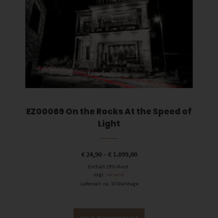
EZ00069 On the Rocks At the Speed of
Light
€
24,90
–
€
1.099,00
Enthält 19% Mwst.
zzgl.
Versand
Lieferzeit: ca. 10 Werktage