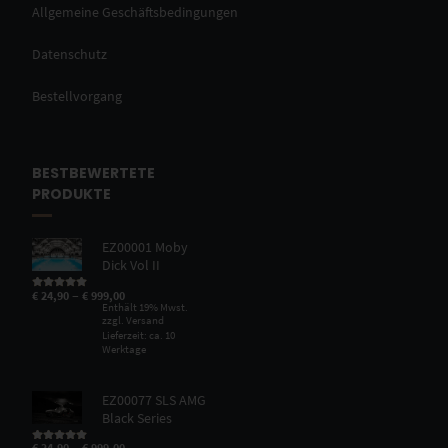
Allgemeine Geschäftsbedingungen
Datenschutz
Bestellvorgang
BESTBEWERTETE
PRODUKTE
EZ00001 Moby
Dick Vol II
–
€
24,90
€
999,00
Bewertet mit
5.00
von 5
Enthält 19% Mwst.
zzgl.
Versand
Lieferzeit: ca. 10
Werktage
EZ00077 SLS AMG
Black Series
–
€
24,90
€
999,00