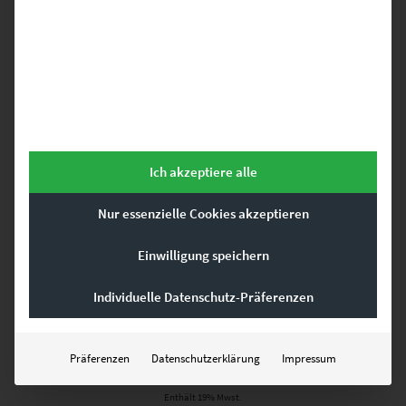
Dieses Produkt weist mehrere Varianten auf. Die Optionen können auf der Produktseite gewählt werden
Ich akzeptiere alle
Nur essenzielle Cookies akzeptieren
Einwilligung speichern
Individuelle Datenschutz-Präferenzen
EZ00738 Follow the Red Line
Präferenzen
Datenschutzerklärung
Impressum
€
24,90
–
€
1.099,00
Enthält 19% Mwst.