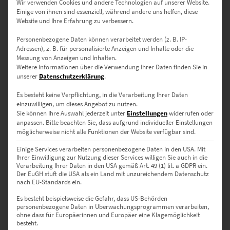
Wir verwenden Cookies und andere Technologien auf unserer Website.
Papier mit gestochen scharfen Details und kräftigen Kontrasten.
Einige von ihnen sind essenziell, während andere uns helfen, diese
Website und Ihre Erfahrung zu verbessern.
Personenbezogene Daten können verarbeitet werden (z. B. IP-
Individuelle Größen – Passend für
Adressen), z. B. für personalisierte Anzeigen und Inhalte oder die
jeden Raum
Messung von Anzeigen und Inhalten.
Weitere Informationen über die Verwendung Ihrer Daten finden Sie in
unserer
Datenschutzerklärung
.
▪
30 x 20 cm
– Ideal für stilvolle Arbeitsbereiche oder kleine Büros.
▪
45 x 30 cm
– Perfekt für moderne Wohnräume oder Praxisräume.
Es besteht keine Verpflichtung, in die Verarbeitung Ihrer Daten
▪
60 x 40 cm
– Eine elegante Ergänzung für Kanzleien oder
einzuwilligen, um dieses Angebot zu nutzen.
Agenturen, die urbane Ästhetik schätzen.
Sie können Ihre Auswahl jederzeit unter
Einstellungen
widerrufen oder
anpassen.
Bitte beachten Sie, dass aufgrund individueller Einstellungen
▪
75 x 50 cm
– Setzt architektonische Akzente in Architekturbüros
möglicherweise nicht alle Funktionen der Website verfügbar sind.
oder Planungsbüros.
▪
90 x 60 cm
– Ein stilvoller Blickfang für Empfangsbereiche oder
Einige Services verarbeiten personenbezogene Daten in den USA. Mit
Konferenzräume.
Ihrer Einwilligung zur Nutzung dieser Services willigen Sie auch in die
Verarbeitung Ihrer Daten in den USA gemäß Art. 49 (1) lit. a GDPR ein.
▪
120 x 80 cm
– Ideal für moderne Banken oder Notariate, die ein
Der EuGH stuft die USA als ein Land mit unzureichendem Datenschutz
urbanes Ambiente betonen möchten.
nach EU-Standards ein.
▪
135 x 90 cm
– Für großzügige Räumlichkeiten mit Fokus auf
Es besteht beispielsweise die Gefahr, dass US-Behörden
beeindruckende Fotokunst.
personenbezogene Daten in Überwachungsprogrammen verarbeiten,
▪
150 x 100 cm
– Ein Statement-Piece für Galerien oder
ohne dass für Europäerinnen und Europäer eine Klagemöglichkeit
repräsentative Geschäftsräume.
besteht.