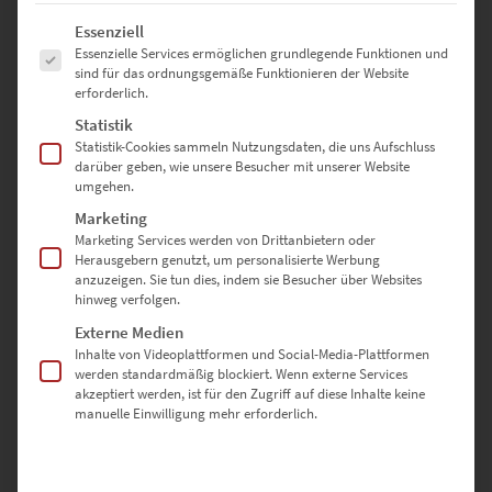
Es folgt eine Liste der Service-Gruppen, für die eine Einwilligung erte
🔹
Noch größere Formate gewünscht?
Wir fertigen individuelle
Essenziell
Größen auf Anfrage an. Nutze unser
Kontaktformular
, um deine
Essenzielle Services ermöglichen grundlegende Funktionen und
sind für das ordnungsgemäße Funktionieren der Website
Wünsche zu besprechen – wir beraten dich gerne!
erforderlich.
Statistik
Deine Vorteile bei Hochwertige-
Statistik-Cookies sammeln Nutzungsdaten, die uns Aufschluss
darüber geben, wie unsere Besucher mit unserer Website
Wandbilder.de
umgehen.
Marketing
✅
Perfekt auf dich zugeschnitten
– Wähle aus verschiedenen
Marketing Services werden von Drittanbietern oder
Ausführungen und Größen für dein individuelles Wandbild.
Herausgebern genutzt, um personalisierte Werbung
✅
Hochwertige Materialien
– Langlebige Qualität, brillante Farben
anzuzeigen. Sie tun dies, indem sie Besucher über Websites
hinweg verfolgen.
und beeindruckende Details.
✅
Vielseitige Einsatzmöglichkeiten
– Von privaten Räumen bis zu
Externe Medien
repräsentativen Geschäftsräumen.
Inhalte von Videoplattformen und Social-Media-Plattformen
✅
Einfache Befestigung
– Acrylglasbilder mit vormontierter
werden standardmäßig blockiert. Wenn externe Services
Schiene, Leinwandbilder mit stabilen Zackenaufhängern.
akzeptiert werden, ist für den Zugriff auf diese Inhalte keine
manuelle Einwilligung mehr erforderlich.
✅
Sichere Lieferung
– Dein Wandbild kommt professionell
verpackt und in einwandfreiem Zustand bei dir an.