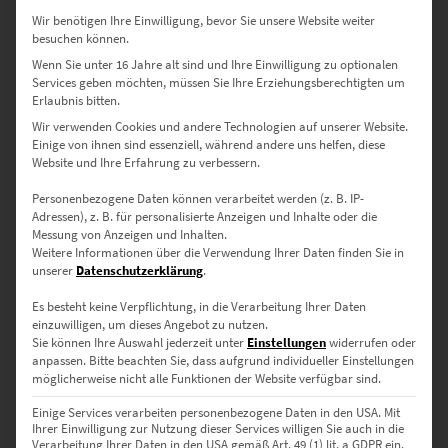
reduzierte, aber eindrucksvolle Ausdrucksstärke.
Wir benötigen Ihre Einwilligung, bevor Sie unsere Website weiter
Details zu Leinwandbildern
besuchen können.
Wenn Sie unter 16 Jahre alt sind und Ihre Einwilligung zu optionalen
Poster
Services geben möchten, müssen Sie Ihre Erziehungsberechtigten um
Seidenmatter Qualitätsdruck – flexibel, leicht inszenierbar, ideal
Erlaubnis bitten.
zum individuellen Rahmen.
Wir verwenden Cookies und andere Technologien auf unserer Website.
Details zu Postern
Einige von ihnen sind essenziell, während andere uns helfen, diese
Website und Ihre Erfahrung zu verbessern.
Personenbezogene Daten können verarbeitet werden (z. B. IP-
Verfügbare Größen – für individuelle
Adressen), z. B. für personalisierte Anzeigen und Inhalte oder die
Rauminszenierungen
Messung von Anzeigen und Inhalten.
Weitere Informationen über die Verwendung Ihrer Daten finden Sie in
unserer
Datenschutzerklärung
.
30 × 20 cm – Für stilvolle Geschenkideen oder kompakte
Nischen
Es besteht keine Verpflichtung, in die Verarbeitung Ihrer Daten
einzuwilligen, um dieses Angebot zu nutzen.
Sie können Ihre Auswahl jederzeit unter
Einstellungen
widerrufen oder
45 × 30 cm – Dezent und urban – ideal für private
anpassen.
Bitte beachten Sie, dass aufgrund individueller Einstellungen
Arbeitsbereiche
möglicherweise nicht alle Funktionen der Website verfügbar sind.
60 × 40 cm – Harmoniert perfekt mit minimalistischen
Einige Services verarbeiten personenbezogene Daten in den USA. Mit
Ihrer Einwilligung zur Nutzung dieser Services willigen Sie auch in die
Einrichtungen
Verarbeitung Ihrer Daten in den USA gemäß Art. 49 (1) lit. a GDPR ein.