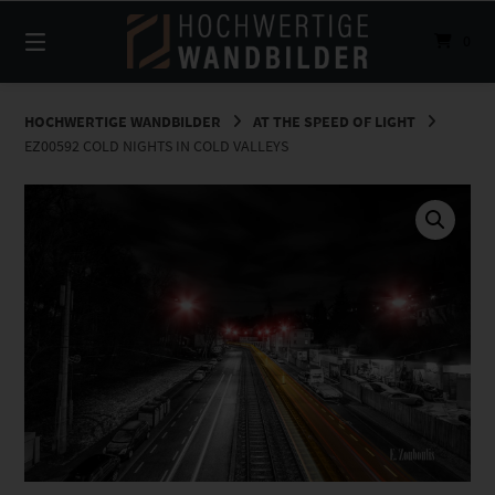
Springe
zum
0
Inhalt
HOCHWERTIGE WANDBILDER
AT THE SPEED OF LIGHT
EZ00592 COLD NIGHTS IN COLD VALLEYS