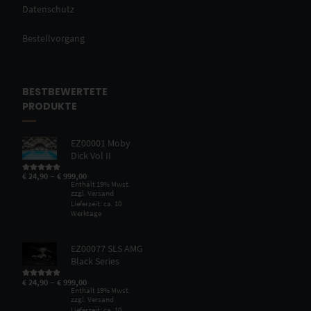
Datenschutz
Bestellvorgang
BESTBEWERTETE
PRODUKTE
EZ00001 Moby
Dick Vol II
–
€
24,90
€
999,00
Bewertet mit
5.00
von 5
Enthält 19% Mwst.
zzgl.
Versand
Lieferzeit: ca. 10
Werktage
EZ00077 SLS AMG
Black Series
–
€
24,90
€
999,00
Bewertet mit
5.00
von 5
Enthält 19% Mwst.
zzgl.
Versand
Lieferzeit: ca. 10