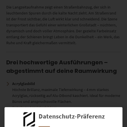
Die Langzeitaufnahme zeigt einen Straßenbahnzug, der sich in
leuchtenden Spuren durch die kalte Nacht zieht. Am Straßenrand
ist der Frost sichtbar, die Luft wirkt klar und schneidend. Die Szene
transportiert das Gefühl einer winterlichen Großstadt – nüchtern,
dynamisch und doch voller Atmosphäre. Der gezielte Farbeinsatz
entlang der Schienen bringt Leben in die Dunkelheit – ein Werk, das
Ruhe und Kraft gleichermaßen vermittelt.
Drei hochwertige Ausführungen –
abgestimmt auf deine Raumwirkung
Acrylglasbild
Höchste Brillanz, maximale Tiefenwirkung – 4 mm starkes
Acrylglas, rückseitig auf Alu-Dibond kaschiert. Ideal für moderne
Büros und anspruchsvolle Flächen.
Details zu Acrylglasbildern
Datenschutz-Präferenz
Leinwand auf Keilrahmen
Künstlerisch-matt mit spürbarer Struktur – gibt dem Motiv eine