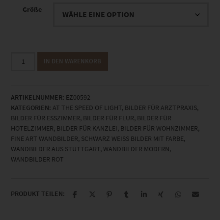
Größe
EZ00592
IN DEN WARENKORB
Cold
Nights
in
ARTIKELNUMMER:
EZ00592
Cold
KATEGORIEN:
AT THE SPEED OF LIGHT
,
BILDER FÜR ARZTPRAXIS
,
Valleys
BILDER FÜR ESSZIMMER
,
BILDER FÜR FLUR
,
BILDER FÜR
Menge
HOTELZIMMER
,
BILDER FÜR KANZLEI
,
BILDER FÜR WOHNZIMMER
,
FINE ART WANDBILDER
,
SCHWARZ WEISS BILDER MIT FARBE
,
WANDBILDER AUS STUTTGART
,
WANDBILDER MODERN
,
WANDBILDER ROT
PRODUKT TEILEN: