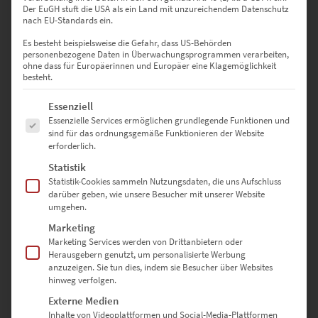
Der EuGH stuft die USA als ein Land mit unzureichendem Datenschutz
75 × 50 cm – Bringt Tiefe und Stimmung in Beratungsräume
nach EU-Standards ein.
Es besteht beispielsweise die Gefahr, dass US-Behörden
90 × 60 cm – Kräftige Präsenz in Wohn- und Wartebereichen
personenbezogene Daten in Überwachungsprogrammen verarbeiten,
ohne dass für Europäerinnen und Europäer eine Klagemöglichkeit
besteht.
120 × 80 cm – Großflächiger Ausdruck für moderne Hotelzimmer
oder Lobbys
Es folgt eine Liste der Service-Gruppen, für die eine Einwilligung erte
Essenziell
Essenzielle Services ermöglichen grundlegende Funktionen und
135 × 90 cm – Besonders geeignet für Praxen und großzügige
sind für das ordnungsgemäße Funktionieren der Website
Empfangszonen
erforderlich.
Statistik
150 × 100 cm – Ein urbanes Winter-Statement für Galerien,
Statistik-Cookies sammeln Nutzungsdaten, die uns Aufschluss
Studios oder öffentliche Räume
darüber geben, wie unsere Besucher mit unserer Website
umgehen.
Marketing
Sonderformate sind auf Anfrage möglich – nutze dazu einfach
Marketing Services werden von Drittanbietern oder
unser
Kontaktformular
Herausgebern genutzt, um personalisierte Werbung
anzuzeigen. Sie tun dies, indem sie Besucher über Websites
hinweg verfolgen.
Warum hochwertige-wandbilder.de?
Externe Medien
Inhalte von Videoplattformen und Social-Media-Plattformen