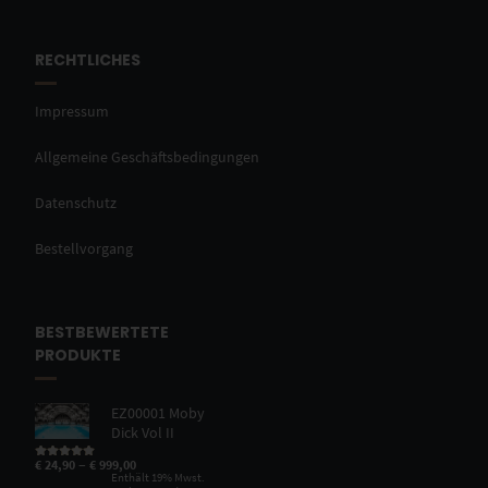
RECHTLICHES
Impressum
Allgemeine Geschäftsbedingungen
Datenschutz
Bestellvorgang
BESTBEWERTETE
PRODUKTE
EZ00001 Moby
Dick Vol II
–
€
24,90
€
999,00
Bewertet mit
5.00
von 5
Enthält 19% Mwst.