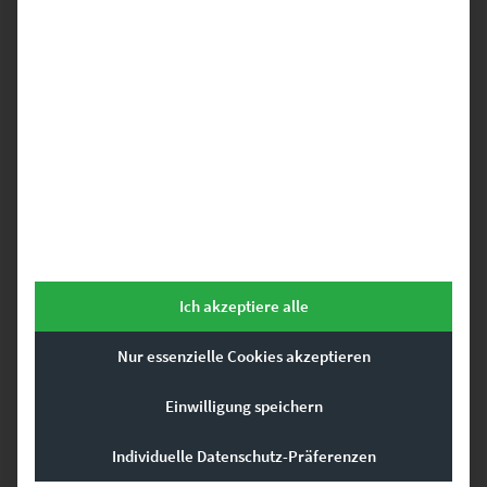
Das könnte dir auch
gefallen …
Dieses Produkt weist mehrere Varianten auf. Die Optionen können auf der Produktseite gewählt werden
Ich akzeptiere alle
Nur essenzielle Cookies akzeptieren
EZ00123 Marienplatz Zacke 360
Einwilligung speichern
€
49,90
–
€
689,00
Individuelle Datenschutz-Präferenzen
Enthält 19% Mwst.
zzgl.
Versand