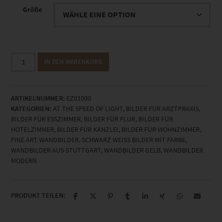
Größe
EZ01000
IN DEN WARENKORB
Zahnradbahn
Marienplatz
Gen
ARTIKELNUMMER:
EZ01000
IV
KATEGORIEN:
AT THE SPEED OF LIGHT
,
BILDER FÜR ARZTPRAXIS
,
Menge
BILDER FÜR ESSZIMMER
,
BILDER FÜR FLUR
,
BILDER FÜR
HOTELZIMMER
,
BILDER FÜR KANZLEI
,
BILDER FÜR WOHNZIMMER
,
FINE ART WANDBILDER
,
SCHWARZ WEISS BILDER MIT FARBE
,
WANDBILDER AUS STUTTGART
,
WANDBILDER GELB
,
WANDBILDER
MODERN
PRODUKT TEILEN: