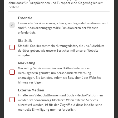
ohne dass für Europäerinnen und Europäer eine Klagemöglichkeit
120 x 80 cm
– Für weitläufige Wohnräume oder Hotel-Lounges.
besteht.
135 x 90 cm
– Beeindruckend in Galerien oder großen
Es folgt eine Liste der Service-Gruppen, für die eine Einwilligung erte
Essenziell
Geschäftsräumen.
Essenzielle Services ermöglichen grundlegende Funktionen und
sind für das ordnungsgemäße Funktionieren der Website
150 x 100 cm
– Setzt Akzente in großzügigen Räumen, die nach
erforderlich.
einem besonderen Highlight suchen.
Statistik
Statistik-Cookies sammeln Nutzungsdaten, die uns Aufschluss
Noch größere Formate?
Gerne fertigen wir auf Anfrage individuelle
darüber geben, wie unsere Besucher mit unserer Website
Größen an. Nutze unser
Kontaktformular
, um deine Wünsche mit
umgehen.
uns zu besprechen.
Marketing
Marketing Services werden von Drittanbietern oder
Herausgebern genutzt, um personalisierte Werbung
Deine Vorteile bei Hochwertige-
anzuzeigen. Sie tun dies, indem sie Besucher über Websites
Wandbilder.de
hinweg verfolgen.
Externe Medien
✔
Vielfältige Auswahl:
Wähle aus drei Ausführungen und
Inhalte von Videoplattformen und Social-Media-Plattformen
werden standardmäßig blockiert. Wenn externe Services
zahlreichen Größen, perfekt auf deine Bedürfnisse abgestimmt.
akzeptiert werden, ist für den Zugriff auf diese Inhalte keine
✔
Hochwertige Materialien:
Für eine lange Lebensdauer und
manuelle Einwilligung mehr erforderlich.
beeindruckende optische Ergebnisse.
✔
Einfache Montage:
Dank der durchdachten