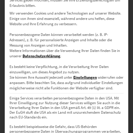
Services geben möchten, müssen Sie Ihre Erziehungsberechtigten um
Echtholzrahmen. Ausgestattet mit zwei Zackenaufhängern für
Erlaubnis bitten.
eine einfache Montage.
Wir verwenden Cookies und andere Technologien auf unserer Website.
Poster
– Flexibler Druck auf seidenmattes Premium-Papier, der
Einige von ihnen sind essenziell, während andere uns helfen, diese
durch gestochen scharfe Details und kräftige Farben überzeugt.
Website und Ihre Erfahrung zu verbessern.
Personenbezogene Daten können verarbeitet werden (z. B. IP-
Adressen), z. B. für personalisierte Anzeigen und Inhalte oder die
Individuelle Größen – Für jede Wand
Messung von Anzeigen und Inhalten.
das passende Format
Weitere Informationen über die Verwendung Ihrer Daten finden Sie in
unserer
Datenschutzerklärung
.
30 x 20 cm
– Ideal für kleinere Räume oder gemütliche
Es besteht keine Verpflichtung, in die Verarbeitung Ihrer Daten
Arbeitszimmer.
einzuwilligen, um dieses Angebot zu nutzen.
Sie können Ihre Auswahl jederzeit unter
Einstellungen
widerrufen oder
45 x 30 cm
– Perfekt für Wartezimmer oder kleine Kanzleien.
anpassen.
Bitte beachten Sie, dass aufgrund individueller Einstellungen
möglicherweise nicht alle Funktionen der Website verfügbar sind.
60 x 40 cm
– Hervorragend für repräsentative Arztpraxen oder
moderne Büros.
Einige Services verarbeiten personenbezogene Daten in den USA. Mit
Ihrer Einwilligung zur Nutzung dieser Services willigen Sie auch in die
75 x 50 cm
– Ein Statement für anspruchsvolle Kanzleien oder
Verarbeitung Ihrer Daten in den USA gemäß Art. 49 (1) lit. a GDPR ein.
Der EuGH stuft die USA als ein Land mit unzureichendem Datenschutz
Besprechungsräume.
nach EU-Standards ein.
90 x 60 cm
– Bringt Stil in größere Empfangsbereiche oder
Es besteht beispielsweise die Gefahr, dass US-Behörden
Konferenzräume.
personenbezogene Daten in Überwachungsprogrammen verarbeiten,