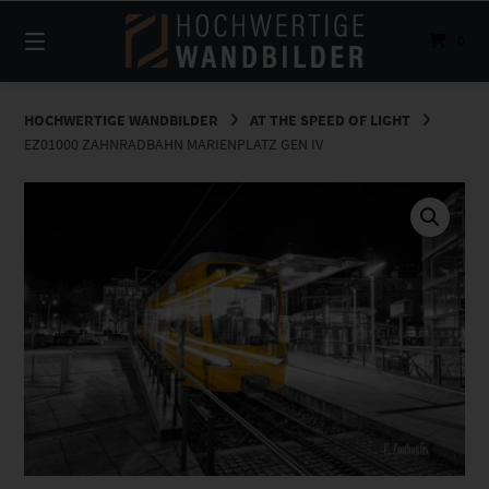
Springe
zum
0
Inhalt
HOCHWERTIGE WANDBILDER
AT THE SPEED OF LIGHT
EZ01000 ZAHNRADBAHN MARIENPLATZ GEN IV