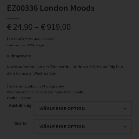
EZ00336 London Moods
€
24,90
–
€
919,00
Enthält 19% Mwst.
zzgl.
Versand
Lieferzeit: ca. 10 Werktage
Auftragsware
Nachtaufnahme an der Themse in London mit Blick auf Big Ben,
dem Palace of Westminster
Hersteller:
Zouboulis Photography
Verantwortliche Person:
Emmanuel Zouboulis
zouboulis.com
Ausführung
Größe