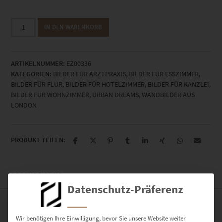
EZ00336
IN DEN WARENKORB
London
Moods
Menge
ARTIKELNUMMER:
EZ00336
KATEGORIEN:
BILDER FÜR ARZTPRAXIS
,
BILDER FÜR ESSZIMMER
,
BILDER FÜR FLUR
,
BILDER FÜR HOTELZIMMER
,
BILDER FÜR KANZLEI
,
BILDER FÜR WOHNZIMMER
,
URBAN DREAMS
,
WANDBILDER AUS
LONDON
PRODUKT TEILEN:
BESCHREIBUNG
Datenschutz-Präferenz
Die Westminster Bridge und der Palast von Westminster in London
Wir benötigen Ihre Einwilligung, bevor Sie unsere Website weiter
bei Nacht