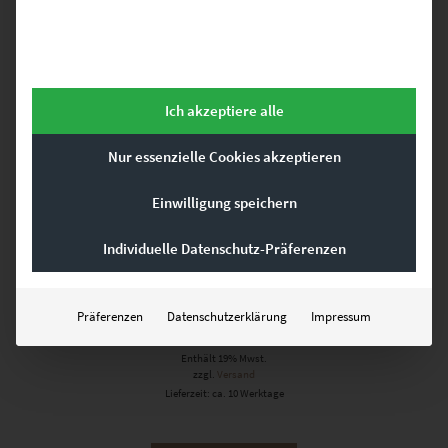
Ich akzeptiere alle
Nur essenzielle Cookies akzeptieren
Einwilligung speichern
Individuelle Datenschutz-Präferenzen
EZ00153 Falling Stars Herrenberg
Präferenzen
Datenschutzerklärung
Impressum
€
24,90
–
€
919,00
Enthält 19% Mwst.
zzgl.
Versand
Lieferzeit: ca. 10 Werktage