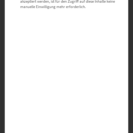
akzeptiert werden, ist für den Zugriff auf diese Inhalte keine
manuelle Einwilligung mehr erforderlich.
Deine E-Mail-Adresse wird nicht veröffentlicht.
Erforderliche Felder sind mit
*
markiert
DEINE BEWERTUNG
*