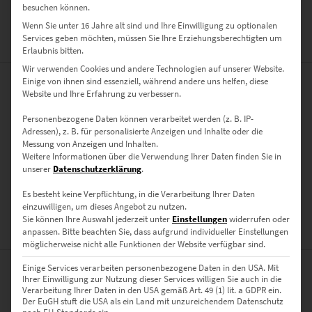
besuchen können.
Wenn Sie unter 16 Jahre alt sind und Ihre Einwilligung zu optionalen
Services geben möchten, müssen Sie Ihre Erziehungsberechtigten um
ZUSÄTZLICHE INFORMATIONEN
Erlaubnis bitten.
Wir verwenden Cookies und andere Technologien auf unserer Website.
Einige von ihnen sind essenziell, während andere uns helfen, diese
PRODUKT BESONDERHEITEN
Website und Ihre Erfahrung zu verbessern.
Personenbezogene Daten können verarbeitet werden (z. B. IP-
AUSFÜHRUNG
Adressen), z. B. für personalisierte Anzeigen und Inhalte oder die
Poster, Leinwand auf Keilrahmen, Acrylglas
Messung von Anzeigen und Inhalten.
Weitere Informationen über die Verwendung Ihrer Daten finden Sie in
GRÖSSE
unserer
Datenschutzerklärung
.
30 x 20 cm, 45 x 30 cm, 60 x 40 cm, 75 x 50 cm, 90 x 60 cm, 120 x 80
Es besteht keine Verpflichtung, in die Verarbeitung Ihrer Daten
cm, 135 x 90 cm, 150 x 100 cm
einzuwilligen, um dieses Angebot zu nutzen.
Sie können Ihre Auswahl jederzeit unter
Einstellungen
widerrufen oder
BEWERTUNGEN (0)
anpassen.
Bitte beachten Sie, dass aufgrund individueller Einstellungen
möglicherweise nicht alle Funktionen der Website verfügbar sind.
Einige Services verarbeiten personenbezogene Daten in den USA. Mit
0
Ihrer Einwilligung zur Nutzung dieser Services willigen Sie auch in die
Verarbeitung Ihrer Daten in den USA gemäß Art. 49 (1) lit. a GDPR ein.
Der EuGH stuft die USA als ein Land mit unzureichendem Datenschutz