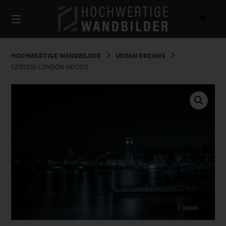
Springe
zum
0
Inhalt
HOCHWERTIGE WANDBILDER
URBAN DREAMS
EZ00336 LONDON MOODS