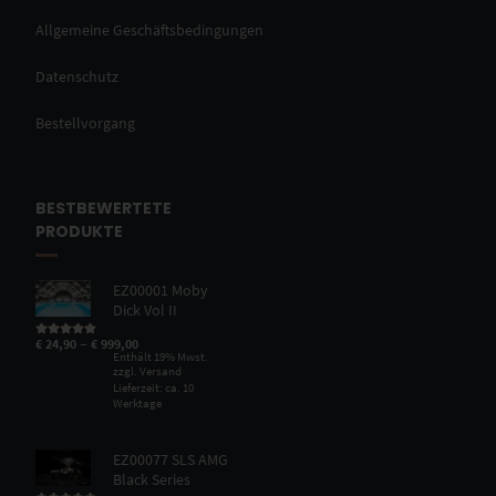
Allgemeine Geschäftsbedingungen
Datenschutz
Bestellvorgang
BESTBEWERTETE
PRODUKTE
EZ00001 Moby
Dick Vol II
–
€
24,90
€
999,00
Bewertet mit
5.00
von 5
Enthält 19% Mwst.
zzgl.
Versand
Lieferzeit: ca. 10
Werktage
EZ00077 SLS AMG
Black Series