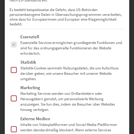
nach EU-Standards ein.
0
Bewertungen
Es besteht beispielsweise die Gefahr, dass US-Behörden
personenbezogene Daten in Überwachungsprogrammen verarbeiten,
0
ohne dass für Europäerinnen und Europäer eine Klagemöglichkeit
besteht.
0
Es folgt eine Liste der Service-Gruppen, für die eine Einwilligung erte
Essenziell
0
Essenzielle Services ermöglichen grundlegende Funktionen und
sind für das ordnungsgemäße Funktionieren der Website
0
erforderlich.
0
Statistik
Statistik-Cookies sammeln Nutzungsdaten, die uns Aufschluss
darüber geben, wie unsere Besucher mit unserer Website
umgehen.
Bewertungen
Marketing
Marketing Services werden von Drittanbietern oder
Herausgebern genutzt, um personalisierte Werbung
Es gibt noch keine Bewertungen.
anzuzeigen. Sie tun dies, indem sie Besucher über Websites
hinweg verfolgen.
Externe Medien
Inhalte von Videoplattformen und Social-Media-Plattformen
SCHREIBE DIE ERSTE BEWERTUNG FÜR „EZ00336 LONDON
werden standardmäßig blockiert. Wenn externe Services
MOODS“