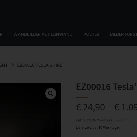
ER
WANDBILDER AUF LEINWAND
POSTER
BILDER FÜRS
IGHT
EZ00016 TESLA’S FIRE
EZ00016 Tesla’
€
24,90
–
€
1.0
Enthält 19% Mwst.
zzgl.
Versand
Lieferzeit: ca. 10 Werktage