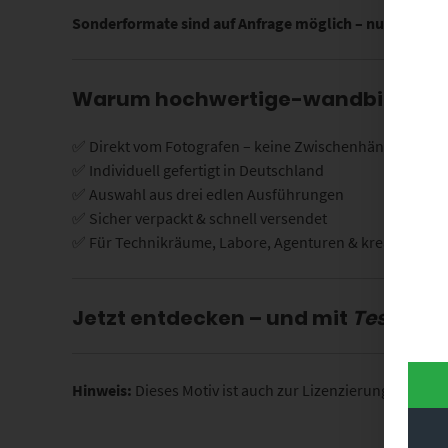
Sonderformate sind auf Anfrage möglich – nutze dazu 
Warum hochwertige-wandbilder.d
✅ Direkt vom Fotografen – keine Zwischenhändler
✅ Individuell gefertigt in Deutschland
✅ Auswahl aus drei edlen Ausführungen
✅ Sicher verpackt & schnell versendet
✅ Für Technikräume, Labore, Agenturen & kreative Den
Jetzt entdecken – und mit
Tesla’s Fi
Hinweis:
Dieses Motiv ist auch zur Lizenzierung verfügb