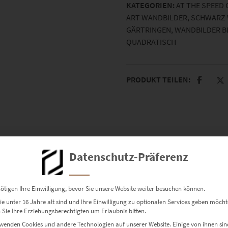
KATEGORIEN:
AT THE SPEED 
ART WANDBILDER
,
SCHWARZ W
GÄRTRINGEN
,
WANDBILDER B
QUADRATISCH
PRODUKT TEILEN:
Datenschutz-Präferenz
ar gemacht
ötigen Ihre Einwilligung, bevor Sie unsere Website weiter besuchen können.
e unter 16 Jahre alt sind und Ihre Einwilligung zu optionalen Services geben möcht
Sie Ihre Erziehungsberechtigten um Erlaubnis bitten.
t die Nacht in ein experimentelles Schauspiel aus Strom, Licht u
wenden Cookies und andere Technologien auf unserer Website. Einige von ihnen sin