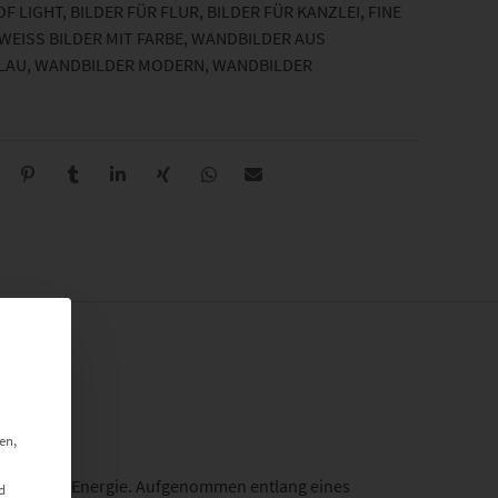
OF LIGHT
,
BILDER FÜR FLUR
,
BILDER FÜR KANZLEI
,
FINE
EISS BILDER MIT FARBE
,
WANDBILDER AUS
LAU
,
WANDBILDER MODERN
,
WANDBILDER
en,
nd urbaner Energie. Aufgenommen entlang eines
d