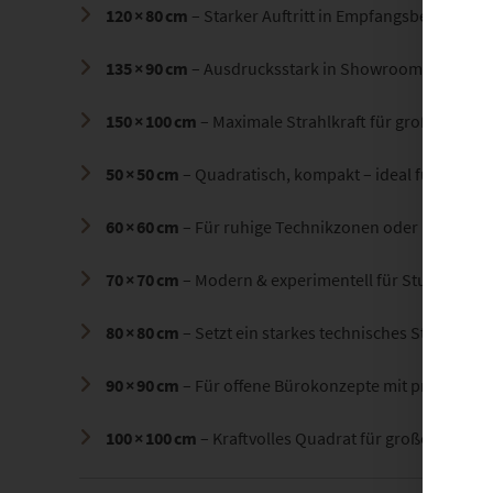
120 × 80 cm
– Starker Auftritt in Empfangsbereichen 
135 × 90 cm
– Ausdrucksstark in Showrooms oder Fo
150 × 100 cm
– Maximale Strahlkraft für große Arbeit
50 × 50 cm
– Quadratisch, kompakt – ideal für Highte
60 × 60 cm
– Für ruhige Technikzonen oder Denkräu
70 × 70 cm
– Modern & experimentell für Studios od
80 × 80 cm
– Setzt ein starkes technisches Statement
90 × 90 cm
– Für offene Bürokonzepte mit progressiv
100 × 100 cm
– Kraftvolles Quadrat für große Innova