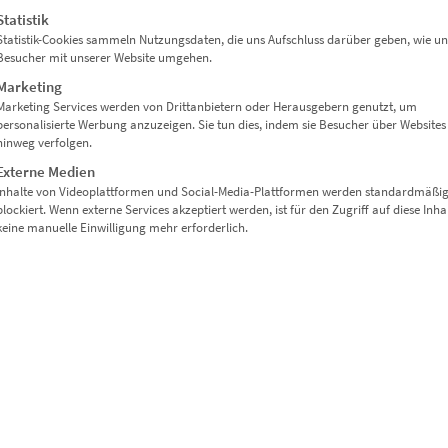
Statistik
Statistik-Cookies sammeln Nutzungsdaten, die uns Aufschluss darüber geben, wie un
Besucher mit unserer Website umgehen.
eal auch für technische oder kreative Räume.
Marketing
Marketing Services werden von Drittanbietern oder Herausgebern genutzt, um
personalisierte Werbung anzuzeigen. Sie tun dies, indem sie Besucher über Websites
hinweg verfolgen.
uf die Wirkung von Energie
Externe Medien
Inhalte von Videoplattformen und Social-Media-Plattformen werden standardmäßi
blockiert. Wenn externe Services akzeptiert werden, ist für den Zugriff auf diese Inha
stilvolles Geschenk
keine manuelle Einwilligung mehr erforderlich.
vative Start-ups
pruch
äume oder Labore
en oder Planungsbüros