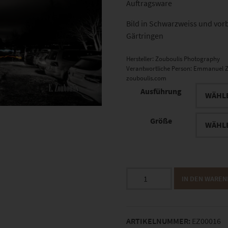
Auftragsware
Bild in Schwarzweiss und vo
Gärtringen
Hersteller:
Zouboulis Photography
Verantwortliche Person:
Emmanuel Z
zouboulis.com
Ausführung
Größe
EZ00016
IN DEN WARE
Tesla's
Fire
Menge
ARTIKELNUMMER:
EZ00016