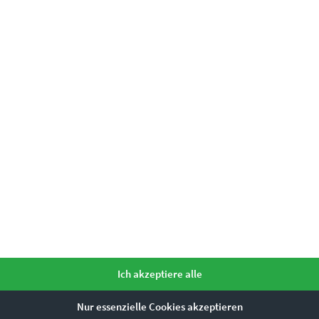
einfach unser
Kontaktformular
e?
ker
re
elektrisierende Atmosphäre in dein Umfe
Ich akzeptiere alle
ar – kontaktiere uns gerne über das
Kontaktformular
Nur essenzielle Cookies akzeptieren