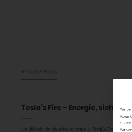
BESCHREIBUNG
Tesla’s Fire – Energie, sichtb
Wir ben
Wenn Si
müssen 
Ein Bild wie ein elektrischer Impuls:
Tesla’s Fire
verwandel
Wir ver