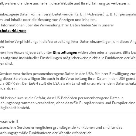
ell, während andere uns helfen, diese Website und Ihre Erfahrung zu verbessern.
zenerie – in leuchtendem Orange, umgeben von kühler Dunkelheit.
nbezogene Daten können verarbeitet werden (z. B. IP-Adressen), z. B. für personalis
n und Inhalte oder die Messung von Anzeigen und Inhalten.
 Informationen über die Verwendung Ihrer Daten finden Sie in unserer
 der Stadt
chutzerklärung
.
aftfeld: Die Szene wirkt wie geladen, voller Bewegung und gleichze
eht keine Verpflichtung, in die Verarbeitung Ihrer Daten einzuwilligen, um dieses An
en.
 in Bewegung. Die gezielte Lichtsetzung in einem technisch reduzier
nen Ihre Auswahl jederzeit unter
Einstellungen
widerrufen oder anpassen.
Bitte b
gung.
ss aufgrund individueller Einstellungen möglicherweise nicht alle Funktionen der We
ar sind.
Services verarbeiten personenbezogene Daten in den USA. Mit Ihrer Einwilligung zur
Räume mit Energie
 dieser Services willigen Sie auch in die Verarbeitung Ihrer Daten in den USA gemäß
lit. a GDPR ein. Der EuGH stuft die USA als ein Land mit unzureichendem Datenschut
dards ein.
eht beispielsweise die Gefahr, dass US-Behörden personenbezogene Daten in
eitigem Alu-Dibond für maximale Tiefe.
chungsprogrammen verarbeiten, ohne dass für Europäerinnen und Europäer eine
glichkeit besteht.
gt eine Liste der Service-Gruppen, für die eine Einwilligung erteil
Essenziell
Essenzielle Services ermöglichen grundlegende Funktionen und sind für das
rk mit künstlerischem Charakter.
ordnungsgemäße Funktionieren der Website erforderlich.