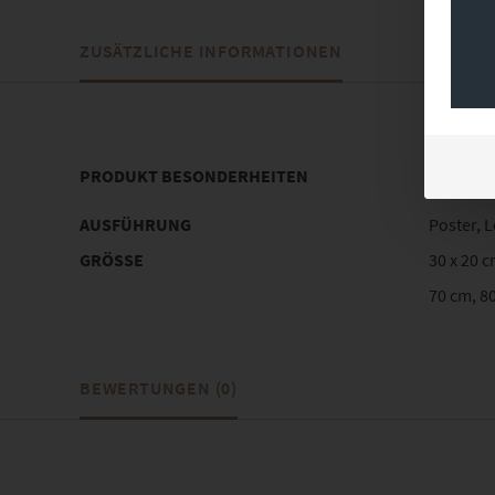
ZUSÄTZLICHE INFORMATIONEN
PRODUKT BESONDERHEITEN
AUSFÜHRUNG
Poster, 
GRÖSSE
30 x 20 c
70 cm, 80
BEWERTUNGEN (0)