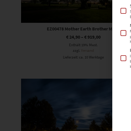
EZ00478 Mother Earth Brother Moon
€
24,90
–
€
919,00
Enthält 19% Mwst.
zzgl.
Versand
Lieferzeit: ca. 10 Werktage
Dieses Produkt weist mehrere Varianten auf. Die Optionen können auf der Produktseite gewählt werden