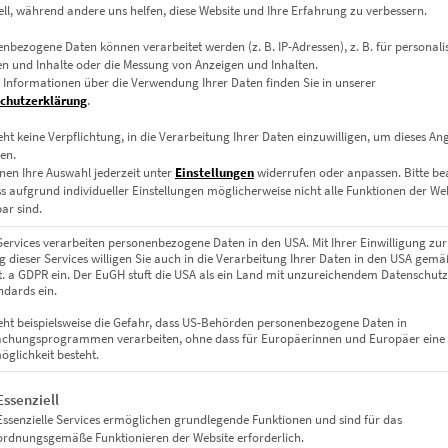
ell, während andere uns helfen, diese Website und Ihre Erfahrung zu verbessern.
nbezogene Daten können verarbeitet werden (z. B. IP-Adressen), z. B. für personalis
n und Inhalte oder die Messung von Anzeigen und Inhalten.
EZ00479 Way In Way Out
 Informationen über die Verwendung Ihrer Daten finden Sie in unserer
€
24,90
–
€
919,00
chutzerklärung
.
Enthält 19% Mwst.
eht keine Verpflichtung, in die Verarbeitung Ihrer Daten einzuwilligen, um dieses An
zzgl.
Versand
en.
Lieferzeit: ca. 10 Werktage
nen Ihre Auswahl jederzeit unter
Einstellungen
widerrufen oder anpassen.
Bitte b
ss aufgrund individueller Einstellungen möglicherweise nicht alle Funktionen der We
ar sind.
Dieses Produkt weist mehrere Varianten auf. Die Optionen können auf der Produktseite gewählt werden
Services verarbeiten personenbezogene Daten in den USA. Mit Ihrer Einwilligung zur
 dieser Services willigen Sie auch in die Verarbeitung Ihrer Daten in den USA gemäß
lit. a GDPR ein. Der EuGH stuft die USA als ein Land mit unzureichendem Datenschut
dards ein.
eht beispielsweise die Gefahr, dass US-Behörden personenbezogene Daten in
chungsprogrammen verarbeiten, ohne dass für Europäerinnen und Europäer eine
glichkeit besteht.
gt eine Liste der Service-Gruppen, für die eine Einwilligung erteil
Essenziell
Essenzielle Services ermöglichen grundlegende Funktionen und sind für das
ordnungsgemäße Funktionieren der Website erforderlich.