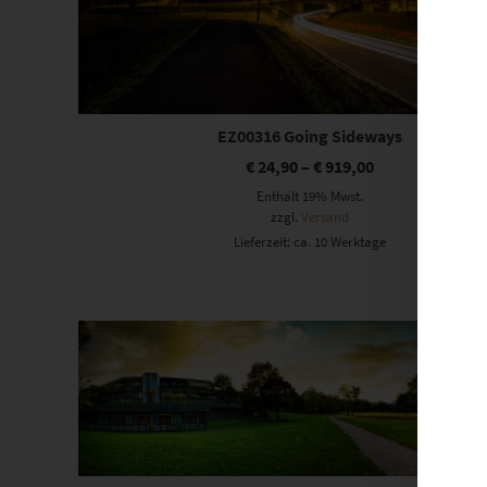
EZ00316 Going Sideways
€
24,90
–
€
919,00
Enthält 19% Mwst.
zzgl.
Versand
Lieferzeit: ca. 10 Werktage
Dieses Produkt weist mehrere Varianten auf. Die Optionen können auf der Produktseite gewählt werden