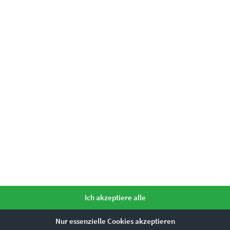
€
24,90
–
€
569,00
Enthält 19% Mwst.
zzgl.
Versand
Lieferzeit: ca. 10 Werktage
Dieses Produkt weist mehrere Varianten auf. Die Optionen können auf der Produktseite gewählt werden
Ich akzeptiere alle
Nur essenzielle Cookies akzeptieren