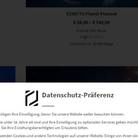
EZ00773 Planet Plansee
€
26,90
–
€
749,00
Enthält 19% Mwst.
zzgl.
Versand
Lieferzeit: ca. 10 Werktage
Dieses Produkt weist mehrere Varianten auf. Die Optionen können auf der Produktseite gewählt werden
Datenschutz-Präferenz
ötigen Ihre Einwilligung, bevor Sie unsere Website weiter besuchen können.
e unter 16 Jahre alt sind und Ihre Einwilligung zu optionalen Services geben möcht
Sie Ihre Erziehungsberechtigten um Erlaubnis bitten.
wenden Cookies und andere Technologien auf unserer Website. Einige von ihnen sin