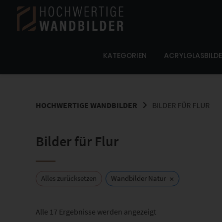
Springe
zum
Inhalt
KATEGORIEN
ACRYLGLASBILD
HOCHWERTIGE WANDBILDER
BILDER FÜR FLUR
Bilder für Flur
×
Alles zurücksetzen
Wandbilder Natur
Nach
Alle 17 Ergebnisse werden angezeigt