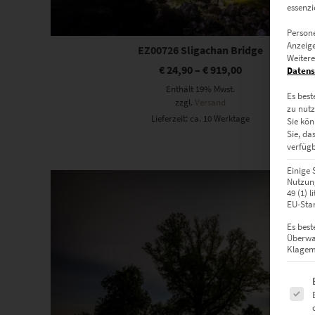
essenzi
Persone
Anzeige
EZ00726 Sligachan Bridge
Weitere
€
24,90
–
€
919,00
Datens
Enthält 19% Mwst.
Es best
zzgl.
Versand
zu nutz
Lieferzeit: ca. 10 Werktage
Sie kön
Sie, da
verfügb
Dieses Produkt weist mehrere Varianten auf. Die Optionen können auf der Produktseite gewählt werden
Einige 
Nutzung
49 (1) 
EU-Stan
Es best
Überwa
Klagemö
Es fol