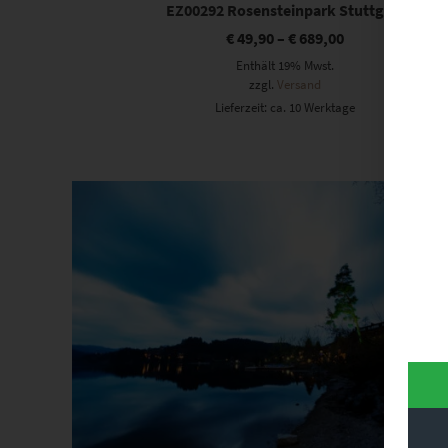
EZ00292 Rosensteinpark Stuttgart
€
49,90
–
€
689,00
Enthält 19% Mwst.
zzgl.
Versand
Lieferzeit: ca. 10 Werktage
Dieses Produkt weist mehrere Varianten auf. Die Optionen können auf der Produktseite gewählt werden