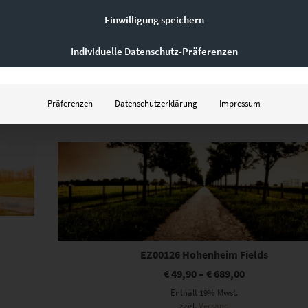
Einwilligung speichern
EZ00140 Blue Ice
€
24,90
–
€
999,00
Individuelle Datenschutz-Präferenzen
Enthält 19% Mwst.
zzgl.
Versand
Lieferzeit: ca. 10 Werktage
Präferenzen
Datenschutzerklärung
Impressum
Dieses Produkt weist mehrere Varianten auf. Die Optionen können auf der Produktseite gewählt werden
EZ00126 Hohenheim Fields
€
49,90
–
€
689,00
Enthält 19% Mwst.
zzgl.
Versand