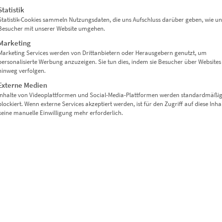
Statistik
Statistik-Cookies sammeln Nutzungsdaten, die uns Aufschluss darüber geben, wie un
Besucher mit unserer Website umgehen.
Marketing
EZ00328 The Giving Tree BW
Marketing Services werden von Drittanbietern oder Herausgebern genutzt, um
€
24,90
–
€
999,00
personalisierte Werbung anzuzeigen. Sie tun dies, indem sie Besucher über Websites
hinweg verfolgen.
Enthält 19% Mwst.
Externe Medien
zzgl.
Versand
Inhalte von Videoplattformen und Social-Media-Plattformen werden standardmäßi
Lieferzeit: ca. 10 Werktage
blockiert. Wenn externe Services akzeptiert werden, ist für den Zugriff auf diese Inha
keine manuelle Einwilligung mehr erforderlich.
Dieses Produkt weist mehrere Varianten auf. Die Optionen können auf der Produktseite gewählt werden