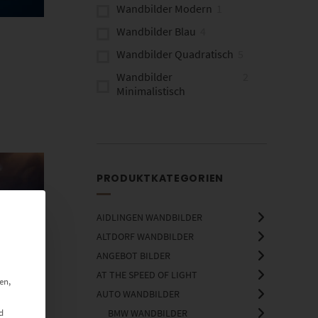
Wandbilder Modern
1
Wandbilder Blau
4
Wandbilder Quadratisch
5
Wandbilder
2
Minimalistisch
Bilder für Flur
17
Bilder für Kanzlei
17
Wandbilder Natur
17
PRODUKTKATEGORIEN
Fine Art Wandbilder
1
Brücken
2
AIDLINGEN WANDBILDER
ALTDORF WANDBILDER
ANGEBOT BILDER
AT THE SPEED OF LIGHT
en,
AUTO WANDBILDER
d
BMW WANDBILDER