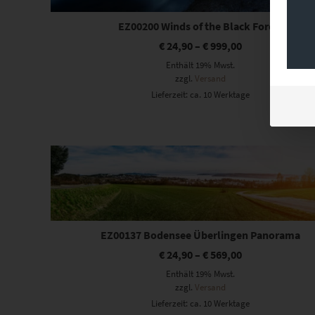
EZ00200 Winds of the Black Forest
€
24,90
–
€
999,00
Enthält 19% Mwst.
zzgl.
Versand
Lieferzeit: ca. 10 Werktage
Dieses Produkt weist mehrere Varianten auf. Die Optionen können auf der Produktseite gewählt werden
EZ00137 Bodensee Überlingen Panorama
€
24,90
–
€
569,00
Enthält 19% Mwst.
zzgl.
Versand
Lieferzeit: ca. 10 Werktage