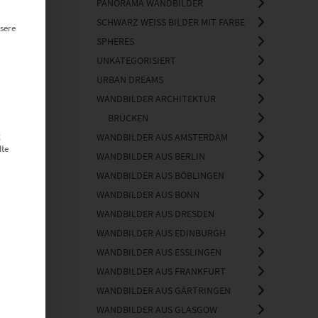
PANORAMA WANDBILDER
SCHWARZ WEISS BILDER MIT FARBE
sere
SPHERES
UNKATEGORISIERT
URBAN DREAMS
WANDBILDER ARCHITEKTUR
BRÜCKEN
g
WANDBILDER AUS AMSTERDAM
lte
WANDBILDER AUS BERLIN
WANDBILDER AUS BÖBLINGEN
WANDBILDER AUS BONN
WANDBILDER AUS DRESDEN
WANDBILDER AUS EDINBURGH
WANDBILDER AUS ESSLINGEN
WANDBILDER AUS FRANKFURT
WANDBILDER AUS GÄRTRINGEN
WANDBILDER AUS GLASGOW