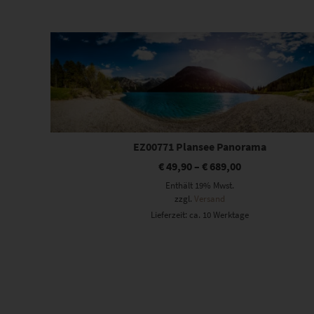
Beliebtheit
sortiert
Dieses Produkt weist mehrere Varianten auf. Die Optionen können auf der Produktseite gewählt werden
EZ00771 Plansee Panorama
€
49,90
–
€
689,00
Enthält 19% Mwst.
zzgl.
Versand
Lieferzeit: ca. 10 Werktage