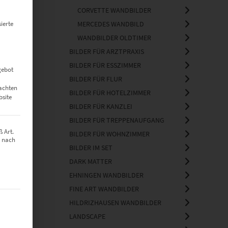
CORVETTE WANDBILDER
ierte
MERCEDES WANDBILD
WANDBILDER OLDTIMER
BILDER FÜR ARZTPRAXIS
BILDER FÜR ESSZIMMER
gebot
BILDER FÜR FLUR
eachten
BILDER FÜR HOTELZIMMER
bsite
BILDER FÜR KANZLEI
BILDER FÜR TREPPENAUFGANG
 Art.
BILDER FÜR WOHNZIMMER
z nach
BILDER IM SET
DARK MATTER
EHNINGEN WANDBILDER
FINE ART WANDBILDER
t werden kann. Die erste Service-Gruppe ist essenziell und kann nich
HILDRIZHAUSEN WANDBILDER
LANDSCAPE