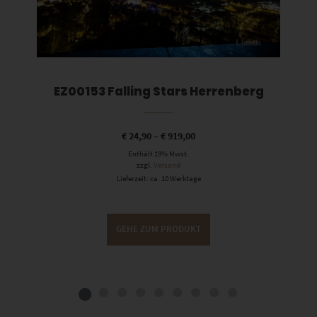
EZ00153 Falling Stars Herrenberg
€
24,90
–
€
919,00
Enthält 19% Mwst.
zzgl.
Versand
Lieferzeit: ca. 10 Werktage
GEHE ZUM PRODUKT