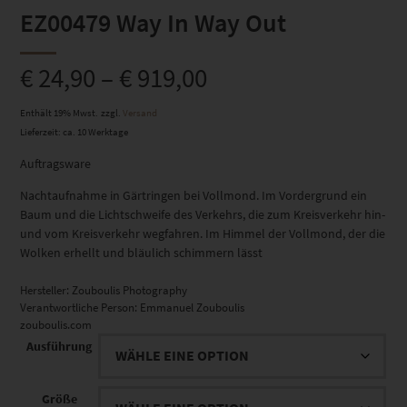
EZ00479 Way In Way Out
€
24,90
–
€
919,00
Enthält 19% Mwst.
zzgl.
Versand
Lieferzeit: ca. 10 Werktage
Auftragsware
Nachtaufnahme in Gärtringen bei Vollmond. Im Vordergrund ein
Baum und die Lichtschweife des Verkehrs, die zum Kreisverkehr hin-
und vom Kreisverkehr wegfahren. Im Himmel der Vollmond, der die
Wolken erhellt und bläulich schimmern lässt
Hersteller:
Zouboulis Photography
Verantwortliche Person:
Emmanuel Zouboulis
zouboulis.com
Ausführung
Größe