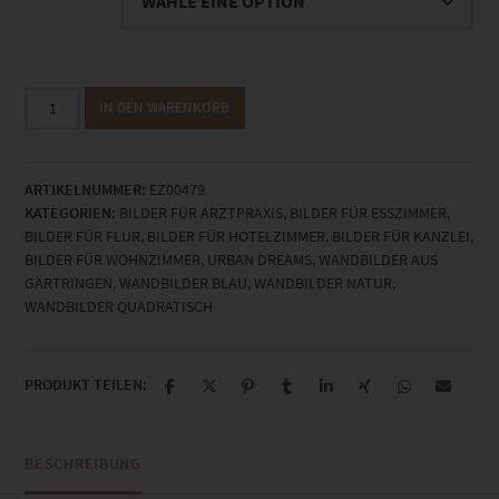
EZ00479
IN DEN WARENKORB
Way
In
Way
ARTIKELNUMMER:
EZ00479
Out
KATEGORIEN:
BILDER FÜR ARZTPRAXIS
,
BILDER FÜR ESSZIMMER
,
Menge
BILDER FÜR FLUR
,
BILDER FÜR HOTELZIMMER
,
BILDER FÜR KANZLEI
,
BILDER FÜR WOHNZIMMER
,
URBAN DREAMS
,
WANDBILDER AUS
GÄRTRINGEN
,
WANDBILDER BLAU
,
WANDBILDER NATUR
,
WANDBILDER QUADRATISCH
PRODUKT TEILEN:
BESCHREIBUNG