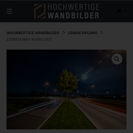
Springe
zum
0
Inhalt
HOCHWERTIGE WANDBILDER
URBAN DREAMS
EZ00479 WAY IN WAY OUT