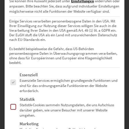
90 × 60 cm – Setzt starke Akzente in Hotellobbys oder
Sie können Ihre Auswahl jederzeit unter
Einstellungen
widerrufen oder
anpassen.
Bitte beachten Sie, dass aufgrund individueller Einstellungen
Architekturstudios
möglicherweise nicht alle Funktionen der Website verfügbar sind.
120 × 80 cm – Großflächig, ruhig, beeindruckend – für Kanzleien
Einige Services verarbeiten personenbezogene Daten in den USA. Mit
& moderne Büros
Ihrer Einwilligung zur Nutzung dieser Services willigen Sie auch in die
Verarbeitung Ihrer Daten in den USA gemäß Art. 49 (1) lit. a GDPR ein.
Der EuGH stuft die USA als ein Land mit unzureichendem Datenschutz
135 × 90 cm – Für Räume mit hoher visueller Präsenz
nach EU-Standards ein.
Es besteht beispielsweise die Gefahr, dass US-Behörden
150 × 100 cm – Statement-Größe für Präsentationsflächen,
personenbezogene Daten in Überwachungsprogrammen verarbeiten,
Galerien oder offene Wohnbereiche
ohne dass für Europäerinnen und Europäer eine Klagemöglichkeit
besteht.
40 × 40 cm – Quadratisch & klar – ideal für Rasterhängungen
Es folgt eine Liste der Service-Gruppen, für die eine Einwilligung erte
Essenziell
50 × 50 cm – Wirkt kompakt und dennoch präsent
Essenzielle Services ermöglichen grundlegende Funktionen und
sind für das ordnungsgemäße Funktionieren der Website
erforderlich.
60 × 60 cm – Harmoniert mit reduzierten Raumkonzepten
Statistik
70 × 70 cm – Perfekt für Designstudios oder kreative
Statistik-Cookies sammeln Nutzungsdaten, die uns Aufschluss
Besprechungsräume
darüber geben, wie unsere Besucher mit unserer Website
umgehen.
80 × 80 cm – Für anspruchsvolle Interior-Konzepte
Marketing