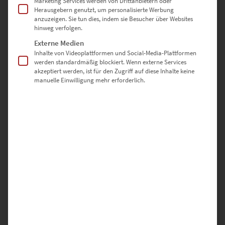
Marketing Services werden von Drittanbietern oder
90 × 90 cm – Klarheit in quadratischer Form
Herausgebern genutzt, um personalisierte Werbung
anzuzeigen. Sie tun dies, indem sie Besucher über Websites
hinweg verfolgen.
100 × 100 cm – Großformat mit ruhiger Kraft
Externe Medien
Inhalte von Videoplattformen und Social-Media-Plattformen
werden standardmäßig blockiert. Wenn externe Services
Sonderformate sind auf Anfrage möglich – nutze dazu einfach
akzeptiert werden, ist für den Zugriff auf diese Inhalte keine
unser
Kontaktformular
manuelle Einwilligung mehr erforderlich.
Warum hochwertige-wandbilder.de?
✅ Direkt vom Fotografen – keine Zwischenhändler
✅ Individuell gefertigt in Deutschland
✅ Auswahl aus drei edlen Ausführungen
✅ Sicher verpackt & schnell versendet
✅ Regional einzigartig –
von Gärtringen für Gärtringen