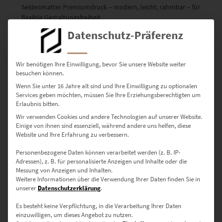
Seidenmatter Premiumdruck – modern, leicht, rahmbar – für
flexible Gestaltungsfreiheit.
Details zu Postern
Datenschutz-Präferenz
Erhältliche Größen – für kleine Räume
Wir benötigen Ihre Einwilligung, bevor Sie unsere Website weiter
besuchen können.
& große Ideen
Wenn Sie unter 16 Jahre alt sind und Ihre Einwilligung zu optionalen
Services geben möchten, müssen Sie Ihre Erziehungsberechtigten um
30 × 20 cm – Ideal für kleine Wände oder als Geschenk mit
Erlaubnis bitten.
Tiefgang
Wir verwenden Cookies und andere Technologien auf unserer Website.
Einige von ihnen sind essenziell, während andere uns helfen, diese
45 × 30 cm – Für Flure, Wartebereiche oder den privaten
Website und Ihre Erfahrung zu verbessern.
Arbeitsbereich
Personenbezogene Daten können verarbeitet werden (z. B. IP-
60 × 40 cm – Wirkt prägnant in modernen Wohn- oder
Adressen), z. B. für personalisierte Anzeigen und Inhalte oder die
Messung von Anzeigen und Inhalten.
Besprechungsräumen
Weitere Informationen über die Verwendung Ihrer Daten finden Sie in
unserer
Datenschutzerklärung
.
75 × 50 cm – Bringt grafische Klarheit in Lounge- oder
Empfangsbereiche
Es besteht keine Verpflichtung, in die Verarbeitung Ihrer Daten
einzuwilligen, um dieses Angebot zu nutzen.