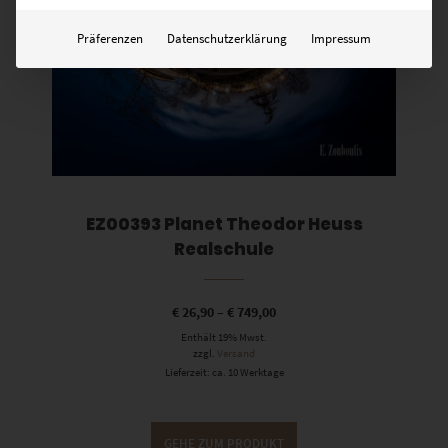
Präferenzen
Datenschutzerklärung
Impressum
EZ00393 Planet Theodor Heuss
Realschule
€
26,90
–
€
749,00
Enthält 19% Mwst.
zzgl.
Versand
Lieferzeit: ca. 10 Werktage
GEHE ZUM PRODUKT