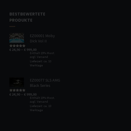
BESTBEWERTETE
PRODUKTE
EZ00001 Moby
Dick Vol II
–
€
24,90
€
999,00
Bewertet mit
5.00
von 5
Enthält 19% Mwst.
zzgl.
Versand
Lieferzeit: ca. 10
Werktage
EZ00077 SLS AMG
Black Series
–
€
24,90
€
999,00
Bewertet mit
5.00
von 5
Enthält 19% Mwst.
zzgl.
Versand
Lieferzeit: ca. 10
Werktage