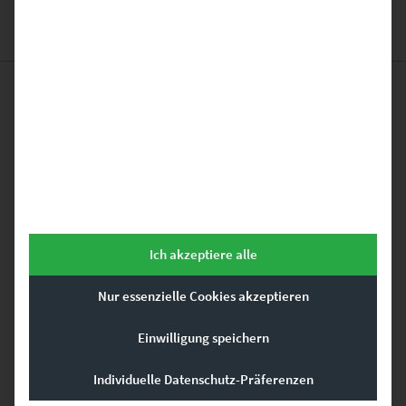
Das könnte dir auch
gefallen …
Dieses Produkt weist mehrere Varianten auf. Die Optionen können auf der Produktseite gewählt werden
Ich akzeptiere alle
Nur essenzielle Cookies akzeptieren
Einwilligung speichern
Individuelle Datenschutz-Präferenzen