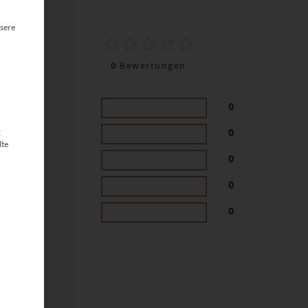
0
sere
0
Bewertungen
0
0
g
lte
0
0
0