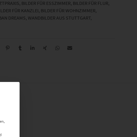
RZTPRAXIS
,
BILDER FÜR ESSZIMMER
,
BILDER FÜR FLUR
,
ILDER FÜR KANZLEI
,
BILDER FÜR WOHNZIMMER
,
BAN DREAMS
,
WANDBILDER AUS STUTTGART
,
en,
d