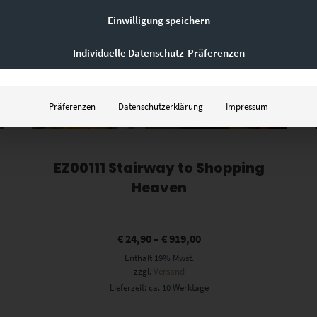
Einwilligung speichern
Individuelle Datenschutz-Präferenzen
Präferenzen
Datenschutzerklärung
Impressum
EZ00111 Stairway to Shopping
Heaven
€
24,90
–
€
919,00
Enthält 19% Mwst.
zzgl.
Versand
Lieferzeit: ca. 10 Werktage