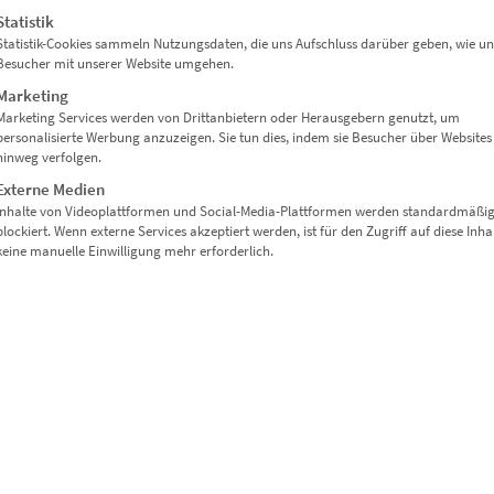
Statistik
Statistik-Cookies sammeln Nutzungsdaten, die uns Aufschluss darüber geben, wie un
Besucher mit unserer Website umgehen.
Marketing
Marketing Services werden von Drittanbietern oder Herausgebern genutzt, um
personalisierte Werbung anzuzeigen. Sie tun dies, indem sie Besucher über Websites
hinweg verfolgen.
Externe Medien
Inhalte von Videoplattformen und Social-Media-Plattformen werden standardmäßi
blockiert. Wenn externe Services akzeptiert werden, ist für den Zugriff auf diese Inha
keine manuelle Einwilligung mehr erforderlich.
LACH CITY LIGHTS“