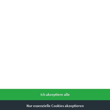
mme ihr zu.
*
Ähnliche Produkte
Ich akzeptiere alle
Dieses Produkt weist mehrere Varianten auf. Die Optionen können auf der Produktseite gewählt werden
Nur essenzielle Cookies akzeptieren