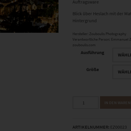
Auftragsware
Blick über Heslach mit der M
Hintergrund
Hersteller:
Zouboulis Photography
Verantwortliche Person:
Emmanuel Z
zouboulis.com
Ausführung
Größe
EZ00023
IN DEN WARE
Heslach
City
Lights
ARTIKELNUMMER:
EZ00023
Menge