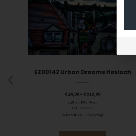
II
EZ00142 Urban Dreams Heslach
€
24,90
–
€
919,00
Enthält 19% Mwst.
zzgl.
Versand
Lieferzeit: ca. 10 Werktage