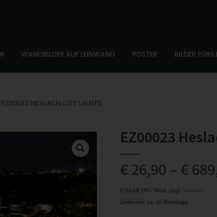
ER
WANDBILDER AUF LEINWAND
POSTER
BILDER FÜRS
EZ00023 HESLACH CITY LIGHTS
EZ00023 Heslac
€
26,90
–
€
689
Enthält 19% Mwst.
zzgl.
Versand
Lieferzeit: ca. 10 Werktage