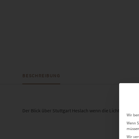
BESCHREIBUNG
Der Blick über Stuttgart Heslach wenn die Lichter funkel
Wir ben
Wenn Si
müssen 
Wir ver