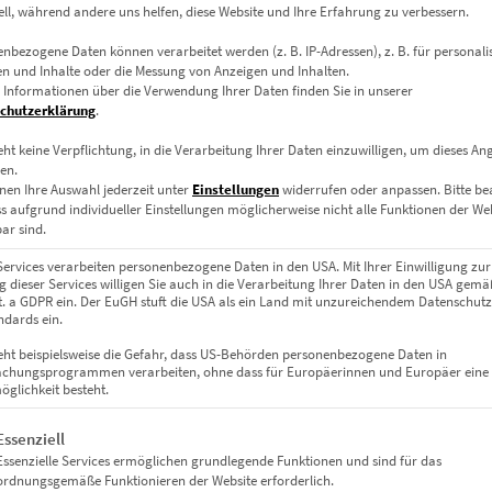
ell, während andere uns helfen, diese Website und Ihre Erfahrung zu verbessern.
nbezogene Daten können verarbeitet werden (z. B. IP-Adressen), z. B. für personalis
n und Inhalte oder die Messung von Anzeigen und Inhalten.
 Informationen über die Verwendung Ihrer Daten finden Sie in unserer
chutzerklärung
.
eht keine Verpflichtung, in die Verarbeitung Ihrer Daten einzuwilligen, um dieses An
en.
Leinwand auf Keilrahmen, Acrylglas
nen Ihre Auswahl jederzeit unter
Einstellungen
widerrufen oder anpassen.
Bitte b
ss aufgrund individueller Einstellungen möglicherweise nicht alle Funktionen der We
m, 80 x 40 cm, 100 x 50 cm, 120 x 60 cm, 140 x 70 cm, 40 x 40 cm, 50 x 
ar sind.
Services verarbeiten personenbezogene Daten in den USA. Mit Ihrer Einwilligung zur
 dieser Services willigen Sie auch in die Verarbeitung Ihrer Daten in den USA gemäß
lit. a GDPR ein. Der EuGH stuft die USA als ein Land mit unzureichendem Datenschut
dards ein.
eht beispielsweise die Gefahr, dass US-Behörden personenbezogene Daten in
chungsprogrammen verarbeiten, ohne dass für Europäerinnen und Europäer eine
glichkeit besteht.
gt eine Liste der Service-Gruppen, für die eine Einwilligung erteil
Essenziell
Essenzielle Services ermöglichen grundlegende Funktionen und sind für das
ordnungsgemäße Funktionieren der Website erforderlich.