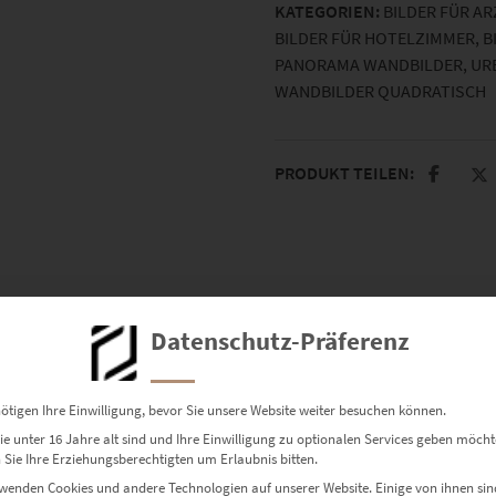
KATEGORIEN:
BILDER FÜR A
BILDER FÜR HOTELZIMMER
,
B
PANORAMA WANDBILDER
,
UR
WANDBILDER QUADRATISCH
PRODUKT TEILEN:
Datenschutz-Präferenz
n.
ötigen Ihre Einwilligung, bevor Sie unsere Website weiter besuchen können.
e unter 16 Jahre alt sind und Ihre Einwilligung zu optionalen Services geben möcht
Sie Ihre Erziehungsberechtigten um Erlaubnis bitten.
wenden Cookies und andere Technologien auf unserer Website. Einige von ihnen sin