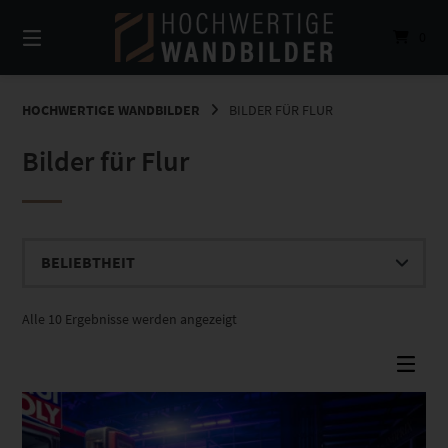
Springe
zum
0
Inhalt
HOCHWERTIGE WANDBILDER
BILDER FÜR FLUR
Bilder für Flur
Nach
Alle 10 Ergebnisse werden angezeigt
Beliebtheit
sortiert