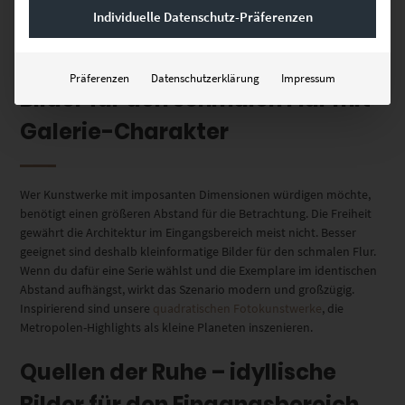
Individuelle Datenschutz-Präferenzen
Beispielen Acrylglas- oder
Leinwandbilder
für den Eingangsbereich
mit persönlichem Bezug aus, um für einen sympathischen Empfang
zu sorgen.
Präferenzen
Datenschutzerklärung
Impressum
Bilder für den schmalen Flur mit
Galerie-Charakter
Wer Kunstwerke mit imposanten Dimensionen würdigen möchte,
benötigt einen größeren Abstand für die Betrachtung. Die Freiheit
gewährt die Architektur im Eingangsbereich meist nicht. Besser
geeignet sind deshalb kleinformatige Bilder für den schmalen Flur.
Wenn du dafür eine Serie wählst und die Exemplare im identischen
Abstand aufhängst, wirkt das Szenario modern und großzügig.
Inspirierend sind unsere
quadratischen Fotokunstwerke
, die
Metropolen-Highlights als kleine Planeten inszenieren.
Quellen der Ruhe – idyllische
Bilder für den Eingangsbereich