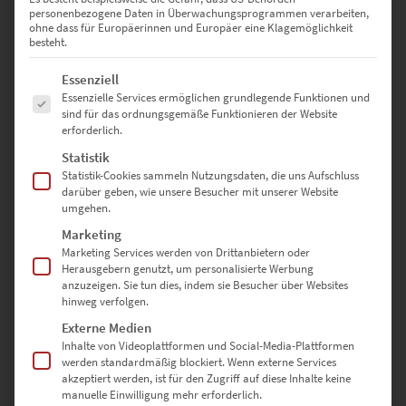
personenbezogene Daten in Überwachungsprogrammen verarbeiten,
ohne dass für Europäerinnen und Europäer eine Klagemöglichkeit
besteht.
Es folgt eine Liste der Service-Gruppen, für die eine Einwilligung erte
Essenziell
Essenzielle Services ermöglichen grundlegende Funktionen und
sind für das ordnungsgemäße Funktionieren der Website
erforderlich.
Statistik
EZ00842 Chevrolet Corvette C1
Statistik-Cookies sammeln Nutzungsdaten, die uns Aufschluss
€
24,90
–
€
999,00
darüber geben, wie unsere Besucher mit unserer Website
umgehen.
Enthält 19% Mwst.
zzgl.
Versand
Marketing
Lieferzeit: ca. 10 Werktage
Marketing Services werden von Drittanbietern oder
Herausgebern genutzt, um personalisierte Werbung
anzuzeigen. Sie tun dies, indem sie Besucher über Websites
Dieses Produkt weist mehrere Varianten auf. Die Optionen können auf der Produktseite gewählt werden
hinweg verfolgen.
Externe Medien
Inhalte von Videoplattformen und Social-Media-Plattformen
werden standardmäßig blockiert. Wenn externe Services
akzeptiert werden, ist für den Zugriff auf diese Inhalte keine
manuelle Einwilligung mehr erforderlich.