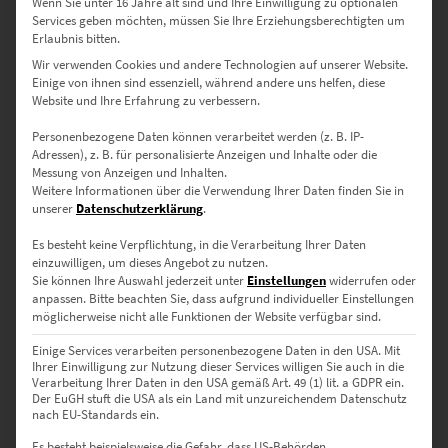
Wenn Sie unter 16 Jahre alt sind und Ihre Einwilligung zu optionalen
Services geben möchten, müssen Sie Ihre Erziehungsberechtigten um
Erlaubnis bitten.
Wir verwenden Cookies und andere Technologien auf unserer Website.
Einige von ihnen sind essenziell, während andere uns helfen, diese
Website und Ihre Erfahrung zu verbessern.
Personenbezogene Daten können verarbeitet werden (z. B. IP-
Adressen), z. B. für personalisierte Anzeigen und Inhalte oder die
Messung von Anzeigen und Inhalten.
EZ00950 Mercedes 280 SE at Europa Park
Weitere Informationen über die Verwendung Ihrer Daten finden Sie in
unserer
Datenschutzerklärung
.
€
24,90
–
€
999,00
Enthält 19% Mwst.
Es besteht keine Verpflichtung, in die Verarbeitung Ihrer Daten
zzgl.
Versand
einzuwilligen, um dieses Angebot zu nutzen.
Lieferzeit: ca. 10 Werktage
Sie können Ihre Auswahl jederzeit unter
Einstellungen
widerrufen oder
anpassen.
Bitte beachten Sie, dass aufgrund individueller Einstellungen
möglicherweise nicht alle Funktionen der Website verfügbar sind.
Dieses Produkt weist mehrere Varianten auf. Die Optionen können auf der Produktseite gewählt werden
Einige Services verarbeiten personenbezogene Daten in den USA. Mit
Ihrer Einwilligung zur Nutzung dieser Services willigen Sie auch in die
Verarbeitung Ihrer Daten in den USA gemäß Art. 49 (1) lit. a GDPR ein.
Der EuGH stuft die USA als ein Land mit unzureichendem Datenschutz
nach EU-Standards ein.
Es besteht beispielsweise die Gefahr, dass US-Behörden