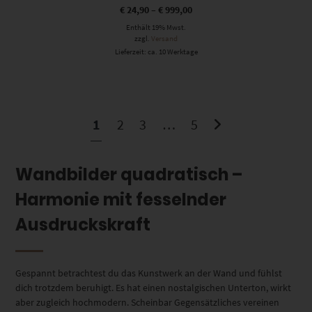
€
24,90
–
€
999,00
Enthält 19% Mwst.
zzgl.
Versand
Lieferzeit: ca. 10 Werktage
1
2
3
…
5
Wandbilder quadratisch –
Harmonie mit fesselnder
Ausdruckskraft
Gespannt betrachtest du das Kunstwerk an der Wand und fühlst
dich trotzdem beruhigt. Es hat einen nostalgischen Unterton, wirkt
aber zugleich hochmodern. Scheinbar Gegensätzliches vereinen