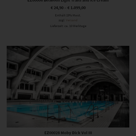
€
24,90
–
€
1.099,00
Enthält 19% Mwst.
zzgl.
Versand
Lieferzeit: ca. 10 Werktage
Dieses Produkt weist mehrere Varianten auf. Die Optionen können auf der Produktseite gewählt werden
EZ00028 Moby Dick Vol III