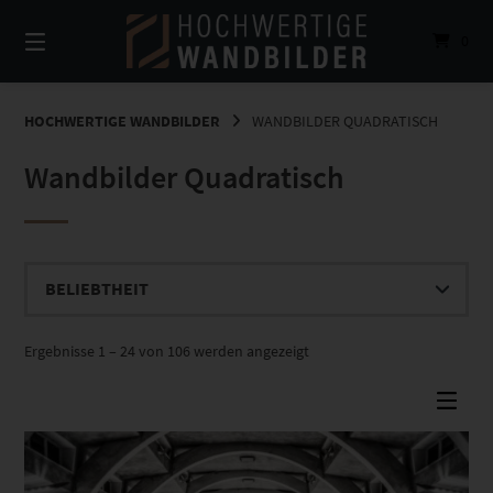
Springe
zum
0
Inhalt
HOCHWERTIGE WANDBILDER
WANDBILDER QUADRATISCH
Wandbilder Quadratisch
Nach
Ergebnisse 1 – 24 von 106 werden angezeigt
Beliebtheit
sortiert
Dieses Produkt weist mehrere Varianten auf. Die Optionen können auf der Produktseite gewählt werden