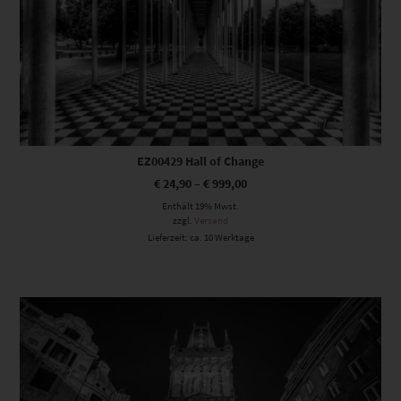
EZ00429 Hall of Change
€
24,90
–
€
999,00
Enthält 19% Mwst.
zzgl.
Versand
Lieferzeit: ca. 10 Werktage
Dieses Produkt weist mehrere Varianten auf. Die Optionen können auf der Produktseite gewählt werden