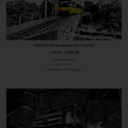
EZ00244 Zahnradbahn Marienplatz
€
24,90
–
€
999,00
Enthält 19% Mwst.
zzgl.
Versand
Lieferzeit: ca. 10 Werktage
Dieses Produkt weist mehrere Varianten auf. Die Optionen können auf der Produktseite gewählt werden