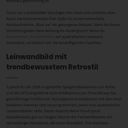
ebenfalls gleichförmig ist.
Fotos von Landschaften beruhigen den Geist und verleihen dem
Raum harmonisierendes Flair. Dafür ist unsere winterliche
Nachtaufnahme „Blue Ice“ ein gelungenes Beispiel. Steht bei deiner
Einrichtungsidee diese Wirkung im Vordergrund? Wenn du
Naturmotive als Wandbilder
auf quadratischer Leinwand
inszenierst, verstärken sich die besänftigenden Facetten.
Leinwandbild mit
trendbewusstem Retrostil
Typisch für die 1929 vorgestellte Spiegelreflexkamera von Rollei
und die 1972 eingeführte Sofortbildkamera von Polaroid war das
gleichförmige Fotoformat. Nostalgische Assoziationen mit den einst
beliebten Kameras sind vorprogrammiert, wenn man quadratische
Leinwandbilder sieht. Dieser dezente Retro-Touch passt
beispielsweise gut zur langen Historie der Fachwerkbauten am
Herrenberger Marktplatz, die unser Wandbild „The Darkness