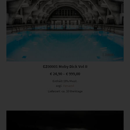
EZ00001 Moby Dick Vol II
€
24,90
–
€
999,00
Enthält 19% Mwst.
zzgl.
Versand
Lieferzeit: ca. 10 Werktage
Dieses Produkt weist mehrere Varianten auf. Die Optionen können auf der Produktseite gewählt werden