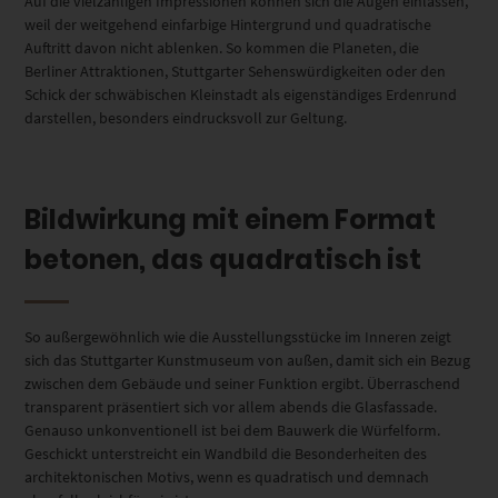
Auf die vielzähligen Impressionen können sich die Augen einlassen,
weil der weitgehend einfarbige Hintergrund und quadratische
Auftritt davon nicht ablenken. So kommen die Planeten, die
Berliner Attraktionen, Stuttgarter Sehenswürdigkeiten oder den
Schick der schwäbischen Kleinstadt als eigenständiges Erdenrund
darstellen, besonders eindrucksvoll zur Geltung.
Bildwirkung mit einem Format
betonen, das quadratisch ist
So außergewöhnlich wie die Ausstellungsstücke im Inneren zeigt
sich das Stuttgarter Kunstmuseum von außen, damit sich ein Bezug
zwischen dem Gebäude und seiner Funktion ergibt. Überraschend
transparent präsentiert sich vor allem abends die Glasfassade.
Genauso unkonventionell ist bei dem Bauwerk die Würfelform.
Geschickt unterstreicht ein Wandbild die Besonderheiten des
architektonischen Motivs, wenn es quadratisch und demnach