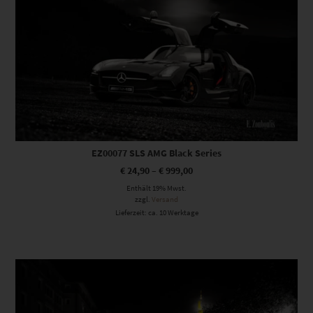
EZ00077 SLS AMG Black Series
€
24,90
–
€
999,00
Enthält 19% Mwst.
zzgl.
Versand
Lieferzeit: ca. 10 Werktage
Dieses Produkt weist mehrere Varianten auf. Die Optionen können auf der Produktseite gewählt werden