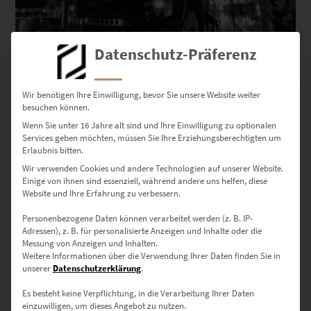
Datenschutz-Präferenz
Wir benötigen Ihre Einwilligung, bevor Sie unsere Website weiter
EZ00210 Unimog Europa Park
besuchen können.
€
24,90
–
€
999,00
Wenn Sie unter 16 Jahre alt sind und Ihre Einwilligung zu optionalen
Services geben möchten, müssen Sie Ihre Erziehungsberechtigten um
Enthält 19% Mwst.
zzgl.
Versand
Erlaubnis bitten.
Lieferzeit: ca. 10 Werktage
Wir verwenden Cookies und andere Technologien auf unserer Website.
Einige von ihnen sind essenziell, während andere uns helfen, diese
Website und Ihre Erfahrung zu verbessern.
Dieses Produkt weist mehrere Varianten auf. Die Optionen können auf der Produktseite gewählt werden
Personenbezogene Daten können verarbeitet werden (z. B. IP-
Adressen), z. B. für personalisierte Anzeigen und Inhalte oder die
Messung von Anzeigen und Inhalten.
Weitere Informationen über die Verwendung Ihrer Daten finden Sie in
unserer
Datenschutzerklärung
.
Es besteht keine Verpflichtung, in die Verarbeitung Ihrer Daten
einzuwilligen, um dieses Angebot zu nutzen.