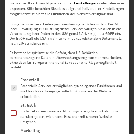
Sie können Ihre Auswahl jederzeit unter
Einstellungen
widerrufen oder
anpassen.
Bitte beachten Sie, dass aufgrund individueller Einstellungen
möglicherweise nicht alle Funktionen der Website verfügbar sind.
Einige Services verarbeiten personenbezogene Daten in den USA. Mit
Ihrer Einwilligung zur Nutzung dieser Services willigen Sie auch in die
Verarbeitung Ihrer Daten in den USA gemäß Art. 49 (1) lit. a GDPR ein.
Der EuGH stuft die USA als ein Land mit unzureichendem Datenschutz
EZ00149 Speeding Stars
nach EU-Standards ein.
€
24,90
–
€
999,00
Es besteht beispielsweise die Gefahr, dass US-Behörden
Enthält 19% Mwst.
personenbezogene Daten in Überwachungsprogrammen verarbeiten,
zzgl.
Versand
ohne dass für Europäerinnen und Europäer eine Klagemöglichkeit
Lieferzeit: ca. 10 Werktage
besteht.
Es folgt eine Liste der Service-Gruppen, für die eine Einwilligung erte
Essenziell
Essenzielle Services ermöglichen grundlegende Funktionen und
Dieses Produkt weist mehrere Varianten auf. Die Optionen können auf der Produktseite gewählt werden
sind für das ordnungsgemäße Funktionieren der Website
erforderlich.
Statistik
Statistik-Cookies sammeln Nutzungsdaten, die uns Aufschluss
darüber geben, wie unsere Besucher mit unserer Website
umgehen.
Marketing