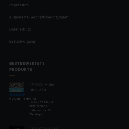
Impressum
Allgemeine Geschäftsbedingungen
Datenschutz
Bestellvorgang
BESTBEWERTETE
PRODUKTE
EZ00001 Moby
Dick Vol II
–
€
24,90
€
999,00
Bewertet mit
5.00
von 5
Enthält 19% Mwst.
zzgl.
Versand
Lieferzeit: ca. 10
Werktage
EZ00077 SLS AMG