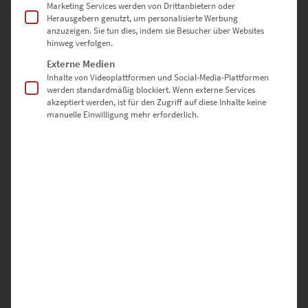
Marketing Services werden von Drittanbietern oder
Herausgebern genutzt, um personalisierte Werbung
anzuzeigen. Sie tun dies, indem sie Besucher über Websites
hinweg verfolgen.
Externe Medien
Inhalte von Videoplattformen und Social-Media-Plattformen
EZ00135 Zahnradbahn Wielandshöhe
werden standardmäßig blockiert. Wenn externe Services
akzeptiert werden, ist für den Zugriff auf diese Inhalte keine
€
24,90
–
€
1.099,00
manuelle Einwilligung mehr erforderlich.
Enthält 19% Mwst.
zzgl.
Versand
Lieferzeit: ca. 10 Werktage
Dieses Produkt weist mehrere Varianten auf. Die Optionen können auf der Produktseite gewählt werden