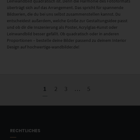
Leinwandbild quadratisch ist. Denn die Harmonie des Fotoformats
überträgt sich auf das Arrangement. Das spricht für spannende
Bildserien, die du bei uns selbst zusammenstellen kannst. Du
entscheidest außerdem, welche Größe zur Gestaltungsidee passt
und ob dir die Inszenierung als Poster, Acrylglas-Kunst oder
Leinwandbild besser gefällt. Ob quadratisch oder in anderen
Proportionen – bestelle deine Bilder passend zu deinem Interior
Design auf hochwertige-wandbilder.de!
1
2
3
…
5
RECHTLICHES