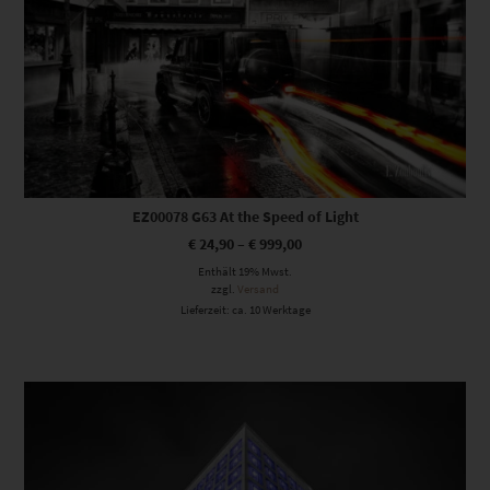
EZ00078 G63 At the Speed of Light
€
24,90
–
€
999,00
Enthält 19% Mwst.
zzgl.
Versand
Lieferzeit: ca. 10 Werktage
Dieses Produkt weist mehrere Varianten auf. Die Optionen können auf der Produktseite gewählt werden