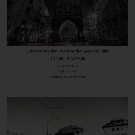
EZ00411 Powder Tower At the Speed of Light
€
24,90
–
€
1.099,00
Enthält 19% Mwst.
zzgl.
Versand
Lieferzeit: ca. 10 Werktage
Dieses Produkt weist mehrere Varianten auf. Die Optionen können auf der Produktseite gewählt werden