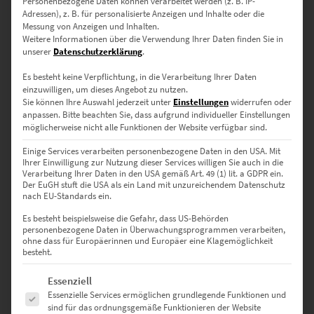
Personenbezogene Daten können verarbeitet werden (z. B. IP-
Adressen), z. B. für personalisierte Anzeigen und Inhalte oder die
0
Messung von Anzeigen und Inhalten.
Weitere Informationen über die Verwendung Ihrer Daten finden Sie in
unserer
Datenschutzerklärung
.
0
Bewertungen
Es besteht keine Verpflichtung, in die Verarbeitung Ihrer Daten
einzuwilligen, um dieses Angebot zu nutzen.
0
Sie können Ihre Auswahl jederzeit unter
Einstellungen
widerrufen oder
anpassen.
Bitte beachten Sie, dass aufgrund individueller Einstellungen
0
möglicherweise nicht alle Funktionen der Website verfügbar sind.
0
Einige Services verarbeiten personenbezogene Daten in den USA. Mit
Ihrer Einwilligung zur Nutzung dieser Services willigen Sie auch in die
0
Verarbeitung Ihrer Daten in den USA gemäß Art. 49 (1) lit. a GDPR ein.
Der EuGH stuft die USA als ein Land mit unzureichendem Datenschutz
nach EU-Standards ein.
0
Es besteht beispielsweise die Gefahr, dass US-Behörden
personenbezogene Daten in Überwachungsprogrammen verarbeiten,
ohne dass für Europäerinnen und Europäer eine Klagemöglichkeit
besteht.
Bewertungen
Es folgt eine Liste der Service-Gruppen, für die eine Einwilligung erte
Essenziell
Essenzielle Services ermöglichen grundlegende Funktionen und
Es gibt noch keine Bewertungen.
sind für das ordnungsgemäße Funktionieren der Website