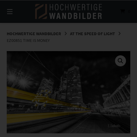
Springe
zum
0
Inhalt
HOCHWERTIGE WANDBILDER
AT THE SPEED OF LIGHT
EZ00851 TIME IS MONEY