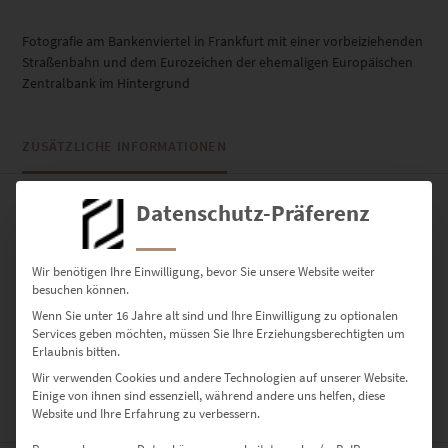
Fotografie am Bankenviertel in Frankfurt mit einer vorbeiziehenden
Straßenbahn und dem Eurozeichen der ehemaligen Europäischen
Zentralbank im Hintergrund
ZUSÄTZLICHE INFORMATIONEN
Datenschutz-Präferenz
PRODUKT BESONDERHEITEN
AUSFÜHRUNG
Wir benötigen Ihre Einwilligung, bevor Sie unsere Website weiter
Poster, Leinwand auf Keilrahmen, Acrylglas
besuchen können.
GRÖSSE
Wenn Sie unter 16 Jahre alt sind und Ihre Einwilligung zu optionalen
Services geben möchten, müssen Sie Ihre Erziehungsberechtigten um
30 x 20 cm, 45 x 30 cm, 60 x 40 cm, 75 x 50 cm, 90 x 60 cm, 120 x 80
Erlaubnis bitten.
cm, 135 x 90 cm, 150 x 100 cm
Wir verwenden Cookies und andere Technologien auf unserer Website.
Einige von ihnen sind essenziell, während andere uns helfen, diese
Website und Ihre Erfahrung zu verbessern.
BEWERTUNGEN (0)