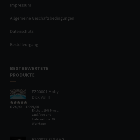
Impressum
Allgemeine Geschäftsbedingungen
Datenschutz
Bestellvorgang
BESTBEWERTETE
PRODUKTE
EZ00001 Moby
Dick Vol II
–
€
24,90
€
999,00
Bewertet mit
5.00
von 5
Enthält 19% Mwst.
zzgl.
Versand
Lieferzeit: ca. 10
Werktage
EZ00077 SLS AMG