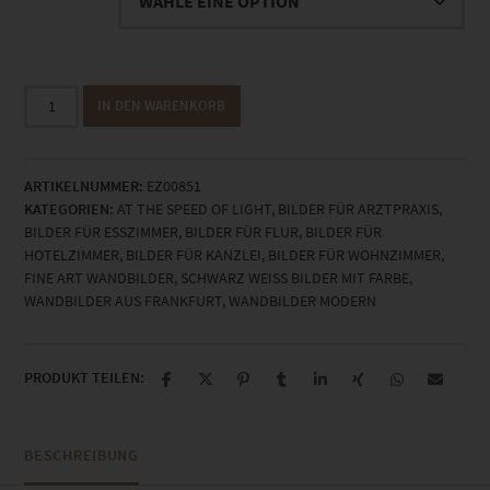
EZ00851
IN DEN WARENKORB
Time
is
Money
ARTIKELNUMMER:
EZ00851
Menge
KATEGORIEN:
AT THE SPEED OF LIGHT
,
BILDER FÜR ARZTPRAXIS
,
BILDER FÜR ESSZIMMER
,
BILDER FÜR FLUR
,
BILDER FÜR
HOTELZIMMER
,
BILDER FÜR KANZLEI
,
BILDER FÜR WOHNZIMMER
,
FINE ART WANDBILDER
,
SCHWARZ WEISS BILDER MIT FARBE
,
WANDBILDER AUS FRANKFURT
,
WANDBILDER MODERN
PRODUKT TEILEN:
BESCHREIBUNG