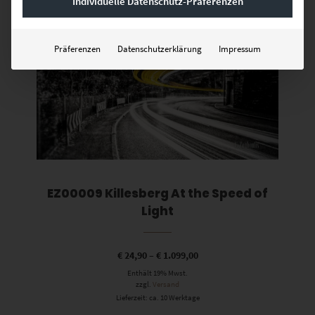
Individuelle Datenschutz-Präferenzen
Präferenzen
Datenschutzerklärung
Impressum
EZ00009 Killesberg At the Speed of
Light
€
24,90
–
€
1.099,00
Enthält 19% Mwst.
zzgl.
Versand
Lieferzeit: ca. 10 Werktage