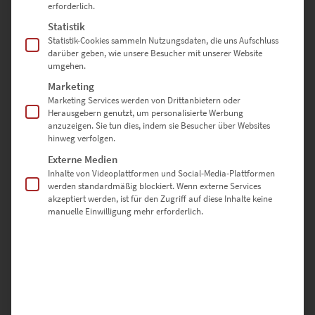
erforderlich.
Statistik
Statistik-Cookies sammeln Nutzungsdaten, die uns Aufschluss
SCHREIBE DIE ERSTE BEWERTUNG FÜR „EZ00851 TIME IS
darüber geben, wie unsere Besucher mit unserer Website
MONEY“
umgehen.
Marketing
Deine E-Mail-Adresse wird nicht veröffentlicht.
Marketing Services werden von Drittanbietern oder
Erforderliche Felder sind mit
*
markiert
Herausgebern genutzt, um personalisierte Werbung
anzuzeigen. Sie tun dies, indem sie Besucher über Websites
hinweg verfolgen.
DEINE BEWERTUNG
*
Externe Medien
Inhalte von Videoplattformen und Social-Media-Plattformen
werden standardmäßig blockiert. Wenn externe Services
akzeptiert werden, ist für den Zugriff auf diese Inhalte keine
manuelle Einwilligung mehr erforderlich.