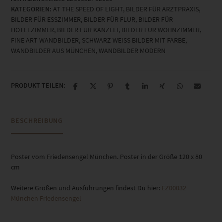
KATEGORIEN:
AT THE SPEED OF LIGHT
,
BILDER FÜR ARZTPRAXIS
,
Menge
BILDER FÜR ESSZIMMER
,
BILDER FÜR FLUR
,
BILDER FÜR
HOTELZIMMER
,
BILDER FÜR KANZLEI
,
BILDER FÜR WOHNZIMMER
,
FINE ART WANDBILDER
,
SCHWARZ WEISS BILDER MIT FARBE
,
WANDBILDER AUS MÜNCHEN
,
WANDBILDER MODERN
PRODUKT TEILEN:
BESCHREIBUNG
Poster vom Friedensengel München. Poster in der Größe 120 x 80
cm
Weitere Größen und Ausführungen findest Du hier:
EZ00032
München Friedensengel