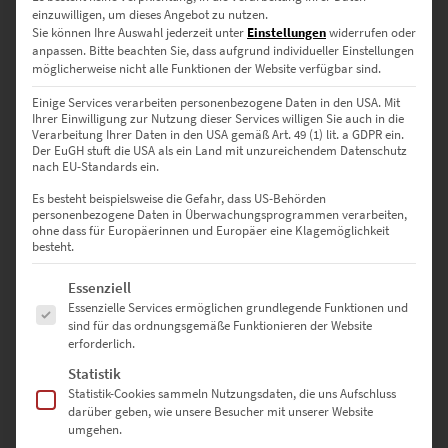
einzuwilligen, um dieses Angebot zu nutzen.
Es gibt noch keine Bewertungen.
Sie können Ihre Auswahl jederzeit unter
Einstellungen
widerrufen oder
anpassen.
Bitte beachten Sie, dass aufgrund individueller Einstellungen
möglicherweise nicht alle Funktionen der Website verfügbar sind.
Einige Services verarbeiten personenbezogene Daten in den USA. Mit
SCHREIBE DIE ERSTE BEWERTUNG FÜR „MÜNCHEN
Ihrer Einwilligung zur Nutzung dieser Services willigen Sie auch in die
FRIEDENSENGEL ALS POSTER BESTELLEN“
Verarbeitung Ihrer Daten in den USA gemäß Art. 49 (1) lit. a GDPR ein.
Der EuGH stuft die USA als ein Land mit unzureichendem Datenschutz
nach EU-Standards ein.
Deine E-Mail-Adresse wird nicht veröffentlicht.
Es besteht beispielsweise die Gefahr, dass US-Behörden
Erforderliche Felder sind mit
*
markiert
personenbezogene Daten in Überwachungsprogrammen verarbeiten,
ohne dass für Europäerinnen und Europäer eine Klagemöglichkeit
besteht.
DEINE BEWERTUNG
*
Es folgt eine Liste der Service-Gruppen, für die eine Einwilligung erte
Essenziell
Essenzielle Services ermöglichen grundlegende Funktionen und
sind für das ordnungsgemäße Funktionieren der Website
erforderlich.
Statistik
Statistik-Cookies sammeln Nutzungsdaten, die uns Aufschluss
darüber geben, wie unsere Besucher mit unserer Website
umgehen.