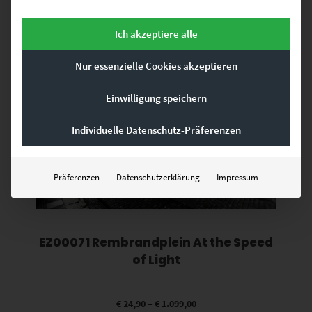
Ich akzeptiere alle
Dieses Produkt weist mehrere Varianten auf. Die Optionen können auf der Produktseite gewählt werden
Nur essenzielle Cookies akzeptieren
Einwilligung speichern
Individuelle Datenschutz-Präferenzen
Präferenzen
Datenschutzerklärung
Impressum
EZ00071 Rembrandplein At the Speed
of Light
€
24,90
–
€
1.099,00