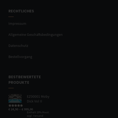
RECHTLICHES
Impressum
Allgemeine Geschäftsbedingungen
Datenschutz
Bestellvorgang
BESTBEWERTETE
PRODUKTE
EZ00001 Moby
Dick Vol II
–
€
24,90
€
999,00
Bewertet mit
5.00
von 5
Enthält 19% Mwst.
zzgl.
Versand