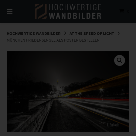
Springe
zum
0
Inhalt
HOCHWERTIGE WANDBILDER
AT THE SPEED OF LIGHT
MÜNCHEN FRIEDENSENGEL ALS POSTER BESTELLEN