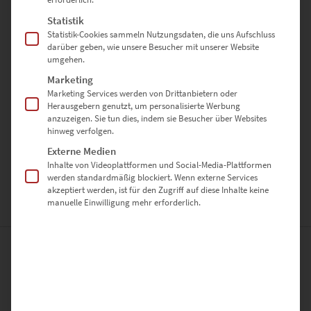
✔️ Druck in Galeriequalität mit brillanten Farben
✔️ Fertig zum Aufhängen – optional mit vormontierter Halterung
Statistik
✔️ Sicher verpackt & schnell geliefert – auch als Geschenk
Statistik-Cookies sammeln Nutzungsdaten, die uns Aufschluss
darüber geben, wie unsere Besucher mit unserer Website
umgehen.
Jetzt
„München Vogelweideplatz At the Speed of
Marketing
Light“
entdecken – und urbane Geschwindigkeit als Kunst an die
Marketing Services werden von Drittanbietern oder
Wand bringen.
Herausgebern genutzt, um personalisierte Werbung
anzuzeigen. Sie tun dies, indem sie Besucher über Websites
hinweg verfolgen.
Du willst das Bild lizenzieren? Wir beraten dich gern. Nimm dazu
Externe Medien
unverbindlich
Kontakt
auf.
Inhalte von Videoplattformen und Social-Media-Plattformen
werden standardmäßig blockiert. Wenn externe Services
akzeptiert werden, ist für den Zugriff auf diese Inhalte keine
manuelle Einwilligung mehr erforderlich.
ZUSÄTZLICHE INFORMATIONEN
PRODUKT BESONDERHEITEN
AUSFÜHRUNG
Poster, Leinwand auf Keilrahmen, Acrylglas