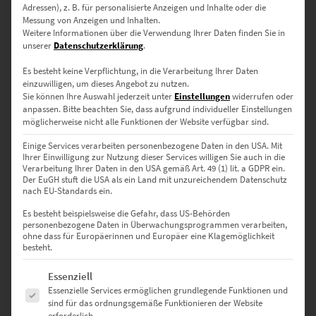
60 × 40 cm – geeignet für Wohnbereiche oder Flure
Adressen), z. B. für personalisierte Anzeigen und Inhalte oder die
Messung von Anzeigen und Inhalten.
75 × 50 cm – als Wandbild für moderne Büros oder
Weitere Informationen über die Verwendung Ihrer Daten finden Sie in
unserer
Datenschutzerklärung
.
Medienräume
Es besteht keine Verpflichtung, in die Verarbeitung Ihrer Daten
90 × 60 cm – erzeugt visuelle Präsenz
einzuwilligen, um dieses Angebot zu nutzen.
Sie können Ihre Auswahl jederzeit unter
Einstellungen
widerrufen oder
120 × 80 cm – passt zu offenen Wohnkonzepten & größeren
anpassen.
Bitte beachten Sie, dass aufgrund individueller Einstellungen
Räumen
möglicherweise nicht alle Funktionen der Website verfügbar sind.
Einige Services verarbeiten personenbezogene Daten in den USA. Mit
135 × 90 cm – markant für Rezeptionen, offene Treppenbereiche
Ihrer Einwilligung zur Nutzung dieser Services willigen Sie auch in die
Verarbeitung Ihrer Daten in den USA gemäß Art. 49 (1) lit. a GDPR ein.
150 × 100 cm – für extra große Räume mit architektonischer
Der EuGH stuft die USA als ein Land mit unzureichendem Datenschutz
nach EU-Standards ein.
Wirkung
Es besteht beispielsweise die Gefahr, dass US-Behörden
✔️ Wunschformat nicht dabei? Anfrage über unser
Kontaktformular
personenbezogene Daten in Überwachungsprogrammen verarbeiten,
ohne dass für Europäerinnen und Europäer eine Klagemöglichkeit
besteht.
Warum Hochwertige-Wandbilder.de?
Es folgt eine Liste der Service-Gruppen, für die eine Einwilligung erte
Essenziell
Essenzielle Services ermöglichen grundlegende Funktionen und
sind für das ordnungsgemäße Funktionieren der Website
✔️ Umfangreiche Auswahl an Ausführungen & Größen
erforderlich.