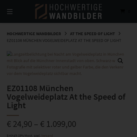
Springe
zum
0
Inhalt
HOCHWERTIGE WANDBILDER
AT THE SPEED OF LIGHT
EZ01108 MÜNCHEN VOGELWEIDEPLATZ AT THE SPEED OF LIGHT
EZ01108 München
Vogelweideplatz At the Speed of
Light
€
24,90
–
€
1.099,00
Enthält 19% Mwst.
zzgl.
Versand