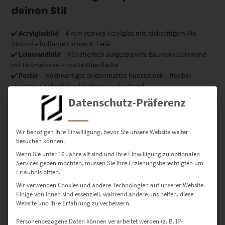
deinen Stil
✔️
Acrylglasbild
– 4 mm starkes Acrylglas mit rückseitigem Alu-
Dibond – brillante Farben & Tiefe
✔️
Leinwandbild
– Künstlerisch aufgespannte Baumwollleinwand
mit Holzrahmen – matte Oberfläche
✔️
Poster
– Hochwertiger seidenmatter Kunstdruck – flexibel
einsetzbar, rahmbar oder direkt an der Wand
Datenschutz-Präferenz
Größen für jede Wand –
Wir benötigen Ihre Einwilligung, bevor Sie unsere Website weiter
zugeschnitten auf dein Zuhause,
besuchen können.
Studio oder Office
Wenn Sie unter 16 Jahre alt sind und Ihre Einwilligung zu optionalen
Services geben möchten, müssen Sie Ihre Erziehungsberechtigten um
Erlaubnis bitten.
30 × 20 cm – für kleine Galeriewände oder schmale
Zwischenräume
Wir verwenden Cookies und andere Technologien auf unserer Website.
Einige von ihnen sind essenziell, während andere uns helfen, diese
Website und Ihre Erfahrung zu verbessern.
45 × 30 cm – beliebt für Homeoffice oder Arbeitsbereiche
Personenbezogene Daten können verarbeitet werden (z. B. IP-