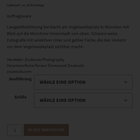
Lieferzeit: ca. 10 Werktage
Auftragsware
Langzeitbelichtung bei Nacht am Vogelweideplatz in München mit
Blick auf die Münchner Innenstadt von oben. Schwarz-weiss
Fotografie mit selektiver roter und gelber Farbe, die den Verkehr
vor dem Vogelweideplatz sichtbar macht.
Hersteller:
Zouboulis Photography
Verantwortliche Person:
Emmanuel Zouboulis
zouboulis.com
Ausführung
Größe
EZ01108
IN DEN WARENKORB
München