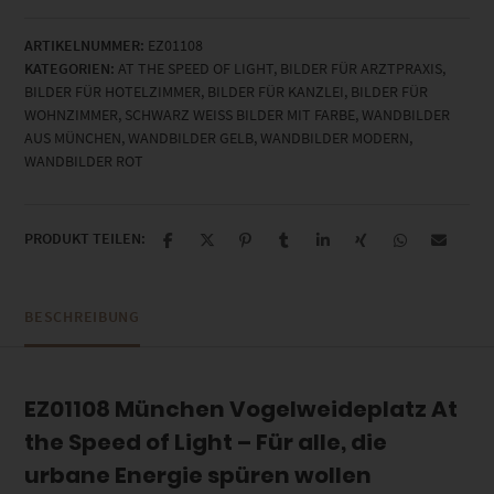
Vogelweideplatz
At
ARTIKELNUMMER:
EZ01108
the
KATEGORIEN:
AT THE SPEED OF LIGHT
,
BILDER FÜR ARZTPRAXIS
,
Speed
BILDER FÜR HOTELZIMMER
,
BILDER FÜR KANZLEI
,
BILDER FÜR
of
WOHNZIMMER
,
SCHWARZ WEISS BILDER MIT FARBE
,
WANDBILDER
Light
AUS MÜNCHEN
,
WANDBILDER GELB
,
WANDBILDER MODERN
,
Menge
WANDBILDER ROT
PRODUKT TEILEN:
BESCHREIBUNG
EZ01108 München Vogelweideplatz At
the Speed of Light – Für alle, die
urbane Energie spüren wollen