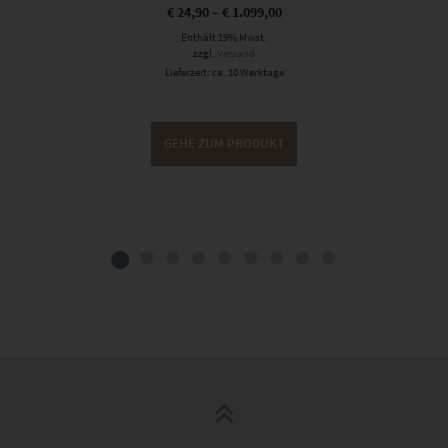
€
24,90
–
€
1.099,00
Enthält 19% Mwst.
zzgl.
Versand
Lieferzeit: ca. 10 Werktage
GEHE ZUM PRODUKT