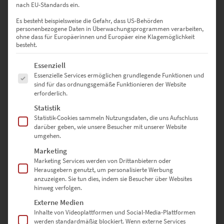
0
nach EU-Standards ein.
0
Bewertungen
Es besteht beispielsweise die Gefahr, dass US-Behörden
personenbezogene Daten in Überwachungsprogrammen verarbeiten,
ohne dass für Europäerinnen und Europäer eine Klagemöglichkeit
0
besteht.
0
Es folgt eine Liste der Service-Gruppen, für die eine Einwilligung erte
Essenziell
Essenzielle Services ermöglichen grundlegende Funktionen und
0
sind für das ordnungsgemäße Funktionieren der Website
erforderlich.
0
Statistik
0
Statistik-Cookies sammeln Nutzungsdaten, die uns Aufschluss
darüber geben, wie unsere Besucher mit unserer Website
umgehen.
Marketing
Bewertungen
Marketing Services werden von Drittanbietern oder
Herausgebern genutzt, um personalisierte Werbung
anzuzeigen. Sie tun dies, indem sie Besucher über Websites
Es gibt noch keine Bewertungen.
hinweg verfolgen.
Externe Medien
Inhalte von Videoplattformen und Social-Media-Plattformen
werden standardmäßig blockiert. Wenn externe Services