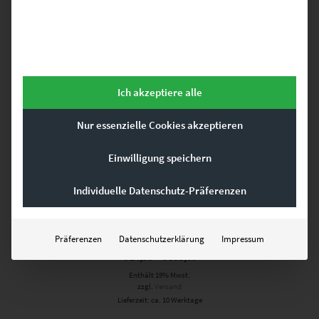
Dieses Produkt weist mehrere Varianten auf. Die Optionen können auf der Produktseite gewählt werden
Ich akzeptiere alle
Nur essenzielle Cookies akzeptieren
Einwilligung speichern
Individuelle Datenschutz-Präferenzen
EZ00063 The Artist
Präferenzen
Datenschutzerklärung
Impressum
€
24,90
–
€
999,00
Enthält 19% Mwst.
zzgl.
Versand
Lieferzeit: ca. 10 Werktage