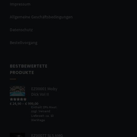
Impressum
Allgemeine Geschäftsbedingungen
Datenschutz
Bestellvorgang
BESTBEWERTETE
PRODUKTE
EZ00001 Moby
Dick Vol II
–
€
24,90
€
999,00
Bewertet mit
5.00
von 5
Enthält 19% Mwst.
zzgl.
Versand
Lieferzeit: ca. 10
Werktage
EZ00077 SLS AMG