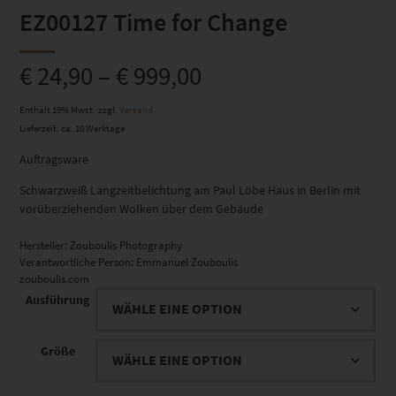
EZ00127 Time for Change
€
24,90
–
€
999,00
Enthält 19% Mwst.
zzgl.
Versand
Lieferzeit: ca. 10 Werktage
Auftragsware
Schwarzweiß Langzeitbelichtung am Paul Löbe Haus in Berlin mit
vorüberziehenden Wolken über dem Gebäude
Hersteller:
Zouboulis Photography
Verantwortliche Person:
Emmanuel Zouboulis
zouboulis.com
Ausführung
Größe