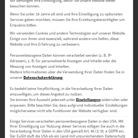
Wir benötigen Ihre Einwilligung, bevor Sie unsere Website weiter
besuchen können.
Wenn Sie unter 16 Jahre alt sind und Ihre Einwilligung zu optionalen
ZUSÄTZLICHE INFORMATIONEN
Services geben möchten, müssen Sie Ihre Erziehungsberechtigten um
Erlaubnis bitten.
Wir verwenden Cookies und andere Technologien auf unserer Website.
Einige von ihnen sind essenziell, während andere uns helfen, diese
PRODUKT BESONDERHEITEN
Website und Ihre Erfahrung zu verbessern.
AUSFÜHRUNG
Personenbezogene Daten können verarbeitet werden (z. B. IP-
Adressen), z. B. für personalisierte Anzeigen und Inhalte oder die
Poster, Leinwand auf Keilrahmen, Acrylglas
Messung von Anzeigen und Inhalten.
GRÖSSE
Weitere Informationen über die Verwendung Ihrer Daten finden Sie in
unserer
Datenschutzerklärung
.
30 x 20 cm, 45 x 30 cm, 60 x 40 cm, 75 x 50 cm, 90 x 60 cm, 120 x 80
cm, 135 x 90 cm, 150 x 100 cm, 40 x 40 cm, 50 x 50 cm, 60 x 60 cm, 70 x
Es besteht keine Verpflichtung, in die Verarbeitung Ihrer Daten
einzuwilligen, um dieses Angebot zu nutzen.
70 cm, 80 x 80 cm, 90 x 90 cm, 100 x 100 cm
Sie können Ihre Auswahl jederzeit unter
Einstellungen
widerrufen oder
anpassen.
Bitte beachten Sie, dass aufgrund individueller Einstellungen
BEWERTUNGEN (0)
möglicherweise nicht alle Funktionen der Website verfügbar sind.
Einige Services verarbeiten personenbezogene Daten in den USA. Mit
Ihrer Einwilligung zur Nutzung dieser Services willigen Sie auch in die
Verarbeitung Ihrer Daten in den USA gemäß Art. 49 (1) lit. a GDPR ein.
Der EuGH stuft die USA als ein Land mit unzureichendem Datenschutz