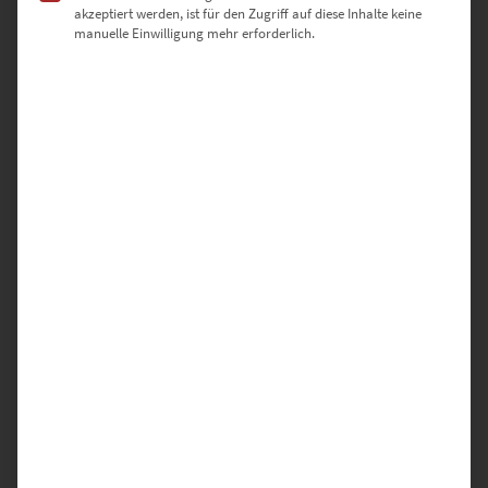
SCHREIBE DIE ERSTE BEWERTUNG FÜR „EZ00127 TIME FOR
akzeptiert werden, ist für den Zugriff auf diese Inhalte keine
CHANGE“
manuelle Einwilligung mehr erforderlich.
Deine E-Mail-Adresse wird nicht veröffentlicht.
Erforderliche Felder sind mit
*
markiert
DEINE BEWERTUNG
*