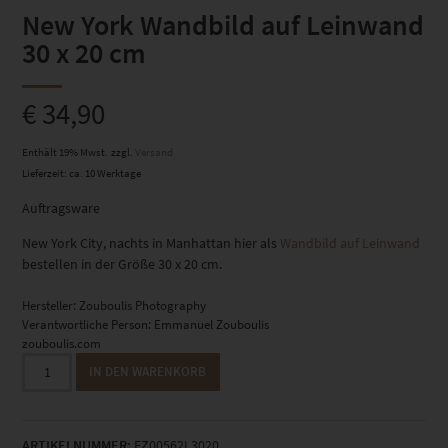
New York Wandbild auf Leinwand
30 x 20 cm
€
34,90
Enthält 19% Mwst.
zzgl.
Versand
Lieferzeit: ca. 10 Werktage
Auftragsware
New York City, nachts in Manhattan hier als
Wandbild auf Leinwand
bestellen in der Größe 30 x 20 cm.
Hersteller:
Zouboulis Photography
Verantwortliche Person:
Emmanuel Zouboulis
zouboulis.com
New
IN DEN WARENKORB
York
Wandbild
auf
ARTIKELNUMMER:
EZ00562L3020
Leinwand