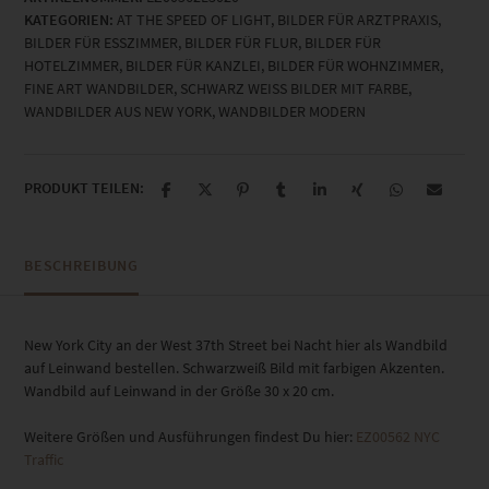
KATEGORIEN:
AT THE SPEED OF LIGHT
,
BILDER FÜR ARZTPRAXIS
,
30
BILDER FÜR ESSZIMMER
,
BILDER FÜR FLUR
,
BILDER FÜR
x
HOTELZIMMER
,
BILDER FÜR KANZLEI
,
BILDER FÜR WOHNZIMMER
,
20
FINE ART WANDBILDER
,
SCHWARZ WEISS BILDER MIT FARBE
,
cm
WANDBILDER AUS NEW YORK
,
WANDBILDER MODERN
Menge
PRODUKT TEILEN:
BESCHREIBUNG
New York City an der West 37th Street bei Nacht hier als Wandbild
auf Leinwand bestellen. Schwarzweiß Bild mit farbigen Akzenten.
Wandbild auf Leinwand in der Größe 30 x 20 cm.
Weitere Größen und Ausführungen findest Du hier:
EZ00562 NYC
Traffic