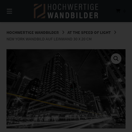
Springe
zum
0
Inhalt
HOCHWERTIGE WANDBILDER
AT THE SPEED OF LIGHT
NEW YORK WANDBILD AUF LEINWAND 30 X 20 CM