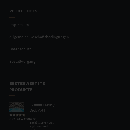
RECHTLICHES
Impressum
Allgemeine Geschäftsbedingungen
Datenschutz
Bestellvorgang
BESTBEWERTETE
PRODUKTE
EZ00001 Moby
Dick Vol II
–
€
24,90
€
999,00
Bewertet mit
5.00
von 5
Enthält 19% Mwst.
zzgl.
Versand