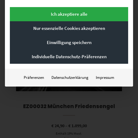
Ich akzeptiere alle
Dieses Produkt weist mehrere Varianten auf. Die Optionen können auf der Produktseite gewählt werden
Nur essenzielle Cookies akzeptieren
Einwilligung speichern
Individuelle Datenschutz-Präferenzen
Präferenzen
Datenschutzerklärung
Impressum
EZ00032 München Friedensengel
€
24,90
–
€
1.099,00
Enthält 19% Mwst.