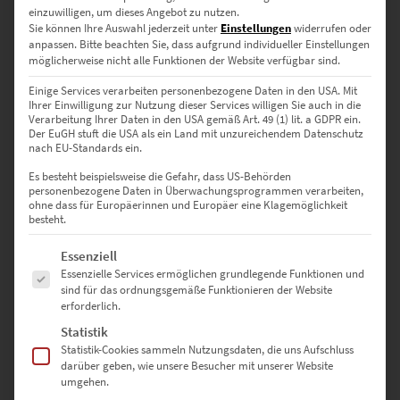
einzuwilligen, um dieses Angebot zu nutzen.
Sie können Ihre Auswahl jederzeit unter
Einstellungen
widerrufen oder
Es gibt noch keine Bewertungen.
anpassen.
Bitte beachten Sie, dass aufgrund individueller Einstellungen
möglicherweise nicht alle Funktionen der Website verfügbar sind.
Einige Services verarbeiten personenbezogene Daten in den USA. Mit
Ihrer Einwilligung zur Nutzung dieser Services willigen Sie auch in die
SCHREIBE DIE ERSTE BEWERTUNG FÜR „NEW YORK WANDBILD
Verarbeitung Ihrer Daten in den USA gemäß Art. 49 (1) lit. a GDPR ein.
Der EuGH stuft die USA als ein Land mit unzureichendem Datenschutz
AUF LEINWAND 30 X 20 CM“
nach EU-Standards ein.
Es besteht beispielsweise die Gefahr, dass US-Behörden
Deine E-Mail-Adresse wird nicht veröffentlicht.
personenbezogene Daten in Überwachungsprogrammen verarbeiten,
Erforderliche Felder sind mit
*
markiert
ohne dass für Europäerinnen und Europäer eine Klagemöglichkeit
besteht.
Es folgt eine Liste der Service-Gruppen, für die eine Einwilligung erte
Essenziell
DEINE BEWERTUNG
*
Essenzielle Services ermöglichen grundlegende Funktionen und
sind für das ordnungsgemäße Funktionieren der Website
erforderlich.
Statistik
Statistik-Cookies sammeln Nutzungsdaten, die uns Aufschluss
darüber geben, wie unsere Besucher mit unserer Website
umgehen.