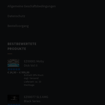
Allgemeine Geschäftsbedingungen
Datenschutz
Bestellvorgang
BESTBEWERTETE
PRODUKTE
EZ00001 Moby
Dick Vol II
–
€
24,90
€
999,00
Bewertet mit
5.00
von 5
Enthält 19% Mwst.
zzgl.
Versand
Lieferzeit: ca. 10
Werktage
EZ00077 SLS AMG
Black Series