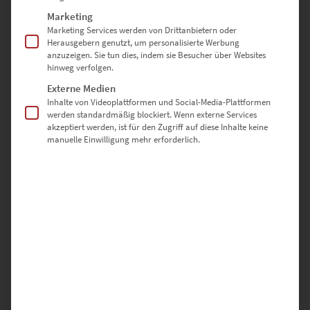
ausstrahlen. Doch das
schwarz-weiße Wandbild
wird verhindert.
Gelbe Lichter inszenieren lediglich den Commerzbank-Tower. So
Marketing
überrascht der höchste Wolkenkratzer von Mainhattan mit einem
Marketing Services werden von Drittanbietern oder
Herausgebern genutzt, um personalisierte Werbung
anheimelnden Touch, in dem tagsüber vermutlich kühl kalkuliert
anzuzeigen. Sie tun dies, indem sie Besucher über Websites
wird. Versiert entlockt der Fotokünstler dadurch einem beliebten
hinweg verfolgen.
Motiv neue Impulse und sorgt dafür, dass das Wandbild zum
Externe Medien
inspirierenden Highlight des Interieurs avanciert.
Inhalte von Videoplattformen und Social-Media-Plattformen
werden standardmäßig blockiert. Wenn externe Services
akzeptiert werden, ist für den Zugriff auf diese Inhalte keine
manuelle Einwilligung mehr erforderlich.
Räume modern beleben –
Farbakzente statt Farboffensive
Alle Primärfarben haben Charakterzüge, die wir als angenehm
empfinden. Großartig ist die Idee, Wandbilder mit optimistischem
Gelb, beruhigendem Blau und anregenden Rot zu kombinieren. Sie
lässt sich mit mehreren Exemplaren einer Bildserie stilbewusst
umsetzen. Arrangiere im wohnlichen Flur oder öffentlichen
Empfangsbereich zum Beispiel die Stuttgarter Wandbilder: