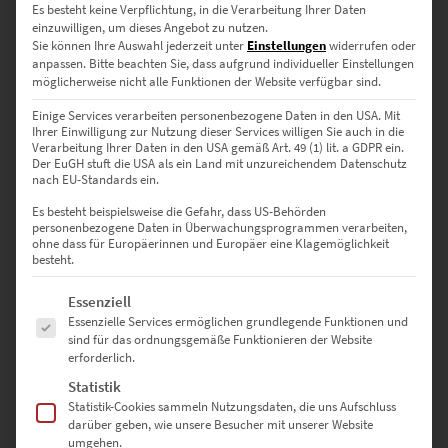
Ihre hellen Spielarten strahlen mehr Optimismus aus, während ein
Es besteht keine Verpflichtung, in die Verarbeitung Ihrer Daten
Wandbild mit Senfgelb die entspannenden Aspekte betont. Die
einzuwilligen, um dieses Angebot zu nutzen.
Freude an der doppelt angenehmen Farbwirkung setzt voraus, dass
Sie können Ihre Auswahl jederzeit unter
Einstellungen
widerrufen oder
ihre Dosis stimmt. Wenn du es übertreibst, hat die vermittelte
anpassen.
Bitte beachten Sie, dass aufgrund individueller Einstellungen
möglicherweise nicht alle Funktionen der Website verfügbar sind.
Lebenslust einen gekünstelten Touch. Eine geschickte Wahl sind
unsere Leinwandbilder mit Gelb, bei denen schwarz-weiße
Einige Services verarbeiten personenbezogene Daten in den USA. Mit
Abstufungen den Gesamteindruck dominieren. Sie überzeugen mit
Ihrer Einwilligung zur Nutzung dieser Services willigen Sie auch in die
einem hochwertigen Kunststil, der die Farbe mitsamt ihrer Wirkung
Verarbeitung Ihrer Daten in den USA gemäß Art. 49 (1) lit. a GDPR ein.
Der EuGH stuft die USA als ein Land mit unzureichendem Datenschutz
geschickt ins Rampenlicht rückt.
nach EU-Standards ein.
Es besteht beispielsweise die Gefahr, dass US-Behörden
personenbezogene Daten in Überwachungsprogrammen verarbeiten,
ohne dass für Europäerinnen und Europäer eine Klagemöglichkeit
Leinwandbild mit etwas Gelb als
besteht.
Eyecatcher
Es folgt eine Liste der Service-Gruppen, für die eine Einwilligung erte
Essenziell
Essenzielle Services ermöglichen grundlegende Funktionen und
sind für das ordnungsgemäße Funktionieren der Website
erforderlich.
Wenige gelbe Akzente genügen, um dem Fotokunstwerk ein
Statistik
sonniges Gemüt zu verleihen. Das offenbart sich beim Blick auf
Statistik-Cookies sammeln Nutzungsdaten, die uns Aufschluss
unser Leinwandbild „Frankfurt Skyline Panorama“. Es bekennt sich
darüber geben, wie unsere Besucher mit unserer Website
fast ausschließlich zu Grautönen, die eine angenehme Ruhe
umgehen.