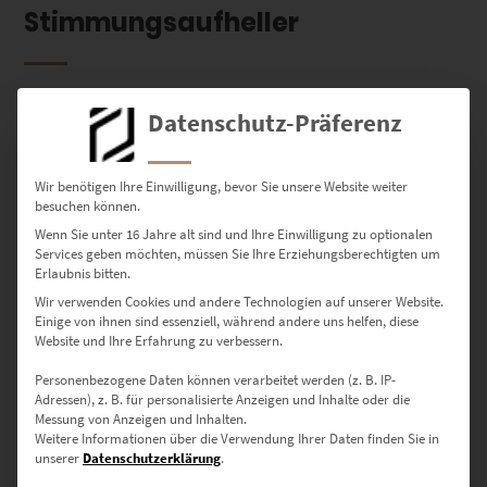
Stimmungsaufheller
Kaum betritt man den Raum, scheint die Sonne aufzugehen. Mit
Datenschutz-Präferenz
dem Effekt begeistern gelbe Wandbilder, weil die Farbe an die
erheiternde und wärmende Strahlkraft des Himmelskörpers
erinnert. Beherrscht die Nuance das Kunstwerk, kann das
Wir benötigen Ihre Einwilligung, bevor Sie unsere Website weiter
atmosphärische Stilmittel zu plakativ erscheinen. Schicker wirkt oft
besuchen können.
ein
Wandbild in Schwarz-Weiß mit Farbe
, das gelb akzentuiert ist.
Wenn Sie unter 16 Jahre alt sind und Ihre Einwilligung zu optionalen
Services geben möchten, müssen Sie Ihre Erziehungsberechtigten um
Erlaubnis bitten.
Wir verwenden Cookies und andere Technologien auf unserer Website.
Farbton, der eine altbewährte
Einige von ihnen sind essenziell, während andere uns helfen, diese
Website und Ihre Erfahrung zu verbessern.
Weisheit bestätigt: Weniger ist
Personenbezogene Daten können verarbeitet werden (z. B. IP-
mehr!
Adressen), z. B. für personalisierte Anzeigen und Inhalte oder die
Messung von Anzeigen und Inhalten.
Weitere Informationen über die Verwendung Ihrer Daten finden Sie in
unserer
Datenschutzerklärung
.
Die Primärfarbe Gelb hat sowohl heitere als auch warme Facetten.