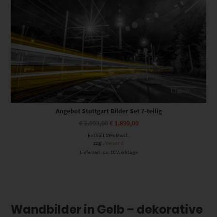
Angebot Stuttgart Bilder Set 7-teilig
Ursprünglicher
Aktueller
€
2.093,00
€
1.899,00
Preis
Preis
Enthält 19% Mwst.
war:
ist:
€ 2.093,00
€ 1.899,00.
zzgl.
Versand
Lieferzeit: ca. 10 Werktage
Wandbilder in Gelb – dekorative