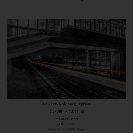
Dieses Produkt weist mehrere Varianten auf. Die Optionen können auf der Produktseite gewählt werden
EZ00995 Goldberg Express
€
24,90
–
€
1.099,00
Enthält 19% Mwst.
zzgl.
Versand
Lieferzeit: ca. 10 Werktage