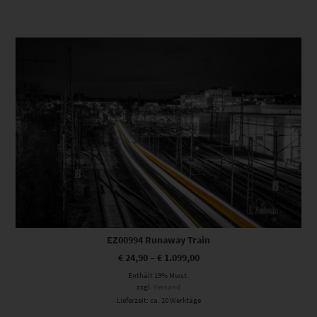
Dieses Produkt weist mehrere Varianten auf. Die Optionen können auf der Produktseite gewählt werden
EZ00994 Runaway Train
€
24,90
–
€
1.099,00
Enthält 19% Mwst.
zzgl.
Versand
Lieferzeit: ca. 10 Werktage