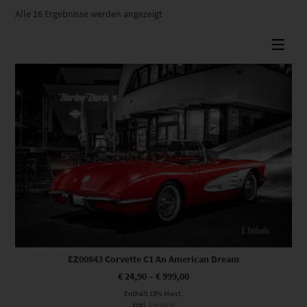
Nach
Alle 16 Ergebnisse werden angezeigt
Beliebtheit
sortiert
Dieses Produkt weist mehrere Varianten auf. Die Optionen können auf der Produktseite gewählt werden
EZ00843 Corvette C1 An American Dream
€
24,90
–
€
999,00
Enthält 19% Mwst.
zzgl.
Versand