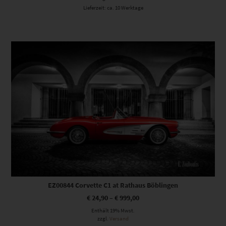
Lieferzeit: ca. 10 Werktage
Dieses Produkt weist mehrere Varianten auf. Die Optionen können auf der Produktseite gewählt werden
EZ00844 Corvette C1 at Rathaus Böblingen
€
24,90
–
€
999,00
Enthält 19% Mwst.
zzgl.
Versand