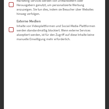
Marketing Services werden von Drittanbietern oder
Dieses Produkt weist mehrere Varianten auf. Die Optionen können auf der Produktseite gewählt werden
Herausgebern genutzt, um personalisierte Werbung
anzuzeigen. Sie tun dies, indem sie Besucher über Websites
hinweg verfolgen.
Externe Medien
Inhalte von Videoplattformen und Social-Media-Plattformen
werden standardmäßig blockiert. Wenn externe Services
akzeptiert werden, ist für den Zugriff auf diese Inhalte keine
manuelle Einwilligung mehr erforderlich.
EZ00821 Böblingen Nights
€
24,90
–
€
1.099,00
Enthält 19% Mwst.
zzgl.
Versand
Lieferzeit: ca. 10 Werktage
Dieses Produkt weist mehrere Varianten auf. Die Optionen können auf der Produktseite gewählt werden