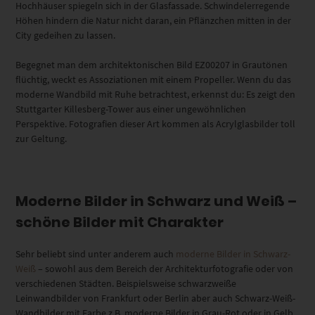
Hochhäuser spiegeln sich in der Glasfassade. Schwindelerregende
Höhen hindern die Natur nicht daran, ein Pflänzchen mitten in der
City gedeihen zu lassen.
Begegnet man dem architektonischen Bild EZ00207 in Grautönen
flüchtig, weckt es Assoziationen mit einem Propeller. Wenn du das
moderne Wandbild mit Ruhe betrachtest, erkennst du: Es zeigt den
Stuttgarter Killesberg-Tower aus einer ungewöhnlichen
Perspektive. Fotografien dieser Art kommen als Acrylglasbilder toll
zur Geltung.
Moderne Bilder in Schwarz und Weiß –
schöne Bilder mit Charakter
Sehr beliebt sind unter anderem auch
moderne Bilder in Schwarz-
Weiß
– sowohl aus dem Bereich der Architekturfotografie oder von
verschiedenen Städten. Beispielsweise schwarzweiße
Leinwandbilder von Frankfurt oder Berlin aber auch Schwarz-Weiß-
Wandbilder mit Farbe z.B. moderne Bilder in Grau-Rot oder in Gelb