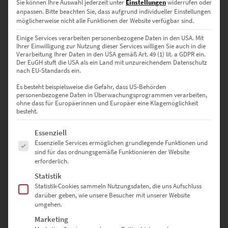
Sie können Ihre Auswahl jederzeit unter
Einstellungen
widerrufen oder
Dieses Produkt weist mehrere Varianten auf. Die Optionen können auf der Produktseite gewählt werden
anpassen.
Bitte beachten Sie, dass aufgrund individueller Einstellungen
möglicherweise nicht alle Funktionen der Website verfügbar sind.
Einige Services verarbeiten personenbezogene Daten in den USA. Mit
Ihrer Einwilligung zur Nutzung dieser Services willigen Sie auch in die
Verarbeitung Ihrer Daten in den USA gemäß Art. 49 (1) lit. a GDPR ein.
Der EuGH stuft die USA als ein Land mit unzureichendem Datenschutz
nach EU-Standards ein.
Es besteht beispielsweise die Gefahr, dass US-Behörden
personenbezogene Daten in Überwachungsprogrammen verarbeiten,
ohne dass für Europäerinnen und Europäer eine Klagemöglichkeit
besteht.
Es folgt eine Liste der Service-Gruppen, für die eine Einwilligung erte
Essenziell
Essenzielle Services ermöglichen grundlegende Funktionen und
sind für das ordnungsgemäße Funktionieren der Website
EZ00835 AMG GTR Green Tiger
erforderlich.
€
24,90
–
€
999,00
Statistik
Enthält 19% Mwst.
Statistik-Cookies sammeln Nutzungsdaten, die uns Aufschluss
zzgl.
Versand
darüber geben, wie unsere Besucher mit unserer Website
Lieferzeit: ca. 10 Werktage
umgehen.
Marketing