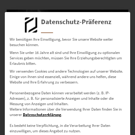
Dieses Produkt weist mehrere Varianten auf. Die Optionen können auf der Produktseite gewählt werden
Datenschutz-Präferenz
Wir benötigen Ihre Einwilligung, bevor Sie unsere Website weiter
besuchen können.
Wenn Sie unter 16 Jahre alt sind und Ihre Einwilligung zu optionalen
Services geben möchten, müssen Sie Ihre Erziehungsberechtigten um
Erlaubnis bitten.
Wir verwenden Cookies und andere Technologien auf unserer Website.
Einige von ihnen sind essenziell, während andere uns helfen, diese
Website und Ihre Erfahrung zu verbessern.
Personenbezogene Daten können verarbeitet werden (z. B. IP-
EZ00836 The Tiger and the Tower
Adressen), z. B. für personalisierte Anzeigen und Inhalte oder die
€
24,90
–
€
999,00
Messung von Anzeigen und Inhalten.
Weitere Informationen über die Verwendung Ihrer Daten finden Sie in
Enthält 19% Mwst.
unserer
Datenschutzerklärung
.
zzgl.
Versand
Lieferzeit: ca. 10 Werktage
Es besteht keine Verpflichtung, in die Verarbeitung Ihrer Daten
einzuwilligen, um dieses Angebot zu nutzen.