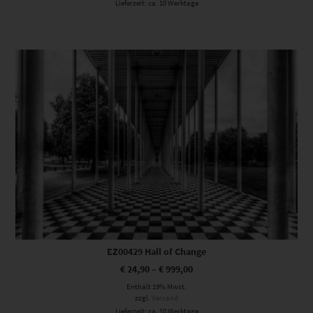
Lieferzeit: ca. 10 Werktage
Dieses Produkt weist mehrere Varianten auf. Die Optionen können auf der Produktseite gewählt werden
EZ00429 Hall of Change
€
24,90
–
€
999,00
Enthält 19% Mwst.
zzgl.
Versand
Lieferzeit: ca. 10 Werktage