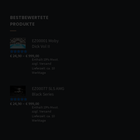
BESTBEWERTETE
PRODUKTE
EZ00001 Moby
Dick Vol II
–
€
24,90
€
999,00
Bewertet mit
5.00
von 5
Enthält 19% Mwst.
zzgl.
Versand
Lieferzeit: ca. 10
Werktage
EZ00077 SLS AMG
Black Series
–
€
24,90
€
999,00
Bewertet mit
5.00
von 5
Enthält 19% Mwst.
zzgl.
Versand
Lieferzeit: ca. 10
Werktage