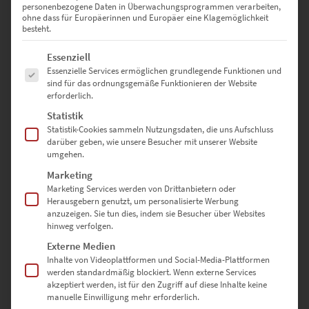
Tür. Der Puls der Zeit ist spannend, weckt aber auch die Sehnsucht
personenbezogene Daten in Überwachungsprogrammen verarbeiten,
nach Beständigkeit. Den Kontrast fangen moderne Wandbilder
ohne dass für Europäerinnen und Europäer eine Klagemöglichkeit
besteht.
vielsagend ein. Stets fließt der Verkehr durch die Spreemetropole,
von der inspirierende Impulse ausgehen. Die Facette verdeutlichen
Es folgt eine Liste der Service-Gruppen, für die eine Einwilligung erte
Essenziell
die vorbeischnellenden Farblinien auf der Schwarz-Weiß-Fotografie.
Essenzielle Services ermöglichen grundlegende Funktionen und
Die urbane Dynamik beeindruckt die erhabene Friedenssäule nicht.
sind für das ordnungsgemäße Funktionieren der Website
Sie bleibt, wie und wo sie ist. Zumindest fast: Das 1873 am
erforderlich.
Königsplatz fertiggestellte Monument zog 1939 zum Großen Stern
Statistik
um. Ähnliche Assoziationen wecken
topmoderne Fotografien von
Statistik-Cookies sammeln Nutzungsdaten, die uns Aufschluss
London
mit buntem Lichtschweif, der über die historische Tower
darüber geben, wie unsere Besucher mit unserer Website
Bridge saust. Die künstlerische Botschaft: Kaum etwas ist so
umgehen.
verlässlich wie der Wandel der Zeit. So wird das Dynamische zum
Beständigen und wirkt überraschend vertraut.
Marketing
Marketing Services werden von Drittanbietern oder
Herausgebern genutzt, um personalisierte Werbung
anzuzeigen. Sie tun dies, indem sie Besucher über Websites
hinweg verfolgen.
Architektonische
Externe Medien
Leinwandbilder, die modern
Inhalte von Videoplattformen und Social-Media-Plattformen
werden standardmäßig blockiert. Wenn externe Services
fotografiert sind
akzeptiert werden, ist für den Zugriff auf diese Inhalte keine
manuelle Einwilligung mehr erforderlich.