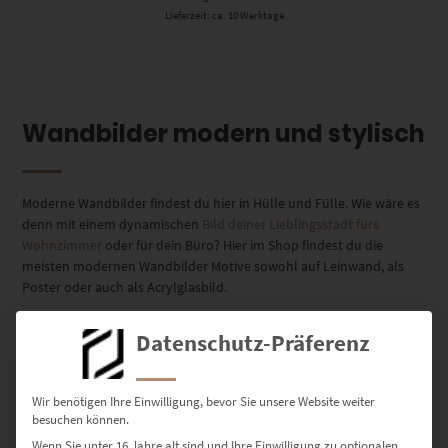
Lieferzeit: ca. 10 Werktage
Wandbilder modern und stylisch
Moderne Wandbilder findest du hier in Hülle und Fülle. Wie wäre es
denn mit einem dynamischen
Bild deiner Lieblingsstadt fürs
Wohnzimmer
oder für dein Büro? Hier im Shop findest du die
meisten modernen Wandbilder Motive sowohl auf Leinwand, als
Poster oder auch als Acrylglasbild.
Positive Stimmung kommt auf, sobald du die Fotos siehst. Sie
Datenschutz-Präferenz
charakterisieren unverwechselbar das Zuhause, das dir Ruhe gönnt.
Diese Kraft entfalten nur Wanddekorationen, an denen man lange
festhält.
Wir benötigen Ihre Einwilligung, bevor Sie unsere Website weiter
besuchen können.
Wenn Sie unter 16 Jahre alt sind und Ihre Einwilligung zu optionalen