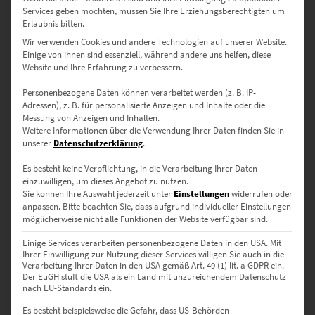
Services geben möchten, müssen Sie Ihre Erziehungsberechtigten um
Moderne Poster Kaufen
Erlaubnis bitten.
Wir verwenden Cookies und andere Technologien auf unserer Website.
Einige von ihnen sind essenziell, während andere uns helfen, diese
Website und Ihre Erfahrung zu verbessern.
Hier im Shop hast du zudem eine tolle Auswahl an hochwertigen
modernen Postern, die in verschiedenen Größen bestellt werden
Personenbezogene Daten können verarbeitet werden (z. B. IP-
können. Bei den Postern sind Architekturmotive und Bilder aus
Adressen), z. B. für personalisierte Anzeigen und Inhalte oder die
dem Bereich Chromakey sehr beliebt. Entdecke diese innovative
Messung von Anzeigen und Inhalten.
Weitere Informationen über die Verwendung Ihrer Daten finden Sie in
Kunstfotografie bei der
Schwarz-Weiß-Bilder mit Farbeffekten
unserer
Datenschutzerklärung
.
gestylt werden.
Es besteht keine Verpflichtung, in die Verarbeitung Ihrer Daten
einzuwilligen, um dieses Angebot zu nutzen.
Sie können Ihre Auswahl jederzeit unter
Einstellungen
widerrufen oder
Moderne Wandbilder mit
anpassen.
Bitte beachten Sie, dass aufgrund individueller Einstellungen
möglicherweise nicht alle Funktionen der Website verfügbar sind.
überraschender Message
Einige Services verarbeiten personenbezogene Daten in den USA. Mit
Ihrer Einwilligung zur Nutzung dieser Services willigen Sie auch in die
Verarbeitung Ihrer Daten in den USA gemäß Art. 49 (1) lit. a GDPR ein.
Der EuGH stuft die USA als ein Land mit unzureichendem Datenschutz
Kaum hat man sich an innovative Techniken und
nach EU-Standards ein.
Herausforderungen gewöhnt, stehen neue Veränderungen vor der
Es besteht beispielsweise die Gefahr, dass US-Behörden