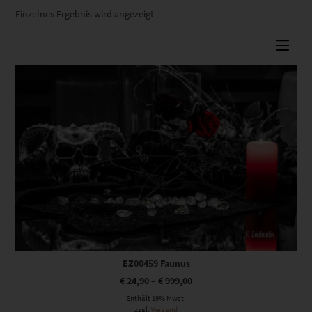
Einzelnes Ergebnis wird angezeigt
Dieses Produkt weist mehrere Varianten auf. Die Optionen können auf der Produktseite gewählt werden
EZ00459 Faunus
€
24,90
–
€
999,00
Enthält 19% Mwst.
zzgl.
Versand