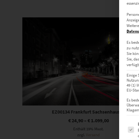
essenzi
Persone
Dieses Produkt weist mehrere Varianten auf. Die Optionen können auf der Produktseite gewählt werden
Anzeige
Weitere
Datens
Es best
zu nutz
Sie kön
Sie, da
verfügb
Einige 
Nutzung
49 (1) 
EU-Stan
Es best
Überwa
Klagemö
EZ00134 Frankfurt Sachsenhausen
€
24,90
–
€
1.099,00
Es fol
Enthält 19% Mwst.
zzgl.
Versand