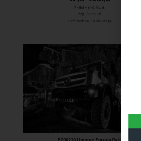
Enthält 19% Mwst.
zzgl.
Versand
Lieferzeit: ca. 10 Werktage
Dieses Produkt weist mehrere Varianten auf. Die Optionen können auf der Produktseite gewählt werden
EZ00210 Unimog Europa Park