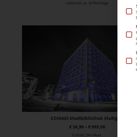
Lieferzeit: ca. 10 Werktage
Dieses Produkt weist mehrere Varianten auf. Die Optionen können auf der Produktseite gewählt werden
EZ00443 Stadtbibliothek Stuttgart
€
24,90
–
€
999,00
Enthält 19% Mwst.