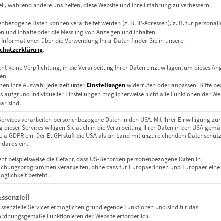
ell, während andere uns helfen, diese Website und Ihre Erfahrung zu verbessern.
nbezogene Daten können verarbeitet werden (z. B. IP-Adressen), z. B. für personalis
Dieses Produkt weist mehrere Varianten auf. Die Optionen können auf der Produktseite gewählt werden
n und Inhalte oder die Messung von Anzeigen und Inhalten.
 Informationen über die Verwendung Ihrer Daten finden Sie in unserer
chutzerklärung
.
eht keine Verpflichtung, in die Verarbeitung Ihrer Daten einzuwilligen, um dieses An
en.
nen Ihre Auswahl jederzeit unter
Einstellungen
widerrufen oder anpassen.
Bitte b
ss aufgrund individueller Einstellungen möglicherweise nicht alle Funktionen der We
ar sind.
Services verarbeiten personenbezogene Daten in den USA. Mit Ihrer Einwilligung zur
 dieser Services willigen Sie auch in die Verarbeitung Ihrer Daten in den USA gemäß
lit. a GDPR ein. Der EuGH stuft die USA als ein Land mit unzureichendem Datenschut
dards ein.
eht beispielsweise die Gefahr, dass US-Behörden personenbezogene Daten in
chungsprogrammen verarbeiten, ohne dass für Europäerinnen und Europäer eine
glichkeit besteht.
EZ00078 G63 At the Speed of Light
€
24,90
–
€
999,00
gt eine Liste der Service-Gruppen, für die eine Einwilligung erteil
Essenziell
Enthält 19% Mwst.
Essenzielle Services ermöglichen grundlegende Funktionen und sind für das
zzgl.
Versand
ordnungsgemäße Funktionieren der Website erforderlich.