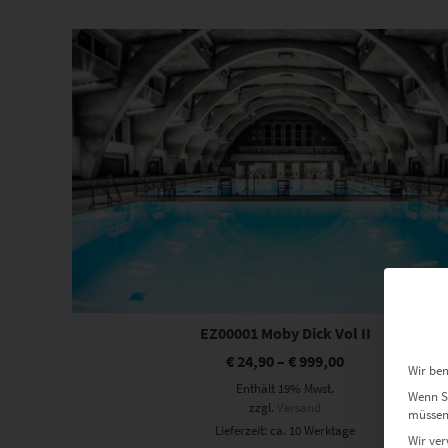
sortiert
Dieses Produkt weist mehrere Varianten auf. Die Optionen können auf der Produktseite gewählt werden
EZ00001 Moby Dick Vol II
€
24,90
–
€
999,00
Wir ben
Enthält 19% Mwst.
Wenn Si
zzgl.
Versand
müssen 
Lieferzeit: ca. 10 Werktage
Wir ver