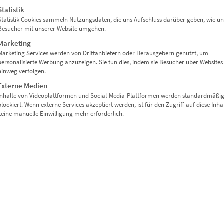
Lieferzeit: ca. 10 Werktage
Statistik
Statistik-Cookies sammeln Nutzungsdaten, die uns Aufschluss darüber geben, wie un
Besucher mit unserer Website umgehen.
Dieses Produkt weist mehrere Varianten auf. Die Optionen können auf der Produktseite gewählt werden
Marketing
Marketing Services werden von Drittanbietern oder Herausgebern genutzt, um
personalisierte Werbung anzuzeigen. Sie tun dies, indem sie Besucher über Websites
hinweg verfolgen.
Externe Medien
Inhalte von Videoplattformen und Social-Media-Plattformen werden standardmäßi
blockiert. Wenn externe Services akzeptiert werden, ist für den Zugriff auf diese Inha
keine manuelle Einwilligung mehr erforderlich.
EZ00429 Hall of Change
€
24,90
–
€
999,00
Enthält 19% Mwst.