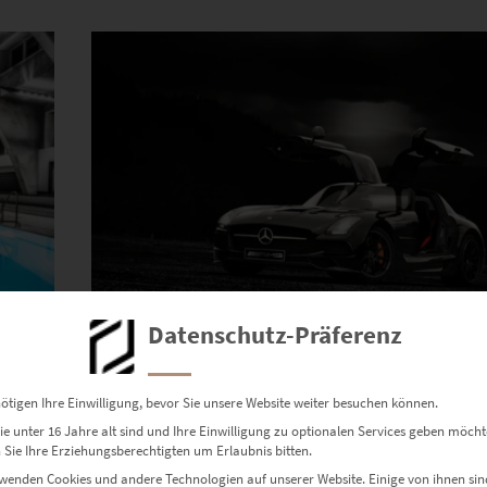
Dieses Produkt weist mehrere Varianten auf. Die Optionen können auf der Produktseite gewählt werden
Datenschutz-Präferenz
EZ00077 SLS AMG Black Series
€
24,90
–
€
999,00
ötigen Ihre Einwilligung, bevor Sie unsere Website weiter besuchen können.
Enthält 19% Mwst.
e unter 16 Jahre alt sind und Ihre Einwilligung zu optionalen Services geben möcht
zzgl.
Versand
Sie Ihre Erziehungsberechtigten um Erlaubnis bitten.
Lieferzeit: ca. 10 Werktage
wenden Cookies und andere Technologien auf unserer Website. Einige von ihnen sin