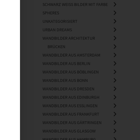
SCHWARZ WEISS BILDER MIT FARBE
Fine Art Wandbilder
106
SPHERES
Wandbilder Architektur
7
UNKATEGORISIERT
Brücken
5
URBAN DREAMS
WANDBILDER ARCHITEKTUR
BRÜCKEN
WANDBILDER AUS AMSTERDAM
WANDBILDER AUS BERLIN
WANDBILDER AUS BÖBLINGEN
WANDBILDER AUS BONN
WANDBILDER AUS DRESDEN
WANDBILDER AUS EDINBURGH
WANDBILDER AUS ESSLINGEN
WANDBILDER AUS FRANKFURT
WANDBILDER AUS GÄRTRINGEN
WANDBILDER AUS GLASGOW
WANDBILDER AUS HAMBURG