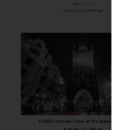
zzgl.
Versand
Lieferzeit: ca. 10 Werktage
Dieses Produkt weist mehrere Varianten auf. Die Optionen können auf der Produktseite gewählt werden
EZ00411 Powder Tower At the Speed of Light
€
24,90
–
€
1.099,00