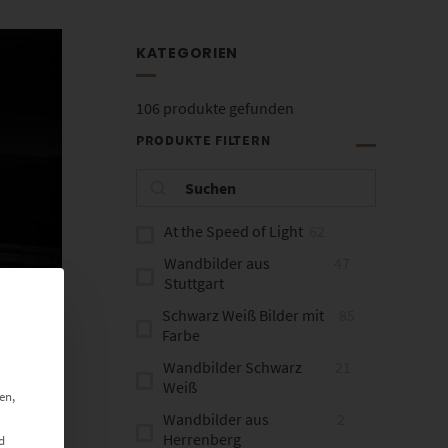
KATEGORIEN
106
produkte gefunden
PRODUKTE FILTERN
At the Speed of Light
62
Wandbilder aus
47
Stuttgart
Schwarz Weiß Bilder mit
85
Farbe
Wandbilder Schwarz
21
Weiß
en,
Wandbilder aus
2
Herrenberg
d