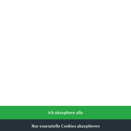
Enthält 19% Mwst.
zzgl.
Versand
Lieferzeit: ca. 10 Werktage
Dieses Produkt weist mehrere Varianten auf. Die Optionen können auf der Produktseite gewählt werden
Ich akzeptiere alle
Nur essenzielle Cookies akzeptieren
EZ00149 Speeding Stars