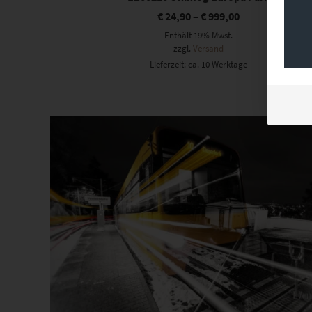
€
24,90
–
€
999,00
Enthält 19% Mwst.
zzgl.
Versand
Lieferzeit: ca. 10 Werktage
Dieses Produkt weist mehrere Varianten auf. Die Optionen können auf der Produktseite gewählt werden