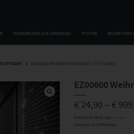
ER
WANDBILDER AUF LEINWAND
POSTER
BILDER FÜRS
STUTTGART
EZ00600 WEIHNACHTSMARKT STUTTGART
EZ00600 Weihn
€
24,90
–
€
999
Enthält 19% Mwst.
zzgl.
Versand
Lieferzeit: ca. 10 Werktage