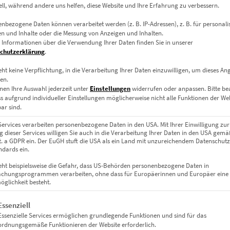
ell, während andere uns helfen, diese Website und Ihre Erfahrung zu verbessern.
ehalten und mit einem einzelnen roten Lichtakzent versehen, wird
nbezogene Daten können verarbeitet werden (z. B. IP-Adressen), z. B. für personalis
n und Inhalte oder die Messung von Anzeigen und Inhalten.
 Informationen über die Verwendung Ihrer Daten finden Sie in unserer
chutzerklärung
.
museum & Lichterspiel
eht keine Verpflichtung, in die Verarbeitung Ihrer Daten einzuwilligen, um dieses An
en.
Schlossplatz Stuttgart – eingefangen bei Nacht, mit einer präzise 
nen Ihre Auswahl jederzeit unter
Einstellungen
widerrufen oder anpassen.
Bitte b
nochromie zieht den Blick magisch an. Die Komposition vereint Ruh
ss aufgrund individueller Einstellungen möglicherweise nicht alle Funktionen der We
ar sind.
Services verarbeiten personenbezogene Daten in den USA. Mit Ihrer Einwilligung zur
 dieser Services willigen Sie auch in die Verarbeitung Ihrer Daten in den USA gemäß
lit. a GDPR ein. Der EuGH stuft die USA als ein Land mit unzureichendem Datenschut
 starke Raumwirkung
dards ein.
eht beispielsweise die Gefahr, dass US-Behörden personenbezogene Daten in
chungsprogrammen verarbeiten, ohne dass für Europäerinnen und Europäer eine
mm Acrylglas, rückseitig auf Alu-Dibond kaschiert. Für moderne, de
glichkeit besteht.
gt eine Liste der Service-Gruppen, für die eine Einwilligung erteil
Essenziell
Essenzielle Services ermöglichen grundlegende Funktionen und sind für das
ordnungsgemäße Funktionieren der Website erforderlich.