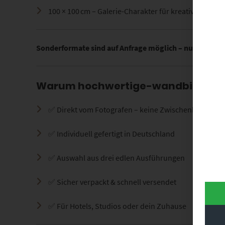
100 × 100 cm – Galerie-Charakter für kreative Arbeit
Sonderformate sind auf Anfrage möglich – nutze dazu 
Warum hochwertige-wandbilder.d
✅ Direkt vom Fotografen – keine Zwischenhändler
✅ Individuell gefertigt in Deutschland
✅ Auswahl aus drei edlen Ausführungen
✅ Sicher verpackt & schnell versendet
✅ Für Hotels, Studios oder dein Zuhause