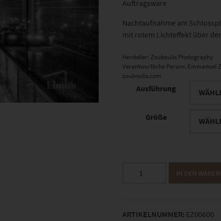
Auftragsware
Nachtaufnahme am Schlosspla
mit rotem Lichteffekt über d
Hersteller:
Zouboulis Photography
Verantwortliche Person:
Emmanuel Z
zouboulis.com
Ausführung
Größe
EZ00600
IN DEN WARE
Weihnachtsmarkt
Stuttgart
Menge
ARTIKELNUMMER:
EZ00600