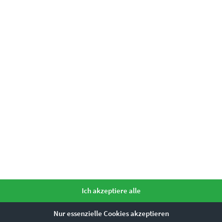
swelten
einfach unser
Kontaktformular
e?
Ich akzeptiere alle
Nur essenzielle Cookies akzeptieren