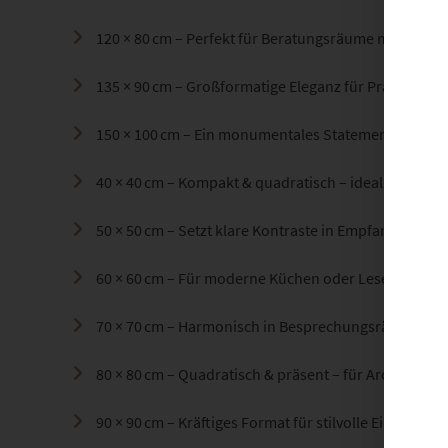
120 × 80 cm – Perfekt für Beratungsräume mit Stil
135 × 90 cm – Großformatige Eleganz für Praxen ode
150 × 100 cm – Ein monumentales Statement für Hot
40 × 40 cm – Kompakt & quadratisch – ideal für Gale
50 × 50 cm – Setzt klare Kontraste in Empfangsberei
60 × 60 cm – Für moderne Küchen oder Leseecken
70 × 70 cm – Harmonisch in Besprechungsräumen od
80 × 80 cm – Quadratisch & präsent – für Architektu
90 × 90 cm – Kräftiges Format für stilvolle Eingangsb