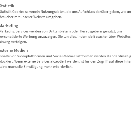
t dem Motiv einen künstlerisch-authentischen Charakter.
Statistik
Statistik-Cookies sammeln Nutzungsdaten, die uns Aufschluss darüber geben, wie un
Besucher mit unserer Website umgehen.
Marketing
– flexibel einsetzbar für individuelle Gestaltungsideen.
Marketing Services werden von Drittanbietern oder Herausgebern genutzt, um
personalisierte Werbung anzuzeigen. Sie tun dies, indem sie Besucher über Websites
hinweg verfolgen.
Externe Medien
Inhalte von Videoplattformen und Social-Media-Plattformen werden standardmäßi
auf dein Raumkonzept
blockiert. Wenn externe Services akzeptiert werden, ist für den Zugriff auf diese Inha
keine manuelle Einwilligung mehr erforderlich.
eschenk
mmer
rtezonen
n
r Büro