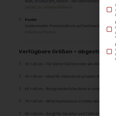
Matt, strukturiert, stilvoll – die Oberfläche verleih
Details zu Leinwandbildern
Poster
Seidenmatter Premiumdruck auf hochwertigem Papier 
Details zu Postern
Verfügbare Größen – abgestimmt 
30 × 20 cm – Für kleine Flächen oder als stilvolles G
45 × 30 cm – Ideal für Akzente im privaten Arbeitszi
60 × 40 cm – Bringt winterliche Ruhe in moderne Wa
75 × 50 cm – Wirkt harmonisch in hellen Wohnräume
90 × 60 cm – Sorgt für Struktur und Tiefe im Flur ode