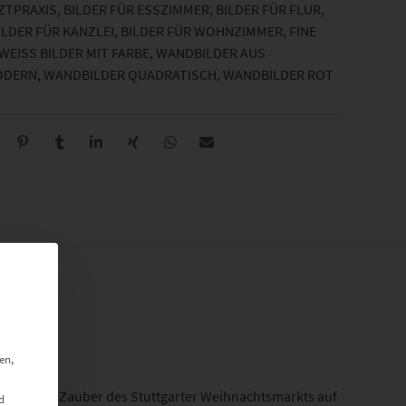
RZTPRAXIS
,
BILDER FÜR ESSZIMMER
,
BILDER FÜR FLUR
,
ILDER FÜR KANZLEI
,
BILDER FÜR WOHNZIMMER
,
FINE
EISS BILDER MIT FARBE
,
WANDBILDER AUS
ODERN
,
WANDBILDER QUADRATISCH
,
WANDBILDER ROT
en,
d fängt den Zauber des Stuttgarter Weihnachtsmarkts auf
d