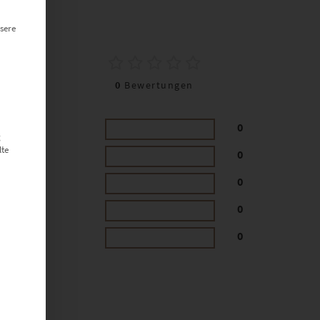
sere
0
0
Bewertungen
0
g
lte
0
0
0
0