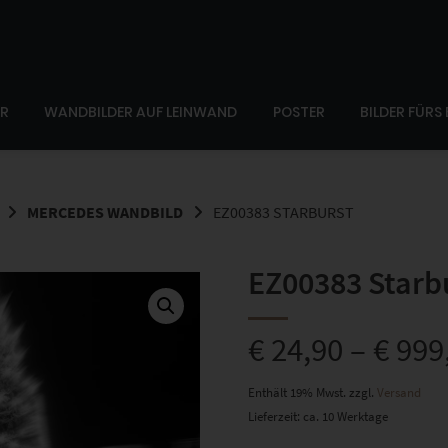
ER
WANDBILDER AUF LEINWAND
POSTER
BILDER FÜRS
MERCEDES WANDBILD
EZ00383 STARBURST
EZ00383 Starb
€
24,90
–
€
999
Enthält 19% Mwst.
zzgl.
Versand
Lieferzeit: ca. 10 Werktage