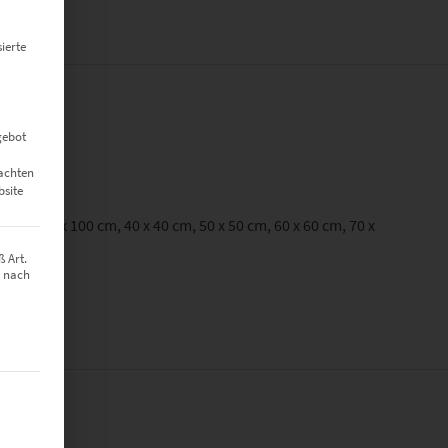
ierte
gebot
eachten
bsite
0 cm, 150 x 100 cm, 40 x 40 cm, 50 x 50 cm, 60 x 60 cm, 70 x
 Art.
z nach
t werden kann. Die erste Service-Gruppe ist essenziell und kann nich