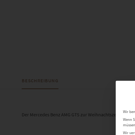
BESCHREIBUNG
Wir ben
Der Mercedes Benz AMG GTS zur Weihnachtszeit am Markt
Wenn Si
müssen 
Wir ver