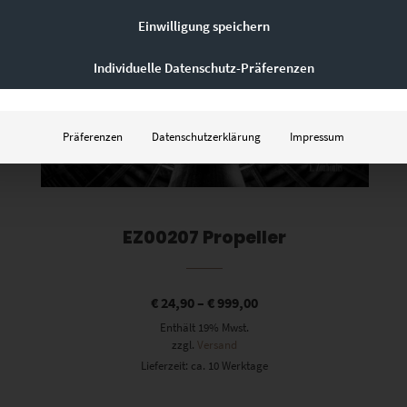
Einwilligung speichern
Individuelle Datenschutz-Präferenzen
Präferenzen
Datenschutzerklärung
Impressum
EZ00207 Propeller
€
24,90
–
€
999,00
Enthält 19% Mwst.
zzgl.
Versand
Lieferzeit: ca. 10 Werktage