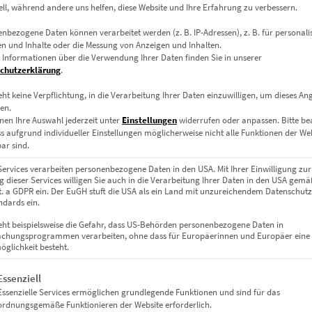
ell, während andere uns helfen, diese Website und Ihre Erfahrung zu verbessern.
nbezogene Daten können verarbeitet werden (z. B. IP-Adressen), z. B. für personalis
n und Inhalte oder die Messung von Anzeigen und Inhalten.
 Informationen über die Verwendung Ihrer Daten finden Sie in unserer
chutzerklärung
.
eht keine Verpflichtung, in die Verarbeitung Ihrer Daten einzuwilligen, um dieses An
en.
nen Ihre Auswahl jederzeit unter
Einstellungen
widerrufen oder anpassen.
Bitte b
ss aufgrund individueller Einstellungen möglicherweise nicht alle Funktionen der We
Leinwand auf Keilrahmen, Acrylglas
ar sind.
m, 45 x 30 cm, 60 x 40 cm, 75 x 50 cm, 90 x 60 cm, 120 x 80 cm, 135 x 9
Services verarbeiten personenbezogene Daten in den USA. Mit Ihrer Einwilligung zur
 x 80 cm, 90 x 90 cm, 100 x 100 cm
 dieser Services willigen Sie auch in die Verarbeitung Ihrer Daten in den USA gemäß
lit. a GDPR ein. Der EuGH stuft die USA als ein Land mit unzureichendem Datenschut
dards ein.
eht beispielsweise die Gefahr, dass US-Behörden personenbezogene Daten in
chungsprogrammen verarbeiten, ohne dass für Europäerinnen und Europäer eine
glichkeit besteht.
gt eine Liste der Service-Gruppen, für die eine Einwilligung erteil
Essenziell
Essenzielle Services ermöglichen grundlegende Funktionen und sind für das
ordnungsgemäße Funktionieren der Website erforderlich.