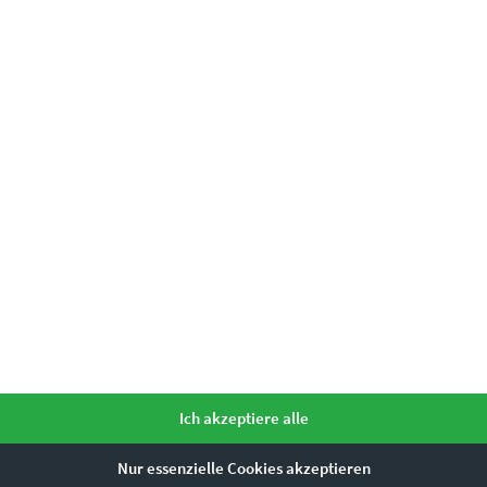
mme ihr zu.
*
Ähnliche Produkte
Ich akzeptiere alle
Dieses Produkt weist mehrere Varianten auf. Die Optionen können auf der Produktseite gewählt werden
Nur essenzielle Cookies akzeptieren