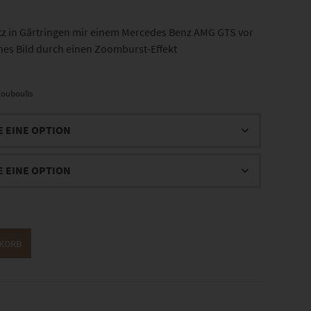
 in Gärtringen mir einem Mercedes Benz AMG GTS vor
es Bild durch einen Zoomburst-Effekt
ouboulis
NKORB