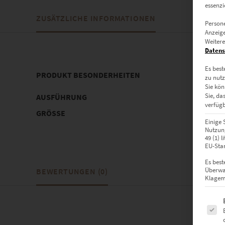
essenzi
ZUSÄTZLICHE INFORMATIONEN
Persone
Anzeige
Weitere
Datens
Es best
PRODUKT BESONDERHEITEN
zu nutz
Sie kön
Sie, da
AUSFÜHRUNG
Poster, 
verfügb
GRÖSSE
30 x 20 c
Einige 
70 cm, 80
Nutzung
49 (1) 
EU-Stan
Es best
Überwa
BEWERTUNGEN (0)
Klagemö
Es fol