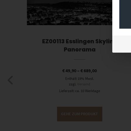
EZ00113 Esslingen Skyline
Panorama
€
49,90
–
€
689,00
er
Enthält 19% Mwst.
zzgl.
Versand
Lieferzeit: ca. 10 Werktage
GEHE ZUM PRODUKT