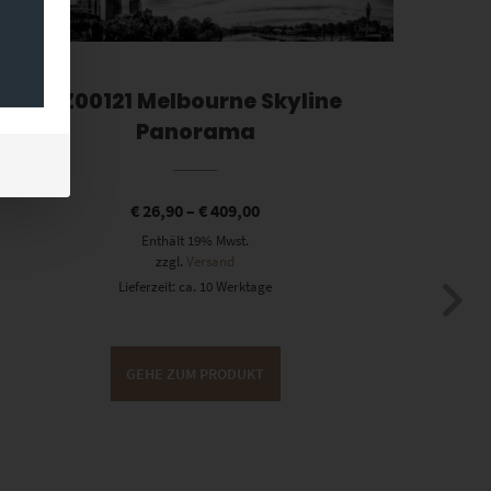
EZ00121 Melbourne Skyline
Panorama
€
26,90
–
€
409,00
Enthält 19% Mwst.
zzgl.
Versand
Lieferzeit: ca. 10 Werktage
GEHE ZUM PRODUKT