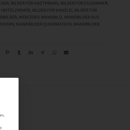
LDER
,
BILDER FÜR ARZTPRAXIS
,
BILDER FÜR ESSZIMMER
,
R HOTELZIMMER
,
BILDER FÜR KANZLEI
,
BILDER FÜR
NDBILDER
,
MERCEDES WANDBILD
,
WANDBILDER AUS
MODERN
,
WANDBILDER QUADRATISCH
,
WANDBILDER
en,
d