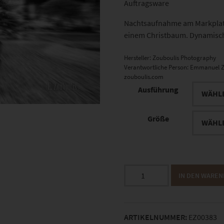
Auftragsware
Nachtsaufnahme am Markplatz
einem Christbaum. Dynamisch
Hersteller:
Zouboulis Photography
Verantwortliche Person:
Emmanuel Z
zouboulis.com
Ausführung
Größe
EZ00383
IN DEN WARE
Starburst
Menge
ARTIKELNUMMER:
EZ00383