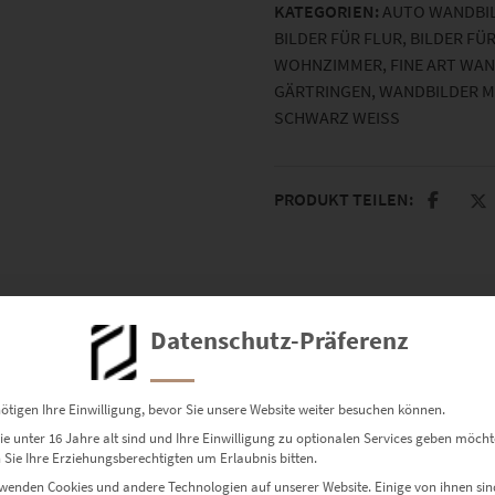
KATEGORIEN:
AUTO WANDBI
BILDER FÜR FLUR
,
BILDER FÜ
WOHNZIMMER
,
FINE ART WA
GÄRTRINGEN
,
WANDBILDER 
SCHWARZ WEISS
PRODUKT TEILEN:
Datenschutz-Präferenz
ötigen Ihre Einwilligung, bevor Sie unsere Website weiter besuchen können.
platz in Gärtringen bei Nacht
e unter 16 Jahre alt sind und Ihre Einwilligung zu optionalen Services geben möcht
Sie Ihre Erziehungsberechtigten um Erlaubnis bitten.
wenden Cookies und andere Technologien auf unserer Website. Einige von ihnen sin