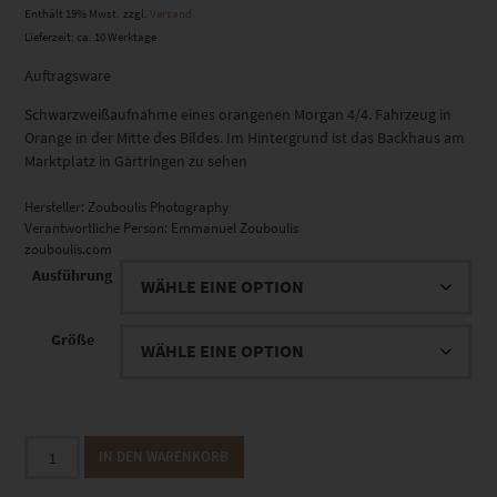
Enthält 19% Mwst.
zzgl.
Versand
Lieferzeit: ca. 10 Werktage
Auftragsware
Schwarzweißaufnahme eines orangenen Morgan 4/4. Fahrzeug in
Orange in der Mitte des Bildes. Im Hintergrund ist das Backhaus am
Marktplatz in Gärtringen zu sehen
Hersteller:
Zouboulis Photography
Verantwortliche Person:
Emmanuel Zouboulis
zouboulis.com
Ausführung
Größe
EZ00809
IN DEN WARENKORB
Morgan
4/4