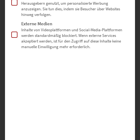
Herausgebern genutzt, um personalisierte Werbung
0
anzuzeigen. Sie tun dies, indem sie Besucher über Websites
hinweg verfolgen.
0
Externe Medien
Inhalte von Videoplattformen und Social-Media-Plattformen
0
werden standardmäßig blockiert. Wenn externe Services
akzeptiert werden, ist für den Zugriff auf diese Inhalte keine
0
manuelle Einwilligung mehr erforderlich.
0
Bewertungen
Es gibt noch keine Bewertungen.
SCHREIBE DIE ERSTE BEWERTUNG FÜR „EZ00809 MORGAN 4/4“