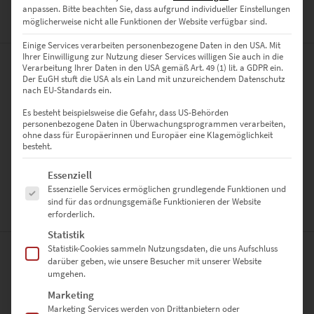
anpassen.
Bitte beachten Sie, dass aufgrund individueller Einstellungen
möglicherweise nicht alle Funktionen der Website verfügbar sind.
ZUSÄTZLICHE INFORMATIONEN
Einige Services verarbeiten personenbezogene Daten in den USA. Mit
Ihrer Einwilligung zur Nutzung dieser Services willigen Sie auch in die
Verarbeitung Ihrer Daten in den USA gemäß Art. 49 (1) lit. a GDPR ein.
PRODUKT BESONDERHEITEN
Der EuGH stuft die USA als ein Land mit unzureichendem Datenschutz
nach EU-Standards ein.
AUSFÜHRUNG
Es besteht beispielsweise die Gefahr, dass US-Behörden
Poster, Leinwand auf Keilrahmen, Acrylglas
personenbezogene Daten in Überwachungsprogrammen verarbeiten,
ohne dass für Europäerinnen und Europäer eine Klagemöglichkeit
GRÖSSE
besteht.
30 x 20 cm, 45 x 30 cm, 60 x 40 cm, 75 x 50 cm, 90 x 60 cm, 120 x 80
Es folgt eine Liste der Service-Gruppen, für die eine Einwilligung erte
Essenziell
cm, 135 x 90 cm, 150 x 100 cm
Essenzielle Services ermöglichen grundlegende Funktionen und
sind für das ordnungsgemäße Funktionieren der Website
BEWERTUNGEN (0)
erforderlich.
Statistik
Statistik-Cookies sammeln Nutzungsdaten, die uns Aufschluss
0
darüber geben, wie unsere Besucher mit unserer Website
umgehen.
Marketing
0
Bewertungen
Marketing Services werden von Drittanbietern oder