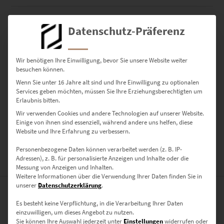
Menge
ARTIKELNUMMER:
EZ00809
Datenschutz-Präferenz
KATEGORIEN:
AUTO WANDBILDER
,
BILDER FÜR ARZTPRAXIS
,
BILDER FÜR ESSZIMMER
,
BILDER FÜR FLUR
,
BILDER FÜR
HOTELZIMMER
,
BILDER FÜR KANZLEI
,
BILDER FÜR
Wir benötigen Ihre Einwilligung, bevor Sie unsere Website weiter
TREPPENAUFGANG
,
BILDER FÜR WOHNZIMMER
,
FINE ART
besuchen können.
WANDBILDER
,
SCHWARZ WEISS BILDER MIT FARBE
,
WANDBILDER
AUS GÄRTRINGEN
,
WANDBILDER HOCHFORMAT
,
WANDBILDER
Wenn Sie unter 16 Jahre alt sind und Ihre Einwilligung zu optionalen
Services geben möchten, müssen Sie Ihre Erziehungsberechtigten um
MODERN
Erlaubnis bitten.
Wir verwenden Cookies und andere Technologien auf unserer Website.
Einige von ihnen sind essenziell, während andere uns helfen, diese
PRODUKT TEILEN:
Website und Ihre Erfahrung zu verbessern.
Personenbezogene Daten können verarbeitet werden (z. B. IP-
Adressen), z. B. für personalisierte Anzeigen und Inhalte oder die
BESCHREIBUNG
Messung von Anzeigen und Inhalten.
Weitere Informationen über die Verwendung Ihrer Daten finden Sie in
unserer
Datenschutzerklärung
.
Ein Morgan 4/4 mit seiner einzigartigen “Morgan Orange” – Farbe
Es besteht keine Verpflichtung, in die Verarbeitung Ihrer Daten
vor dem Backhaus am Marktplatz in Gärtringen.
einzuwilligen, um dieses Angebot zu nutzen.
Sie können Ihre Auswahl jederzeit unter
Einstellungen
widerrufen oder