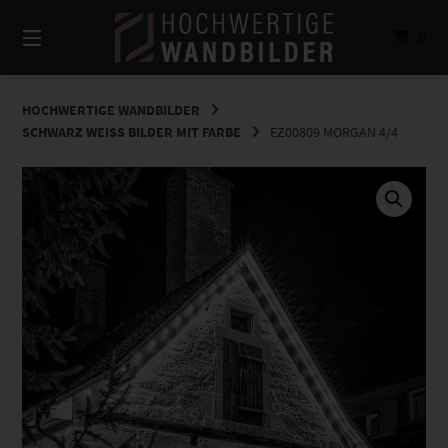
Springe
zum
0
Inhalt
HOCHWERTIGE WANDBILDER
SCHWARZ WEISS BILDER MIT FARBE
EZ00809 MORGAN 4/4