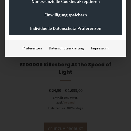
Nur essenzielle Cookies akzeptieren
Einwilligung speichern
Individuelle Datenschutz-Präferenzen
Präferenzen
Datenschutzerklärung
Impressum
EZ00009 Killesberg At the Speed of
Light
€
24,90
–
€
1.099,00
Enthält 19% Mwst.
zzgl.
Versand
Lieferzeit: ca. 10 Werktage
GEHE ZUM PRODUKT