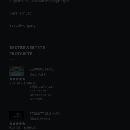
Allgemeine Geschäftsbedingungen
Datenschutz
Bestellvorgang
BESTBEWERTETE
PRODUKTE
EZ00001 Moby
Dick Vol II
–
€
24,90
€
999,00
Bewertet mit
5.00
von 5
Enthält 19% Mwst.
zzgl.
Versand
Lieferzeit: ca. 10
Werktage
EZ00077 SLS AMG
Black Series
–
€
24,90
€
999,00
Bewertet mit