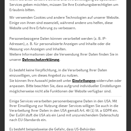
Services geben möchten, müssen Sie Ihre Erziehungsberechtigten um
Moderne Poster Kaufen
Erlaubnis bitten.
Wir verwenden Cookies und andere Technologien auf unserer Website.
Einige von ihnen sind essenziell, während andere uns helfen, diese
Website und Ihre Erfahrung zu verbessern.
Hier im Shop hast du zudem eine tolle Auswahl an hochwertigen
modernen Postern, die in verschiedenen Größen bestellt werden
Personenbezogene Daten können verarbeitet werden (z. B. IP-
können. Bei den Postern sind Architekturmotive und Bilder aus
Adressen), z. B. für personalisierte Anzeigen und Inhalte oder die
dem Bereich Chromakey sehr beliebt. Entdecke diese innovative
Messung von Anzeigen und Inhalten.
Weitere Informationen über die Verwendung Ihrer Daten finden Sie in
Kunstfotografie bei der
Schwarz-Weiß-Bilder mit Farbeffekten
unserer
Datenschutzerklärung
.
gestylt werden.
Es besteht keine Verpflichtung, in die Verarbeitung Ihrer Daten
einzuwilligen, um dieses Angebot zu nutzen.
Sie können Ihre Auswahl jederzeit unter
Einstellungen
widerrufen oder
Moderne Wandbilder mit
anpassen.
Bitte beachten Sie, dass aufgrund individueller Einstellungen
möglicherweise nicht alle Funktionen der Website verfügbar sind.
überraschender Message
Einige Services verarbeiten personenbezogene Daten in den USA. Mit
Ihrer Einwilligung zur Nutzung dieser Services willigen Sie auch in die
Verarbeitung Ihrer Daten in den USA gemäß Art. 49 (1) lit. a GDPR ein.
Der EuGH stuft die USA als ein Land mit unzureichendem Datenschutz
Kaum hat man sich an innovative Techniken und
nach EU-Standards ein.
Herausforderungen gewöhnt, stehen neue Veränderungen vor der
Es besteht beispielsweise die Gefahr, dass US-Behörden