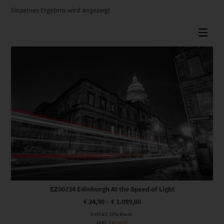
Einzelnes Ergebnis wird angezeigt
Dieses Produkt weist mehrere Varianten auf. Die Optionen können auf der Produktseite gewählt werden
EZ00734 Edinburgh At the Speed of Light
€
24,90
–
€
1.099,00
Enthält 19% Mwst.
zzgl.
Versand