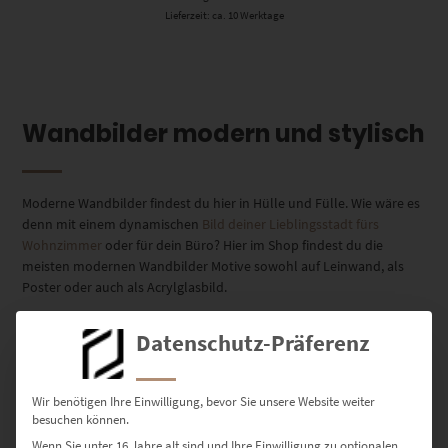
Lieferzeit: ca. 10 Werktage
Wandbilder modern und stylisch
Moderne Wandbilder findest du hier in Hülle und Fülle. Wie wäre es
denn mit einem dynamischen
Bild deiner Lieblingsstadt fürs
Wohnzimmer
oder für dein Büro? Hier im Shop findest du die
meisten modernen Wandbilder Motive sowohl auf Leinwand, als
Poster oder auch als Acrylglasbild.
Positive Stimmung kommt auf, sobald du die Fotos siehst. Sie
Datenschutz-Präferenz
charakterisieren unverwechselbar das Zuhause, das dir Ruhe gönnt.
Diese Kraft entfalten nur Wanddekorationen, an denen man lange
festhält.
Wir benötigen Ihre Einwilligung, bevor Sie unsere Website weiter
besuchen können.
Wenn Sie unter 16 Jahre alt sind und Ihre Einwilligung zu optionalen