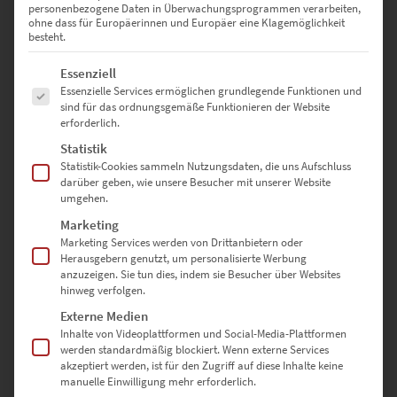
Tür. Der Puls der Zeit ist spannend, weckt aber auch die Sehnsucht
personenbezogene Daten in Überwachungsprogrammen verarbeiten,
nach Beständigkeit. Den Kontrast fangen moderne Wandbilder
ohne dass für Europäerinnen und Europäer eine Klagemöglichkeit
besteht.
vielsagend ein. Stets fließt der Verkehr durch die Spreemetropole,
von der inspirierende Impulse ausgehen. Die Facette verdeutlichen
Es folgt eine Liste der Service-Gruppen, für die eine Einwilligung erte
Essenziell
die vorbeischnellenden Farblinien auf der Schwarz-Weiß-Fotografie.
Essenzielle Services ermöglichen grundlegende Funktionen und
Die urbane Dynamik beeindruckt die erhabene Friedenssäule nicht.
sind für das ordnungsgemäße Funktionieren der Website
Sie bleibt, wie und wo sie ist. Zumindest fast: Das 1873 am
erforderlich.
Königsplatz fertiggestellte Monument zog 1939 zum Großen Stern
Statistik
um. Ähnliche Assoziationen wecken
topmoderne Fotografien von
Statistik-Cookies sammeln Nutzungsdaten, die uns Aufschluss
London
mit buntem Lichtschweif, der über die historische Tower
darüber geben, wie unsere Besucher mit unserer Website
Bridge saust. Die künstlerische Botschaft: Kaum etwas ist so
umgehen.
verlässlich wie der Wandel der Zeit. So wird das Dynamische zum
Beständigen und wirkt überraschend vertraut.
Marketing
Marketing Services werden von Drittanbietern oder
Herausgebern genutzt, um personalisierte Werbung
anzuzeigen. Sie tun dies, indem sie Besucher über Websites
hinweg verfolgen.
Architektonische
Externe Medien
Leinwandbilder, die modern
Inhalte von Videoplattformen und Social-Media-Plattformen
werden standardmäßig blockiert. Wenn externe Services
fotografiert sind
akzeptiert werden, ist für den Zugriff auf diese Inhalte keine
manuelle Einwilligung mehr erforderlich.