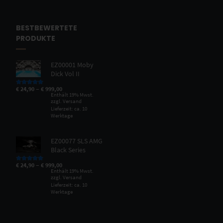
BESTBEWERTETE
PRODUKTE
EZ00001 Moby
Dick Vol II
–
€
24,90
€
999,00
Bewertet mit
5.00
von 5
Enthält 19% Mwst.
zzgl.
Versand
Lieferzeit: ca. 10
Werktage
EZ00077 SLS AMG
Black Series
–
€
24,90
€
999,00
Bewertet mit
5.00
von 5
Enthält 19% Mwst.
zzgl.
Versand
Lieferzeit: ca. 10
Werktage