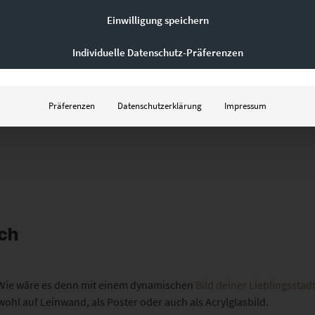
Einwilligung speichern
Individuelle Datenschutz-Präferenzen
Präferenzen
Datenschutzerklärung
Impressum
ch
. Wie wäre es denn mit einem dynamischen
Bild deiner Lieblingssta
hl auf Leinwand, als Poster oder auch als Acrylglasbild.