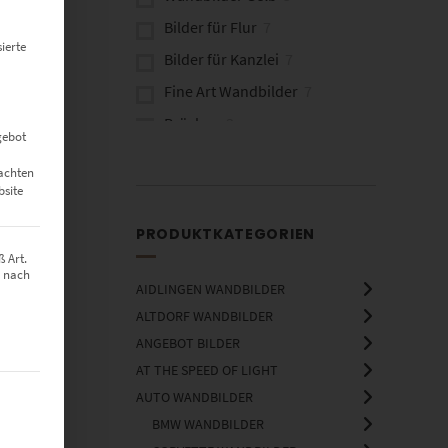
Bilder für Flur
7
ierte
Bilder für Kanzlei
7
Fine Art Wandbilder
7
Brücken
3
gebot
eachten
bsite
PRODUKTKATEGORIEN
 Art.
z nach
AIDLINGEN WANDBILDER
ALTDORF WANDBILDER
ANGEBOT BILDER
AT THE SPEED OF LIGHT
t werden kann. Die erste Service-Gruppe ist essenziell und kann nich
AUTO WANDBILDER
BMW WANDBILDER