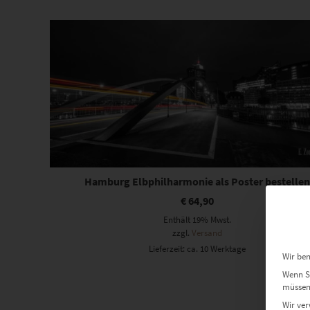
sortiert
Hamburg Elbphilharmonie als Poster bestelle
€
64,90
Enthält 19% Mwst.
zzgl.
Versand
Lieferzeit: ca. 10 Werktage
Wir ben
Wenn Si
müssen 
Wir ver