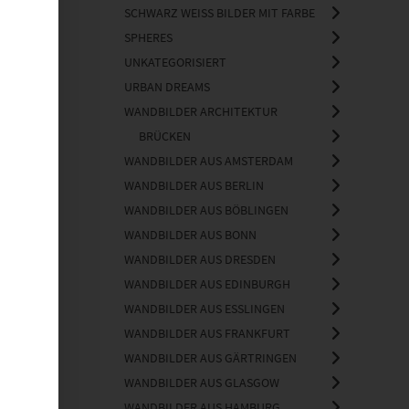
SCHWARZ WEISS BILDER MIT FARBE
SPHERES
UNKATEGORISIERT
URBAN DREAMS
WANDBILDER ARCHITEKTUR
BRÜCKEN
WANDBILDER AUS AMSTERDAM
WANDBILDER AUS BERLIN
WANDBILDER AUS BÖBLINGEN
WANDBILDER AUS BONN
WANDBILDER AUS DRESDEN
WANDBILDER AUS EDINBURGH
WANDBILDER AUS ESSLINGEN
WANDBILDER AUS FRANKFURT
WANDBILDER AUS GÄRTRINGEN
WANDBILDER AUS GLASGOW
WANDBILDER AUS HAMBURG