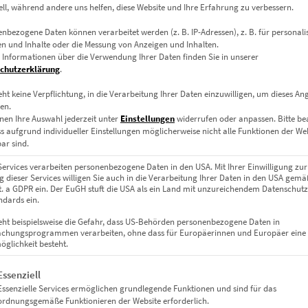
ell, während andere uns helfen, diese Website und Ihre Erfahrung zu verbessern.
nbezogene Daten können verarbeitet werden (z. B. IP-Adressen), z. B. für personalis
Dieses Produkt weist mehrere Varianten auf. Die Optionen können auf der Produktseite gewählt werden
n und Inhalte oder die Messung von Anzeigen und Inhalten.
 Informationen über die Verwendung Ihrer Daten finden Sie in unserer
chutzerklärung
.
eht keine Verpflichtung, in die Verarbeitung Ihrer Daten einzuwilligen, um dieses An
en.
nen Ihre Auswahl jederzeit unter
Einstellungen
widerrufen oder anpassen.
Bitte b
ss aufgrund individueller Einstellungen möglicherweise nicht alle Funktionen der We
ar sind.
Services verarbeiten personenbezogene Daten in den USA. Mit Ihrer Einwilligung zur
 dieser Services willigen Sie auch in die Verarbeitung Ihrer Daten in den USA gemäß
lit. a GDPR ein. Der EuGH stuft die USA als ein Land mit unzureichendem Datenschut
dards ein.
eht beispielsweise die Gefahr, dass US-Behörden personenbezogene Daten in
chungsprogrammen verarbeiten, ohne dass für Europäerinnen und Europäer eine
glichkeit besteht.
EZ00936 Lichtspiele Hamburg
€
24,90
–
€
1.099,00
gt eine Liste der Service-Gruppen, für die eine Einwilligung erteil
Essenziell
Enthält 19% Mwst.
Essenzielle Services ermöglichen grundlegende Funktionen und sind für das
zzgl.
Versand
ordnungsgemäße Funktionieren der Website erforderlich.