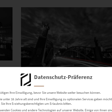
Dieses Produkt weist mehrere Varianten auf. Die Optionen können auf der Produktseite gewählt werden
n
Datenschutz-Präferenz
EZ00973 Brooksbrücke Hamburg At the Speed of 
€
24,90
–
€
1.099,00
ötigen Ihre Einwilligung, bevor Sie unsere Website weiter besuchen können.
Enthält 19% Mwst.
e unter 16 Jahre alt sind und Ihre Einwilligung zu optionalen Services geben möcht
zzgl.
Versand
Sie Ihre Erziehungsberechtigten um Erlaubnis bitten.
Lieferzeit: ca. 10 Werktage
wenden Cookies und andere Technologien auf unserer Website. Einige von ihnen sin