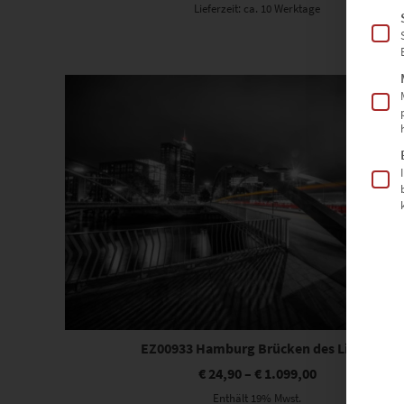
Lieferzeit: ca. 10 Werktage
Dieses Produkt weist mehrere Varianten auf. Die Optionen können auf der Produktseite gewählt werden
EZ00933 Hamburg Brücken des Lichts
€
24,90
–
€
1.099,00
Enthält 19% Mwst.