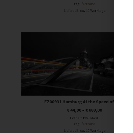
zzgl.
Versand
Lieferzeit: ca. 10 Werktage
Dieses Produkt weist mehrere Varianten auf. Die Optionen können auf der Produktseite gewählt werden
EZ00931 Hamburg At the Speed of Light
€
44,90
–
€
689,00
Enthält 19% Mwst.
zzgl.
Versand
Lieferzeit: ca. 10 Werktage