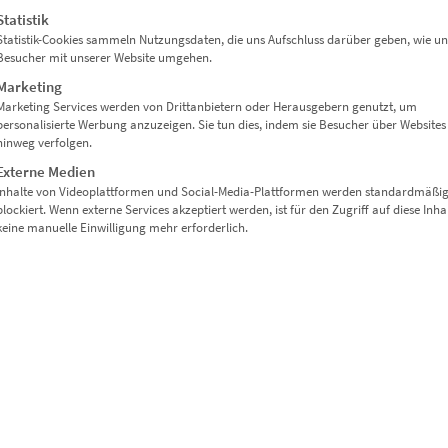
Lieferzeit: ca. 10 Werktage
Statistik
Statistik-Cookies sammeln Nutzungsdaten, die uns Aufschluss darüber geben, wie un
Besucher mit unserer Website umgehen.
Dieses Produkt weist mehrere Varianten auf. Die Optionen können auf der Produktseite gewählt werden
Marketing
Marketing Services werden von Drittanbietern oder Herausgebern genutzt, um
personalisierte Werbung anzuzeigen. Sie tun dies, indem sie Besucher über Websites
hinweg verfolgen.
Externe Medien
Inhalte von Videoplattformen und Social-Media-Plattformen werden standardmäßi
blockiert. Wenn externe Services akzeptiert werden, ist für den Zugriff auf diese Inha
keine manuelle Einwilligung mehr erforderlich.
EZ00932 Hamburg Baumwall bei Nacht
€
24,90
–
€
1.099,00
Enthält 19% Mwst.