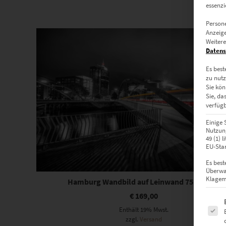
essenzi
Persone
Anzeige
Weitere
Datens
Es best
zu nutz
Sie kön
Sie, da
verfügb
Einige 
Nutzung
49 (1) 
EU-Stan
Es best
Überwa
Klagemö
Hamburg Wandbild auf Leinwand 75 x 50 cm
€
169,00
Es fol
Enthält 19% Mwst.
zzgl.
Versand