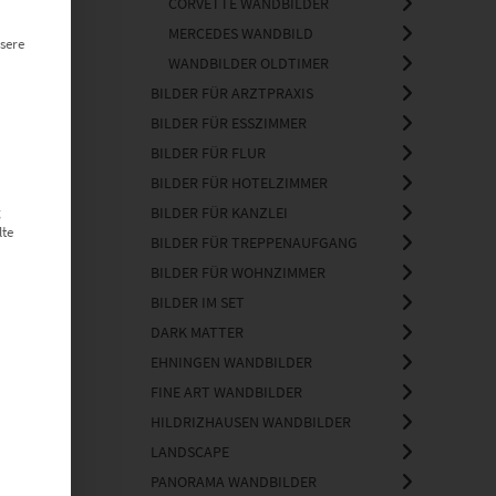
CORVETTE WANDBILDER
MERCEDES WANDBILD
sere
WANDBILDER OLDTIMER
BILDER FÜR ARZTPRAXIS
BILDER FÜR ESSZIMMER
BILDER FÜR FLUR
BILDER FÜR HOTELZIMMER
BILDER FÜR KANZLEI
g
lte
BILDER FÜR TREPPENAUFGANG
BILDER FÜR WOHNZIMMER
BILDER IM SET
DARK MATTER
EHNINGEN WANDBILDER
FINE ART WANDBILDER
HILDRIZHAUSEN WANDBILDER
LANDSCAPE
PANORAMA WANDBILDER