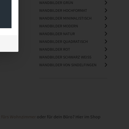
WANDBILDER GRÜN
WANDBILDER HOCHFORMAT
WANDBILDER MINIMALISTISCH
WANDBILDER MODERN
WANDBILDER NATUR
WANDBILDER QUADRATISCH
WANDBILDER ROT
WANDBILDER SCHWARZ WEISS
WANDBILDER VON SINDELFINGEN
dt fürs Wohnzimmer
oder für dein Büro? Hier im Shop