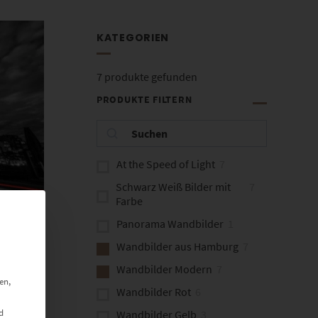
KATEGORIEN
7
produkte gefunden
PRODUKTE FILTERN
At the Speed of Light
7
Schwarz Weiß Bilder mit
7
Farbe
Panorama Wandbilder
1
Light
Wandbilder aus Hamburg
7
Wandbilder Modern
7
en,
Wandbilder Rot
6
d
Wandbilder Gelb
3