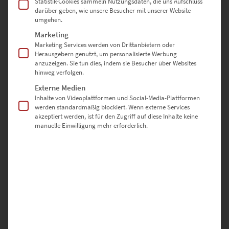
Statistik-Cookies sammeln Nutzungsdaten, die uns Aufschluss
Moderne Poster Kaufen
darüber geben, wie unsere Besucher mit unserer Website
umgehen.
Marketing
Hier im Shop hast du zudem eine tolle Auswahl an hochwertigen
Marketing Services werden von Drittanbietern oder
modernen Postern, die in verschiedenen Größen bestellt werden
Herausgebern genutzt, um personalisierte Werbung
anzuzeigen. Sie tun dies, indem sie Besucher über Websites
können. Bei den Postern sind Architekturmotive und Bilder aus
hinweg verfolgen.
dem Bereich Chromakey sehr beliebt. Entdecke diese innovative
Kunstfotografie bei der
Schwarz-Weiß-Bilder mit Farbeffekten
Externe Medien
gestylt werden.
Inhalte von Videoplattformen und Social-Media-Plattformen
werden standardmäßig blockiert. Wenn externe Services
akzeptiert werden, ist für den Zugriff auf diese Inhalte keine
manuelle Einwilligung mehr erforderlich.
Moderne Wandbilder mit
überraschender Message
Kaum hat man sich an innovative Techniken und
Herausforderungen gewöhnt, stehen neue Veränderungen vor der
Tür. Der Puls der Zeit ist spannend, weckt aber auch die Sehnsucht