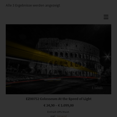
Nach
Alle 3 Ergebnisse werden angezeigt
Beliebtheit
sortiert
Dieses Produkt weist mehrere Varianten auf. Die Optionen können auf der Produktseite gewählt werden
EZ00752 Colosseum At the Speed of Light
€
24,90
–
€
1.099,00
Enthält 19% Mwst.
zzgl.
Versand