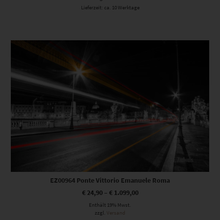
Lieferzeit: ca. 10 Werktage
Dieses Produkt weist mehrere Varianten auf. Die Optionen können auf der Produktseite gewählt werden
EZ00964 Ponte Vittorio Emanuele Roma
€
24,90
–
€
1.099,00
Enthält 19% Mwst.
zzgl.
Versand