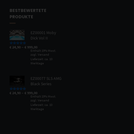
BESTBEWERTETE
PRODUKTE
EZ00001 Moby
Dick Vol II
–
€
24,90
€
999,00
Bewertet mit
5.00
von 5
Enthält 19% Mwst.
zzgl.
Versand
Lieferzeit: ca. 10
Werktage
EZ00077 SLS AMG
Black Series
–
€
24,90
€
999,00
Bewertet mit
5.00
von 5
Enthält 19% Mwst.
zzgl.
Versand
Lieferzeit: ca. 10
Werktage