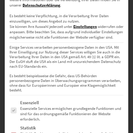
unserer
Datenschutzerklärung
.
Es besteht keine Verpflichtung, in die Verarbeitung Ihrer Daten
einzuwilligen, um dieses Angebot zu nutzen.
Sie können Ihre Auswahl jederzeit unter
Einstellungen
widerrufen oder
Wandbilder modern und stylisch
anpassen.
Bitte beachten Sie, dass aufgrund individueller Einstellungen
möglicherweise nicht alle Funktionen der Website verfügbar sind.
Einige Services verarbeiten personenbezogene Daten in den USA. Mit
Ihrer Einwilligung zur Nutzung dieser Services willigen Sie auch in die
Moderne Wandbilder findest du hier in Hülle und Fülle. Wie wäre es
Verarbeitung Ihrer Daten in den USA gemäß Art. 49 (1) lit. a GDPR ein.
denn mit einem dynamischen
Bild deiner Lieblingsstadt fürs
Der EuGH stuft die USA als ein Land mit unzureichendem Datenschutz
Wohnzimmer
oder für dein Büro? Hier im Shop findest du die
nach EU-Standards ein.
meisten modernen Wandbilder Motive sowohl auf Leinwand, als
Es besteht beispielsweise die Gefahr, dass US-Behörden
Poster oder auch als Acrylglasbild.
personenbezogene Daten in Überwachungsprogrammen verarbeiten,
ohne dass für Europäerinnen und Europäer eine Klagemöglichkeit
besteht.
Positive Stimmung kommt auf, sobald du die Fotos siehst. Sie
charakterisieren unverwechselbar das Zuhause, das dir Ruhe gönnt.
Es folgt eine Liste der Service-Gruppen, für die eine Einwilligung erte
Essenziell
Diese Kraft entfalten nur Wanddekorationen, an denen man lange
Essenzielle Services ermöglichen grundlegende Funktionen und
festhält.
sind für das ordnungsgemäße Funktionieren der Website
erforderlich.
Statistik