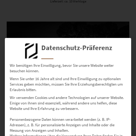
Lieferzeit: ca. 10 Werktage
Dieses Produkt weist mehrere Varianten auf. Die Optionen können auf der Produktseite gewählt werden
Datenschutz-Präferenz
Wir benötigen Ihre Einwilligung, bevor Sie unsere Website weiter
besuchen können.
Wenn Sie unter 16 Jahre alt sind und Ihre Einwilligung zu optionalen
Services geben möchten, müssen Sie Ihre Erziehungsberechtigten um
Erlaubnis bitten.
Wir verwenden Cookies und andere Technologien auf unserer Website.
Einige von ihnen sind essenziell, während andere uns helfen, diese
EZ00754 The Veins of Roma
Website und Ihre Erfahrung zu verbessern.
€
24,90
–
€
1.099,00
Personenbezogene Daten können verarbeitet werden (z. B. IP-
Enthält 19% Mwst.
Adressen), z. B. für personalisierte Anzeigen und Inhalte oder die
zzgl.
Versand
Messung von Anzeigen und Inhalten.
Lieferzeit: ca. 10 Werktage
Weitere Informationen über die Verwendung Ihrer Daten finden Sie in