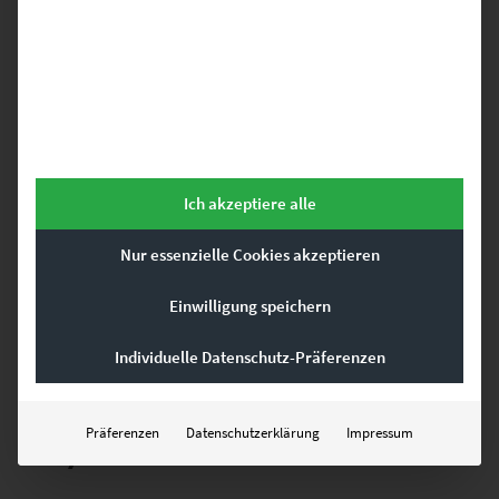
schöne Bilder mit Charakter
Sehr beliebt sind unter anderem auch
moderne Bilder in Schwarz-
Weiß
– sowohl aus dem Bereich der Architekturfotografie oder von
verschiedenen Städten. Beispielsweise schwarzweiße
Leinwandbilder von Frankfurt oder Berlin aber auch Schwarz-Weiß-
Wandbilder mit Farbe z.B. moderne Bilder in Grau-Rot oder in Gelb
geben jedem Raum einen zeitgemäßen Touch und finden großen
Anklang. Vielleicht ein Wandbild aus der Kategorie
„At the Speed of
Ich akzeptiere alle
Light“
?
Nur essenzielle Cookies akzeptieren
Leinwandbilder haben auf jeden Fall einen ganz eigenen Charme
und verleihen jedem Raum einen Galerie-Charakter. Von den
Einwilligung speichern
modernen Wandbildern sind als Leinwand-Ausführung
insbesondere die Bilder mit ortsbezogenen Motiven eine beliebte
Individuelle Datenschutz-Präferenzen
Wahl.
Präferenzen
Datenschutzerklärung
Impressum
Acrylbilder