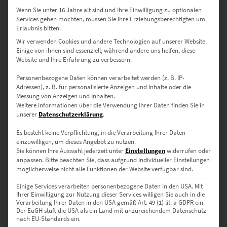
• Seidenmatter Kunstdruck auf Premiumpapier
Wenn Sie unter 16 Jahre alt sind und Ihre Einwilligung zu optionalen
• Flexibel einsetzbar – auch mit Rahmen ein Hingucker
Services geben möchten, müssen Sie Ihre Erziehungsberechtigten um
• Für designorientierte Privatpersonen & Reisefans
Erlaubnis bitten.
→
Details zu Postern
Wir verwenden Cookies und andere Technologien auf unserer Website.
Einige von ihnen sind essenziell, während andere uns helfen, diese
Website und Ihre Erfahrung zu verbessern.
Verfügbare Größen:
Personenbezogene Daten können verarbeitet werden (z. B. IP-
Adressen), z. B. für personalisierte Anzeigen und Inhalte oder die
30 × 20 cm
– Ideal für kleine Wandnischen mit großer
Messung von Anzeigen und Inhalten.
Aussagekraft
Weitere Informationen über die Verwendung Ihrer Daten finden Sie in
unserer
Datenschutzerklärung
.
45 × 30 cm
– Passt in Flure oder Wartezonen mit dezentem Stil
Es besteht keine Verpflichtung, in die Verarbeitung Ihrer Daten
einzuwilligen, um dieses Angebot zu nutzen.
60 × 40 cm
– Akzent für Besprechungsräume oder Wohnbereiche
Sie können Ihre Auswahl jederzeit unter
Einstellungen
widerrufen oder
anpassen.
Bitte beachten Sie, dass aufgrund individueller Einstellungen
75 × 50 cm
– Für Architekturbüros oder urbane Apartments
möglicherweise nicht alle Funktionen der Website verfügbar sind.
Einige Services verarbeiten personenbezogene Daten in den USA. Mit
90 × 60 cm
– Wirkt stark in Kreativbüros oder Hotelzimmern
Ihrer Einwilligung zur Nutzung dieser Services willigen Sie auch in die
Verarbeitung Ihrer Daten in den USA gemäß Art. 49 (1) lit. a GDPR ein.
120 × 80 cm
– Bringt römisches Flair in moderne Lounges oder
Der EuGH stuft die USA als ein Land mit unzureichendem Datenschutz
nach EU-Standards ein.
Kanzleien