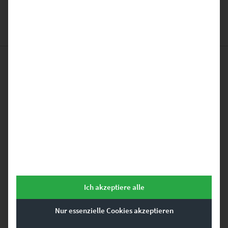
Das könnte dir auch
gefallen …
Dieses Produkt weist mehrere Varianten auf. Die Optionen können auf der Produktseite gewählt werden
Ich akzeptiere alle
Nur essenzielle Cookies akzeptieren