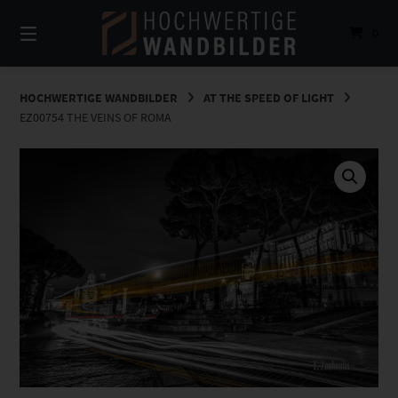
Springe
zum
0
Inhalt
HOCHWERTIGE WANDBILDER
AT THE SPEED OF LIGHT
EZ00754 THE VEINS OF ROMA