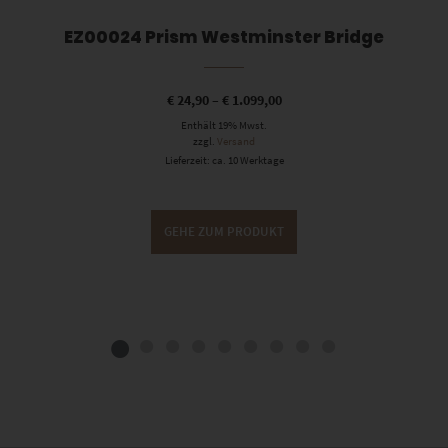
EZ00024 Prism Westminster Bridge
€
24,90
–
€
1.099,00
Enthält 19% Mwst.
zzgl.
Versand
Lieferzeit: ca. 10 Werktage
GEHE ZUM PRODUKT