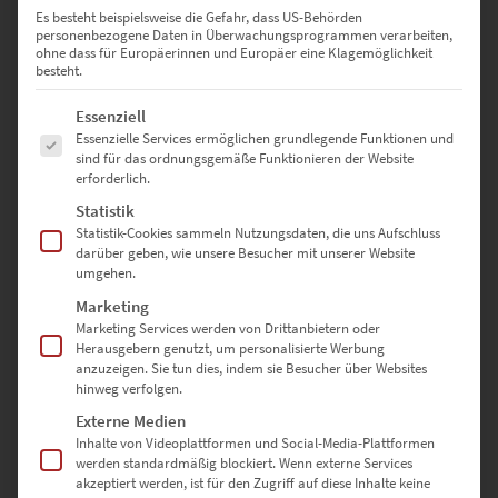
Es besteht beispielsweise die Gefahr, dass US-Behörden
135 × 90 cm
– Großzügig und präsent – perfekt für Ausstellungen
personenbezogene Daten in Überwachungsprogrammen verarbeiten,
ohne dass für Europäerinnen und Europäer eine Klagemöglichkeit
oder Foyers
besteht.
150 × 100 cm
– Für eindrucksvolle Inszenierung in Unternehmen
Es folgt eine Liste der Service-Gruppen, für die eine Einwilligung erte
Essenziell
oder Empfangsbereichen
Essenzielle Services ermöglichen grundlegende Funktionen und
sind für das ordnungsgemäße Funktionieren der Website
erforderlich.
Sonderformate sind auf Anfrage möglich – nutze dazu einfach
Statistik
unser
Kontaktformular
Statistik-Cookies sammeln Nutzungsdaten, die uns Aufschluss
darüber geben, wie unsere Besucher mit unserer Website
umgehen.
Warum hochwertige-wandbilder.de?
Marketing
Marketing Services werden von Drittanbietern oder
✅ Direkt vom Fotografen – keine Zwischenhändler
Herausgebern genutzt, um personalisierte Werbung
anzuzeigen. Sie tun dies, indem sie Besucher über Websites
hinweg verfolgen.
✅ Individuell gefertigt in Deutschland
Externe Medien
✅ Auswahl aus drei edlen Ausführungen
Inhalte von Videoplattformen und Social-Media-Plattformen
werden standardmäßig blockiert. Wenn externe Services
akzeptiert werden, ist für den Zugriff auf diese Inhalte keine
✅ Sicher verpackt & schnell versendet