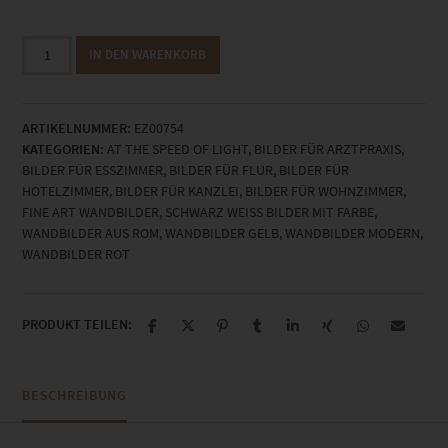
EZ00754
IN DEN WARENKORB
The
Veins
of
ARTIKELNUMMER:
EZ00754
Roma
KATEGORIEN:
AT THE SPEED OF LIGHT
,
BILDER FÜR ARZTPRAXIS
,
Menge
BILDER FÜR ESSZIMMER
,
BILDER FÜR FLUR
,
BILDER FÜR
HOTELZIMMER
,
BILDER FÜR KANZLEI
,
BILDER FÜR WOHNZIMMER
,
FINE ART WANDBILDER
,
SCHWARZ WEISS BILDER MIT FARBE
,
WANDBILDER AUS ROM
,
WANDBILDER GELB
,
WANDBILDER MODERN
,
WANDBILDER ROT
PRODUKT TEILEN:
BESCHREIBUNG