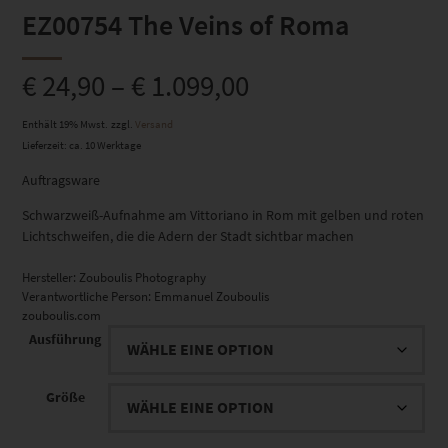
EZ00754 The Veins of Roma
€
24,90
–
€
1.099,00
Enthält 19% Mwst.
zzgl.
Versand
Lieferzeit: ca. 10 Werktage
Auftragsware
Schwarzweiß-Aufnahme am Vittoriano in Rom mit gelben und roten
Lichtschweifen, die die Adern der Stadt sichtbar machen
Hersteller:
Zouboulis Photography
Verantwortliche Person:
Emmanuel Zouboulis
zouboulis.com
Ausführung
Größe