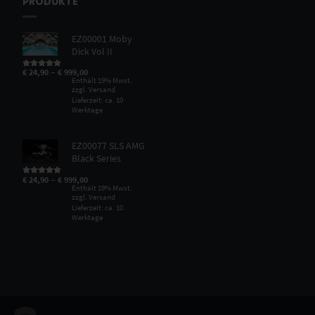
PRODUKTE
EZ00001 Moby
Dick Vol II
–
€
24,90
€
999,00
Bewertet mit
5.00
von 5
Enthält 19% Mwst.
zzgl.
Versand
Lieferzeit: ca. 10
Werktage
EZ00077 SLS AMG
Black Series
–
€
24,90
€
999,00
Bewertet mit
5.00
von 5
Enthält 19% Mwst.
zzgl.
Versand
Lieferzeit: ca. 10
Werktage