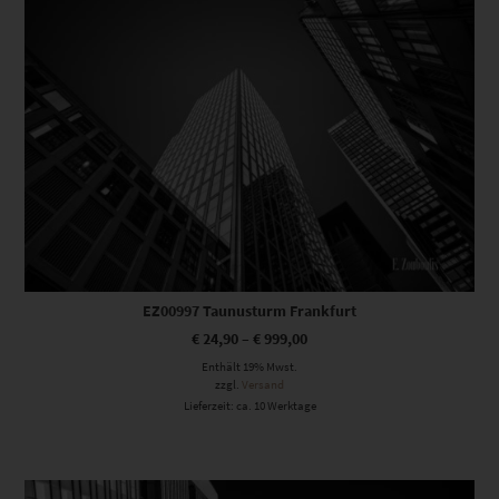
EZ00997 Taunusturm Frankfurt
€
24,90
–
€
999,00
Enthält 19% Mwst.
zzgl.
Versand
Lieferzeit: ca. 10 Werktage
Dieses Produkt weist mehrere Varianten auf. Die Optionen können auf der Produktseite gewählt werden