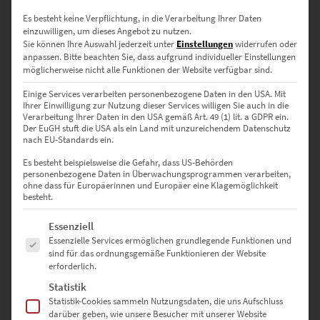
EZ00993 Main Tower Frankfurt Vol II
Es besteht keine Verpflichtung, in die Verarbeitung Ihrer Daten
€
24,90
–
€
999,00
einzuwilligen, um dieses Angebot zu nutzen.
Sie können Ihre Auswahl jederzeit unter
Einstellungen
widerrufen oder
Enthält 19% Mwst.
anpassen.
Bitte beachten Sie, dass aufgrund individueller Einstellungen
zzgl.
Versand
möglicherweise nicht alle Funktionen der Website verfügbar sind.
Lieferzeit: ca. 10 Werktage
Einige Services verarbeiten personenbezogene Daten in den USA. Mit
Ihrer Einwilligung zur Nutzung dieser Services willigen Sie auch in die
Verarbeitung Ihrer Daten in den USA gemäß Art. 49 (1) lit. a GDPR ein.
Dieses Produkt weist mehrere Varianten auf. Die Optionen können auf der Produktseite gewählt werden
Der EuGH stuft die USA als ein Land mit unzureichendem Datenschutz
nach EU-Standards ein.
Es besteht beispielsweise die Gefahr, dass US-Behörden
personenbezogene Daten in Überwachungsprogrammen verarbeiten,
ohne dass für Europäerinnen und Europäer eine Klagemöglichkeit
besteht.
Es folgt eine Liste der Service-Gruppen, für die eine Einwilligung erte
Essenziell
Essenzielle Services ermöglichen grundlegende Funktionen und
sind für das ordnungsgemäße Funktionieren der Website
erforderlich.
Statistik
Statistik-Cookies sammeln Nutzungsdaten, die uns Aufschluss
darüber geben, wie unsere Besucher mit unserer Website