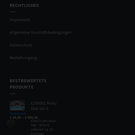
RECHTLICHES
Impressum
Allgemeine Geschäftsbedingungen
Datenschutz
Bestellvorgang
BESTBEWERTETE
PRODUKTE
EZ00001 Moby
Dick Vol II
–
€
24,90
€
999,00
Bewertet mit
5.00
von 5
Enthält 19% Mwst.
zzgl.
Versand
Lieferzeit: ca. 10
Werktage