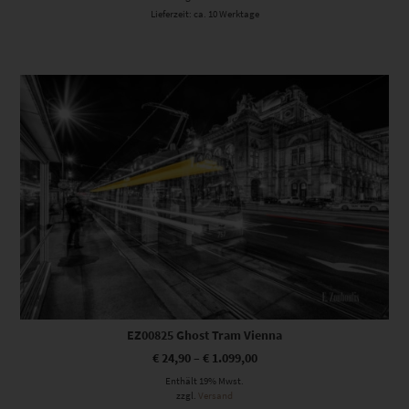
Lieferzeit: ca. 10 Werktage
Dieses Produkt weist mehrere Varianten auf. Die Optionen können auf der Produktseite gewählt werden
EZ00825 Ghost Tram Vienna
€
24,90
–
€
1.099,00
Enthält 19% Mwst.
zzgl.
Versand