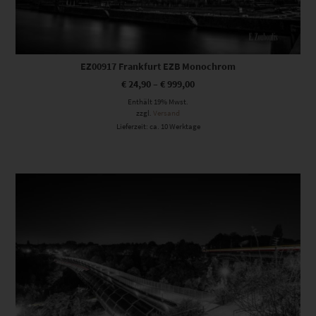
EZ00917 Frankfurt EZB Monochrom
€
24,90
–
€
999,00
Enthält 19% Mwst.
zzgl.
Versand
Lieferzeit: ca. 10 Werktage
Dieses Produkt weist mehrere Varianten auf. Die Optionen können auf der Produktseite gewählt werden