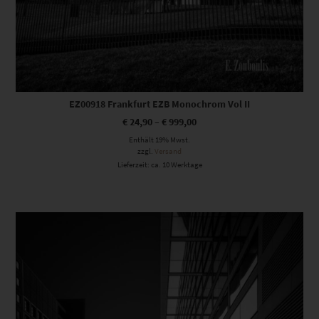
EZ00918 Frankfurt EZB Monochrom Vol II
€
24,90
–
€
999,00
Enthält 19% Mwst.
zzgl.
Versand
Lieferzeit: ca. 10 Werktage
Dieses Produkt weist mehrere Varianten auf. Die Optionen können auf der Produktseite gewählt werden