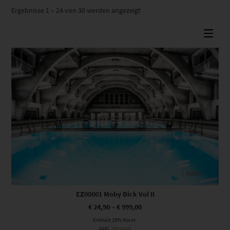
Nach
Ergebnisse 1 – 24 von 30 werden angezeigt
Beliebtheit
sortiert
Dieses Produkt weist mehrere Varianten auf. Die Optionen können auf der Produktseite gewählt werden
EZ00001 Moby Dick Vol II
€
24,90
–
€
999,00
Enthält 19% Mwst.
zzgl.
Versand