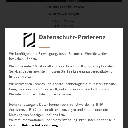
EZ01007 Frankfurt 4×4
€
24,90
–
€
999,00
Enthält 19% Mwst.
zzgl.
Versand
Lieferzeit: ca. 10 Werktage
Datenschutz-Präferenz
Dieses Produkt weist mehrere Varianten auf. Die Optionen können auf der Produktseite gewählt werden
Wir benötigen Ihre Einwilligung, bevor Sie unsere Website weiter
besuchen können.
Wenn Sie unter 16 Jahre alt sind und Ihre Einwilligung zu optionalen
Services geben möchten, müssen Sie Ihre Erziehungsberechtigten um
Erlaubnis bitten.
Wir verwenden Cookies und andere Technologien auf unserer Website.
Einige von ihnen sind essenziell, während andere uns helfen, diese
Website und Ihre Erfahrung zu verbessern.
Personenbezogene Daten können verarbeitet werden (z. B. IP-
Adressen), z. B. für personalisierte Anzeigen und Inhalte oder die
Messung von Anzeigen und Inhalten.
Weitere Informationen über die Verwendung Ihrer Daten finden Sie in
unserer
Datenschutzerklärung
.