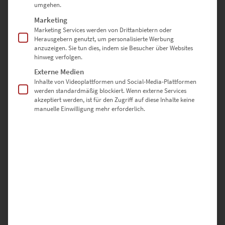
EZ00411 Powder Tower At the Speed of Light
umgehen.
€
24,90
–
€
1.099,00
Marketing
Enthält 19% Mwst.
Marketing Services werden von Drittanbietern oder
zzgl.
Versand
Herausgebern genutzt, um personalisierte Werbung
Lieferzeit: ca. 10 Werktage
anzuzeigen. Sie tun dies, indem sie Besucher über Websites
hinweg verfolgen.
Externe Medien
Dieses Produkt weist mehrere Varianten auf. Die Optionen können auf der Produktseite gewählt werden
Inhalte von Videoplattformen und Social-Media-Plattformen
werden standardmäßig blockiert. Wenn externe Services
akzeptiert werden, ist für den Zugriff auf diese Inhalte keine
manuelle Einwilligung mehr erforderlich.
EZ00028 Moby Dick Vol III