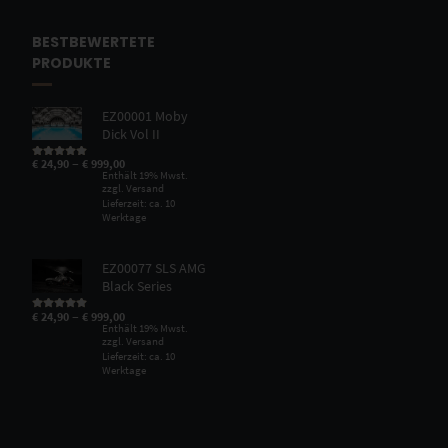
BESTBEWERTETE
PRODUKTE
EZ00001 Moby
Dick Vol II
–
€
24,90
€
999,00
Bewertet mit
5.00
von 5
Enthält 19% Mwst.
zzgl.
Versand
Lieferzeit: ca. 10
Werktage
EZ00077 SLS AMG
Black Series
–
€
24,90
€
999,00
Bewertet mit
5.00
von 5
Enthält 19% Mwst.
zzgl.
Versand
Lieferzeit: ca. 10
Werktage