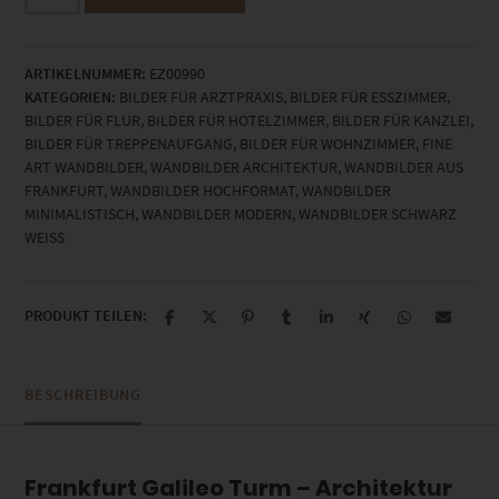
Frankfurt
Gallileo
Turm
ARTIKELNUMMER:
EZ00990
Schwarzweiss
KATEGORIEN:
BILDER FÜR ARZTPRAXIS
,
BILDER FÜR ESSZIMMER
,
Menge
BILDER FÜR FLUR
,
BILDER FÜR HOTELZIMMER
,
BILDER FÜR KANZLEI
,
BILDER FÜR TREPPENAUFGANG
,
BILDER FÜR WOHNZIMMER
,
FINE
ART WANDBILDER
,
WANDBILDER ARCHITEKTUR
,
WANDBILDER AUS
FRANKFURT
,
WANDBILDER HOCHFORMAT
,
WANDBILDER
MINIMALISTISCH
,
WANDBILDER MODERN
,
WANDBILDER SCHWARZ
WEISS
PRODUKT TEILEN:
BESCHREIBUNG
Frankfurt Galileo Turm – Architektur