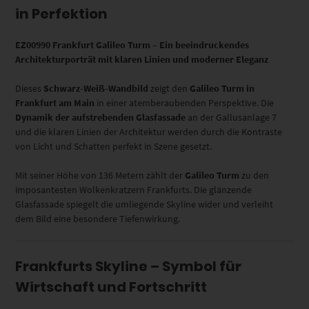
in Perfektion
EZ00990 Frankfurt Galileo Turm – Ein beeindruckendes
Architekturporträt mit klaren Linien und moderner Eleganz
Dieses
Schwarz-Weiß-Wandbild
zeigt den
Galileo Turm in
Frankfurt am Main
in einer atemberaubenden Perspektive. Die
Dynamik der aufstrebenden Glasfassade
an der Gallusanlage 7
und die klaren Linien der Architektur werden durch die Kontraste
von Licht und Schatten perfekt in Szene gesetzt.
Mit seiner Höhe von 136 Metern zählt der
Galileo Turm
zu den
imposantesten Wolkenkratzern Frankfurts. Die glänzende
Glasfassade spiegelt die umliegende Skyline wider und verleiht
dem Bild eine besondere Tiefenwirkung.
Frankfurts Skyline – Symbol für
Wirtschaft und Fortschritt