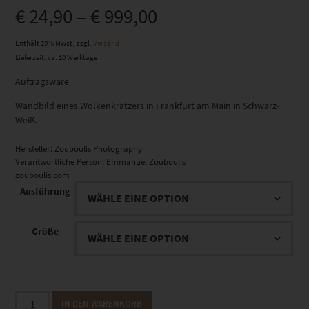
€
24,90
–
€
999,00
Enthält 19% Mwst.
zzgl.
Versand
Lieferzeit: ca. 10 Werktage
Auftragsware
Wandbild eines Wolkenkratzers in Frankfurt am Main in Schwarz-
Weiß.
Hersteller:
Zouboulis Photography
Verantwortliche Person:
Emmanuel Zouboulis
zouboulis.com
Ausführung
Größe
EZ00990
IN DEN WARENKORB