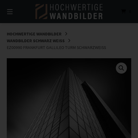
Springe
zum
0
Inhalt
HOCHWERTIGE WANDBILDER
WANDBILDER SCHWARZ WEISS
EZ00990 FRANKFURT GALLILEO TURM SCHWARZWEISS