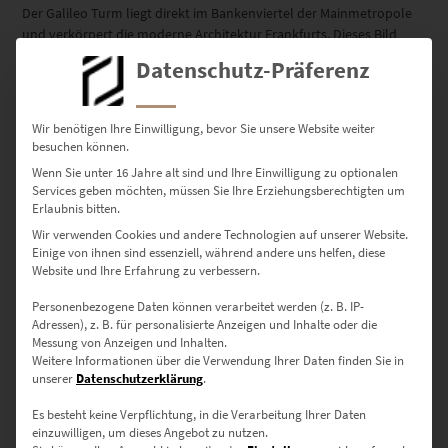
Der Galileo Turm liegt direkt im Bankenviertel der Mainmetropole
und verkörpert die moderne Architektur Frankfurts. Dieses Bild
bietet einen faszinierenden Blick auf die vertikale Dynamik des
Datenschutz-Präferenz
Hochhauses, das sich in den Himmel erstreckt und dabei das
Stadtbild mitprägt.
Wir benötigen Ihre Einwilligung, bevor Sie unsere Website weiter
Dieses Motiv eignet sich perfekt für
moderne Wohnräume, Büros
besuchen können.
und Kanzleien
, die ein urbanes, stilvolles Ambiente betonen
Wenn Sie unter 16 Jahre alt sind und Ihre Einwilligung zu optionalen
möchten.
Services geben möchten, müssen Sie Ihre Erziehungsberechtigten um
Erlaubnis bitten.
Wir verwenden Cookies und andere Technologien auf unserer Website.
Deine Wahl: Drei exklusive
Einige von ihnen sind essenziell, während andere uns helfen, diese
Website und Ihre Erfahrung zu verbessern.
Ausführungen
Personenbezogene Daten können verarbeitet werden (z. B. IP-
Adressen), z. B. für personalisierte Anzeigen und Inhalte oder die
✔
Acrylglasbilder
– Hochwertiger Druck, kaschiert hinter 4 mm
Messung von Anzeigen und Inhalten.
starkem Acrylglas, verstärkt mit einer Aluminium-Dibond-Platte.
Weitere Informationen über die Verwendung Ihrer Daten finden Sie in
Eine brillante Optik mit intensiver Tiefenwirkung.
unserer
Datenschutzerklärung
.
✔
Leinwandbilder
– Gedruckt auf strukturierter Leinwand mit
matter Oberfläche, gespannt auf einen stabilen Echtholzrahmen –
Es besteht keine Verpflichtung, in die Verarbeitung Ihrer Daten
für eine natürliche und elegante Wirkung.
einzuwilligen, um dieses Angebot zu nutzen.