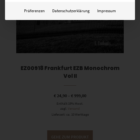
Präferenzen
Datenschutzerklärung
Impressum
EZ00918 Frankfurt EZB Monochrom
Vol II
€
24,90
–
€
999,00
Enthält 19% Mwst.
zzgl.
Versand
Lieferzeit: ca. 10 Werktage
GEHE ZUM PRODUKT