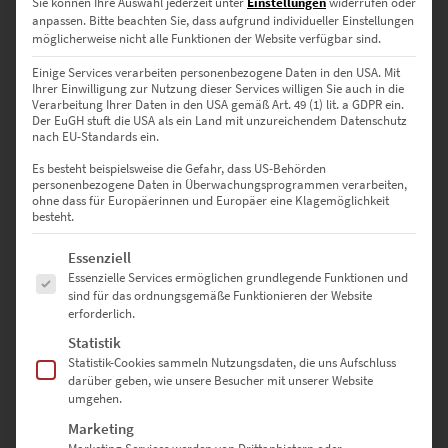
Sie können Ihre Auswahl jederzeit unter
Einstellungen
widerrufen oder
✔
Poster
– Flexibler Druck auf seidenmattes Premium-Papier, das
anpassen.
Bitte beachten Sie, dass aufgrund individueller Einstellungen
mit klaren Details und kräftigen Farben überzeugt.
möglicherweise nicht alle Funktionen der Website verfügbar sind.
Einige Services verarbeiten personenbezogene Daten in den USA. Mit
Individuelle Größen – Passend für
Ihrer Einwilligung zur Nutzung dieser Services willigen Sie auch in die
Verarbeitung Ihrer Daten in den USA gemäß Art. 49 (1) lit. a GDPR ein.
jeden Raum
Der EuGH stuft die USA als ein Land mit unzureichendem Datenschutz
nach EU-Standards ein.
▪
30 x 20 cm
– Ideal für stilvolle Arbeitsbereiche oder kleine
Es besteht beispielsweise die Gefahr, dass US-Behörden
personenbezogene Daten in Überwachungsprogrammen verarbeiten,
Empfangszonen.
ohne dass für Europäerinnen und Europäer eine Klagemöglichkeit
▪
45 x 30 cm
– Perfekt für moderne Wohnräume oder Praxisräume.
besteht.
▪
60 x 40 cm
– Eine elegante Ergänzung für Kanzleien oder
Architekturbüros.
Es folgt eine Liste der Service-Gruppen, für die eine Einwilligung erte
Essenziell
▪
75 x 50 cm
– Setzt architektonische Akzente in Design- oder
Essenzielle Services ermöglichen grundlegende Funktionen und
Ingenieurbüros.
sind für das ordnungsgemäße Funktionieren der Website
erforderlich.
▪
90 x 60 cm
– Ein stilvoller Blickfang für Konferenzräume oder
Meeting-Bereiche.
Statistik
▪
120 x 80 cm
– Ideal für Unternehmen oder Hotels, die eine urbane
Statistik-Cookies sammeln Nutzungsdaten, die uns Aufschluss
Atmosphäre schaffen möchten.
darüber geben, wie unsere Besucher mit unserer Website
▪
135 x 90 cm
– Für großzügige Räumlichkeiten mit Fokus auf
umgehen.
beeindruckende Fotokunst.
Marketing
▪
150 x 100 cm
– Ein Statement-Piece für Galerien oder