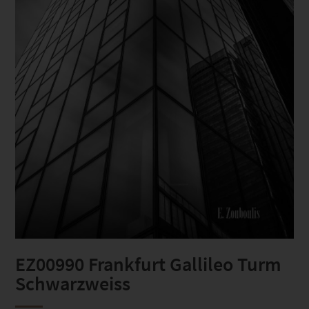
EZ00990 Frankfurt Gallileo Turm
Schwarzweiss