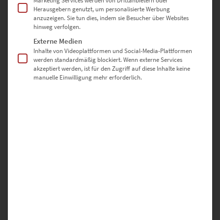
Marketing Services werden von Drittanbietern oder
repräsentative Geschäftsräume.
Herausgebern genutzt, um personalisierte Werbung
anzuzeigen. Sie tun dies, indem sie Besucher über Websites
hinweg verfolgen.
🔹
Noch größere Formate gewünscht?
Wir fertigen individuelle
Größen auf Anfrage an. Nutze unser
Kontaktformular
, um deine
Externe Medien
Wünsche zu besprechen – wir beraten dich gerne!
Inhalte von Videoplattformen und Social-Media-Plattformen
werden standardmäßig blockiert. Wenn externe Services
akzeptiert werden, ist für den Zugriff auf diese Inhalte keine
manuelle Einwilligung mehr erforderlich.
Deine Vorteile bei Hochwertige-
Wandbilder.de
✅
Perfekt auf dich zugeschnitten
– Wähle aus verschiedenen
Ausführungen und Größen für dein individuelles Wandbild.
✅
Hochwertige Materialien
– Langlebige Qualität, brillante Farben
und beeindruckende Details.
✅
Vielseitige Einsatzmöglichkeiten
– Von privaten Räumen bis zu
repräsentativen Geschäftsräumen.
✅
Einfache Befestigung
– Acrylglasbilder mit vormontierter
Schiene, Leinwandbilder mit stabilen Zackenaufhängern.
✅
Sichere Lieferung
– Dein Wandbild kommt professionell
verpackt und in einwandfreiem Zustand bei dir an.