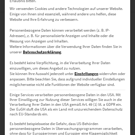
Erlaubnis bitten.
BEWERTUNGEN (0)
Wir verwenden Cookies und andere Technologien auf unserer Website.
Einige von ihnen sind essenziell, während andere uns helfen, diese
Website und Ihre Erfahrung zu verbessern.
0
Personenbezogene Daten können verarbeitet werden (z. B. IP-
Adressen), z. B. für personalisierte Anzeigen und Inhalte oder die
0
Bewertungen
Messung von Anzeigen und Inhalten.
Weitere Informationen über die Verwendung Ihrer Daten finden Sie in
unserer
Datenschutzerklärung
.
0
Es besteht keine Verpflichtung, in die Verarbeitung Ihrer Daten
0
einzuwilligen, um dieses Angebot zu nutzen.
Sie können Ihre Auswahl jederzeit unter
Einstellungen
widerrufen oder
0
anpassen.
Bitte beachten Sie, dass aufgrund individueller Einstellungen
möglicherweise nicht alle Funktionen der Website verfügbar sind.
0
Einige Services verarbeiten personenbezogene Daten in den USA. Mit
0
Ihrer Einwilligung zur Nutzung dieser Services willigen Sie auch in die
Verarbeitung Ihrer Daten in den USA gemäß Art. 49 (1) lit. a GDPR ein.
Der EuGH stuft die USA als ein Land mit unzureichendem Datenschutz
nach EU-Standards ein.
Bewertungen
Es besteht beispielsweise die Gefahr, dass US-Behörden
personenbezogene Daten in Überwachungsprogrammen verarbeiten,
ohne dass für Europäerinnen und Europäer eine Klagemöglichkeit