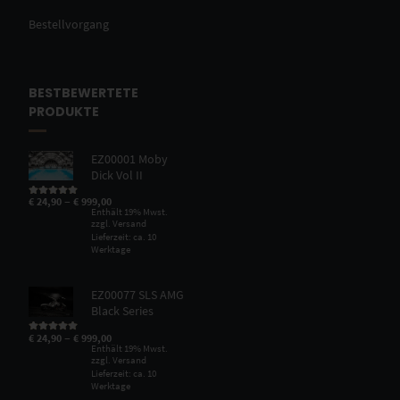
Bestellvorgang
BESTBEWERTETE
PRODUKTE
EZ00001 Moby
Dick Vol II
–
€
24,90
€
999,00
Bewertet mit
5.00
von 5
Enthält 19% Mwst.
zzgl.
Versand
Lieferzeit: ca. 10
Werktage
EZ00077 SLS AMG
Black Series
–
€
24,90
€
999,00
Bewertet mit
5.00
von 5
Enthält 19% Mwst.
zzgl.
Versand
Lieferzeit: ca. 10
Werktage