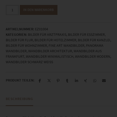
EZ01004
IN DEN WARENKORB
Ein
Augenblick
Frankfurt
ARTIKELNUMMER:
EZ01004
Schwarz
KATEGORIEN:
BILDER FÜR ARZTPRAXIS
,
BILDER FÜR ESSZIMMER
,
Weiss
BILDER FÜR FLUR
,
BILDER FÜR HOTELZIMMER
,
BILDER FÜR KANZLEI
,
Menge
BILDER FÜR WOHNZIMMER
,
FINE ART WANDBILDER
,
PANORAMA
WANDBILDER
,
WANDBILDER ARCHITEKTUR
,
WANDBILDER AUS
FRANKFURT
,
WANDBILDER MINIMALISTISCH
,
WANDBILDER MODERN
,
WANDBILDER SCHWARZ WEISS
PRODUKT TEILEN:
BESCHREIBUNG