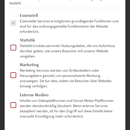
besteht.
Es gibt noch keine Bewertungen.
Es folgt eine Liste der Service-Gruppen, für die eine Einwilligung erte
Essenziell
Essenzielle Services ermöglichen grundlegende Funktionen und
sind für das ordnungsgemäße Funktionieren der Website
SCHREIBE DIE ERSTE BEWERTUNG FÜR „EZ01004 EIN
erforderlich.
AUGENBLICK FRANKFURT SCHWARZ WEISS“
Statistik
Statistik-Cookies sammeln Nutzungsdaten, die uns Aufschluss
darüber geben, wie unsere Besucher mit unserer Website
Deine E-Mail-Adresse wird nicht veröffentlicht.
umgehen.
Erforderliche Felder sind mit
*
markiert
Marketing
Marketing Services werden von Drittanbietern oder
Herausgebern genutzt, um personalisierte Werbung
DEINE BEWERTUNG
*
anzuzeigen. Sie tun dies, indem sie Besucher über Websites
hinweg verfolgen.
Externe Medien
Inhalte von Videoplattformen und Social-Media-Plattformen
werden standardmäßig blockiert. Wenn externe Services
akzeptiert werden, ist für den Zugriff auf diese Inhalte keine
manuelle Einwilligung mehr erforderlich.