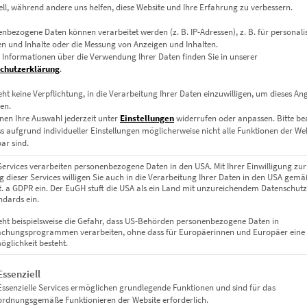
ell, während andere uns helfen, diese Website und Ihre Erfahrung zu verbessern.
nbezogene Daten können verarbeitet werden (z. B. IP-Adressen), z. B. für personalis
Dieses Produkt weist mehrere Varianten auf. Die Optionen können auf der Produktseite gewählt werden
n und Inhalte oder die Messung von Anzeigen und Inhalten.
 Informationen über die Verwendung Ihrer Daten finden Sie in unserer
chutzerklärung
.
eht keine Verpflichtung, in die Verarbeitung Ihrer Daten einzuwilligen, um dieses An
en.
nen Ihre Auswahl jederzeit unter
Einstellungen
widerrufen oder anpassen.
Bitte b
ss aufgrund individueller Einstellungen möglicherweise nicht alle Funktionen der We
ar sind.
Services verarbeiten personenbezogene Daten in den USA. Mit Ihrer Einwilligung zur
 dieser Services willigen Sie auch in die Verarbeitung Ihrer Daten in den USA gemäß
lit. a GDPR ein. Der EuGH stuft die USA als ein Land mit unzureichendem Datenschut
dards ein.
eht beispielsweise die Gefahr, dass US-Behörden personenbezogene Daten in
chungsprogrammen verarbeiten, ohne dass für Europäerinnen und Europäer eine
glichkeit besteht.
EZ00825 Ghost Tram Vienna
€
24,90
–
€
1.099,00
gt eine Liste der Service-Gruppen, für die eine Einwilligung erteil
Essenziell
Enthält 19% Mwst.
Essenzielle Services ermöglichen grundlegende Funktionen und sind für das
zzgl.
Versand
ordnungsgemäße Funktionieren der Website erforderlich.