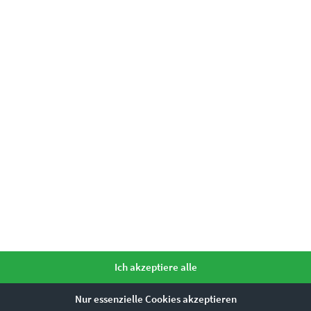
Dieses Produkt weist mehrere Varianten auf. Die Optionen können auf der Produktseite gewählt werden
Ich akzeptiere alle
Nur essenzielle Cookies akzeptieren
EZ00947 Mercedes AMG GT R Pro at Europa Park