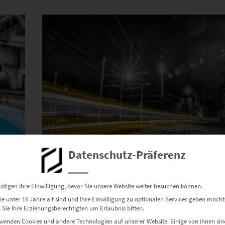
Datenschutz-Präferenz
Hochwertiges Stuttgart Acrylglasbild 30 x 20
€
79,90
ötigen Ihre Einwilligung, bevor Sie unsere Website weiter besuchen können.
Enthält 19% Mwst.
e unter 16 Jahre alt sind und Ihre Einwilligung zu optionalen Services geben möcht
zzgl.
Versand
Sie Ihre Erziehungsberechtigten um Erlaubnis bitten.
Lieferzeit: ca. 10 Werktage
wenden Cookies und andere Technologien auf unserer Website. Einige von ihnen sin