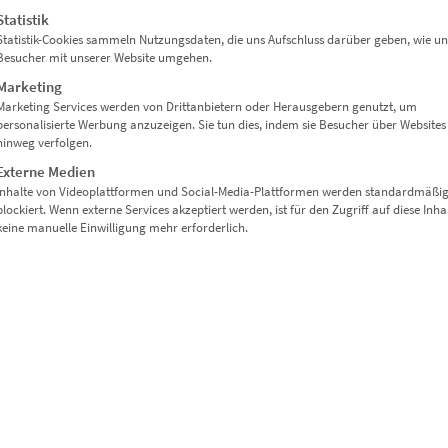
Lieferzeit: ca. 10 Werktage
Statistik
Statistik-Cookies sammeln Nutzungsdaten, die uns Aufschluss darüber geben, wie un
Besucher mit unserer Website umgehen.
Dieses Produkt weist mehrere Varianten auf. Die Optionen können auf der Produktseite gewählt werden
Marketing
Marketing Services werden von Drittanbietern oder Herausgebern genutzt, um
personalisierte Werbung anzuzeigen. Sie tun dies, indem sie Besucher über Websites
hinweg verfolgen.
Externe Medien
Inhalte von Videoplattformen und Social-Media-Plattformen werden standardmäßi
blockiert. Wenn externe Services akzeptiert werden, ist für den Zugriff auf diese Inha
keine manuelle Einwilligung mehr erforderlich.
EZ00775 The Library Express
€
24,90
–
€
1.099,00
Enthält 19% Mwst.