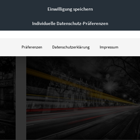
€
24,90
–
€
999,00
Einwilligung speichern
Enthält 19% Mwst.
zzgl.
Versand
Individuelle Datenschutz-Präferenzen
Lieferzeit: ca. 10 Werktage
Präferenzen
Datenschutzerklärung
Impressum
Dieses Produkt weist mehrere Varianten auf. Die Optionen können auf der Produktseite gewählt werden