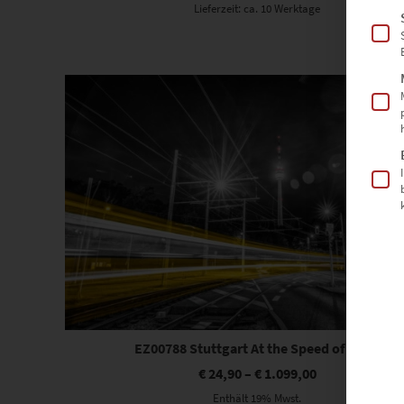
Lieferzeit: ca. 10 Werktage
Dieses Produkt weist mehrere Varianten auf. Die Optionen können auf der Produktseite gewählt werden
EZ00788 Stuttgart At the Speed of Light
€
24,90
–
€
1.099,00
Enthält 19% Mwst.