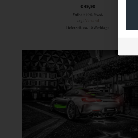
€
49,90
Enthält 19% Mwst.
zzgl.
Versand
Lieferzeit: ca. 10 Werktage
Dieses Produkt weist mehrere Varianten auf. Die Optionen können auf der Produktseite gewählt werden