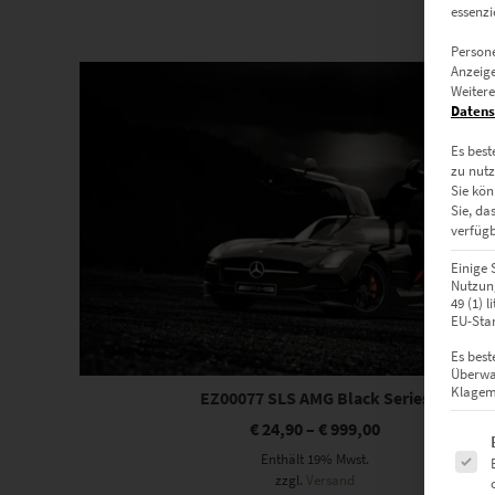
essenzi
Persone
Dieses Produkt weist mehrere Varianten auf. Die Optionen können auf der Produktseite gewählt werden
Anzeige
Weitere
Datens
Es best
zu nutz
Sie kön
Sie, da
verfügb
Einige 
Nutzung
49 (1) 
EU-Stan
Es best
Überwa
Klagemö
EZ00077 SLS AMG Black Series
€
24,90
–
€
999,00
Es fol
Enthält 19% Mwst.
zzgl.
Versand