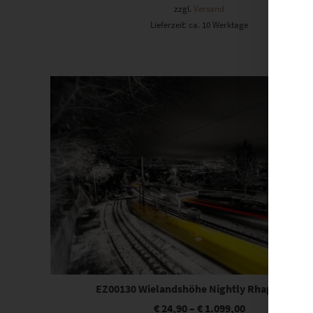
zzgl.
Versand
Lieferzeit: ca. 10 Werktage
Dieses Produkt weist mehrere Varianten auf. Die Optionen können auf der Produktseite gewählt werden
EZ00130 Wielandshöhe Nightly Rhapsodies
€
24,90
–
€
1.099,00