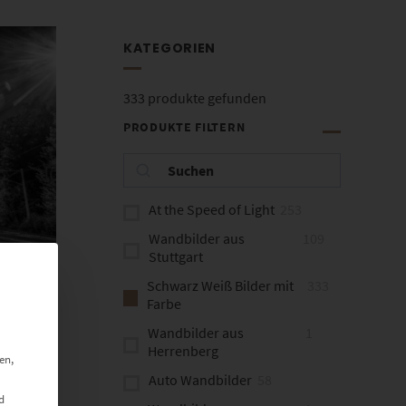
KATEGORIEN
333
produkte gefunden
PRODUKTE FILTERN
At the Speed of Light
253
Wandbilder aus
109
Stuttgart
Schwarz Weiß Bilder mit
333
 cm
Farbe
Wandbilder aus
1
Herrenberg
en,
Auto Wandbilder
58
d