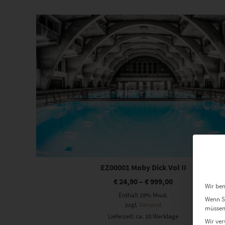
sortiert
Dieses Produkt weist mehrere Varianten auf. Die Optionen können auf der Produktseite gewählt werden
EZ00001 Moby Dick Vol II
€
24,90
–
€
999,00
Wir ben
Enthält 19% Mwst.
Wenn Si
zzgl.
Versand
müssen 
Lieferzeit: ca. 10 Werktage
Wir ver