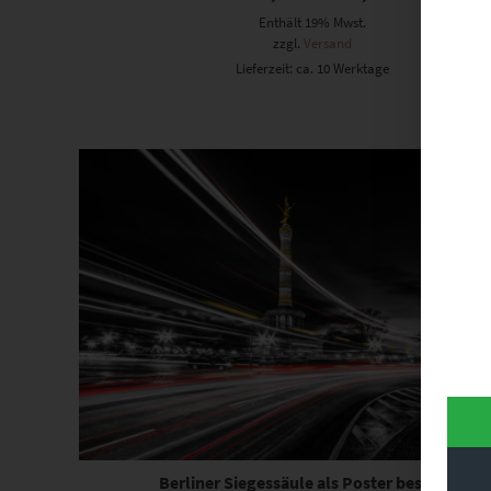
Enthält 19% Mwst.
zzgl.
Versand
Lieferzeit: ca. 10 Werktage
Berliner Siegessäule als Poster bestellen