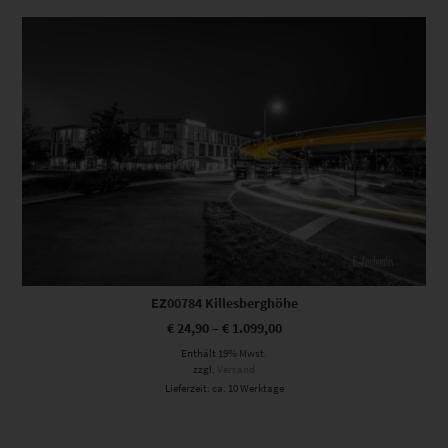
Dieses Produkt weist mehrere Varianten auf. Die Optionen können auf der Produktseite gewählt werden
EZ00784 Killesberghöhe
€
24,90
–
€
1.099,00
Enthält 19% Mwst.
zzgl.
Versand
Lieferzeit: ca. 10 Werktage