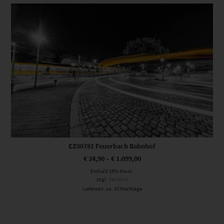
Dieses Produkt weist mehrere Varianten auf. Die Optionen können auf der Produktseite gewählt werden
EZ00781 Feuerbach Bahnhof
€
24,90
–
€
1.099,00
Enthält 19% Mwst.
zzgl.
Versand
Lieferzeit: ca. 10 Werktage