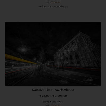
zzgl.
Versand
Lieferzeit: ca. 10 Werktage
Dieses Produkt weist mehrere Varianten auf. Die Optionen können auf der Produktseite gewählt werden
EZ00829 Time Travels Vienna
€
24,90
–
€
1.099,00
Enthält 19% Mwst.
zzgl.
Versand