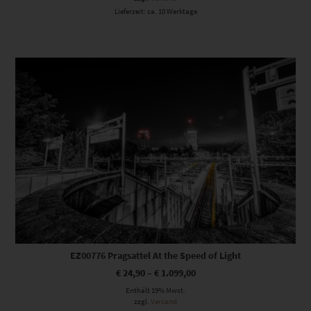
Lieferzeit: ca. 10 Werktage
Dieses Produkt weist mehrere Varianten auf. Die Optionen können auf der Produktseite gewählt werden
EZ00776 Pragsattel At the Speed of Light
€
24,90
–
€
1.099,00
Enthält 19% Mwst.
zzgl.
Versand