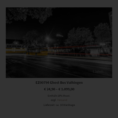
Dieses Produkt weist mehrere Varianten auf. Die Optionen können auf der Produktseite gewählt werden
EZ00794 Ghost Bus Vaihingen
€
24,90
–
€
1.099,00
Enthält 19% Mwst.
zzgl.
Versand
Lieferzeit: ca. 10 Werktage