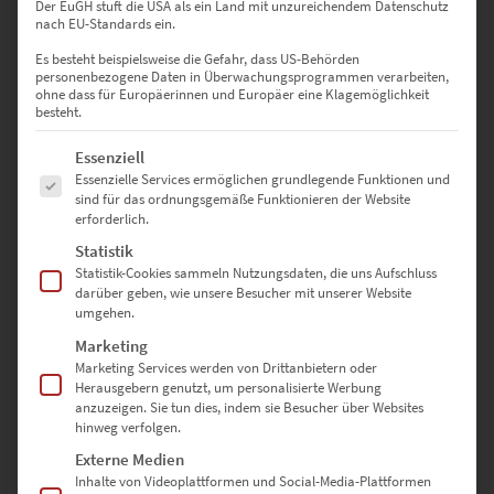
Der EuGH stuft die USA als ein Land mit unzureichendem Datenschutz
nach EU-Standards ein.
Es besteht beispielsweise die Gefahr, dass US-Behörden
personenbezogene Daten in Überwachungsprogrammen verarbeiten,
ohne dass für Europäerinnen und Europäer eine Klagemöglichkeit
besteht.
Es folgt eine Liste der Service-Gruppen, für die eine Einwilligung erte
Essenziell
Essenzielle Services ermöglichen grundlegende Funktionen und
sind für das ordnungsgemäße Funktionieren der Website
EZ01068 Dresden Postplatz At the Speed of Light
erforderlich.
€
24,90
–
€
1.099,00
Statistik
Enthält 19% Mwst.
Statistik-Cookies sammeln Nutzungsdaten, die uns Aufschluss
zzgl.
Versand
darüber geben, wie unsere Besucher mit unserer Website
Lieferzeit: ca. 10 Werktage
umgehen.
Marketing
Dieses Produkt weist mehrere Varianten auf. Die Optionen können auf der Produktseite gewählt werden
Marketing Services werden von Drittanbietern oder
Herausgebern genutzt, um personalisierte Werbung
anzuzeigen. Sie tun dies, indem sie Besucher über Websites
hinweg verfolgen.
Externe Medien
Inhalte von Videoplattformen und Social-Media-Plattformen