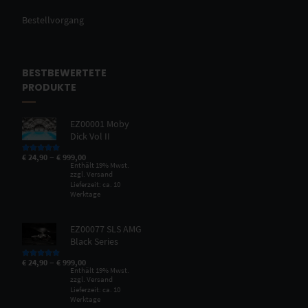
Bestellvorgang
BESTBEWERTETE
PRODUKTE
EZ00001 Moby
Dick Vol II
–
€
24,90
€
999,00
Bewertet mit
5.00
von 5
Enthält 19% Mwst.
zzgl.
Versand
Lieferzeit: ca. 10
Werktage
EZ00077 SLS AMG
Black Series
–
€
24,90
€
999,00
Bewertet mit
5.00
von 5
Enthält 19% Mwst.
zzgl.
Versand
Lieferzeit: ca. 10
Werktage