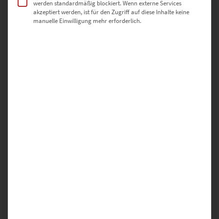
werden standardmäßig blockiert. Wenn externe Services
akzeptiert werden, ist für den Zugriff auf diese Inhalte keine
manuelle Einwilligung mehr erforderlich.
EZ01048 Holzgerlingen At the Speed of Light Vol VII
€
24,90
–
€
1.099,00
Enthält 19% Mwst.
zzgl.
Versand
Lieferzeit: ca. 10 Werktage
Dieses Produkt weist mehrere Varianten auf. Die Optionen können auf der Produktseite gewählt werden