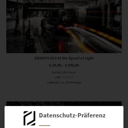
EZ00078 G63 At the Speed of Light
€
24,90
–
€
999,00
Enthält 19% Mwst.
zzgl.
Versand
Lieferzeit: ca. 10 Werktage
Dieses Produkt weist mehrere Varianten auf. Die Optionen können auf der Produktseite gewählt werden
Datenschutz-Präferenz