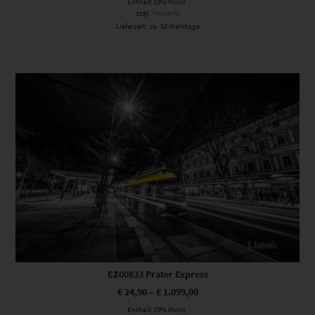
Enthält 19% Mwst.
zzgl.
Versand
Lieferzeit: ca. 10 Werktage
Dieses Produkt weist mehrere Varianten auf. Die Optionen können auf der Produktseite gewählt werden
EZ00833 Prater Express
€
24,90
–
€
1.099,00
Enthält 19% Mwst.