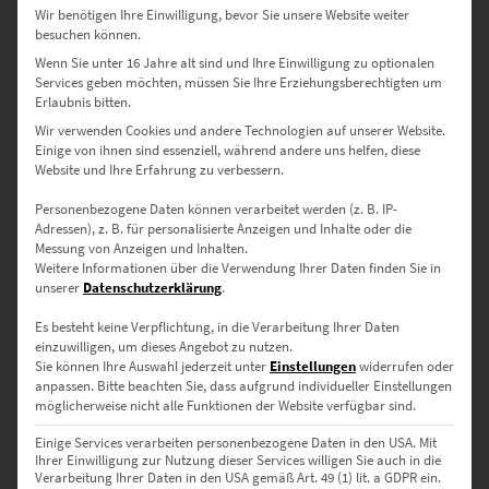
Wir benötigen Ihre Einwilligung, bevor Sie unsere Website weiter
besuchen können.
Wenn Sie unter 16 Jahre alt sind und Ihre Einwilligung zu optionalen
Services geben möchten, müssen Sie Ihre Erziehungsberechtigten um
Erlaubnis bitten.
Wir verwenden Cookies und andere Technologien auf unserer Website.
Einige von ihnen sind essenziell, während andere uns helfen, diese
Website und Ihre Erfahrung zu verbessern.
Personenbezogene Daten können verarbeitet werden (z. B. IP-
EZ01080 Aidlingen At the Speed of Light IX
Adressen), z. B. für personalisierte Anzeigen und Inhalte oder die
€
24,90
–
€
1.099,00
Messung von Anzeigen und Inhalten.
Enthält 19% Mwst.
Weitere Informationen über die Verwendung Ihrer Daten finden Sie in
zzgl.
Versand
unserer
Datenschutzerklärung
.
Lieferzeit: ca. 10 Werktage
Es besteht keine Verpflichtung, in die Verarbeitung Ihrer Daten
einzuwilligen, um dieses Angebot zu nutzen.
Sie können Ihre Auswahl jederzeit unter
Einstellungen
widerrufen oder
Dieses Produkt weist mehrere Varianten auf. Die Optionen können auf der Produktseite gewählt werden
anpassen.
Bitte beachten Sie, dass aufgrund individueller Einstellungen
möglicherweise nicht alle Funktionen der Website verfügbar sind.
Einige Services verarbeiten personenbezogene Daten in den USA. Mit
Ihrer Einwilligung zur Nutzung dieser Services willigen Sie auch in die
Verarbeitung Ihrer Daten in den USA gemäß Art. 49 (1) lit. a GDPR ein.