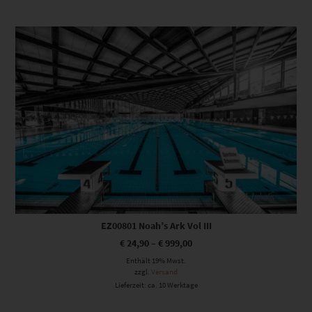
Dieses Produkt weist mehrere Varianten auf. Die Optionen können auf der Produktseite gewählt werden
EZ00801 Noah’s Ark Vol III
€
24,90
–
€
999,00
Enthält 19% Mwst.
zzgl.
Versand
Lieferzeit: ca. 10 Werktage