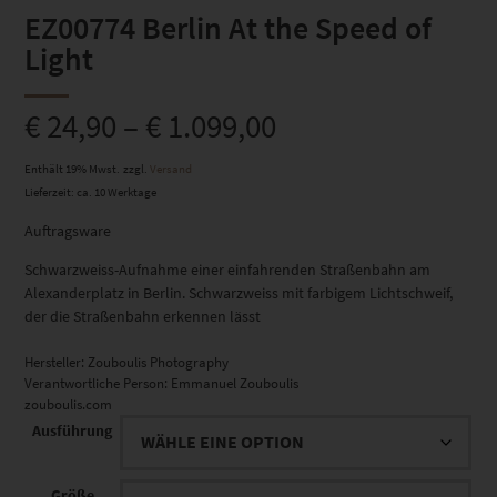
EZ00774 Berlin At the Speed of
Light
€
24,90
–
€
1.099,00
Enthält 19% Mwst.
zzgl.
Versand
Lieferzeit: ca. 10 Werktage
Auftragsware
Schwarzweiss-Aufnahme einer einfahrenden Straßenbahn am
Alexanderplatz in Berlin. Schwarzweiss mit farbigem Lichtschweif,
der die Straßenbahn erkennen lässt
Hersteller:
Zouboulis Photography
Verantwortliche Person:
Emmanuel Zouboulis
zouboulis.com
Ausführung
Größe