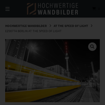
Springe
zum
0
Inhalt
HOCHWERTIGE WANDBILDER
AT THE SPEED OF LIGHT
EZ00774 BERLIN AT THE SPEED OF LIGHT