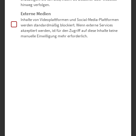
hinweg verfolgen.
Externe Medien
Warum hochwertige-
Inhalte von Videoplattformen und Social-Media-Plattformen
werden standardmäßig blockiert. Wenn externe Services
wandbilder.de?
akzeptiert werden, ist für den Zugriff auf diese Inhalte keine
manuelle Einwilligung mehr erforderlich.
✅ Direkt vom Fotografen – keine Zwischenhändler
✅ Individuell gefertigt in Deutschland
✅ Auswahl aus drei edlen Ausführungen
✅ Sicher verpackt & schnell versendet
✅ Für Architekten, Beratungsagenturen oder
Großstadtliebhaber
Jetzt entdecken – und mit