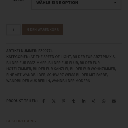
EZ00774
IN DEN WARENKORB
Berlin
At
the
ARTIKELNUMMER:
EZ00774
Speed
KATEGORIEN:
AT THE SPEED OF LIGHT
,
BILDER FÜR ARZTPRAXIS
,
of
BILDER FÜR ESSZIMMER
,
BILDER FÜR FLUR
,
BILDER FÜR
Light
HOTELZIMMER
,
BILDER FÜR KANZLEI
,
BILDER FÜR WOHNZIMMER
,
Menge
FINE ART WANDBILDER
,
SCHWARZ WEISS BILDER MIT FARBE
,
WANDBILDER AUS BERLIN
,
WANDBILDER MODERN
PRODUKT TEILEN:
BESCHREIBUNG