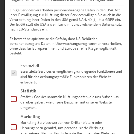
Einige Services verarbeiten personenbezogene Daten in den USA. Mit
60 × 40 cm
– Wirkt stilvoll über Sideboards oder in
Ihrer Einwilligung zur Nutzung dieser Services willigen Sie auch in die
Wartezimmern
Verarbeitung Ihrer Daten in den USA gemäß Art. 49 (1) lit. a GDPR ein.
Der EuGH stuft die USA als ein Land mit unzureichendem Datenschutz
75 × 50 cm
– Die ideale Mitte: auffällig ohne dominant zu sein
nach EU-Standards ein.
Es besteht beispielsweise die Gefahr, dass US-Behörden
90 × 60 cm
– Präsenz zeigen in Fluren, Besprechungsräumen
personenbezogene Daten in Überwachungsprogrammen verarbeiten,
oder Studios
ohne dass für Europäerinnen und Europäer eine Klagemöglichkeit
besteht.
120 × 80 cm
– Für moderne Arztpraxen oder designaffine
Es folgt eine Liste der Service-Gruppen, für die eine Einwilligung erte
Essenziell
Beratungsräume
Essenzielle Services ermöglichen grundlegende Funktionen und
sind für das ordnungsgemäße Funktionieren der Website
135 × 90 cm
– Als eleganter Blickfang in lichten Lofts oder
erforderlich.
Kreativbüros
Statistik
Statistik-Cookies sammeln Nutzungsdaten, die uns Aufschluss
150 × 100 cm
– Ein visuelles Statement für Architekten oder
darüber geben, wie unsere Besucher mit unserer Website
Urbanisten mit großem Raumgefühl
umgehen.
Marketing
Marketing Services werden von Drittanbietern oder
Sonderformate sind auf Anfrage möglich – nutze dazu einfach
Herausgebern genutzt, um personalisierte Werbung
unser
Kontaktformular
anzuzeigen. Sie tun dies, indem sie Besucher über Websites