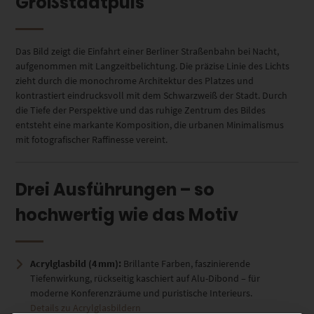
Großstadtpuls
Das Bild zeigt die Einfahrt einer Berliner Straßenbahn bei Nacht,
aufgenommen mit Langzeitbelichtung. Die präzise Linie des Lichts
zieht durch die monochrome Architektur des Platzes und
kontrastiert eindrucksvoll mit dem Schwarzweiß der Stadt. Durch
die Tiefe der Perspektive und das ruhige Zentrum des Bildes
entsteht eine markante Komposition, die urbanen Minimalismus
mit fotografischer Raffinesse vereint.
Drei Ausführungen – so
hochwertig wie das Motiv
Acrylglasbild (4 mm):
Brillante Farben, faszinierende
Tiefenwirkung, rückseitig kaschiert auf Alu-Dibond – für
moderne Konferenzräume und puristische Interieurs.
Details zu Acrylglasbildern