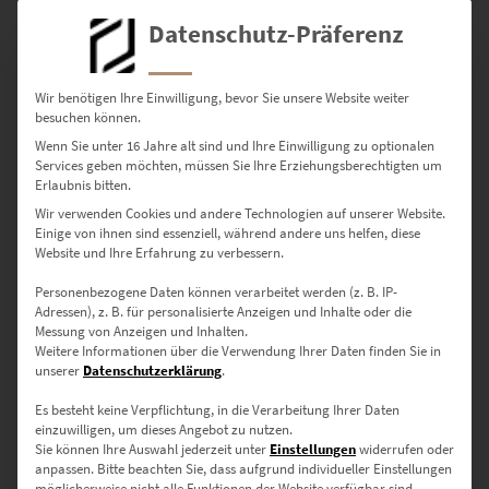
Datenschutz-Präferenz
Leinwand auf Keilrahmen:
Matt, texturiert, authentisch –
verleiht dem Motiv Künstlercharakter und macht es zum
wohnlichen Hingucker.
Wir benötigen Ihre Einwilligung, bevor Sie unsere Website weiter
Details zu Leinwandbildern
besuchen können.
Wenn Sie unter 16 Jahre alt sind und Ihre Einwilligung zu optionalen
Poster (seidenmatt):
Flexibel, hochwertig, rahmenbereit – ideal
Services geben möchten, müssen Sie Ihre Erziehungsberechtigten um
für individuelle Gestaltungen in Studios oder Büros.
Erlaubnis bitten.
Details zu Postern
Wir verwenden Cookies und andere Technologien auf unserer Website.
Einige von ihnen sind essenziell, während andere uns helfen, diese
Website und Ihre Erfahrung zu verbessern.
Verfügbare Größen – für jede
Personenbezogene Daten können verarbeitet werden (z. B. IP-
Raumwirkung
Adressen), z. B. für personalisierte Anzeigen und Inhalte oder die
Messung von Anzeigen und Inhalten.
Weitere Informationen über die Verwendung Ihrer Daten finden Sie in
unserer
Datenschutzerklärung
.
30 × 20 cm
– Für kleine Wandflächen oder diskrete Kunstakzente
Es besteht keine Verpflichtung, in die Verarbeitung Ihrer Daten
in Empfangsbereichen
einzuwilligen, um dieses Angebot zu nutzen.
Sie können Ihre Auswahl jederzeit unter
Einstellungen
widerrufen oder
45 × 30 cm
– Ideal für das Homeoffice oder kreative
anpassen.
Bitte beachten Sie, dass aufgrund individueller Einstellungen
Arbeitsräume
möglicherweise nicht alle Funktionen der Website verfügbar sind.