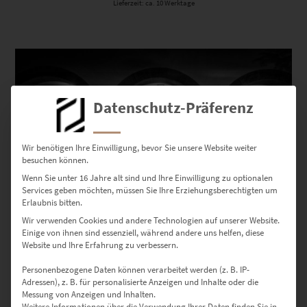
Lieferzeit: ca. 10 Werktage
Dieses Produkt weist mehrere Varianten auf. Die Optionen können auf der Produktseite gewählt werden
Datenschutz-Präferenz
Wir benötigen Ihre Einwilligung, bevor Sie unsere Website weiter
besuchen können.
Wenn Sie unter 16 Jahre alt sind und Ihre Einwilligung zu optionalen
Services geben möchten, müssen Sie Ihre Erziehungsberechtigten um
Erlaubnis bitten.
Wir verwenden Cookies und andere Technologien auf unserer Website.
Einige von ihnen sind essenziell, während andere uns helfen, diese
EZ00844 Corvette C1 at Rathaus Böblingen
Website und Ihre Erfahrung zu verbessern.
€
24,90
–
€
999,00
Personenbezogene Daten können verarbeitet werden (z. B. IP-
Enthält 19% Mwst.
Adressen), z. B. für personalisierte Anzeigen und Inhalte oder die
zzgl.
Versand
Messung von Anzeigen und Inhalten.
Lieferzeit: ca. 10 Werktage
Weitere Informationen über die Verwendung Ihrer Daten finden Sie in