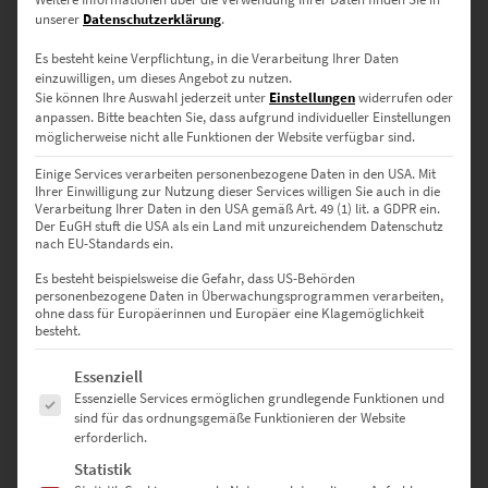
unserer
Datenschutzerklärung
.
Es besteht keine Verpflichtung, in die Verarbeitung Ihrer Daten
einzuwilligen, um dieses Angebot zu nutzen.
Sie können Ihre Auswahl jederzeit unter
Einstellungen
widerrufen oder
Wandbilder modern und stylisch
anpassen.
Bitte beachten Sie, dass aufgrund individueller Einstellungen
möglicherweise nicht alle Funktionen der Website verfügbar sind.
Einige Services verarbeiten personenbezogene Daten in den USA. Mit
Ihrer Einwilligung zur Nutzung dieser Services willigen Sie auch in die
Moderne Wandbilder findest du hier in Hülle und Fülle. Wie wäre es
Verarbeitung Ihrer Daten in den USA gemäß Art. 49 (1) lit. a GDPR ein.
denn mit einem dynamischen
Bild deiner Lieblingsstadt fürs
Der EuGH stuft die USA als ein Land mit unzureichendem Datenschutz
Wohnzimmer
oder für dein Büro? Hier im Shop findest du die
nach EU-Standards ein.
meisten modernen Wandbilder Motive sowohl auf Leinwand, als
Es besteht beispielsweise die Gefahr, dass US-Behörden
Poster oder auch als Acrylglasbild.
personenbezogene Daten in Überwachungsprogrammen verarbeiten,
ohne dass für Europäerinnen und Europäer eine Klagemöglichkeit
besteht.
Positive Stimmung kommt auf, sobald du die Fotos siehst. Sie
charakterisieren unverwechselbar das Zuhause, das dir Ruhe gönnt.
Es folgt eine Liste der Service-Gruppen, für die eine Einwilligung erte
Essenziell
Diese Kraft entfalten nur Wanddekorationen, an denen man lange
Essenzielle Services ermöglichen grundlegende Funktionen und
festhält.
sind für das ordnungsgemäße Funktionieren der Website
erforderlich.
Statistik