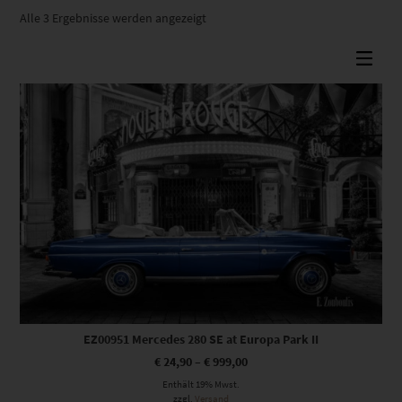
Nach
Alle 3 Ergebnisse werden angezeigt
Beliebtheit
sortiert
Dieses Produkt weist mehrere Varianten auf. Die Optionen können auf der Produktseite gewählt werden
EZ00951 Mercedes 280 SE at Europa Park II
€
24,90
–
€
999,00
Enthält 19% Mwst.
zzgl.
Versand