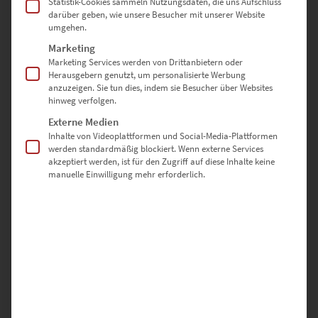
Statistik-Cookies sammeln Nutzungsdaten, die uns Aufschluss
Moderne Poster Kaufen
darüber geben, wie unsere Besucher mit unserer Website
umgehen.
Marketing
Hier im Shop hast du zudem eine tolle Auswahl an hochwertigen
Marketing Services werden von Drittanbietern oder
modernen Postern, die in verschiedenen Größen bestellt werden
Herausgebern genutzt, um personalisierte Werbung
anzuzeigen. Sie tun dies, indem sie Besucher über Websites
können. Bei den Postern sind Architekturmotive und Bilder aus
hinweg verfolgen.
dem Bereich Chromakey sehr beliebt. Entdecke diese innovative
Kunstfotografie bei der
Schwarz-Weiß-Bilder mit Farbeffekten
Externe Medien
gestylt werden.
Inhalte von Videoplattformen und Social-Media-Plattformen
werden standardmäßig blockiert. Wenn externe Services
akzeptiert werden, ist für den Zugriff auf diese Inhalte keine
manuelle Einwilligung mehr erforderlich.
Moderne Wandbilder mit
überraschender Message
Kaum hat man sich an innovative Techniken und
Herausforderungen gewöhnt, stehen neue Veränderungen vor der
Tür. Der Puls der Zeit ist spannend, weckt aber auch die Sehnsucht