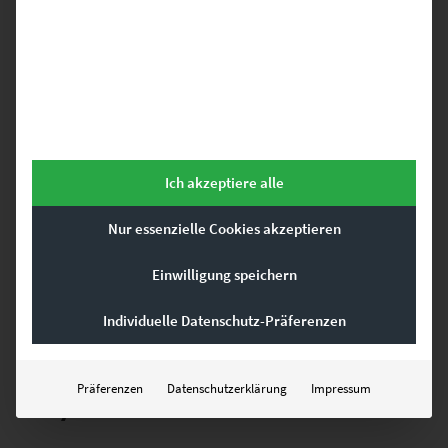
schöne Bilder mit Charakter
Sehr beliebt sind unter anderem auch
moderne Bilder in Schwarz-
Weiß
– sowohl aus dem Bereich der Architekturfotografie oder von
verschiedenen Städten. Beispielsweise schwarzweiße
Leinwandbilder von Frankfurt oder Berlin aber auch Schwarz-Weiß-
Wandbilder mit Farbe z.B. moderne Bilder in Grau-Rot oder in Gelb
geben jedem Raum einen zeitgemäßen Touch und finden großen
Anklang. Vielleicht ein Wandbild aus der Kategorie
„At the Speed of
Ich akzeptiere alle
Light“
?
Nur essenzielle Cookies akzeptieren
Leinwandbilder haben auf jeden Fall einen ganz eigenen Charme
und verleihen jedem Raum einen Galerie-Charakter. Von den
Einwilligung speichern
modernen Wandbildern sind als Leinwand-Ausführung
insbesondere die Bilder mit ortsbezogenen Motiven eine beliebte
Individuelle Datenschutz-Präferenzen
Wahl.
Präferenzen
Datenschutzerklärung
Impressum
Acrylbilder