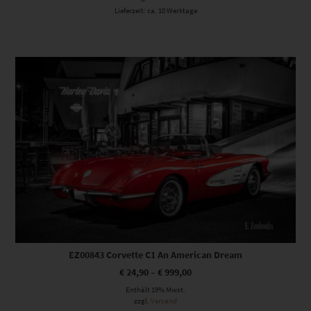
Lieferzeit: ca. 10 Werktage
Dieses Produkt weist mehrere Varianten auf. Die Optionen können auf der Produktseite gewählt werden
EZ00843 Corvette C1 An American Dream
€
24,90
–
€
999,00
Enthält 19% Mwst.
zzgl.
Versand