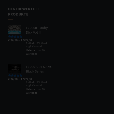
BESTBEWERTETE
PRODUKTE
EZ00001 Moby
Dick Vol II
–
€
24,90
€
999,00
Bewertet mit
5.00
von 5
Enthält 19% Mwst.
zzgl.
Versand
Lieferzeit: ca. 10
Werktage
EZ00077 SLS AMG
Black Series
–
€
24,90
€
999,00
Bewertet mit
5.00
von 5
Enthält 19% Mwst.
zzgl.
Versand
Lieferzeit: ca. 10
Werktage