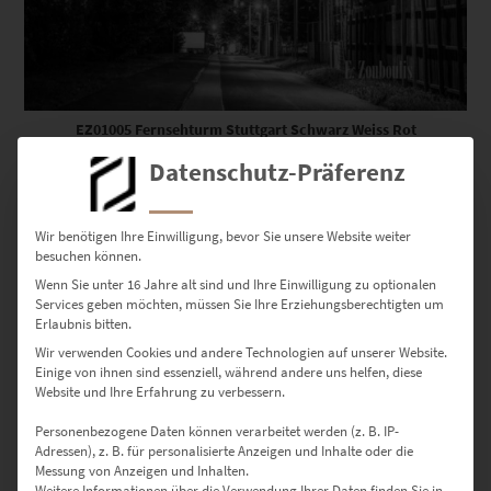
EZ01005 Fernsehturm Stuttgart Schwarz Weiss Rot
€
24,90
–
€
999,00
Datenschutz-Präferenz
Enthält 19% Mwst.
zzgl.
Versand
Lieferzeit: ca. 10 Werktage
Wir benötigen Ihre Einwilligung, bevor Sie unsere Website weiter
besuchen können.
Wenn Sie unter 16 Jahre alt sind und Ihre Einwilligung zu optionalen
Services geben möchten, müssen Sie Ihre Erziehungsberechtigten um
Erlaubnis bitten.
Wandbilder in Rot – schicke
Wir verwenden Cookies und andere Technologien auf unserer Website.
Einige von ihnen sind essenziell, während andere uns helfen, diese
Farbtupfer fürs Zuhause oder
Website und Ihre Erfahrung zu verbessern.
Geschäftsgebäude
Personenbezogene Daten können verarbeitet werden (z. B. IP-
Adressen), z. B. für personalisierte Anzeigen und Inhalte oder die
Messung von Anzeigen und Inhalten.
Weitere Informationen über die Verwendung Ihrer Daten finden Sie in