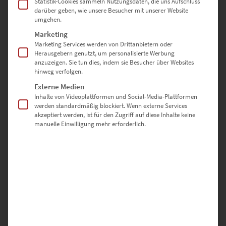
Statistik-Cookies sammeln Nutzungsdaten, die uns Aufschluss
gemütlich signiert.
darüber geben, wie unsere Besucher mit unserer Website
umgehen.
Schwarz-weiß-Bilder mit
Marketing
Marketing Services werden von Drittanbietern oder
Akzenten in Rot
Herausgebern genutzt, um personalisierte Werbung
anzuzeigen. Sie tun dies, indem sie Besucher über Websites
hinweg verfolgen.
Wandbilder mit urbanen Panoramen
sind faszinierend, können mit
Externe Medien
ihren unzähligen Details aber Unruhe stiften. Mit einem
Inhalte von Videoplattformen und Social-Media-Plattformen
werden standardmäßig blockiert. Wenn externe Services
romantischen Touch überraschen hingegen monochrome
akzeptiert werden, ist für den Zugriff auf diese Inhalte keine
Metropolen-Fotos. Sie reduzieren die visuelle Botschaft, um das
manuelle Einwilligung mehr erforderlich.
Auge nicht zu überfordern. Wenn du bei schwarz-weißen
Fotografien den lebendigen Spirit der Citys vermisst, sind unsere
Chromakey-Kunstwerke ideal. Wie eine inspirierende Galerie wirkt
im Frankfurter Loft oder Büro der Flur, wenn
goldgelbe Lichter den Wolkenkratzer,
rote Streifen den ICE-Zug im Bahnhof,
und gelb-rote Lichtschweife der Unterführung
die schwarz-weißen Stadtansichten akzentuieren. Dank der
Bilderserie freuen sich die Gäste über einen gelungenen Empfang,