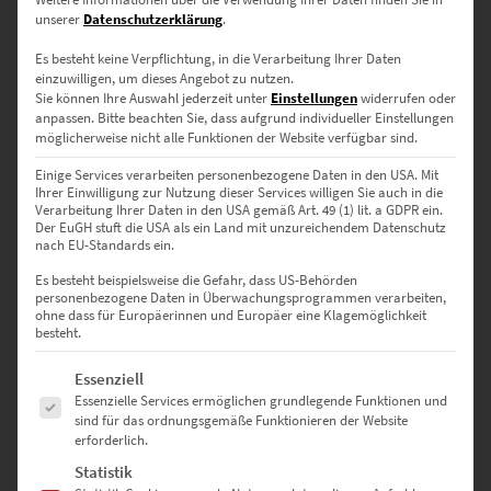
Liebenswürdig, anregend oder unwiderstehlich: Rot überrascht mit
unserer
Datenschutzerklärung
.
einer facettenreichen Wirkung, von der Wandbilder profitieren. Ein
Es besteht keine Verpflichtung, in die Verarbeitung Ihrer Daten
Hauch zu forsch kann die Atmosphäre wirken, wenn der Farbton
einzuwilligen, um dieses Angebot zu nutzen.
den Raum dominiert. Die Gefahr besteht nicht, wenn du auf unsere
Sie können Ihre Auswahl jederzeit unter
Einstellungen
widerrufen oder
Schwarz-Weiß-Bilder
mit Rot setzt. Im Gegenteil: Damit
anpassen.
Bitte beachten Sie, dass aufgrund individueller Einstellungen
verdeutlichst du dein Gespür für Stil beim Einrichten.
möglicherweise nicht alle Funktionen der Website verfügbar sind.
Einige Services verarbeiten personenbezogene Daten in den USA. Mit
Visuelle Liebesbekundungen –
Ihrer Einwilligung zur Nutzung dieser Services willigen Sie auch in die
Verarbeitung Ihrer Daten in den USA gemäß Art. 49 (1) lit. a GDPR ein.
Wandbilder mit rotem Highlight
Der EuGH stuft die USA als ein Land mit unzureichendem Datenschutz
nach EU-Standards ein.
Es besteht beispielsweise die Gefahr, dass US-Behörden
personenbezogene Daten in Überwachungsprogrammen verarbeiten,
Die Farbe ist das Symbol schlechthin, wenn es um die innige
ohne dass für Europäerinnen und Europäer eine Klagemöglichkeit
Zuneigung geht. Das gilt nicht nur für Menschen, sondern auch für
besteht.
Objekte. Für den Londoner Bus, die Corvette oder britische
Telefonzelle auf dem
Leinwandbild
ist das Rot typisch. Es gleicht
Es folgt eine Liste der Service-Gruppen, für die eine Einwilligung erte
Essenziell
zudem einer Liebeserklärung an die Metropole, den Oldtimer oder
Essenzielle Services ermöglichen grundlegende Funktionen und
Großbritannien. Der Effekt wird dadurch verstärkt, dass die Fotos
sind für das ordnungsgemäße Funktionieren der Website
grundsätzlich schwarz-weiß sind und das Rot die Bilder nur
erforderlich.
punktuell aufpeppt. Insgesamt verströmen die Wandbilder durch
Statistik
den Farbtupfer eine warme Brise, die den Raum auf moderne Art