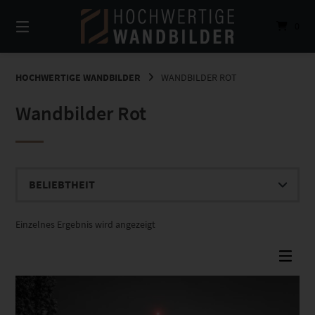
Springe
zum
0
Inhalt
HOCHWERTIGE WANDBILDER
WANDBILDER ROT
Wandbilder Rot
Einzelnes Ergebnis wird angezeigt
Dieses Produkt weist mehrere Varianten auf. Die Optionen können auf der Produktseite gewählt werden