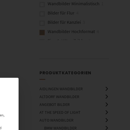
Wandbilder Minimalistisch
1
Bilder für Flur
4
Bilder für Kanzlei
3
Wandbilder Hochformat
4
Fine Art Wandbilder
3
Wandbilder aus Bonn
1
Brücken
1
PRODUKTKATEGORIEN
AIDLINGEN WANDBILDER
ALTDORF WANDBILDER
ANGEBOT BILDER
AT THE SPEED OF LIGHT
en,
AUTO WANDBILDER
d
BMW WANDBILDER