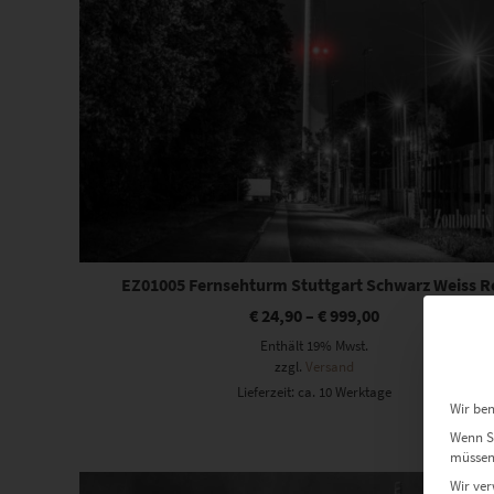
EZ01005 Fernsehturm Stuttgart Schwarz Weiss R
€
24,90
–
€
999,00
Enthält 19% Mwst.
zzgl.
Versand
Lieferzeit: ca. 10 Werktage
Wir ben
Wenn Si
müssen 
Dieses Produkt weist mehrere Varianten auf. Die Optionen können auf der Produktseite gewählt werden
Wir ver