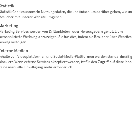
Statistik
Statistik-Cookies sammeln Nutzungsdaten, die uns Aufschluss darüber geben, wie un
Besucher mit unserer Website umgehen.
Marketing
Marketing Services werden von Drittanbietern oder Herausgebern genutzt, um
personalisierte Werbung anzuzeigen. Sie tun dies, indem sie Besucher über Websites
hinweg verfolgen.
Externe Medien
EZ01020 Hildrizhausen Vol IV
Inhalte von Videoplattformen und Social-Media-Plattformen werden standardmäßi
blockiert. Wenn externe Services akzeptiert werden, ist für den Zugriff auf diese Inha
€
24,90
–
€
1.099,00
keine manuelle Einwilligung mehr erforderlich.
Enthält 19% Mwst.
zzgl.
Versand
Lieferzeit: ca. 10 Werktage