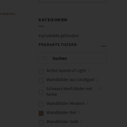
KATEGORIEN
4
produkte gefunden
PRODUKTE FILTERN
At the Speed of Light
3
Wandbilder aus Stuttgart
2
Schwarz Weiß Bilder mit
4
Farbe
Wandbilder Modern
3
Wandbilder Rot
4
Wandbilder Gelb
1