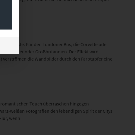
 für Objekte. Für den Londoner Bus, die Corvette oder
den Oldtimer oder Großbritannien. Der Effekt wird
amt verströmen die Wandbilder durch den Farbtupfer eine
nem romantischen Touch überraschen hingegen
arz-weißen Fotografien den lebendigen Spirit der Citys
Flur, wenn