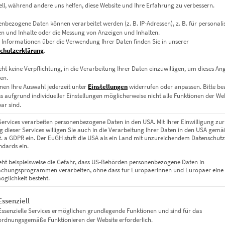
ell, während andere uns helfen, diese Website und Ihre Erfahrung zu verbessern.
nbezogene Daten können verarbeitet werden (z. B. IP-Adressen), z. B. für personalis
n und Inhalte oder die Messung von Anzeigen und Inhalten.
 Informationen über die Verwendung Ihrer Daten finden Sie in unserer
chutzerklärung
.
eht keine Verpflichtung, in die Verarbeitung Ihrer Daten einzuwilligen, um dieses An
en.
nen Ihre Auswahl jederzeit unter
Einstellungen
widerrufen oder anpassen.
Bitte b
ss aufgrund individueller Einstellungen möglicherweise nicht alle Funktionen der We
ar sind.
Services verarbeiten personenbezogene Daten in den USA. Mit Ihrer Einwilligung zur
 dieser Services willigen Sie auch in die Verarbeitung Ihrer Daten in den USA gemäß
lit. a GDPR ein. Der EuGH stuft die USA als ein Land mit unzureichendem Datenschut
dards ein.
eht beispielsweise die Gefahr, dass US-Behörden personenbezogene Daten in
chungsprogrammen verarbeiten, ohne dass für Europäerinnen und Europäer eine
glichkeit besteht.
gt eine Liste der Service-Gruppen, für die eine Einwilligung erteil
Essenziell
Essenzielle Services ermöglichen grundlegende Funktionen und sind für das
ordnungsgemäße Funktionieren der Website erforderlich.