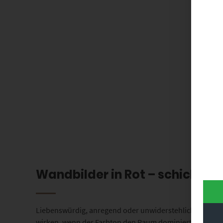
Wandbilder in Rot – schicke 
Liebenswürdig, anregend oder unwiderstehlich: Rot über
wirken, wenn der Farbton den Raum dominiert. Die Gefa