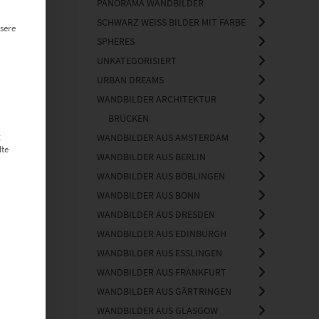
PANORAMA WANDBILDER
SCHWARZ WEISS BILDER MIT FARBE
sere
SPHERES
UNKATEGORISIERT
URBAN DREAMS
WANDBILDER ARCHITEKTUR
BRÜCKEN
g
WANDBILDER AUS AMSTERDAM
lte
WANDBILDER AUS BERLIN
WANDBILDER AUS BÖBLINGEN
WANDBILDER AUS BONN
WANDBILDER AUS DRESDEN
WANDBILDER AUS EDINBURGH
WANDBILDER AUS ESSLINGEN
WANDBILDER AUS FRANKFURT
WANDBILDER AUS GÄRTRINGEN
WANDBILDER AUS GLASGOW