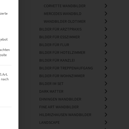
CORVETTE WANDBILDER
ierte
MERCEDES WANDBILD
WANDBILDER OLDTIMER
BILDER FÜR ARZTPRAXIS
BILDER FÜR ESSZIMMER
gebot
BILDER FÜR FLUR
eachten
BILDER FÜR HOTELZIMMER
bsite
BILDER FÜR KANZLEI
BILDER FÜR TREPPENAUFGANG
 Art.
BILDER FÜR WOHNZIMMER
z nach
BILDER IM SET
DARK MATTER
EHNINGEN WANDBILDER
FINE ART WANDBILDER
t werden kann. Die erste Service-Gruppe ist essenziell und kann nich
HILDRIZHAUSEN WANDBILDER
LANDSCAPE