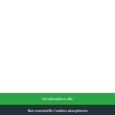
Farbtupfer fürs Zuhause oder Geschä
Ich akzeptiere alle
rascht mit einer facettenreichen Wirkung, von der Wandbilder pro
Nur essenzielle Cookies akzeptieren
hr besteht nicht, wenn du auf unsere
Schwarz-Weiß-Bilder
mit Rot 