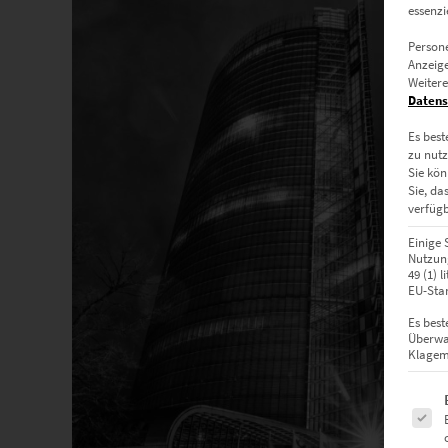
essenzi
Persone
Anzeige
Weitere
Datens
Es best
zu nutz
Sie kön
Sie, da
verfügb
Einige 
Nutzung
49 (1) 
EU-Stan
Es best
Überwa
Klagemö
Es fol