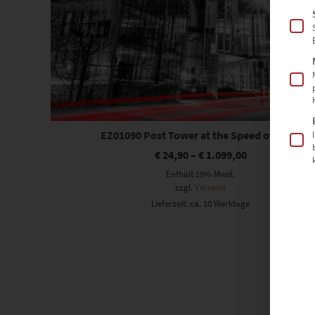
EZ01090 Post Tower at the Speed of Light
€
24,90
–
€
1.099,00
Enthält 19% Mwst.
zzgl.
Versand
Lieferzeit: ca. 10 Werktage