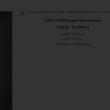
Dieses Produkt weist mehrere Varianten auf. Die Optionen können auf der Produktseite gewählt werden
EZ01110 Möhringen Tram Express
€
24,90
–
€
1.099,00
Enthält 19% Mwst.
zzgl.
Versand
Lieferzeit: ca. 10 Werktage