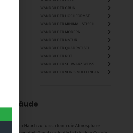
WANDBILDER GRÜN
WANDBILDER HOCHFORMAT
WANDBILDER MINIMALISTISCH
WANDBILDER MODERN
WANDBILDER NATUR
WANDBILDER QUADRATISCH
WANDBILDER ROT
WANDBILDER SCHWARZ WEISS
WANDBILDER VON SINDELFINGEN
ftsgebäude
fitieren. Ein Hauch zu forsch kann die Atmosphäre
setzt. Im Gegenteil: Damit verdeutlichst du dein Gespür