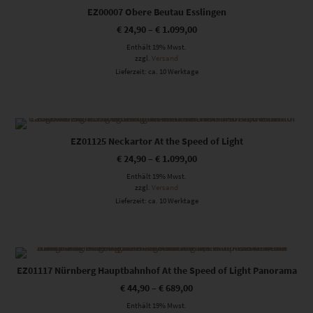
EZ00007 Obere Beutau Esslingen
€
24,90
–
€
1.099,00
Enthält 19% Mwst.
zzgl.
Versand
Lieferzeit: ca. 10 Werktage
Dieses Produkt weist mehrere Varianten auf. Die Optionen können auf der Produktseite gewählt werden
EZ01125 Neckartor At the Speed of Light
€
24,90
–
€
1.099,00
Enthält 19% Mwst.
zzgl.
Versand
Lieferzeit: ca. 10 Werktage
Dieses Produkt weist mehrere Varianten auf. Die Optionen können auf der Produktseite gewählt werden
EZ01117 Nürnberg Hauptbahnhof At the Speed of Light Panorama
€
44,90
–
€
689,00
Enthält 19% Mwst.