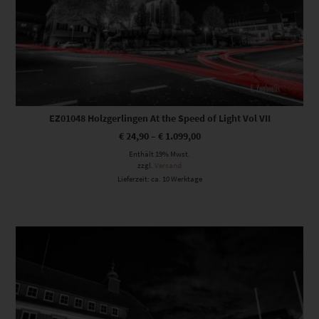
EZ01048 Holzgerlingen At the Speed of Light Vol VII
€
24,90
–
€
1.099,00
Enthält 19% Mwst.
zzgl.
Versand
Lieferzeit: ca. 10 Werktage
Dieses Produkt weist mehrere Varianten auf. Die Optionen können auf der Produktseite gewählt werden