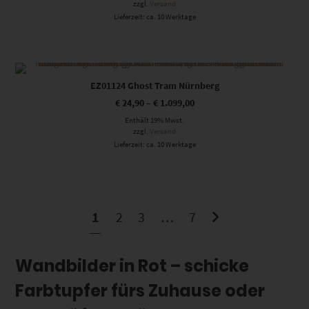
zzgl.
Versand
Lieferzeit: ca. 10 Werktage
Dieses Produkt weist mehrere Varianten auf. Die Optionen können auf der Produktseite gewählt werden
EZ01124 Ghost Tram Nürnberg
€
24,90
–
€
1.099,00
Enthält 19% Mwst.
zzgl.
Versand
Lieferzeit: ca. 10 Werktage
1
2
3
…
7
Wandbilder in Rot – schicke
Farbtupfer fürs Zuhause oder