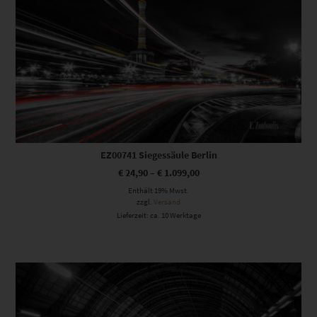
EZ00741 Siegessäule Berlin
€
24,90
–
€
1.099,00
Enthält 19% Mwst.
zzgl.
Versand
Lieferzeit: ca. 10 Werktage
Dieses Produkt weist mehrere Varianten auf. Die Optionen können auf der Produktseite gewählt werden