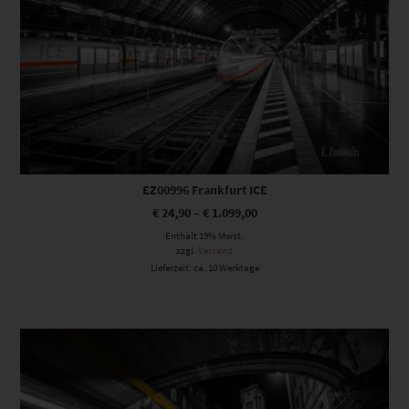
EZ00996 Frankfurt ICE
€
24,90
–
€
1.099,00
Enthält 19% Mwst.
zzgl.
Versand
Lieferzeit: ca. 10 Werktage
Dieses Produkt weist mehrere Varianten auf. Die Optionen können auf der Produktseite gewählt werden