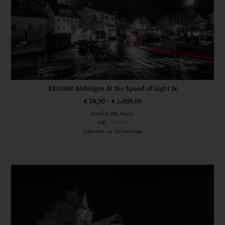
EZ01080 Aidlingen At the Speed of Light IX
€
24,90
–
€
1.099,00
Enthält 19% Mwst.
zzgl.
Versand
Lieferzeit: ca. 10 Werktage
Dieses Produkt weist mehrere Varianten auf. Die Optionen können auf der Produktseite gewählt werden