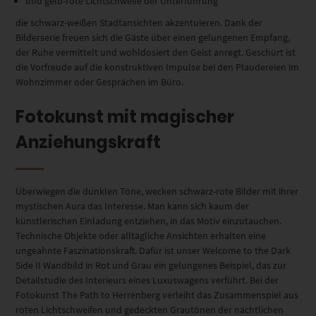
und gelb-rote Lichtschweife der Unterführung
die schwarz-weißen Stadtansichten akzentuieren. Dank der
Bilderserie freuen sich die Gäste über einen gelungenen Empfang,
der Ruhe vermittelt und wohldosiert den Geist anregt. Geschürt ist
die Vorfreude auf die konstruktiven Impulse bei den Plaudereien im
Wohnzimmer oder Gesprächen im Büro.
Fotokunst mit magischer
Anziehungskraft
Überwiegen die dunklen Töne, wecken schwarz-rote Bilder mit ihrer
mystischen Aura das Interesse. Man kann sich kaum der
künstlerischen Einladung entziehen, in das Motiv einzutauchen.
Technische Objekte oder alltägliche Ansichten erhalten eine
ungeahnte Faszinationskraft. Dafür ist unser Welcome to the Dark
Side II Wandbild in Rot und Grau ein gelungenes Beispiel, das zur
Detailstudie des Interieurs eines Luxuswagens verführt. Bei der
Fotokunst The Path to Herrenberg verleiht das Zusammenspiel aus
roten Lichtschweifen und gedeckten Grautönen der nächtlichen