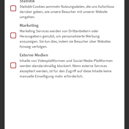
Statistik
Statistik-Cookies sammeln Nutzungsdaten, die uns Aufschluss
darüber geben, wie unsere Besucher mit unserer Website
umgehen.
Marketing
Marketing Services werden von Drittanbietern oder
Herausgebern genutzt, um personalisierte Werbung
EZ00794 Ghost Bus Vaihingen
anzuzeigen. Sie tun dies, indem sie Besucher über Websites
€
24,90
–
€
1.099,00
hinweg verfolgen.
Enthält 19% Mwst.
Externe Medien
zzgl.
Versand
Inhalte von Videoplattformen und Social-Media-Plattformen
Lieferzeit: ca. 10 Werktage
werden standardmäßig blockiert. Wenn externe Services
akzeptiert werden, ist für den Zugriff auf diese Inhalte keine
manuelle Einwilligung mehr erforderlich.
Dieses Produkt weist mehrere Varianten auf. Die Optionen können auf der Produktseite gewählt werden