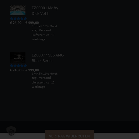
EZ00001 Moby
Dick Vol II
–
€
24,90
€
999,00
Bewertet mit
5.00
von 5
Enthält 19% Mwst.
zzgl.
Versand
Lieferzeit: ca. 10
Werktage
EZ00077 SLS AMG
Black Series
–
€
24,90
€
999,00
Bewertet mit
5.00
von 5
Enthält 19% Mwst.
zzgl.
Versand
Lieferzeit: ca. 10
Werktage
VERTRAG WIDERRUFEN