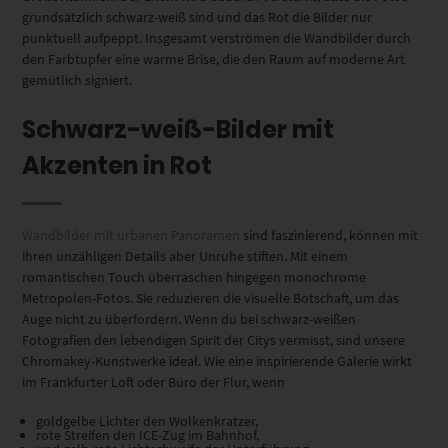
grundsätzlich schwarz-weiß sind und das Rot die Bilder nur
punktuell aufpeppt. Insgesamt verströmen die Wandbilder durch
den Farbtupfer eine warme Brise, die den Raum auf moderne Art
gemütlich signiert.
Schwarz-weiß-Bilder mit
Akzenten in Rot
Wandbilder mit urbanen Panoramen
sind faszinierend, können mit
ihren unzähligen Details aber Unruhe stiften. Mit einem
romantischen Touch überraschen hingegen monochrome
Metropolen-Fotos. Sie reduzieren die visuelle Botschaft, um das
Auge nicht zu überfordern. Wenn du bei schwarz-weißen
Fotografien den lebendigen Spirit der Citys vermisst, sind unsere
Chromakey-Kunstwerke ideal. Wie eine inspirierende Galerie wirkt
im Frankfurter Loft oder Büro der Flur, wenn
goldgelbe Lichter den Wolkenkratzer,
rote Streifen den ICE-Zug im Bahnhof,