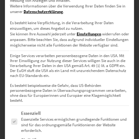
Messung von Anzeigen und Inhalten.
Weitere Informationen über die Verwendung Ihrer Daten finden Sie in
unserer
Datenschutzerklärung
.
Es besteht keine Verpflichtung, in die Verarbeitung Ihrer Daten
einzuwilligen, um dieses Angebot zu nutzen.
Sie können Ihre Auswahl jederzeit unter
Einstellungen
widerrufen oder
anpassen.
Bitte beachten Sie, dass aufgrund individueller Einstellungen
EZ00999 Smaug
möglicherweise nicht alle Funktionen der Website verfügbar sind.
€
24,90
–
€
1.099,00
Einige Services verarbeiten personenbezogene Daten in den USA. Mit
Ihrer Einwilligung zur Nutzung dieser Services willigen Sie auch in die
Enthält 19% Mwst.
Verarbeitung Ihrer Daten in den USA gemäß Art. 49 (1) lit. a GDPR ein.
zzgl.
Versand
Der EuGH stuft die USA als ein Land mit unzureichendem Datenschutz
Lieferzeit: ca. 10 Werktage
nach EU-Standards ein.
Es besteht beispielsweise die Gefahr, dass US-Behörden
personenbezogene Daten in Überwachungsprogrammen verarbeiten,
Dieses Produkt weist mehrere Varianten auf. Die Optionen können auf der Produktseite gewählt werden
ohne dass für Europäerinnen und Europäer eine Klagemöglichkeit
besteht.
Es folgt eine Liste der Service-Gruppen, für die eine Einwilligung erte
Essenziell
Essenzielle Services ermöglichen grundlegende Funktionen und
sind für das ordnungsgemäße Funktionieren der Website
erforderlich.