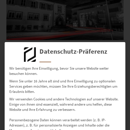
EZ01045 Holzgerlingen At the Speed of Light Vol IV
Datenschutz-Präferenz
€
24,90
–
€
1.099,00
Enthält 19% Mwst.
zzgl.
Versand
Wir benötigen Ihre Einwilligung, bevor Sie unsere Website weiter
Lieferzeit: ca. 10 Werktage
besuchen können.
Wenn Sie unter 16 Jahre alt sind und Ihre Einwilligung zu optionalen
Services geben möchten, müssen Sie Ihre Erziehungsberechtigten um
Dieses Produkt weist mehrere Varianten auf. Die Optionen können auf der Produktseite gewählt werden
Erlaubnis bitten.
Wir verwenden Cookies und andere Technologien auf unserer Website.
Einige von ihnen sind essenziell, während andere uns helfen, diese
Website und Ihre Erfahrung zu verbessern.
Personenbezogene Daten können verarbeitet werden (z. B. IP-
Adressen), z. B. für personalisierte Anzeigen und Inhalte oder die