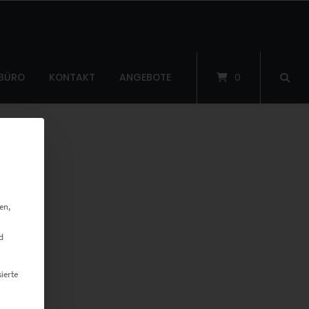
 BÜRO
KONTAKT
ANGEBOTE
0
en,
d
ierte