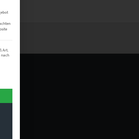
gebot
eachten
bsite
 Art.
z nach
t werden kann. Die erste Service-Gruppe ist essenziell und kann nich
sere