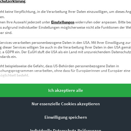
chutzerklärung
.
eht keine Verpflichtung, in die Verarbeitung Ihrer Daten einzuwilligen, um dieses An
en.
nen Ihre Auswahl jederzeit unter
Einstellungen
widerrufen oder anpassen.
Bitte b
ss aufgrund individueller Einstellungen möglicherweise nicht alle Funktionen der We
ar sind.
ZURÜCK NACH OBEN
Services verarbeiten personenbezogene Daten in den USA. Mit Ihrer Einwilligung zur
 dieser Services willigen Sie auch in die Verarbeitung Ihrer Daten in den USA gemäß
lit. a GDPR ein. Der EuGH stuft die USA als ein Land mit unzureichendem Datenschut
dards ein.
eht beispielsweise die Gefahr, dass US-Behörden personenbezogene Daten in
chungsprogrammen verarbeiten, ohne dass für Europäerinnen und Europäer eine
glichkeit besteht.
ETE PRODUKTE
gt eine Liste der Service-Gruppen, für die eine Einwilligung erteil
Essenziell
Ich akzeptiere alle
1 Moby Dick Vol II
Essenzielle Services ermöglichen grundlegende Funktionen und sind für das
ordnungsgemäße Funktionieren der Website erforderlich.
Nur essenzielle Cookies akzeptieren
 mit
Statistik
 19% Mwst.
n 5
rsand
Statistik-Cookies sammeln Nutzungsdaten, die uns Aufschluss darüber geben, wie un
Einwilligung speichern
it: ca. 10 Werktage
Besucher mit unserer Website umgehen.
Marketing
Individuelle Datenschutz-Präferenzen