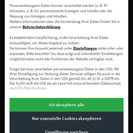
Personenbezogene Daten können verarbeitet werden (z. B. IP-
RECHTLICHES
Adressen), z. B. für personalisierte Anzeigen und Inhalte oder die
Messung von Anzeigen und Inhalten.
Weitere Informationen über die Verwendung Ihrer Daten finden Sie in
Impressum
unserer
Datenschutzerklärung
.
Allgemeine Geschäftsbedingungen
Es besteht keine Verpflichtung, in die Verarbeitung Ihrer Daten
einzuwilligen, um dieses Angebot zu nutzen.
Sie können Ihre Auswahl jederzeit unter
Einstellungen
widerrufen oder
Datenschutz
anpassen.
Bitte beachten Sie, dass aufgrund individueller Einstellungen
möglicherweise nicht alle Funktionen der Website verfügbar sind.
Bestellvorgang
Einige Services verarbeiten personenbezogene Daten in den USA. Mit
Ihrer Einwilligung zur Nutzung dieser Services willigen Sie auch in die
Verarbeitung Ihrer Daten in den USA gemäß Art. 49 (1) lit. a GDPR ein.
Der EuGH stuft die USA als ein Land mit unzureichendem Datenschutz
BESTBEWERTETE
nach EU-Standards ein.
PRODUKTE
Es besteht beispielsweise die Gefahr, dass US-Behörden
personenbezogene Daten in Überwachungsprogrammen verarbeiten,
Ich akzeptiere alle
ohne dass für Europäerinnen und Europäer eine Klagemöglichkeit
EZ00001 Moby
besteht.
Dick Vol II
Nur essenzielle Cookies akzeptieren
–
€
24,90
€
999,00
Es folgt eine Liste der Service-Gruppen, für die eine Einwilligung erte
Bewertet mit
Essenziell
5.00
von 5
Enthält 19% Mwst.
zzgl.
Versand
Essenzielle Services ermöglichen grundlegende Funktionen und
Einwilligung speichern