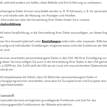
ell, während andere uns helfen, diese Website und Ihre Erfahrung zu verbessern.
nbezogene Daten können verarbeitet werden (z. B. IP-Adressen), z. B. für personalis
ls moderne Ikone
n und Inhalte oder die Messung von Anzeigen und Inhalten.
 Informationen über die Verwendung Ihrer Daten finden Sie in unserer
chutzerklärung
.
en von Rotterdam in ein atmosphärisches Gesamtkunstwerk. Die ruh
ter. Punktuelle Lichtquellen schaffen eine faszinierende Tiefenwi
eht keine Verpflichtung, in die Verarbeitung Ihrer Daten einzuwilligen, um dieses An
en.
suelle Ruhe vereinen wollen.
nen Ihre Auswahl jederzeit unter
Einstellungen
widerrufen oder anpassen.
Bitte b
ss aufgrund individueller Einstellungen möglicherweise nicht alle Funktionen der We
ar sind.
en
Services verarbeiten personenbezogene Daten in den USA. Mit Ihrer Einwilligung zur
 dieser Services willigen Sie auch in die Verarbeitung Ihrer Daten in den USA gemäß
lit. a GDPR ein. Der EuGH stuft die USA als ein Land mit unzureichendem Datenschut
dards ein.
eht beispielsweise die Gefahr, dass US-Behörden personenbezogene Daten in
iefenwirkung
chungsprogrammen verarbeiten, ohne dass für Europäerinnen und Europäer eine
glichkeit besteht.
rtig & langlebig
gt eine Liste der Service-Gruppen, für die eine Einwilligung erteil
Essenziell
Essenzielle Services ermöglichen grundlegende Funktionen und sind für das
 Geschäftsräume
ordnungsgemäße Funktionieren der Website erforderlich.