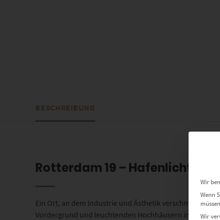
BESCHREIBUNG
Rotterdam 19 – Hafenlichter in
Wir ben
Wenn Si
Ein Ort, an dem Industrie und Ästhetik verschmelzen:
Ro
müssen 
Vordergrund und leuchtenden Hochhäusern im Hintergrun
Wir ver