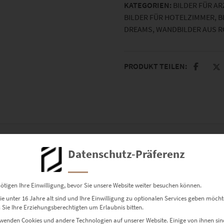
KATEGORIEN:
BILDER FÜR A
BILDER FÜR HOTELZIMMER
,
B
DREAMS
,
WANDBILDER AUS 
PRODUKT TEILEN:
Datenschutz-Präferenz
 perfekter Balance
ötigen Ihre Einwilligung, bevor Sie unsere Website weiter besuchen können.
e unter 16 Jahre alt sind und Ihre Einwilligung zu optionalen Services geben möcht
tterdam 19
zeigt den imposanten Hafen der niederländischen Metr
Sie Ihre Erziehungsberechtigten um Erlaubnis bitten.
d. Urban, stark und strukturiert.
wenden Cookies und andere Technologien auf unserer Website. Einige von ihnen sin