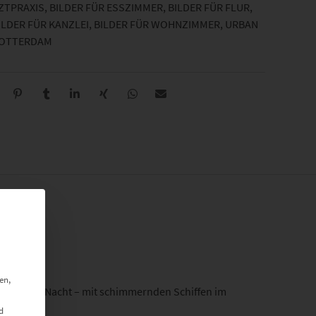
RZTPRAXIS
,
BILDER FÜR ESSZIMMER
,
BILDER FÜR FLUR
,
ILDER FÜR KANZLEI
,
BILDER FÜR WOHNZIMMER
,
URBAN
ROTTERDAM
en,
opole bei Nacht – mit schimmernden Schiffen im
d