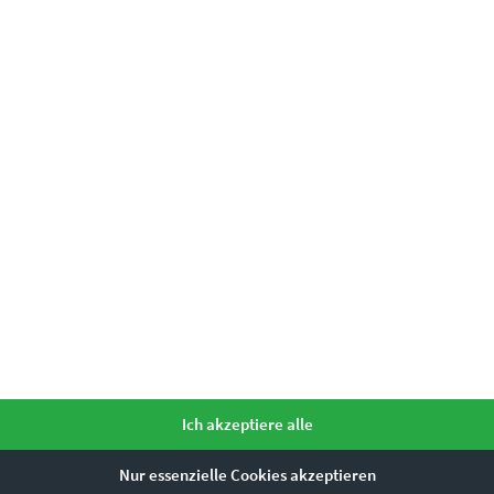
einfach unser
Kontaktformular
e?
ur bei Nacht
Ich akzeptiere alle
m 19
industriellen Charme & urbane Präzisio
Nur essenzielle Cookies akzeptieren