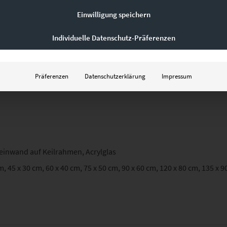
Einwilligung speichern
 werden. Für mehr Informationen nutze bitte unser
Kontaktformular
Individuelle Datenschutz-Präferenzen
Präferenzen
Datenschutzerklärung
Impressum
Leinwand auf Keilrahmen, Acrylglas
m, 45 x 30 cm, 60 x 40 cm, 75 x 50 cm, 90 x 60 cm, 120 x 80 cm, 135 x 