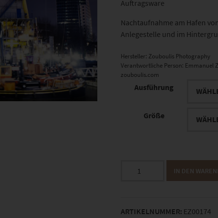
Auftragsware
Nachtaufnahme am Hafen von 
Anlegestelle und im Hintergr
Hersteller:
Zouboulis Photography
Verantwortliche Person:
Emmanuel Z
zouboulis.com
Ausführung
Größe
EZ00174
IN DEN WARE
Rotterdam
19
Menge
ARTIKELNUMMER:
EZ00174