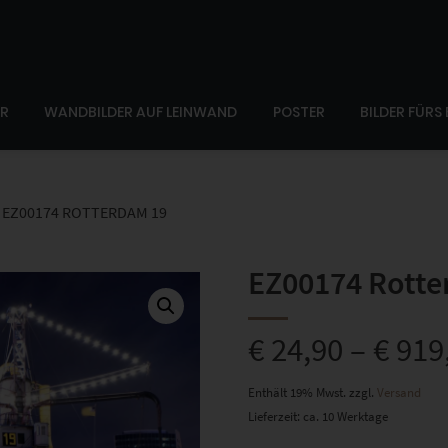
ER
WANDBILDER AUF LEINWAND
POSTER
BILDER FÜRS
EZ00174 ROTTERDAM 19
EZ00174 Rotte
€
24,90
–
€
919
Enthält 19% Mwst.
zzgl.
Versand
Lieferzeit: ca. 10 Werktage