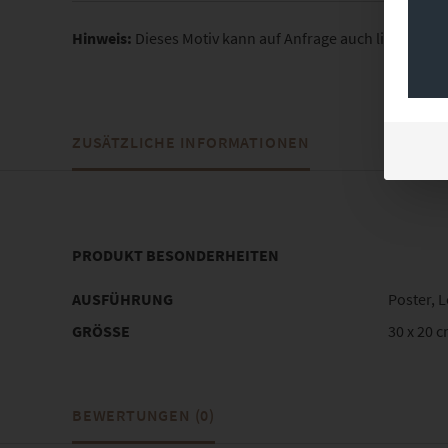
Hinweis:
Dieses Motiv kann auf Anfrage auch lizenziert
ZUSÄTZLICHE INFORMATIONEN
PRODUKT BESONDERHEITEN
AUSFÜHRUNG
Poster, 
GRÖSSE
30 x 20 c
BEWERTUNGEN (0)