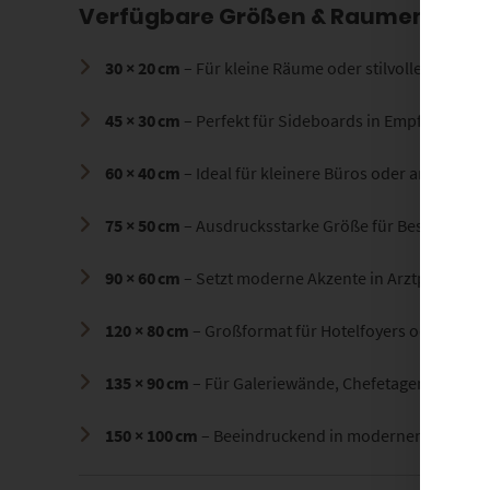
Verfügbare Größen & Raumempfeh
30 × 20 cm
– Für kleine Räume oder stilvolle Wandni
45 × 30 cm
– Perfekt für Sideboards in Empfangs- o
60 × 40 cm
– Ideal für kleinere Büros oder architekt
75 × 50 cm
– Ausdrucksstarke Größe für Besprechun
90 × 60 cm
– Setzt moderne Akzente in Arztpraxen o
120 × 80 cm
– Großformat für Hotelfoyers oder offe
135 × 90 cm
– Für Galeriewände, Chefetagen oder S
150 × 100 cm
– Beeindruckend in modernen Firmenze