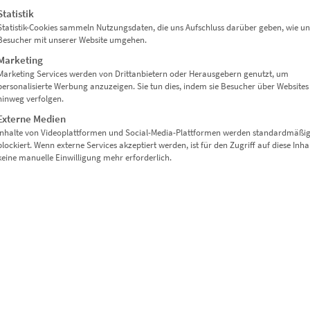
Statistik
Statistik-Cookies sammeln Nutzungsdaten, die uns Aufschluss darüber geben, wie un
Besucher mit unserer Website umgehen.
Marketing
r künstlerische Wirkung
Marketing Services werden von Drittanbietern oder Herausgebern genutzt, um
personalisierte Werbung anzuzeigen. Sie tun dies, indem sie Besucher über Websites
hinweg verfolgen.
t zum Aufhängen
Externe Medien
Inhalte von Videoplattformen und Social-Media-Plattformen werden standardmäßi
egante Wohnbereiche
blockiert. Wenn externe Services akzeptiert werden, ist für den Zugriff auf diese Inha
keine manuelle Einwilligung mehr erforderlich.
er
sch präsentiert