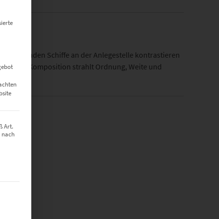
ierte
ig liegenden Schiffe an der Anlegestelle kontrastieren
rkung. Die Komposition strahlt Ordnung, Weite und
gebot
eachten
bsite
 Art.
z nach
t werden kann. Die erste Service-Gruppe ist essenziell und kann nich