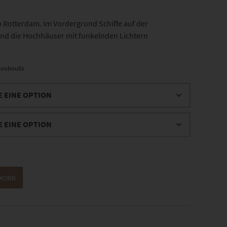
Rotterdam. Im Vordergrund Schiffe auf der
und die Hochhäuser mit funkelnden Lichtern
ouboulis
NKORB